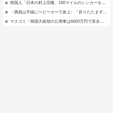
韓国人「日本の村上宗隆、100マイルのシンカーを逆方向に・・・2戦連発の26号ソロホームラン」→「羨ましすぎる 韓国はこんな打者がいなのか」「ア...
〈満員山手線にベビーカーで炎上〉「折りたたまず乗車できる」はずなのに…JR東日本が示した見解
マスゴミ「韓国大統領の公用車は6000万円で安全装備！」「高市の公用車は3000万円で贅沢！」
避難所に土足でズカズカと入ってきて勝手に動画や写真を撮影したメディア取材陣、挙句の果てに要求してきたのは……
被災者で湧き水が有難い「土葬は絶対にダメだ】
Powered by livedoor 相互RSS