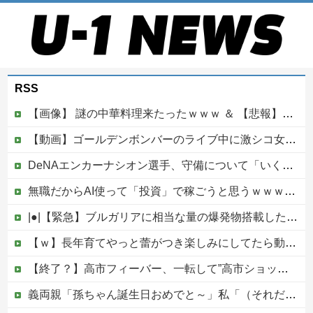
RSS
【画像】 謎の中華料理来たったｗｗｗ ＆ 【悲報】近所の謎の台湾料理屋、遂に値上げ
【動画】ゴールデンボンバーのライブ中に激シコ女さんが乱入してしまうｗｗｗｗｗ
DeNAエンカーナシオン選手、守備について「いくら得点しても、エラーを重ねれば逆転されてしまう。そういう意味から自分にとっては、打撃よりも守備の方が大事」
無職だからAI使って「投資」で稼ごうと思うｗｗｗｗｗ他
|●|【緊急】ブルガリアに相当な量の爆発物搭載したドローンが侵入！ルーマニア国境付近で爆発「おいウクライナ軍がよく使う機種だぞ」
【ｗ】長年育てやっと蕾がつき楽しみにしてたら動物の死肉に擬態（外観・腐肉臭）する花が！
【終了？】高市フィーバー、一転して”高市ショック”へ…支持率も市場も急降下ｗｗｗｗｗｗｗｗ
義両親「孫ちゃん誕生日おめでと～」私「（それだけ…？）」頻繁に会って孫も見せてるのにプレゼントも欲しいもの調査も一切なし！海外旅行行きまくるお金はあるのになぜ・・？