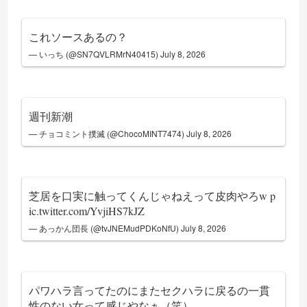
これソースあるの？
— いっち (@SN7QVLRMrN40415)
July 8, 2026
週刊新潮
— チョコミント撲滅 (@ChocoMINT7474)
July 8, 2026
芝居を口実に触ってくんじゃねえって皮肉やろw
p
ic.twitter.com/YvjiHS7kJZ
— あっかん団長 (@tvJNEMudPDKoNfU)
July 8, 2026
パワハラ言ってたのにまたセクハラに戻るの一貫
性のない女って感じやなぁ（笑）