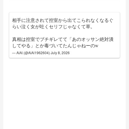
相手に注意されて控室から出てこられなくなるぐ
らい泣く女が吐くセリフじゃなくて草。
真相は控室でブチギレてて「あのオッサン絶対潰
してやる」とか毒づいてたんじゃねーのw
— AiAi (@AiAi1962604)
July 8, 2026