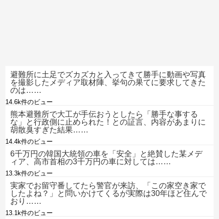
避難所に土足でズカズカと入ってきて勝手に動画や写真
を撮影したメディア取材陣、挙句の果てに要求してきた
のは……
14.6k件のビュー
熊本避難所で大工が手伝おうとしたら「勝手な事する
な」と行政側に止められた！との証言、内容があまりに
胡散臭すぎた結果……
14.4k件のビュー
6千万円の韓国大統領の車を「安全」と絶賛した某メデ
ィア、高市首相の3千万円の車に対しては……
13.3k件のビュー
実家でお留守番してたら警官が来訪、「この家空き家で
したよね？」と問いかけてくるが実際は30年ほど住んで
おり……
13.1k件のビュー