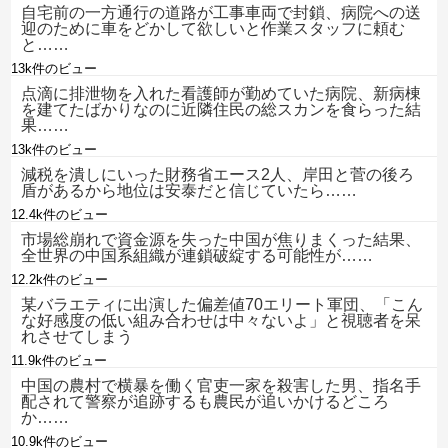
自宅前の一方通行の道路が工事車両で封鎖、病院への送
迎のために車をどかして欲しいと作業スタッフに頼む
と……
13k件のビュー
点滴に排泄物を入れた看護師が勤めていた病院、新病棟
を建てたばかりなのに近隣住民の総スカンを食らった結
果……
13k件のビュー
減税を潰しにいった財務省エース2人、岸田と菅の後ろ
盾があるから地位は安泰だと信じていたら……
12.4k件のビュー
市場総崩れで資金源を失った中国が焦りまくった結果、
全世界の中国系組織が連鎖破綻する可能性が……
12.2k件のビュー
某バラエティに出演した偏差値70エリート軍団、「こん
な好感度の低い組み合わせは中々ないよ」と視聴者を呆
れさせてしまう
11.9k件のビュー
中国の農村で横暴を働く官吏一家を殺害した男、指名手
配されて警察が追跡するも農民が追いかけるどころ
か……
10.9k件のビュー