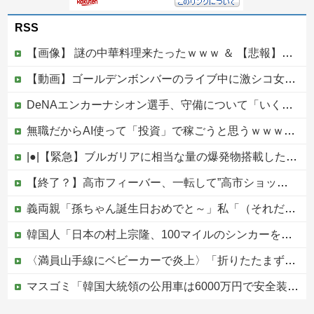
RSS
【画像】 謎の中華料理来たったｗｗｗ ＆ 【悲報】近所の謎の台湾料理屋、遂に値上げ
【動画】ゴールデンボンバーのライブ中に激シコ女さんが乱入してしまうｗｗｗｗｗ
DeNAエンカーナシオン選手、守備について「いくら得点しても、エラーを重ねれば逆転されてしまう。そういう意味から自分にとっては、打撃よりも守備の方が大事」
無職だからAI使って「投資」で稼ごうと思うｗｗｗｗｗ他
|●|【緊急】ブルガリアに相当な量の爆発物搭載したドローンが侵入！ルーマニア国境付近で爆発「おいウクライナ軍がよく使う機種だぞ」
【終了？】高市フィーバー、一転して”高市ショック”へ…支持率も市場も急降下ｗｗｗｗｗｗｗｗ
義両親「孫ちゃん誕生日おめでと～」私「（それだけ…？）」頻繁に会って孫も見せてるのにプレゼントも欲しいもの調査も一切なし！海外旅行行きまくるお金はあるのになぜ・・？
韓国人「日本の村上宗隆、100マイルのシンカーを逆方向に・・・2戦連発の26号ソロホームラン」→「羨ましすぎる 韓国はこんな打者がいなのか」「ア...
〈満員山手線にベビーカーで炎上〉「折りたたまず乗車できる」はずなのに…JR東日本が示した見解
マスゴミ「韓国大統領の公用車は6000万円で安全装備！」「高市の公用車は3000万円で贅沢！」
避難所に土足でズカズカと入ってきて勝手に動画や写真を撮影したメディア取材陣、挙句の果てに要求してきたのは……