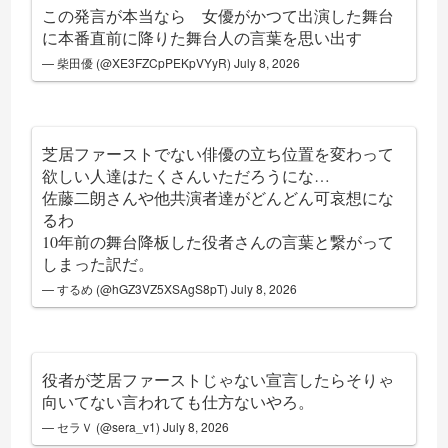
この発言が本当なら 女優がかつて出演した舞台
に本番直前に降りた舞台人の言葉を思い出す
— 柴田優 (@XE3FZCpPEKpVYyR)
July 8, 2026
芝居ファーストでない俳優の立ち位置を変わって
欲しい人達はたくさんいただろうにな…
佐藤二朗さんや他共演者達がどんどん可哀想にな
るわ
10年前の舞台降板した役者さんの言葉と繋がって
しまった訳だ。
— するめ (@hGZ3VZ5XSAgS8pT)
July 8, 2026
役者が芝居ファーストじゃない宣言したらそりゃ
向いてない言われても仕方ないやろ。
— セラＶ (@sera_v1)
July 8, 2026