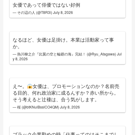
女優であって俳優ではない好例
— その辺の人 (@T8R3i)
July 8, 2026
なるほど、女優は足掛け。本業は活動家って事
か。
— 熱川柳之介『比翼の空と輪廻の海』完結！ (@Ryu_Atagawa)
Jul
y 8, 2026
え〜。
女優は、プロモーションなのか？名前売
る目的、何れ政治家に成るんすか？赤い所から。
そう考えると辻褄は、合う気がします。
— 桜 (@btKNulBsslCO4QM)
July 8, 2026
ブラック企業勤めの時「仕事ってのはそこまでし