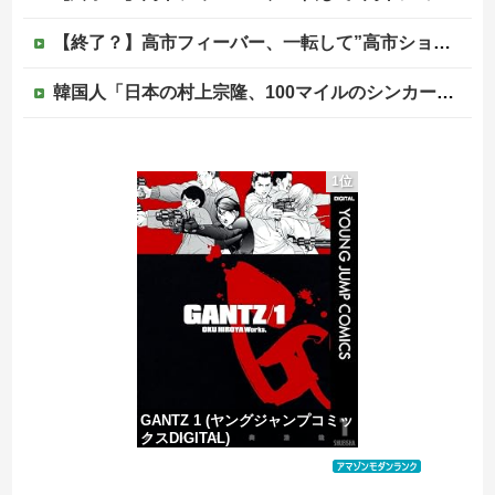
【終了？】高市フィーバー、一転して”高市ショック”へ…支持率も市場も急降下ｗｗｗｗｗｗｗｗ
韓国人「日本の村上宗隆、100マイルのシンカーを逆方向に・・・2戦連発の26号ソロホームラン」→「羨ましすぎる 韓国はこんな打者がいなのか」「ア...
〈満員山手線にベビーカーで炎上〉「折りたたまず乗車できる」はずなのに…JR東日本が示した見解
1位
マスゴミ「韓国大統領の公用車は6000万円で安全装備！」「高市の公用車は3000万円で贅沢！」
避難所に土足でズカズカと入ってきて勝手に動画や写真を撮影したメディア取材陣、挙句の果てに要求してきたのは……
被災者で湧き水が有難い「土葬は絶対にダメだ】
GANTZ 1 (ヤングジャンプコミッ
クスDIGITAL)
価格：¥617