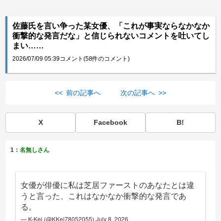
佐藤氏を言い争った某女優、「これが事実ならなかなか
衝撃的な発言だな」と信じられないコメントを吐いてし
まい……
2026/07/09 05:39
コメント(58件のコメント)
<< 前の記事へ
次の記事へ >>
X
Facebook
B!
1：
名無しさん
女優が俳優に私は芝居ファーストのあなたとは違
うと言った、これはなかなか衝撃的な発言であ
る。
— K-Kei (@KKei78052055)
July 8, 2026