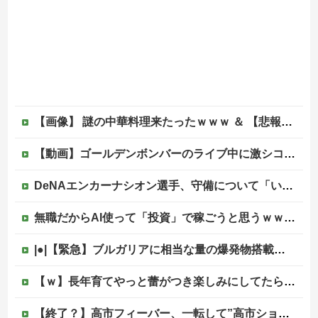
【画像】 謎の中華料理来たったｗｗｗ ＆ 【悲報】近所の謎の台湾料理屋、遂に値上げ
【動画】ゴールデンボンバーのライブ中に激シコ女さんが乱入してしまうｗｗｗｗｗ
DeNAエンカーナシオン選手、守備について「いくら得点しても、エラーを重ねれば逆転されてしまう。そういう意味から自分にとっては、打撃よりも守備の方が大事」
無職だからAI使って「投資」で稼ごうと思うｗｗｗｗｗ他
|●|【緊急】ブルガリアに相当な量の爆発物搭載したドローンが侵入！ルーマニア国境付近で爆発「おいウクライナ軍がよく使う機種だぞ」
【ｗ】長年育てやっと蕾がつき楽しみにしてたら動物の死肉に擬態（外観・腐肉臭）する花が！
【終了？】高市フィーバー、一転して”高市ショック”へ…支持率も市場も急降下ｗｗｗｗｗｗｗｗ