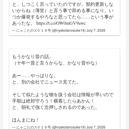
と、しつこく言っていたのですが。契約更新しな
いからね（薄笑）と言う事で辞める事になり、い
つか爆発するやろなと思ってたら……という事が
あったな。
https://t.co/OW0mGV9awc
— にゃこたのスケ１９号 (@nyakotanosuke19)
July 7, 2026
もうかなり昔の話。
（十年一昔と言うからな、かなり昔やな）
あー……やっぱりな。
と、別の会社でニュース見てた。
そして似たような物を扱う会社は情報が早いので
手順は絶対守ろう！横着したらあかん！
と、朝礼で強く念押しされるのであった。
ほんまにね！
— にゃこたのスケ１９号 (@nyakotanosuke19)
July 7, 2026