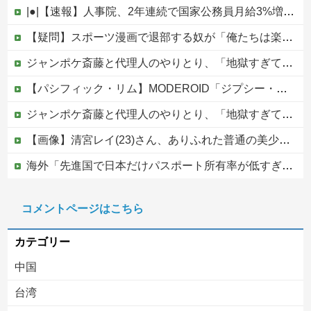
|●|【速報】人事院、2年連続で国家公務員月給3%増の「1万5056円」引き上げ勧告 2年で6%超え
【疑問】スポーツ漫画で退部する奴が「俺たちは楽しくやりたかったんだよ」って言い出す理由ｗｗｗｗｗ他
ジャンポケ斎藤と代理人のやりとり、「地獄すぎて完全にコントになってる……」と衝撃を受ける人が続出中
【パシフィック・リム】MODEROID「ジプシー・デンジャー」プラモデル【10日予約開始】
ジャンポケ斎藤と代理人のやりとり、「地獄すぎて完全にコントになってる……」と衝撃を受ける人が続出中
【画像】清宮レイ(23)さん、ありふれた普通の美少女になる
海外「先進国で日本だけパスポート所有率が低すぎる、何故なのか」
中国外務省「日本は原爆落とされて当然。どの国も同情なんかしない」
コメントページはこちら
【移民政策反対】イオンの売り場で唐揚げを食う中国人の子供
カテゴリー
中国
台湾