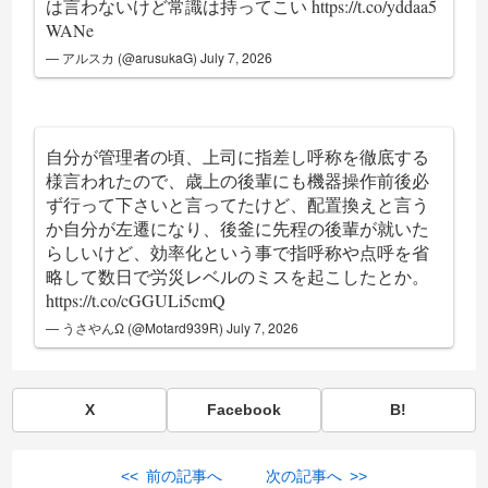
は言わないけど常識は持ってこい
https://t.co/yddaa5
WANe
— アルスカ (@arusukaG)
July 7, 2026
自分が管理者の頃、上司に指差し呼称を徹底する
様言われたので、歳上の後輩にも機器操作前後必
ず行って下さいと言ってたけど、配置換えと言う
か自分が左遷になり、後釜に先程の後輩が就いた
らしいけど、効率化という事で指呼称や点呼を省
略して数日で労災レベルのミスを起こしたとか。
https://t.co/cGGULi5cmQ
— うさやんΩ (@Motard939R)
July 7, 2026
X
Facebook
B!
<< 前の記事へ
次の記事へ >>