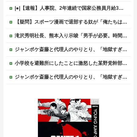
|●|【速報】人事院、2年連続で国家公務員月給3%増の「1万5056円」引き上げ勧告 2年で6%超え
【疑問】スポーツ漫画で退部する奴が「俺たちは楽しくやりたかったんだよ」って言い出す理由ｗｗｗｗｗ他
滝沢秀明社長、熊本入り示唆「男手が必要。時間を見つけて行きたい」
ジャンポケ斎藤と代理人のやりとり、「地獄すぎて完全にコントになってる……」と衝撃を受ける人が続出中
小学校を避難所にしたことに激怒した某野党幹部、僅か3文字で論破される偉業を達成してしまい……
ジャンポケ斎藤と代理人のやりとり、「地獄すぎて完全にコントになってる……」と衝撃を受ける人が続出中
【画像】清宮レイ(23)さん、ありふれた普通の美少女になる
1位
海外「先進国で日本だけパスポート所有率が低すぎる、何故なのか」
中国外務省「日本は原爆落とされて当然。どの国も同情なんかしない」
【移民政策反対】イオンの売り場で唐揚げを食う中国人の子供