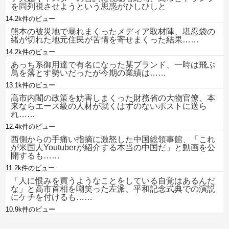
を同列視させようという思惑がひしひしと
14.2k件のビュー
熊本の被災地で暴れまくったメディア取材陣、堪忍袋の
緒が切れた地元住民が苦情を寄せまくった結果……
14.2k件のビュー
あっち系御用達で有名になった某ブランド、一時は飛ぶ
鳥を落とす勢いだったが今期の業績は……
13.1k件のビュー
高市内閣の政策を妨害しまくった財務省の大物官僚、本
来ならエース級の人材が就くはずのないポストに送ら
れ……
12.4k件のビュー
西側からの手痛い指摘に激怒した中国総領事館、「これ
が米国人Youtuberが紹介する本当の中国だ」と動画を公
開するも……
11.2k件のビュー
「人に恨みを買うようなことをしている自覚はあるんだ
な」と高市首相を嘲笑った左派、平和記念式典での演説
にケチを付けるも……
10.9k件のビュー