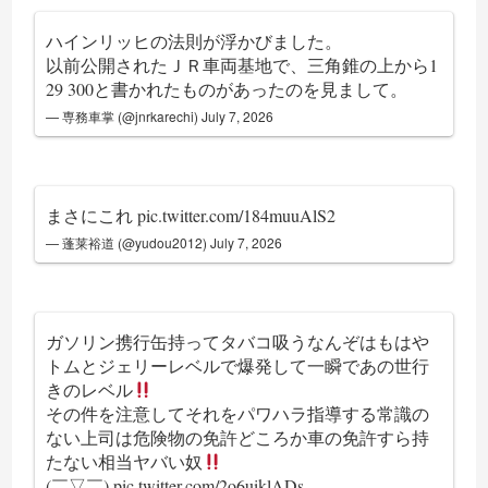
ハインリッヒの法則が浮かびました。
以前公開されたＪＲ車両基地で、三角錐の上から1
29 300と書かれたものがあったのを見まして。
— 専務車掌 (@jnrkarechi)
July 7, 2026
まさにこれ
pic.twitter.com/184muuAlS2
— 蓬莱裕道 (@yudou2012)
July 7, 2026
ガソリン携行缶持ってタバコ吸うなんぞはもはや
トムとジェリーレベルで爆発して一瞬であの世行
きのレベル
その件を注意してそれをパワハラ指導する常識の
ない上司は危険物の免許どころか車の免許すら持
たない相当ヤバい奴
(￣▽￣)
pic.twitter.com/2o6uiklADs