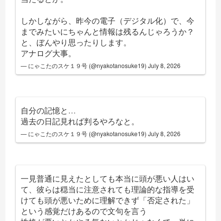
しかしながら、昨今の電子（デジタル化）で、今
までみたいにちゃんと情報は残るんじゃろうか？
と、ぼんやり思ったりします。
アナログ大事。
— にゃこたのスケ１９号 (@nyakotanosuke19)
July 8, 2026
自分の記憶と…
過去の日記見れば判るやろなと。
— にゃこたのスケ１９号 (@nyakotanosuke19)
July 8, 2026
一見普通に見えたとしても本当に頭が悪い人はい
て、彼らは穏当に注意されても理論的な指導を受
けても頭が悪いために理解できず「否定された」
という感覚だけあるので文句を言う