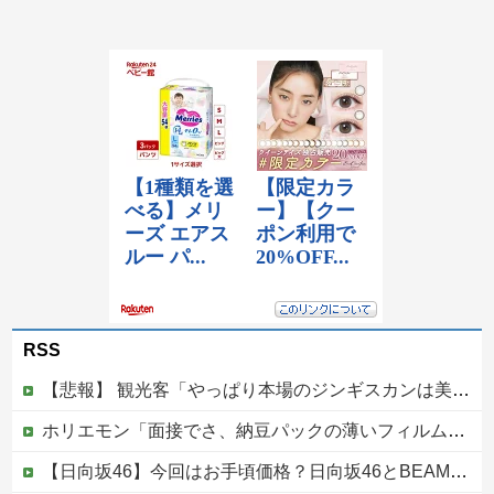
RSS
【悲報】 観光客「やっぱり本場のジンギスカンは美味い！」道民ワイ「ぷっｗｗｗｗ」
ホリエモン「面接でさ、納豆パックの薄いフィルムって何のために入っていの？って聞くわけ」
【日向坂46】今回はお手頃価格？日向坂46とBEAMSのコラボが決定！！