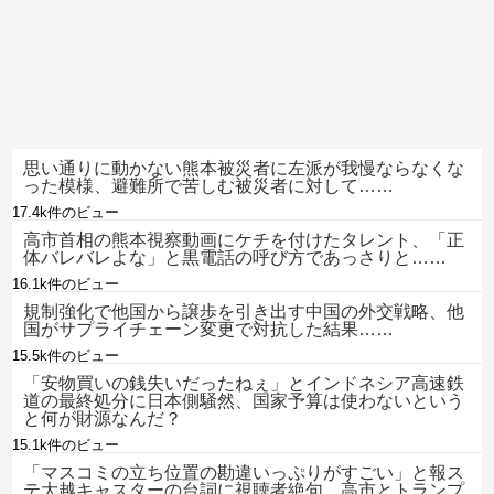
思い通りに動かない熊本被災者に左派が我慢ならなくな
った模様、避難所で苦しむ被災者に対して……
17.4k件のビュー
高市首相の熊本視察動画にケチを付けたタレント、「正
体バレバレよな」と黒電話の呼び方であっさりと……
16.1k件のビュー
規制強化で他国から譲歩を引き出す中国の外交戦略、他
国がサプライチェーン変更で対抗した結果……
15.5k件のビュー
「安物買いの銭失いだったねぇ」とインドネシア高速鉄
道の最終処分に日本側騒然、国家予算は使わないという
と何が財源なんだ？
15.1k件のビュー
「マスコミの立ち位置の勘違いっぷりがすごい」と報ス
テ大越キャスターの台詞に視聴者絶句、高市とトランプ