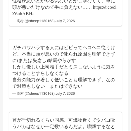
性格が悪いとかやる気ないとかじゃなくて、単に
頭が悪いだけなので手に負えない……
https://t.co/el
Z6uhABHa
— 高村 (@sheep1130168)
July 7, 2026
ガチパワハラする人にはビビってヘコヘコ従うけ
ど、本当に頭が悪いので叱られ原因を理解できず
に(または失念し)結局やらかす
しかし優しい上司相手だとミスしないように気を
つけることすらしなくなる
自分の能力が著しく低いことも理解できず、なの
で対策もしない またはできない
— 高村 (@sheep1130168)
July 7, 2026
首が千切れるくらい同感。可燃物近くでタバコ吸
うバカはなぜか一定数いるんだよ。喫煙するなと