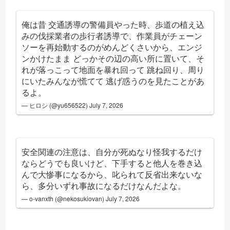
俺は昔 交通誘導の警備員やった時、歩道の植え込
みの伐採業者の歩行者誘導で、作業員がチェーン
ソーを再始動するのがめんどくさいから、エンジ
ンかけたまま どっかその辺の高い所に置いて、そ
れが落っこって地面を暴れ回って 跳ね回り、周り
にいたみんなが慌てて 逃げ惑うのを見たことがあ
るよ。
— ヒロシ (@yu656522)
July 7, 2026
安全関連の注意は、自分が死ぬなり怪我するだけ
ならどうでも良いけど、下手すると他人を巻き込
んで大惨事になるから、叱られて反省出来ないな
ら、多分いずれ事故になるだけなんだよな。
— o-vanxth (@nekosukiovan)
July 7, 2026