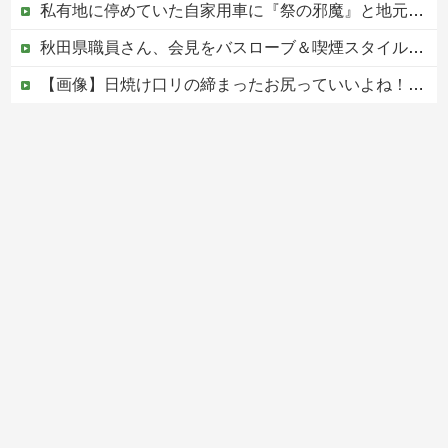
私有地に停めていた自家用車に『祭の邪魔』と地元住民が移動要求、所有者は要求に応じるも次の朝にガレージに向かうと……
秋田県職員さん、会見をバスローブ＆喫煙スタイルで対応してしまい大炎上ｗ
【画像】日焼け口リの締まったお尻っていいよね！ｗｗｗｗｗ
【これは重い】江口寿史さん「自分の絵ごと、このジャンルはそろそろ終わりかな」
【移民政策反対】イオンの売り場で唐揚げを食う中国人の子供
Powered by livedoor 相互RSS