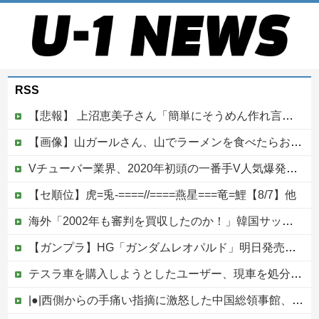
RSS
【悲報】 上沼恵美子さん「簡単にそうめん作れ言うけど、そうめん作りて地獄なんよ」
【画像】山ガールさん、山でラーメンを食べたらおじさんに怒られるｗｗｗ
Vチューバー業界、2020年初頭の一番手V人気爆発から何も変わらない……
【セ順位】虎=兎-====//====燕星===竜=鯉【8/7】他
海外「2002年も審判を買収したのか！」韓国サッカー協会による国際試合の審判買収が発覚し大騒ぎ！【海外の反応】
【ガンプラ】HG「ガンダムレオパルド」明日発売【試作・パッケージ画像追加】
テスラ車を購入しようとしたユーザー、現車を処分して代金を支払い、平日の納車日に予定を合わせた結果……
|●|西側からの手痛い指摘に激怒した中国総領事館、「これが米国人Youtuberが紹介する本当の中国だ」と動画を公開するも……