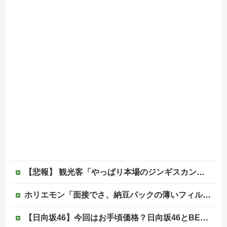
【悲報】 観光客「やっぱり本場のジンギスカンは美味い！」道民ワイ「ぷっｗｗｗｗ」
ホリエモン「面接でさ、納豆パックの薄いフィルムって何のために入っていの？って聞くわけ」
【日向坂46】今回はお手頃価格？日向坂46とBEAMSのコラボが決定！！