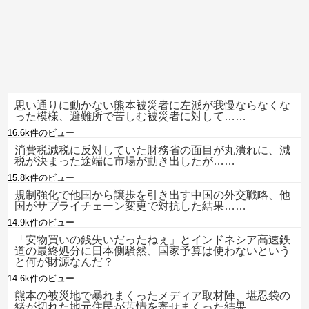
思い通りに動かない熊本被災者に左派が我慢ならなくな
った模様、避難所で苦しむ被災者に対して……
16.6k件のビュー
消費税減税に反対していた財務省の面目が丸潰れに、減
税が決まった途端に市場が動き出したが……
15.8k件のビュー
規制強化で他国から譲歩を引き出す中国の外交戦略、他
国がサプライチェーン変更で対抗した結果……
14.9k件のビュー
「安物買いの銭失いだったねぇ」とインドネシア高速鉄
道の最終処分に日本側騒然、国家予算は使わないという
と何が財源なんだ？
14.6k件のビュー
熊本の被災地で暴れまくったメディア取材陣、堪忍袋の
緒が切れた地元住民が苦情を寄せまくった結果……