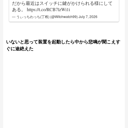
だから最近はスイッチに鍵がかけられる様にして
ある。
https://t.co/RCB7lzWi1i
— うぃっちわっち(丁稚) (@Witchwatch99)
July 7, 2026
いないと思って装置を起動したら中から悲鳴が聞こえす
ぐに途絶えた