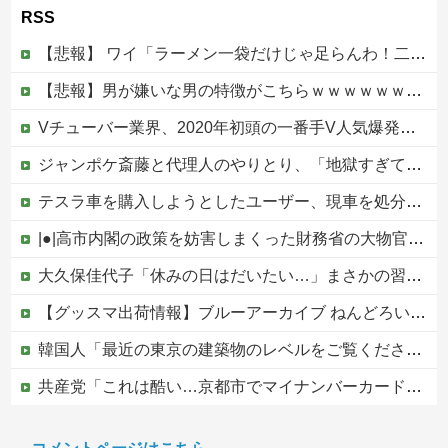
RSS
【悲報】 ワイ「ラーメン一袋だけじゃ足らんわ！二袋作ったろ！」→結果ｗｗｗ
【悲報】男が嫌いな男の特徴がこちらｗｗｗｗｗｗｗｗｗｗ
Vチューバー業界、2020年初頭の一番手V人気爆発から何も変わらない……
ジャンポケ斎藤と代理人のやりとり、「地獄すぎて完全にコントになってる……」と衝撃を受ける人が続出中他
テスラ車を購入しようとしたユーザー、現車を処分して代金を支払い、平日の納車日に予定を合わせた結果……
|●|高市内閣の政策を妨害しまくった財務省の大物官僚、本来ならエース級の人材が就くはずのないポストに送られ……
大久保佳代子「休みの日はだいたい…」まさかの習慣を暴露ｗｗｗ
【グッスマ出荷情報】ブルーアーカイブ ねんどろいど「百合園セイア」「竜華キサキ」「早瀬ユウカ(再販)」ほか【発売日決定】
韓国人「最近の東京の建築物のレベルをご覧ください・・・」
共産党「これは酷い…京都市でマイナンバーカードを持たない29万人がポイント給付事業から排除された」
中居正広（無職）、熊本に多額の寄付していた。知人「誰にも知られなくてもいい、と公表してない」