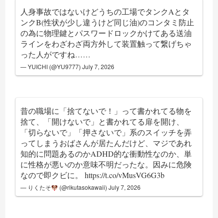
人身事故ではないけどうちの工場でタンクAとタ
ンクB(性状が少し違うけど同じ油)のコンタミ防止
の為に物理鍵とパスワードロックかけてある送油
ラインをわざわざ両方外して装置触って繋げちゃ
った人がですね……
— YUICHI (@YU9777)
July 7, 2026
昔の職場に「捨てないで！」って書かれてる物を
捨て、「開けないで」と書かれてる扉を開け、
「切らないで」「押さないで」系のスイッチを弄
ってしまうおばさんが居たんだけど、マジであれ
知的に問題あるのかADHD的な衝動性なのか、単
に性格が悪いのか意味不明だったな。因みに危険
なので即クビに。
https://t.co/vMusVG6G3b
— りくたそ
(@rikutasokawaii)
July 7, 2026