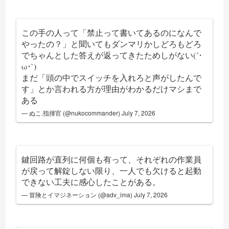
この手の人って「禁止って書いてあるのになんで
やったの？」と聞いてもダンマリかしどろもどろ
でちゃんとした答えが返ってきたためしがない(´･
ω･`)
まだ「頭の中でスイッチを入れろと声がしたんで
す」とか言われる方が理由がわかるだけマシまで
ある
— ぬこ.指揮官 (@nukocommander)
July 7, 2026
鍵回路が直列に何個も有って、それぞれの作業員
が戻って解錠しない限り、一人でも欠けると起動
できない工夫に感心したことがある。
— 冒険とイマジネーション (@adv_ima)
July 7, 2026