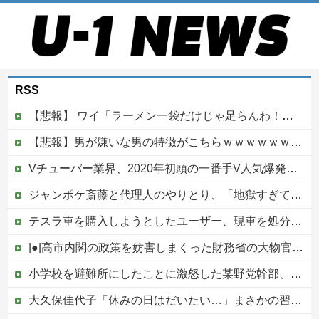
RSS
【悲報】 ワイ「ラーメン一袋だけじゃ足らんわ！二袋作ったろ！」→結果ｗｗｗ
【悲報】男が嫌いな男の特徴がこちらｗｗｗｗｗｗｗｗｗｗ
Vチューバー業界、2020年初頭の一番手V人気爆発から何も変わらない……
ジャンポケ斎藤と代理人のやりとり、「地獄すぎて完全にコントになってる……」と衝撃を受ける人が続出中他
テスラ車を購入しようとしたユーザー、現車を処分して代金を支払い、平日の納車日に予定を合わせた結果……
|●|高市内閣の政策を妨害しまくった財務省の大物官僚、本来ならエース級の人材が就くはずのないポストに送られ……
小学校を避難所にしたことに激怒した某野党幹部、僅か3文字で論破される偉業を達成してしまい……
大久保佳代子「休みの日はだいたい…」まさかの習慣を暴露ｗｗｗ