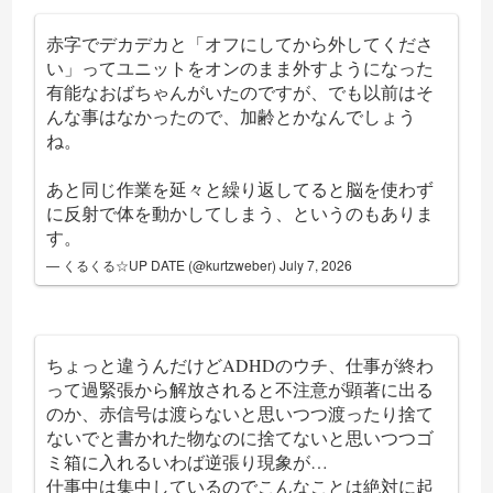
赤字でデカデカと「オフにしてから外してくださ
い」ってユニットをオンのまま外すようになった
有能なおばちゃんがいたのですが、でも以前はそ
んな事はなかったので、加齢とかなんでしょう
ね。
あと同じ作業を延々と繰り返してると脳を使わず
に反射で体を動かしてしまう、というのもありま
す。
— くるくる☆UP DATE (@kurtzweber)
July 7, 2026
ちょっと違うんだけどADHDのウチ、仕事が終わ
って過緊張から解放されると不注意が顕著に出る
のか、赤信号は渡らないと思いつつ渡ったり捨て
ないでと書かれた物なのに捨てないと思いつつゴ
ミ箱に入れるいわば逆張り現象が…
仕事中は集中しているのでこんなことは絶対に起