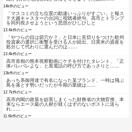
14k件のビュー
「マスコミの立ち位置の勘違いっぷりがすごい」と報ス
テ大越キャスターの台詞に視聴者絶句、高市とトランプ
を同列視させようという思惑がひしひしと
13.4k件のビュー
「やつらの目は節穴か？」と日米に見切りをつけた欧州
投資家の選択に衝撃を受ける人が続出、日英米の資産を
処分して代わりに選んだのは……
13.4k件のビュー
高市首相の熊本視察動画にケチを付けたタレント、「正
体バレバレよな」と黒電話の呼び方であっさりと……
13k件のビュー
あっち系御用達で有名になった某ブランド、一時は飛ぶ
鳥を落とす勢いだったが今期の業績は……
12.7k件のビュー
高市内閣の政策を妨害しまくった財務省の大物官僚、本
来ならエース級の人材が就くはずのないポストに送ら
れ……
11.6k件のビュー