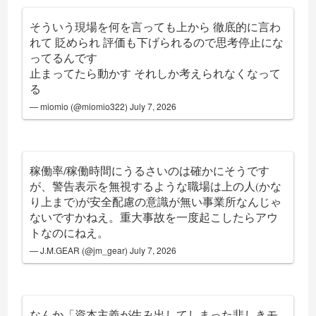
そういう現場を何を言っても上から 徹底的に言わ
れて 貶められ 評価も下げられるので思考停止にな
ってるんです
止まってたら動かす それしか考えられなくなって
る
— miomio (@miomio322)
July 7, 2026
稼働率/稼働時間にうるさいのは確かにそうです
が、警告表示を無視するような職場は上の人(かな
り上まで)が安全配慮の意識が無い事業所なんじゃ
ないですかねえ。重大事故を一度起こしたらアウ
トなのにねえ。
— J.M.GEAR (@jm_gear)
July 7, 2026
なんか「資本主義が生み出してしまった悲しきモ