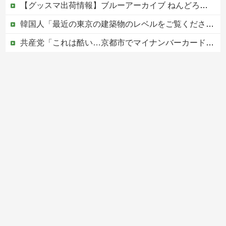
【グッスマ出荷情報】ブルーアーカイブ ねんどろいど「百合園セイア」「竜華キサキ」「早瀬ユウカ(再販)」ほか【発売日決定】
韓国人「最近の東京の建築物のレベルをご覧ください・・・」
共産党「これは酷い…京都市でマイナンバーカードを持たない29万人がポイント給付事業から排除された」
中居正広（無職）、熊本に多額の寄付していた。知人「誰にも知られなくてもいい、と公表してない」
【移民政策反対】イオンの売り場で唐揚げを食う中国人の子供
Powered by livedoor 相互RSS