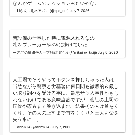
なんかゲームのミッションみたいやな。
— Hさん（別名アズ） (@sps_om)
July 7, 2026
昔設備の仕事した時に電源入れるなの
札をブレーカーやSWに掛けていた
— 未開の鯉路@カープ観戦1勝1敗 (@mikaino_koiji)
July 8, 2026
某工場でそうやってボタンを押しちゃった人は、
当然ながら警察と労基署に何日間も徹底的＆厳し
い取り調べを受ける事に。最悪サツ人事件かもし
れないわけである意味当然ですが、会社の上司や
同僚や家族まで巻き込まれ、結果その人は首をく
くり、その人の上司まで首をくくりと三人も命を
失う事に…。
— abbtk14 (@abbtk14)
July 7, 2026