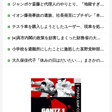
ジャンポケ斎藤と代理人のやりとり、「地獄すぎて完全にコントになってる……」と衝撃を受ける人が続出中他
イオン爆発事故の遺族、社長発言にブチギレ「本当のことを話して」
テスラ車を購入しようとしたユーザー、現車を処分して代金を支払い、平日の納車日に予定を合わせた結果……
|●|高市内閣の政策を妨害しまくった財務省の大物官僚、本来ならエース級の人材が就くはずのないポストに送られ……
小学校を避難所にしたことに激怒した某野党幹部、僅か3文字で論破される偉業を達成してしまい……
大久保佳代子「休みの日はだいたい…」まさかの習慣を暴露ｗｗｗ
韓国人「最近の東京の建築物のレベルをご覧ください・・・」
1位
共産党「これは酷い…京都市でマイナンバーカードを持たない29万人がポイント給付事業から排除された」
中居正広（無職）、熊本に多額の寄付していた。知人「誰にも知られなくてもいい、と公表してない」
【移民政策反対】イオンの売り場で唐揚げを食う中国人の子供