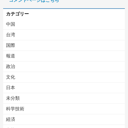
コメントページはこちら
【移民政策反対】イオンの売り場で唐揚げを食う中国人の子供
カテゴリー
中国
台湾
国際
報道
Powered by livedoor 相互RSS
政治
文化
日本
未分類
科学技術
経済