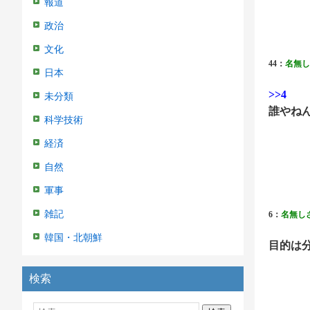
報道
政治
文化
44：
名無し
日本
>>4
未分類
誰やね
科学技術
経済
自然
軍事
雑記
6：
名無し
韓国・北朝鮮
目的は
検索