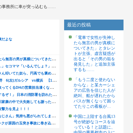
の事務所に車が突っ込むも……
最近の投稿
「電車で女性が失神し
たら無言の男が真横に
ついてきた」とタレン
トが主張、虚言疑惑が
出ると「その男の垢を
発見した」と追加主張
するも……
「もう二度と使わない
からな」と某カーシェ
アの広告を信じた人が
絶叫、船が遅れたから
バスが無くなって困っ
てたりこの看板が…
中国に上陸する台風13
号が絶妙なコースを辿
っている！と話題に、
中国の重要都市の上に