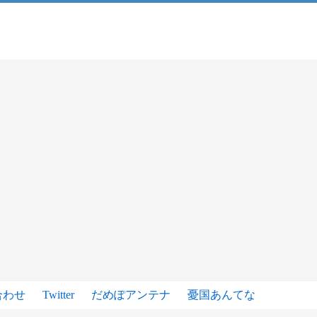
合わせ
Twitter
だめぽアンテナ
憂国あんてな