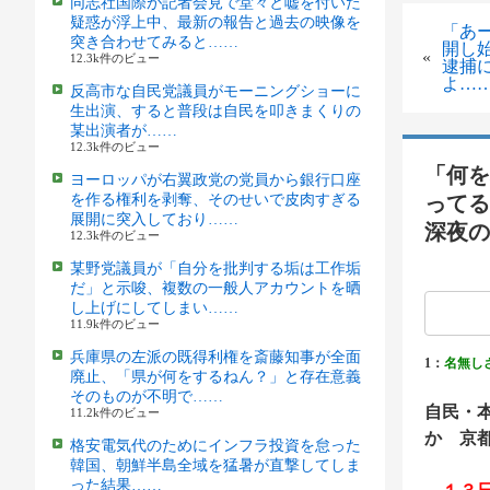
同志社国際が記者会見で堂々と嘘を付いた
疑惑が浮上中、最新の報告と過去の映像を
「あ
突き合わせてみると……
開し
«
12.3k件のビュー
逮捕
よ…
反高市な自民党議員がモーニングショーに
生出演、すると普段は自民を叩きまくりの
某出演者が……
12.3k件のビュー
「何を
ヨーロッパが右翼政党の党員から銀行口座
を作る権利を剥奪、そのせいで皮肉すぎる
ってる
展開に突入しており……
深夜の
12.3k件のビュー
某野党議員が「自分を批判する垢は工作垢
だ」と示唆、複数の一般人アカウントを晒
し上げにしてしまい……
11.9k件のビュー
兵庫県の左派の既得利権を斎藤知事が全面
1：
名無し
廃止、「県が何をするねん？」と存在意義
そのものが不明で……
自民・
11.2k件のビュー
か 京
格安電気代のためにインフラ投資を怠った
韓国、朝鮮半島全域を猛暑が直撃してしま
った結果……