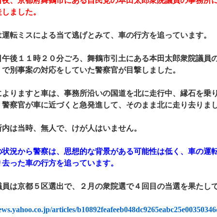
夜、京都府舞鶴市にある自民党の本田太郎衆院議員の事務所に
走しました。
運転ミスによる当て逃げとみて、車の行方を追っています。
午後１１時２０分ごろ、舞鶴市引土にある本田太郎衆院議員の
くで別事案の対応をしていた警察官が目撃しました。
よりますと車は、事務所沿いの国道を北に走行中、縁石を乗り
、警察官が車に近づくと急発進して、そのまま北に走り去りま
内は当時、無人で、けが人はいません。
状況から警察は、思想的な背景がある可能性は低く、車の運転
り去った車の行方を追っています。
員は京都５区選出で、２月の衆院選で４回目の当選を果たし
news.yahoo.co.jp/articles/b10892feafeeb048dc9265eabc25e0035034