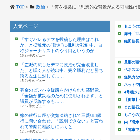
TOP
>
政治
>
「何を根拠に『思想的な背景がある可能性は
人気ページ
「すぐバレるデマを投稿した理由はこれ
か」と拡散元の”賢さ”に批判が殺到中、自
称ジャーナリストのやり口というのが……
16.9k件のビュー
「左派の流したデマに政治が完全敗北し
た」と嘆く人が続出中、完全勝利だと勝ち
誇る左派に対して……
15.2k件のビュー
募金のピンハネ疑惑をかけられた某野党、
「全額が被災地のために使用されます」と
議員が反論するも……
12.3k件のビュー
嫁の銀行口座が突如凍結されて三菱UFJ銀
行に問い合わせ、「説明できない」と言わ
れて警察に相談しにいくと……
12.3k件のビュー