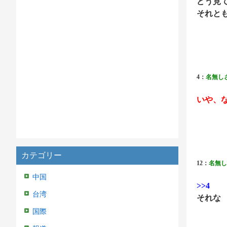
どう見
それと
4：
名無し
いや、
カテゴリー
12：
名無し
中国
>>4
台湾
それな
国際