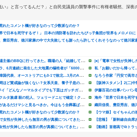
低い』と言ってるんだ？」と自民党議員の襲撃事件に有権者騒然、深夜