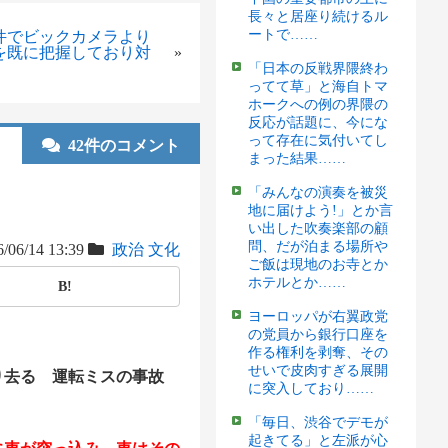
長々と居座り続けるル
ートで……
件でビックカメラより
を既に把握しており対
»
「日本の反戦界隈終わ
ってて草」と海自トマ
ホークへの例の界隈の
反応が話題に、今にな
って存在に気付いてし
42件のコメント
まった結果……
「みんなの演奏を被災
地に届けよう!」とか言
い出した吹奏楽部の顧
問、だが泊まる場所や
/06/14 13:39
政治
文化
ご飯は現地のお寺とか
ホテルとか……
B!
ヨーロッパが右翼政党
の党員から銀行口座を
作る権利を剥奪、その
せいで皮肉すぎる展開
り去る 運転ミスの事故
に突入しており……
「毎日、渋谷でデモが
起きてる」と左派が心