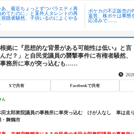
ーあ、最近ちょっとずつバラエティ再
ポケカの不正販売の
始めてたのに」と某外人タレントの再
返答、株ポケは事態
に視聴者騒然、子供いるのによくやる
応済みで……
…
根拠に『思想的な背景がある可能性は低い』と言
んだ？」と自民党議員の襲撃事件に有権者騒然、
事務所に車が突っ込むも……
2026
Xで共有
Facebookで共有
さん
本田太郎衆院議員の事務所に車突っ込む けが人なし 車は走
都・舞鶴市