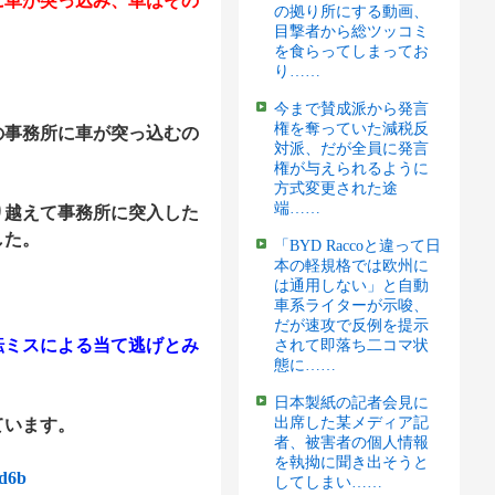
車が突っ込み、車はその
の拠り所にする動画、
目撃者から総ツッコミ
を食らってしまってお
り……
今まで賛成派から発言
権を奪っていた減税反
事務所に車が突っ込むの
対派、だが全員に発言
権が与えられるように
方式変更された途
端……
越えて事務所に突入した
した。
「BYD Raccoと違って日
本の軽規格では欧州に
は通用しない」と自動
車系ライターが示唆、
だが速攻で反例を提示
ミスによる当て逃げとみ
されて即落ち二コマ状
態に……
日本製紙の記者会見に
出席した某メディア記
ています。
者、被害者の個人情報
を執拗に聞き出そうと
6d6b
してしまい……