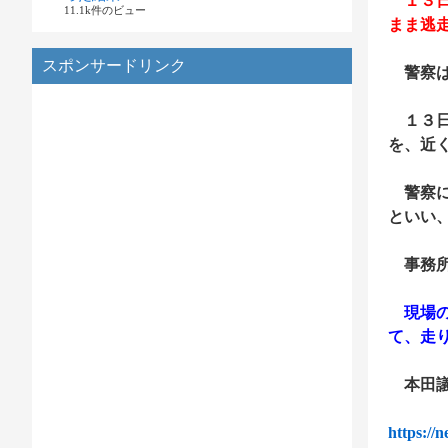
１３日
11.1k件のビュー
まま逃
スポンサードリンク
警察は
１３日
を、近
警察に
といい
事務所
現場の
て、走
本田議
https://