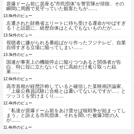
原爆ドーム前に居座る”市民団体”を警官隊が排除、その
瞬間に周囲で見守っていた観客たちが……
13.8k件のビュー
左遷された財務省エリートに待ち受ける運命がやばすぎ
る！と話題に、経歴自体はとんでもないものだが……
13.5k件のビュー
視聴者に嫌がられる番組ばかり作ったフジテレビ、自業
自得すぎる立場に陥ってしまい……
13.3k件のビュー
国連が事実上の機能停止に陥りつつあると関係者が告
白、特に役に立たないくせに高給だけ毟り取った結
果……
12.6k件のビュー
高市首相が経歴詐称していると確信した某映画評論家、
「上級公務員試験に合格とは書いてないんですが…」と
ツッコミを受けまくり……
12.4k件のビュー
「私達が原爆ドーム前をあけ渡せば核戦争が始まってし
まう」と訴える市民団体、それを聞いた被爆3世の人
が……
11.4k件のビュー