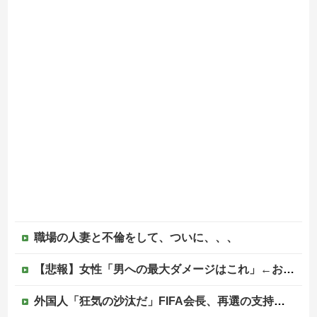
職場の人妻と不倫をして、ついに、、、
【悲報】女性「男への最大ダメージはこれ」←お前ら耐えられる？
外国人「狂気の沙汰だ」FIFA会長、再選の支持見返りにモロッコへ2030年W杯決勝の開催を打診か！海外から批判殺到！【海外の反応】