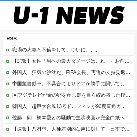
RSS
職場の人妻と不倫をして、ついに、、、
【悲報】女性「男への最大ダメージはこれ」←お前ら耐えられる？
外国人「狂気の沙汰だ」FIFA会長、再選の支持見返りにモロッコへ2030年W杯決勝の開催を打診か！海外から批判殺到！【海外の反応】
中国製自動車、不具合によりドアが勝手に開いてしまう件
|●|フジテレビが金の卵を産む鶏を自ら絞め殺した模様、社運を賭けたドル箱コンテンツが御蔵入りになってしまい……
韓国人「超巨大台風13号ドルフィンが90度直角カーブで韓国に向かう予想‥世界各国の最新スパコン気象予測モデルがはじき出した直近の台風進路図がこちらです‥」
佐藤二朗、橋本愛との騒動で主演映画が完全白紙へｗｗｗｗｗ
【速報】八村塁、人種差別的な声に対して「日本で生まれ日本で育ち日本語話す。誰に何を言われようが日本人、日本人であるプライドがある」他