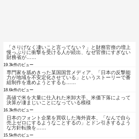
「さりげなく凄いこと言ってない？」と財務官僚の増上
慢っぷりに衝撃を受ける人が続出、なぜ官僚にすぎない
財務省が……
19.3k件のビュー
専門家を舐めきった某国国営メディア、「日本の反撃能
力が地域を不安定化させている」というストーリーで番
組制作を進めようとするも……
18.6k件のビュー
高値で米を大量に仕入れた米卸大手、米価下落によって
決算が凄まじいことになっている模様
16.3k件のビュー
日本のフォント企業を買収した海外資本、「なんで自ら
売上ゼロにするようなことするの」とドン引きするよう
な方針転換を……
15.5k件のビュー