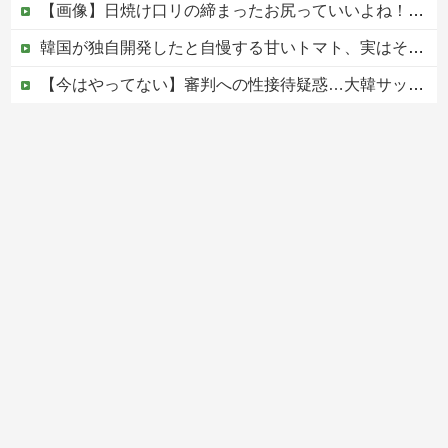
【画像】日焼け口リの締まったお尻っていいよね！ｗｗｗｗｗ
韓国が独自開発したと自慢する甘いトマト、実はそこら辺のトマトに砂糖水を注入していただけなのが判明して大問題にw
【今はやってない】審判への性接待疑惑…大韓サッカー協会が声明「現在は一切発生していない」
PTA会長「PTA参加拒否した親へ最終警告。こうなってもいい？」
中国の海水浴場の映像があまりにも・・・
Powered by livedoor 相互RSS