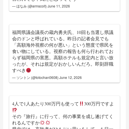
— ほなみ (@armscolt)
June 11, 2026
福岡県議会議長の蔵内勇夫氏、10回も当選し県議
会のドンと呼ばれている。昨日の記者会見でも
「高額海外視察の何が悪い」という態度で県民を
食い物にしている。視察の報告も何ら行われてお
らず福岡県の害悪。高額ホテルも規定内と言い放
ったが、それは規定がおかしいんだろ。即刻辞職
すべき
— ソントン (@totochan0608)
June 12, 2026
4人で1人あたり300万円も使って
300万円ですよ
その『旅行』に行って、何の事業を成し遂げてく
れるんですか
県内では、高齢者がひもじい思いをして、１日一