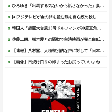
ひろゆき「出馬する気ないから話さなかった」妻「それでも不誠実だろ」→離婚協議へｗｗｗｗｗ
|●|フジテレビが金の卵を産む鶏を自ら絞め殺した模様、社運を賭けたドル箱コンテンツが御蔵入りになってしまい……
韓国人「超巨大台風13号ドルフィンが90度直角カーブで韓国に向かう予想‥世界各国の最新スパコン気象予測モデルがはじき出した直近の台風進路図がこちらです‥」
佐藤二朗、橋本愛との騒動で主演映画が完全白紙へｗｗｗｗｗ
【速報】八村塁、人種差別的な声に対して「日本で生まれ日本で育ち日本語話す。誰に何を言われようが日本人、日本人であるプライドがある」他
【画像】日焼け口リの締まったお尻っていいよね！ｗｗｗｗｗ
韓国が独自開発したと自慢する甘いトマト、実はそこら辺のトマトに砂糖水を注入していただけなのが判明して大問題にw
1位
【今はやってない】審判への性接待疑惑…大韓サッカー協会が声明「現在は一切発生していない」
PTA会長「PTA参加拒否した親へ最終警告。こうなってもいい？」
中国の海水浴場の映像があまりにも・・・