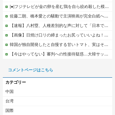
|●|フジテレビが金の卵を産む鶏を自ら絞め殺した模様、社運を賭けたドル箱コンテンツが御蔵入りになってしまい……
佐藤二朗、橋本愛との騒動で主演映画が完全白紙へｗｗｗｗｗ
【速報】八村塁、人種差別的な声に対して「日本で生まれ日本で育ち日本語話す。誰に何を言われようが日本人、日本人であるプライドがある」他
【画像】日焼け口リの締まったお尻っていいよね！ｗｗｗｗｗ
韓国が独自開発したと自慢する甘いトマト、実はそこら辺のトマトに砂糖水を注入していただけなのが判明して大問題にw
【今はやってない】審判への性接待疑惑…大韓サッカー協会が声明「現在は一切発生していない」
PTA会長「PTA参加拒否した親へ最終警告。こうなってもいい？」
コメントページはこちら
中国の海水浴場の映像があまりにも・・・
カテゴリー
中国
台湾
国際