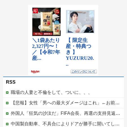
RSS
職場の人妻と不倫をして、ついに、、、
【悲報】女性「男への最大ダメージはこれ」←お前ら耐えられる？
外国人「狂気の沙汰だ」FIFA会長、再選の支持見返りにモロッコへ2030年W杯決勝の開催を打診か！海外から批判殺到！【海外の反応】
中国製自動車、不具合によりドアが勝手に開いてしまう件