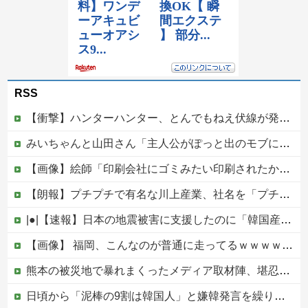
RSS
【衝撃】ハンターハンター、とんでもねえ伏線が発掘される。クルタ族の虐殺犯人がツェリードニヒだった模様！
みいちゃんと山田さん「主人公がぽっと出のモブに殺されて終わります」←これ
【画像】絵師「印刷会社にゴミみたい印刷されたから晒すわ」→お前がクレーマーだと大炎上
【朗報】プチプチで有名な川上産業、社名を「プチプチ株式会社」に変更wwwww他
|●|【速報】日本の地震被害に支援したのに「韓国産の水は水洗トイレに」
【画像】 福岡、こんなのが普通に走ってるｗｗｗｗｗｗｗｗｗｗｗｗｗｗｗｗｗｗｗｗｗｗｗｗｗｗｗｗｗｗｗｗｗｗｗｗｗｗｗｗ
熊本の被災地で暴れまくったメディア取材陣、堪忍袋の緒が切れた地元住民が苦情を寄せまくった結果……
日頃から「泥棒の9割は韓国人」と嫌韓発言を繰り返すトメ！冬ソナにハマり私のヨン様グッズを勝手に持ち出したので、トメ自身の「あの自論」で撃退したったｗｗ←矛盾だらけのトメにブーメラン刺さりまくり