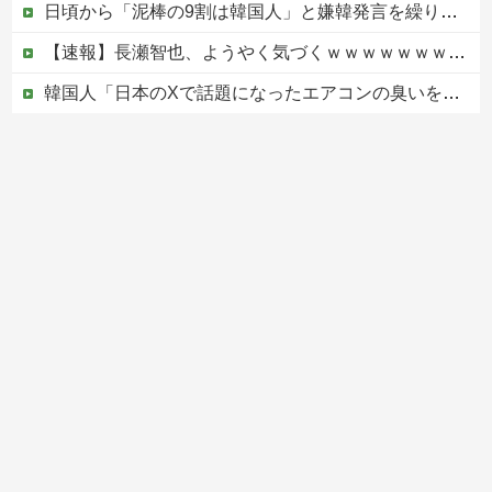
日頃から「泥棒の9割は韓国人」と嫌韓発言を繰り返すトメ！冬ソナにハマり私のヨン様グッズを勝手に持ち出したので、トメ自身の「あの自論」で撃退したったｗｗ←矛盾だらけのトメにブーメラン刺さりまくり
【速報】長瀬智也、ようやく気づくｗｗｗｗｗｗｗｗ
韓国人「日本のXで話題になったエアコンの臭いを消す方法をご覧ください」→「これマジ？」
【速報】長瀬智也、ようやく気づくｗｗｗｗｗｗｗｗ
【移民政策反対】イオンの売り場で唐揚げを食う中国人の子供
Powered by livedoor 相互RSS