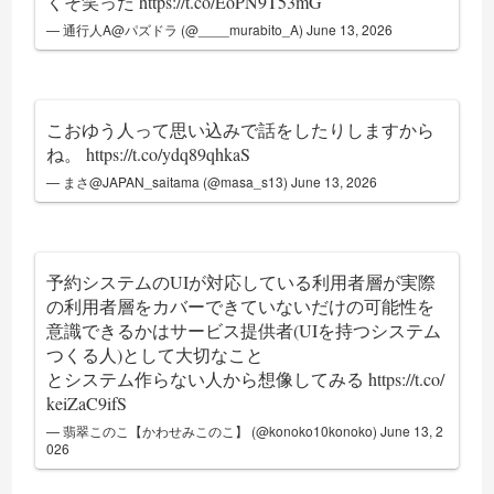
くそ笑った
https://t.co/EoPN9T53mG
— 通行人A@パズドラ (@____murabito_A)
June 13, 2026
こおゆう人って思い込みで話をしたりしますから
ね。
https://t.co/ydq89qhkaS
— まさ@JAPAN_saitama (@masa_s13)
June 13, 2026
予約システムのUIが対応している利用者層が実際
の利用者層をカバーできていないだけの可能性を
意識できるかはサービス提供者(UIを持つシステム
つくる人)として大切なこと
とシステム作らない人から想像してみる
https://t.co/
keiZaC9ifS
— 翡翠このこ【かわせみこのこ】 (@konoko10konoko)
June 13, 2
026