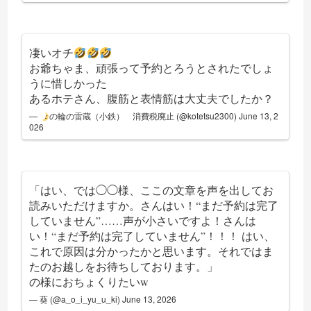
凄いオチ
お爺ちゃま、頑張って予約とろうとされたでしょ
うに惜しかった
あるホテさん、腹筋と表情筋は大丈夫でしたか？
—
の輪の雷蔵（小鉄） 消費税廃止 (@kotetsu2300)
June 13, 2
026
「はい、では◯◯様、ここの文章を声を出してお
読みいただけますか。さんはい！“まだ予約は完了
していません”……声が小さいですよ！さんは
い！“まだ予約は完了していません”！！！ はい、
これで原因は分かったかと思います。それではま
たのお越しをお待ちしております。」
の様におちょくりたいw
— 葵 (@a_o_i_yu_u_ki)
June 13, 2026