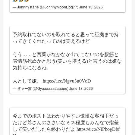
— Johnny Kane (@JohnnyMoonDog77)
June 13, 2026
予約取れてないのを取れてると思って証拠まで持
ってきてくれたってのは笑えるけど
うう……と言葉がなかなか出てこないのを腹筋と
表情筋死ぬかと思う(笑いを堪える)と言うのは嫌な
気持ちになるね。
人として嫌。
https://t.co/Ngvu3u0VoD
— ぎゃーぽ (@Gyaaaaaaaaaapo)
June 13, 2026
今までのポストはわかりやすい傲慢な客相手だっ
たけど爺さんのささいなミス程度もみんなで指差
して笑いだしたら終わりだよ
https://t.co/NiPbogDbf