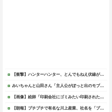
【衝撃】ハンターハンター、とんでもねえ伏線が発掘される。クルタ族の虐殺犯人がツェリードニヒだった模様！
みいちゃんと山田さん「主人公がぽっと出のモブに殺されて終わります」←これ
【画像】絵師「印刷会社にゴミみたい印刷されたから晒すわ」→お前がクレーマーだと大炎上
【朗報】プチプチで有名な川上産業、社名を「プチプチ株式会社」に変更wwwww他