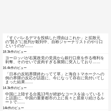
「すぐバレるデマを投稿した理由はこれか」と拡散元
の”賢さ”に批判が殺到中、自称ジャーナリストのやり口
というのが……
18.3k件のビュー
ヨーロッパが右翼政党の党員から銀行口座を作る権利を
剥奪、そのせいで皮肉すぎる展開に突入しており……
16.4k件のビュー
「日本の反戦界隈終わってて草」と海自トマホークへの
例の界隈の反応が話題に、今になって存在に気付いてし
まった結果……
14.3k件のビュー
中国に上陸する台風13号が絶妙なコースを辿っている！
と話題に、中国の重要都市の上に長々と居座り続けるル
ートで……
14k件のビュー