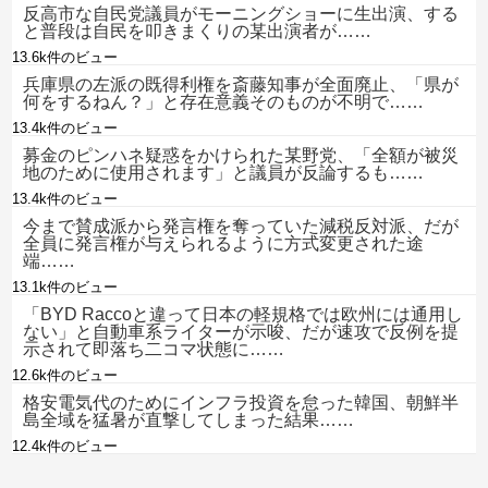
反高市な自民党議員がモーニングショーに生出演、する
と普段は自民を叩きまくりの某出演者が……
13.6k件のビュー
兵庫県の左派の既得利権を斎藤知事が全面廃止、「県が
何をするねん？」と存在意義そのものが不明で……
13.4k件のビュー
募金のピンハネ疑惑をかけられた某野党、「全額が被災
地のために使用されます」と議員が反論するも……
13.4k件のビュー
今まで賛成派から発言権を奪っていた減税反対派、だが
全員に発言権が与えられるように方式変更された途
端……
13.1k件のビュー
「BYD Raccoと違って日本の軽規格では欧州には通用し
ない」と自動車系ライターが示唆、だが速攻で反例を提
示されて即落ち二コマ状態に……
12.6k件のビュー
格安電気代のためにインフラ投資を怠った韓国、朝鮮半
島全域を猛暑が直撃してしまった結果……
12.4k件のビュー