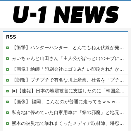
RSS
【衝撃】ハンターハンター、とんでもねえ伏線が発掘される。クルタ族の虐殺犯人がツェリードニヒだった模様！
みいちゃんと山田さん「主人公がぽっと出のモブに殺されて終わります」←これ
【画像】絵師「印刷会社にゴミみたい印刷されたから晒すわ」→お前がクレーマーだと大炎上
【朗報】プチプチで有名な川上産業、社名を「プチプチ株式会社」に変更wwwww他
|●|【速報】日本の地震被害に支援したのに「韓国産の水は水洗トイレに」
【画像】 福岡、こんなのが普通に走ってるｗｗｗｗｗｗｗｗｗｗｗｗｗｗｗｗｗｗｗｗｗｗｗｗｗｗｗｗｗｗｗｗｗｗｗｗｗｗｗｗ
私有地に停めていた自家用車に『祭の邪魔』と地元住民が移動要求、所有者は要求に応じるも次の朝にガレージに向かうと……
熊本の被災地で暴れまくったメディア取材陣、堪忍袋の緒が切れた地元住民が苦情を寄せまくった結果……