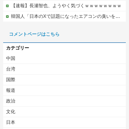
【速報】長瀬智也、ようやく気づくｗｗｗｗｗｗｗｗ
韓国人「日本のXで話題になったエアコンの臭いを消す方法をご覧ください」→「これマジ？」
【速報】長瀬智也、ようやく気づくｗｗｗｗｗｗｗｗ
コメントページはこちら
【移民政策反対】イオンの売り場で唐揚げを食う中国人の子供
カテゴリー
中国
台湾
国際
報道
Powered by livedoor 相互RSS
政治
文化
日本