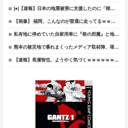
|●|【速報】日本の地震被害に支援したのに「韓国産の水は水洗トイレに」
【画像】 福岡、こんなのが普通に走ってるｗｗｗｗｗｗｗｗｗｗｗｗｗｗｗｗｗｗｗｗｗｗｗｗｗｗｗｗｗｗｗｗｗｗｗｗｗｗｗｗ
私有地に停めていた自家用車に『祭の邪魔』と地元住民が移動要求、所有者は要求に応じるも次の朝にガレージに向かうと……
熊本の被災地で暴れまくったメディア取材陣、堪忍袋の緒が切れた地元住民が苦情を寄せまくった結果……
【速報】長瀬智也、ようやく気づくｗｗｗｗｗｗｗｗ
韓国人「日本のXで話題になったエアコンの臭いを消す方法をご覧ください」→「これマジ？」
1位
【速報】長瀬智也、ようやく気づくｗｗｗｗｗｗｗｗ
【速報】注文厨の女を逮捕
【移民政策反対】イオンの売り場で唐揚げを食う中国人の子供