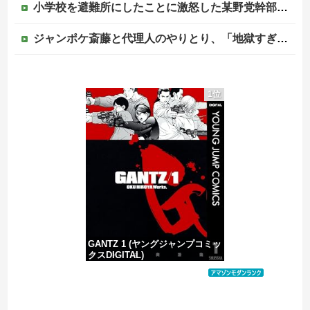
小学校を避難所にしたことに激怒した某野党幹部、僅か3文字で論破される偉業を達成してしまい……
ジャンポケ斎藤と代理人のやりとり、「地獄すぎて完全にコントになってる……」と衝撃を受ける人が続出中
【画像】清宮レイ(23)さん、ありふれた普通の美少女になる
1位
海外「先進国で日本だけパスポート所有率が低すぎる、何故なのか」
中国外務省「日本は原爆落とされて当然。どの国も同情なんかしない」
【移民政策反対】イオンの売り場で唐揚げを食う中国人の子供
GANTZ 1 (ヤングジャンプコミッ
クスDIGITAL)
価格：¥100