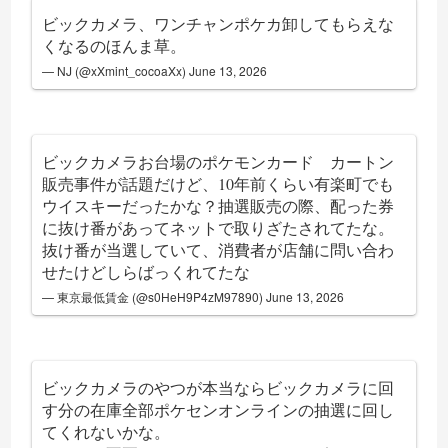
ビックカメラ、ワンチャンポケカ卸してもらえな
くなるのほんま草。
— NJ (@xXmint_cocoaXx)
June 13, 2026
ビックカメラお台場のポケモンカード カートン
販売事件が話題だけど、10年前くらい有楽町でも
ウイスキーだったかな？抽選販売の際、配った券
に抜け番があってネットで取りざたされてたな。
抜け番が当選していて、消費者が店舗に問い合わ
せたけどしらばっくれてたな
— 東京最低賃金 (@s0HeH9P4zM97890)
June 13, 2026
ビックカメラのやつが本当ならビックカメラに回
す分の在庫全部ポケセンオンラインの抽選に回し
てくれないかな。