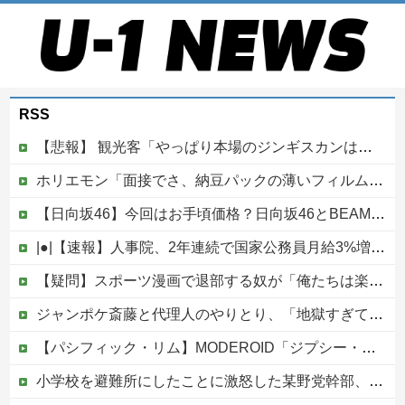
RSS
【悲報】 観光客「やっぱり本場のジンギスカンは美味い！」道民ワイ「ぷっｗｗｗｗ」
ホリエモン「面接でさ、納豆パックの薄いフィルムって何のために入っていの？って聞くわけ」
【日向坂46】今回はお手頃価格？日向坂46とBEAMSのコラボが決定！！
|●|【速報】人事院、2年連続で国家公務員月給3%増の「1万5056円」引き上げ勧告 2年で6%超え
【疑問】スポーツ漫画で退部する奴が「俺たちは楽しくやりたかったんだよ」って言い出す理由ｗｗｗｗｗ他
ジャンポケ斎藤と代理人のやりとり、「地獄すぎて完全にコントになってる……」と衝撃を受ける人が続出中
【パシフィック・リム】MODEROID「ジプシー・デンジャー」プラモデル【10日予約開始】
小学校を避難所にしたことに激怒した某野党幹部、僅か3文字で論破される偉業を達成してしまい……