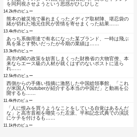
を同列視させようという思惑がひしひしと
14.2k件のビュー
熊本の被災地で暴れまくったメディア取材陣、堪忍袋の
緒が切れた地元住民が苦情を寄せまくった結果……
13.4k件のビュー
あっち系御用達で有名になった某ブランド、一時は飛ぶ
鳥を落とす勢いだったが今期の業績は……
13.3k件のビュー
高市内閣の政策を妨害しまくった財務省の大物官僚、本
来ならエース級の人材が就くはずのないポストに送ら
れ……
12.5k件のビュー
西側からの手痛い指摘に激怒した中国総領事館、「これ
が米国人Youtuberが紹介する本当の中国だ」と動画を公
開するも……
11.4k件のビュー
「人に恨みを買うようなことをしている自覚はあるんだ
な」と高市首相を嘲笑った左派、平和記念式典での演説
にケチを付けるも……
11.1k件のビュー