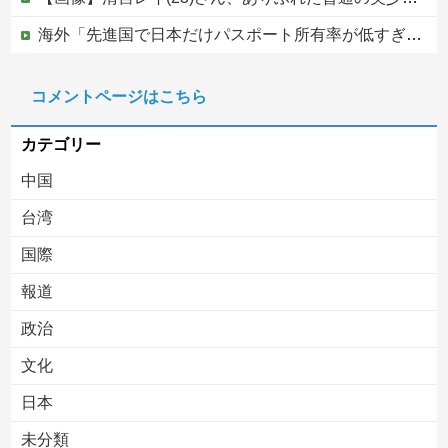
海外「先進国で日本だけパスポート所有率が低すぎる、何故なのか」
中国外務省「日本は原爆落とされて当然。どの国も同情なんかしない」
コメントページはこちら
【移民政策反対】イオンの売り場で唐揚げを食う中国人の子供
カテゴリー
中国
台湾
国際
報道
Powered by livedoor 相互RSS
政治
文化
日本
未分類