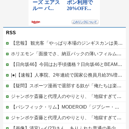
RSS
【悲報】 観光客「やっぱり本場のジンギスカンは美味い！」道民ワイ「ぷっｗｗｗｗ」
ホリエモン「面接でさ、納豆パックの薄いフィルムって何のために入っていの？って聞くわけ」
【日向坂46】今回はお手頃価格？日向坂46とBEAMSのコラボが決定！！
|●|【速報】人事院、2年連続で国家公務員月給3%増の「1万5056円」引き上げ勧告 2年で6%超え
【疑問】スポーツ漫画で退部する奴が「俺たちは楽しくやりたかったんだよ」って言い出す理由ｗｗｗｗｗ他
ジャンポケ斎藤と代理人のやりとり、「地獄すぎて完全にコントになってる……」と衝撃を受ける人が続出中
【パシフィック・リム】MODEROID「ジプシー・デンジャー」プラモデル【10日予約開始】
ジャンポケ斎藤と代理人のやりとり、「地獄すぎて完全にコントになってる……」と衝撃を受ける人が続出中
【画像】清宮レイ(23)さん、ありふれた普通の美少女になる