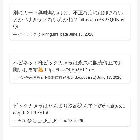
別にカード興味無いけど、不正な店には卸さない
とかペナルティないんかね？
https://t.co/X23Q0Nay
Qt
— バドラック (@kiringumi_bad)
June 13, 2026
ハピネット様ビックカメラは永久に販売停止でお
願いします
https://t.co/NjPp2PTYcE
— バン@米国株ETF長期保有 (@bandeep99EBL)
June 13, 2026
ビックカメラはだんまり決め込んでるのか
https://t.
co/juUXUTeYLd
— 火力 (@C_L_4_P_T_P)
June 13, 2026