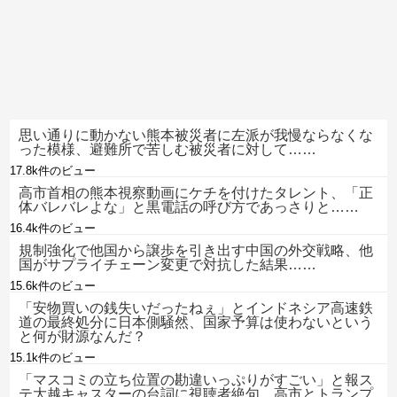
思い通りに動かない熊本被災者に左派が我慢ならなくな
った模様、避難所で苦しむ被災者に対して……
17.8k件のビュー
高市首相の熊本視察動画にケチを付けたタレント、「正
体バレバレよな」と黒電話の呼び方であっさりと……
16.4k件のビュー
規制強化で他国から譲歩を引き出す中国の外交戦略、他
国がサプライチェーン変更で対抗した結果……
15.6k件のビュー
「安物買いの銭失いだったねぇ」とインドネシア高速鉄
道の最終処分に日本側騒然、国家予算は使わないという
と何が財源なんだ？
15.1k件のビュー
「マスコミの立ち位置の勘違いっぷりがすごい」と報ス
テ大越キャスターの台詞に視聴者絶句、高市とトランプ