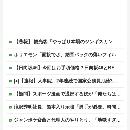
【悲報】 観光客「やっぱり本場のジンギスカンは美味い！」道民ワイ「ぷっｗｗｗｗ」
ホリエモン「面接でさ、納豆パックの薄いフィルムって何のために入っていの？って聞くわけ」
【日向坂46】今回はお手頃価格？日向坂46とBEAMSのコラボが決定！！
|●|【速報】人事院、2年連続で国家公務員月給3%増の「1万5056円」引き上げ勧告 2年で6%超え
【疑問】スポーツ漫画で退部する奴が「俺たちは楽しくやりたかったんだよ」って言い出す理由ｗｗｗｗｗ他
滝沢秀明社長、熊本入り示唆「男手が必要。時間を見つけて行きたい」
ジャンポケ斎藤と代理人のやりとり、「地獄すぎて完全にコントになってる……」と衝撃を受ける人が続出中