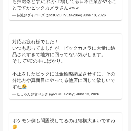
も抽選落とす)これが上場してる日本企業がやるこ
とですかビックカメラさんwww
— 仏滅@ダイバーズ (@osC2OFrvEa42864)
June 13, 2026
対応お疲れ様でした！
いつも思ってましたが、ビックカメラに大量に納
品されすぎて地方に回ってない気がします。
そしてVCの手にばかり。
不正をしたビックには金輪際納品させずに、その
分地方や真面目にやってる他店に回して欲しいで
すね
— たしゃん@食べ歩き (@ZGMFX23syt)
June 13, 2026
ポケモン側も問題視してるのは結構大きいですね