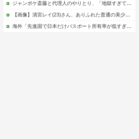
ジャンポケ斎藤と代理人のやりとり、「地獄すぎて完全にコントになってる……」と衝撃を受ける人が続出中
【画像】清宮レイ(23)さん、ありふれた普通の美少女になる
海外「先進国で日本だけパスポート所有率が低すぎる、何故なのか」
中国外務省「日本は原爆落とされて当然。どの国も同情なんかしない」
【移民政策反対】イオンの売り場で唐揚げを食う中国人の子供
Powered by livedoor 相互RSS