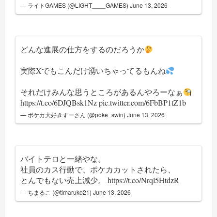
— ライトGAMES (@LIGHT____GAMES)
June 13, 2026
どんな進展の仕方をするのだろうか
実際Xでもこんだけ湧いちゃってるもんね
それだけみんな思うところがあるんやろーなぁ
https://t.co/6DJQBsk1Nz
pic.twitter.com/6FbBP1tZ1b
— ポケカ大好きすーさん (@poke_swin)
June 13, 2026
バイトテロと一緒やな。
社員のカス行動で、ポケカカットされたら、
とんでもない売上減少。
https://t.co/Nrql5HtdzR
— ちまるこ (@timaruko21)
June 13, 2026