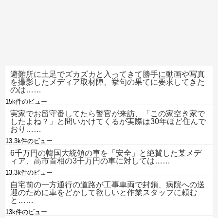
避難所に土足でズカズカと入ってきて勝手に動画や写真
を撮影したメディア取材陣、挙句の果てに要求してきた
のは……
15k件のビュー
実家でお留守番してたら警官が来訪、「この家空き家で
したよね？」と問いかけてくるが実際は30年ほど住んで
おり……
13.3k件のビュー
6千万円の韓国大統領の車を「安全」と絶賛した某メデ
ィア、高市首相の3千万円の車に対しては……
13.3k件のビュー
自宅前の一方通行の道路が工事車両で封鎖、病院への送
迎のために車をどかして欲しいと作業スタッフに頼む
と……
13k件のビュー