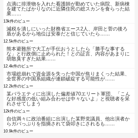
点滴に排泄物を入れた看護師が勤めていた病院、新病棟
を建てたばかりなのに近隣住民の総スカンを食らった結
果……
13k件のビュー
減税を潰しにいった財務省エース2人、岸田と菅の後ろ
盾があるから地位は安泰だと信じていたら……
12.5k件のビュー
熊本避難所で大工が手伝おうとしたら「勝手な事する
な」と行政側に止められた！との証言、内容があまりに
胡散臭すぎた結果……
12.4k件のビュー
市場総崩れで資金源を失った中国が焦りまくった結果、
全世界の中国系組織が連鎖破綻する可能性が……
12.2k件のビュー
某バラエティに出演した偏差値70エリート軍団、「こん
な好感度の低い組み合わせは中々ないよ」と視聴者を呆
れさせてしまう
12k件のビュー
自信満々に政治番組に出演した某野党議員、他出演者か
らガバっぷりを指摘されて袋叩きにされるも……
10.9k件のビュー