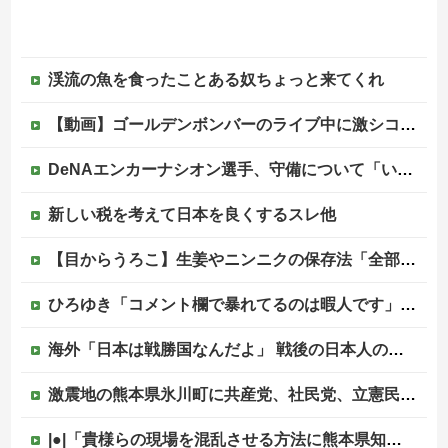
渓流の魚を食ったことある奴ちょっと来てくれ
【動画】ゴールデンボンバーのライブ中に激シコ女さんが乱入してしまうｗｗｗｗｗ
DeNAエンカーナシオン選手、守備について「いくら得点しても、エラーを重ねれば逆転されてしまう。そういう意味から自分にとっては、打撃よりも守備の方が大事」
新しい税を考えて日本を良くするスレ他
【目からうろこ】生姜やニンニクの保存法「全部すりおろしてぴちっとして冷凍」
ひろゆき「コメント欄で暴れてるのは暇人です」→ネット民、一言で片付けられてしまうｗｗｗｗｗ
海外「日本は戦勝国なんだよ」 戦後の日本人の特別な生き様に各国から称賛の声
激震地の熊本県氷川町に共産党、社民党、立憲民政党等の左派の救援は影すら見えず。住民苦言
|●|「貴様らの現場を混乱させる方法に熊本県知事が激怒してんだよ」と報道特集の非常識すぎる要求に視聴者激怒仕事に矜持とかないのかね？、