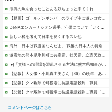
渓流の魚を食ったことある奴ちょっと来てくれ
【動画】ゴールデンボンバーのライブ中に激シコ女さんが乱入してしまうｗｗｗｗｗ
DeNAエンカーナシオン選手、守備について「いくら得点しても、エラーを重ねれば逆転されてしまう。そういう意味から自分にとっては、打撃よりも守備の方が大事」
新しい税を考えて日本を良くするスレ他
海外「日本は戦勝国なんだよ」 戦後の日本人の特別な生き様に各国から称賛の声
激震地の熊本県氷川町に共産党、社民党、立憲民政党等の左派の救援は影すら見えず。住民苦言
|●|「貴様らの現場を混乱させる方法に熊本県知事が激怒してんだよ」と報道特集の非常識すぎる要求に視聴者激怒仕事に矜持とかないのかね？、
【悲報】大女優・小川真由美さん（86）の晩年、あまりにも闇が深すぎる・・・・
【悲報】クマ駆除で町役場に抗議電話殺到…職員「業務になりません」
【悲報】クマ駆除で町役場に抗議電話殺到…職員「業務になりません」
避難所に土足でズカズカと入ってきて勝手に動画や写真を撮影したメディア取材陣、挙句の果てに要求してきたのは……
コメントページはこちら
被災者で湧き水が有難い「土葬は絶対にダメだ】