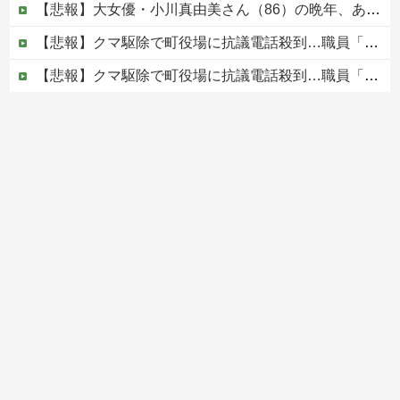
【悲報】大女優・小川真由美さん（86）の晩年、あまりにも闇が深すぎる・・・・
【悲報】クマ駆除で町役場に抗議電話殺到…職員「業務になりません」
【悲報】クマ駆除で町役場に抗議電話殺到…職員「業務になりません」
避難所に土足でズカズカと入ってきて勝手に動画や写真を撮影したメディア取材陣、挙句の果てに要求してきたのは……
被災者で湧き水が有難い「土葬は絶対にダメだ】
Powered by livedoor 相互RSS