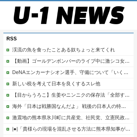
RSS
渓流の魚を食ったことある奴ちょっと来てくれ
【動画】ゴールデンボンバーのライブ中に激シコ女さんが乱入してしまうｗｗｗｗｗ
DeNAエンカーナシオン選手、守備について「いくら得点しても、エラーを重ねれば逆転されてしまう。そういう意味から自分にとっては、打撃よりも守備の方が大事」
新しい税を考えて日本を良くするスレ他
【目からうろこ】生姜やニンニクの保存法「全部すりおろしてぴちっとして冷凍」
海外「日本は戦勝国なんだよ」 戦後の日本人の特別な生き様に各国から称賛の声
激震地の熊本県氷川町に共産党、社民党、立憲民政党等の左派の救援は影すら見えず。住民苦言
|●|「貴様らの現場を混乱させる方法に熊本県知事が激怒してんだよ」と報道特集の非常識すぎる要求に視聴者激怒仕事に矜持とかないのかね？、