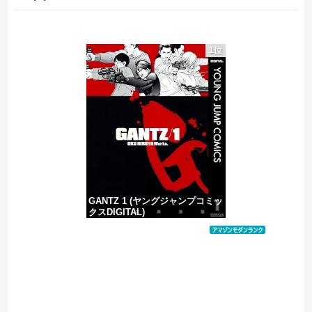
【悲報】大女優・小川真由美さん（86）の晩年、あまりにも闇が深すぎる・・・・
1位
【悲報】クマ駆除で町役場に抗議電話殺到…職員「業務になりません」
避難所に土足でズカズカと入ってきて勝手に動画や写真を撮影したメディア取材陣、挙句の果てに要求してきたのは……
被災者で湧き水が有難い「土葬は絶対にダメだ】
GANTZ 1 (ヤングジャンプコミッ
クスDIGITAL)
価格：¥617
Powered by livedoor 相互RSS