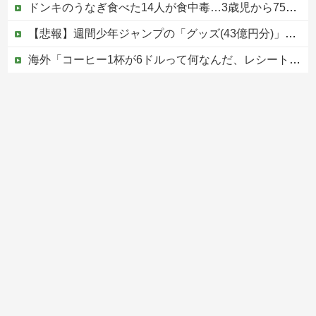
ドンキのうなぎ食べた14人が食中毒…3歳児から75歳まで被害
【悲報】週間少年ジャンプの「グッズ(43億円分)」を注文し全てキャンセルした女逮捕ｗｗｗｗｗｗｗｗ
海外「コーヒー1杯が6ドルって何なんだ、レシートを二度見した」値上げで買うのをやめたもの…
【速報】高市政権、エース級の財務官僚・一松旬氏を左遷「彼は協力的でなかった」財務省の言いなりではないことが判明
【移民政策反対】イオンの売り場で唐揚げを食う中国人の子供
Powered by livedoor 相互RSS