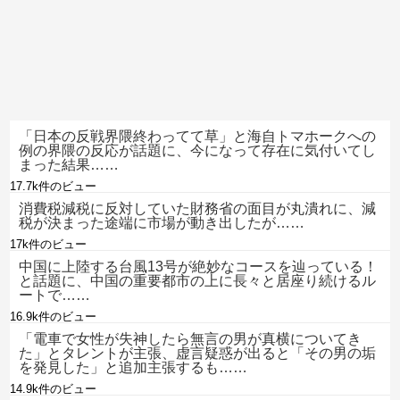
「日本の反戦界隈終わってて草」と海自トマホークへの
例の界隈の反応が話題に、今になって存在に気付いてし
まった結果……
17.7k件のビュー
消費税減税に反対していた財務省の面目が丸潰れに、減
税が決まった途端に市場が動き出したが……
17k件のビュー
中国に上陸する台風13号が絶妙なコースを辿っている！
と話題に、中国の重要都市の上に長々と居座り続けるル
ートで……
16.9k件のビュー
「電車で女性が失神したら無言の男が真横についてき
た」とタレントが主張、虚言疑惑が出ると「その男の垢
を発見した」と追加主張するも……
14.9k件のビュー