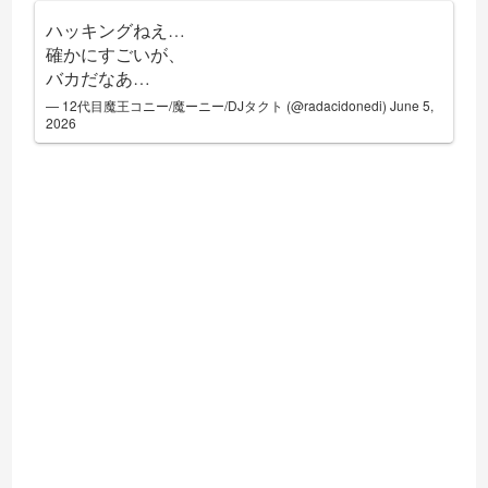
ハッキングねえ…
確かにすごいが、
バカだなあ…
— 12代目魔王コニー/魔ーニー/DJタクト (@radacidonedi)
June 5,
2026