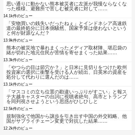
思い通りに動かない熊本被災者に左派が我慢ならなくな
った模様、避難所で苦しむ被災者に対して……
14.1k件のビュー
「安物買いの銭失いだったねぇ」とインドネシア高速鉄
道の最終処分に日本側騒然、国家予算は使わないという
と何が財源なんだ？
13.9k件のビュー
熊本の被災地で暴れまくったメディア取材陣、堪忍袋の
緒が切れた地元住民が苦情を寄せまくった結果……
13.3k件のビュー
「やつらの目は節穴か？」と日米に見切りをつけた欧州
投資家の選択に衝撃を受ける人が続出、日英米の資産を
処分して代わりに選んだのは……
13.1k件のビュー
「マスコミの立ち位置の勘違いっぷりがすごい」と報ス
テ大越キャスターの台詞に視聴者絶句、高市とトランプ
を同列視させようという思惑がひしひしと
12.5k件のビュー
規制強化で他国から譲歩を引き出す中国の外交戦略、他
国がサプライチェーン変更で対抗した結果……
12.2k件のビュー