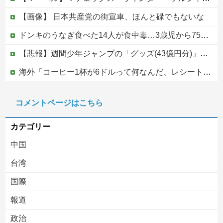
【画像】 日本共産党の街宣車、ほんと碌でもないな
ドンキのうなぎ食べた14人が食中毒…3歳児から75歳まで被害
【悲報】週間少年ジャンプの「グッズ(43億円分)」を注文し全てキャンセルした女逮捕ｗｗｗｗｗｗｗｗ
海外「コーヒー1杯が6ドルって何なんだ、レシートを二度見した」値上げで買うのをやめたもの…
【速報】高市政権、エース級の財務官僚・一松旬氏を左遷「彼は協力的でなかった」財務省の言いなりではないことが判明
コメントページはこちら
【移民政策反対】イオンの売り場で唐揚げを食う中国人の子供
カテゴリー
中国
台湾
国際
報道
Powered by livedoor 相互RSS
政治