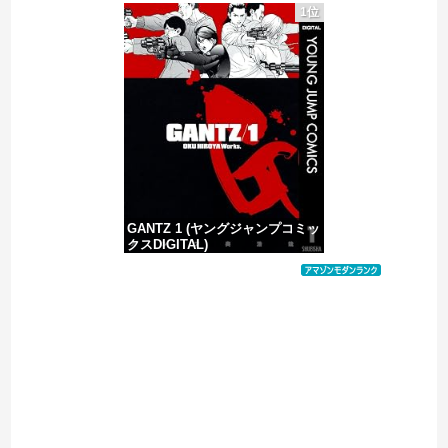
1位
海外「コーヒー1杯が6ドルって何なんだ、レシートを二度見した」値上げで買うのをやめたもの…
【速報】高市政権、エース級の財務官僚・一松旬氏を左遷「彼は協力的でなかった」財務省の言いなりではないことが判明
【移民政策反対】イオンの売り場で唐揚げを食う中国人の子供
GANTZ 1 (ヤングジャンプコミッ
クスDIGITAL)
価格：¥100
Powered by livedoor 相互RSS