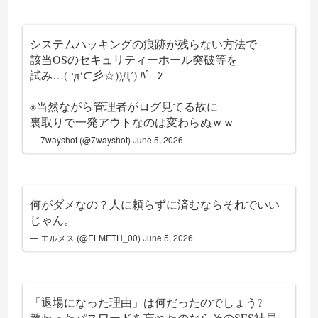
システムハッキングの痕跡が残らない方法で
該当OSのセキュリティーホール突破等を
試み…( ‘д‘⊂彡☆))Д´) ﾊﾟｰﾝ
※当然ながら管理者がログ見てる故に
裏取りで一発アウトなのは変わらぬｗｗ
— 7wayshot (@7wayshot)
June 5, 2026
何がダメなの？人に頼らずに済むならそれでいい
じゃん。
— エルメス (@ELMETH_00)
June 5, 2026
「退場になった理由」は何だったのでしょう?
教わったパスワードを忘れたのならそのSES社員