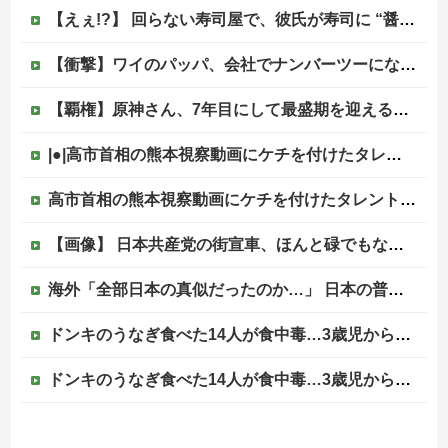
【えぇ!?】 回らない寿司屋で、彼氏が寿司に “醤油” つけてた→私「は？30にもなって、醤油つけるとか恥ずかしい！ドン引き！低レベル!! 回転寿司しか行ったことない人はこれだから…」
【衝撃】ワイのパッパ、会社でナンバーツーになった結果ｗｗｗｗｗｗｗｗｗｗ
【覇権】原神さん、7年目にして最盛期を迎えるｗｗｗｗｗｗｗｗｗｗ
|●|高市首相の熊本視察動画にケチを付けたタレント、「正体バレバレよな」と黒電話の呼び方であっさりと……
高市首相の熊本視察動画にケチを付けたタレント、「正体バレバレよな」と黒電話の呼び方であっさりと……他
【画像】 日本共産党の街宣車、ほんと碌でもないな
海外「全部日本の真似だったのか…」 日本の普通のテレビ番組が最新SNSの数十年先を行っていたと話題に
ドンキのうなぎ食べた14人が食中毒…3歳児から75歳まで被害
ドンキのうなぎ食べた14人が食中毒…3歳児から75歳まで被害
【悲報】週間少年ジャンプの「グッズ(43億円分)」を注文し全てキャンセルした女逮捕ｗｗｗｗｗｗｗｗ