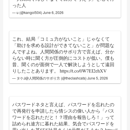
った人
— u (@kangol504)
June 6, 2026
これ、結局「コミュ力がないこと」じゃなくて
「助けを求める設計ができてないこと」が問題な
んですよね。人間関係のサボり方で言えば、分か
らない時に聞く方が圧倒的にコストが低い。僕も
昔、聞くのが面倒で一人で解決しようとして遠回
りしたことあります。
https://t.co/0W7EI2ehXV
— タケJ@人間関係のサボり方 (@theclashcats)
June 5, 2026
パスワードネタと言えば、パスワードを忘れたの
で再発行を申請したら情シスの偉い人から「パス
ワードを忘れただと！？理由を報告しろ！」って
詰められ途方に暮れた結果、気合でパスワードを
思い出した某SES社員さんは元気だろうか？
https://