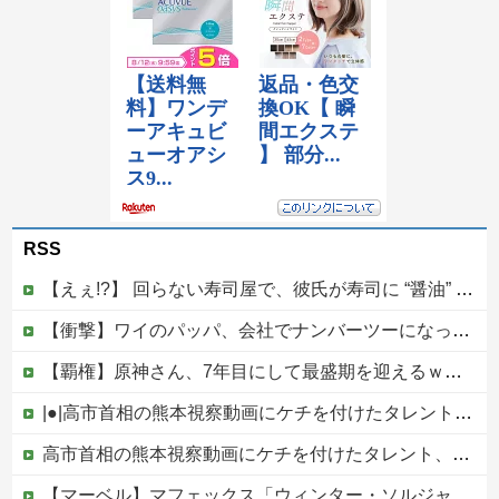
RSS
【えぇ!?】 回らない寿司屋で、彼氏が寿司に “醤油” つけてた→私「は？30にもなって、醤油つけるとか恥ずかしい！ドン引き！低レベル!! 回転寿司しか行ったことない人はこれだから…」
【衝撃】ワイのパッパ、会社でナンバーツーになった結果ｗｗｗｗｗｗｗｗｗｗ
【覇権】原神さん、7年目にして最盛期を迎えるｗｗｗｗｗｗｗｗｗｗ
|●|高市首相の熊本視察動画にケチを付けたタレント、「正体バレバレよな」と黒電話の呼び方であっさりと……
高市首相の熊本視察動画にケチを付けたタレント、「正体バレバレよな」と黒電話の呼び方であっさりと……他
【マーベル】マフェックス「ウィンター・ソルジャー」可動フィギュア【再販予約開始】