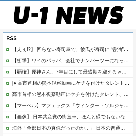
RSS
【えぇ!?】 回らない寿司屋で、彼氏が寿司に “醤油” つけてた→私「は？30にもなって、醤油つけるとか恥ずかしい！ドン引き！低レベル!! 回転寿司しか行ったことない人はこれだから…」
【衝撃】ワイのパッパ、会社でナンバーツーになった結果ｗｗｗｗｗｗｗｗｗｗ
【覇権】原神さん、7年目にして最盛期を迎えるｗｗｗｗｗｗｗｗｗｗ
|●|高市首相の熊本視察動画にケチを付けたタレント、「正体バレバレよな」と黒電話の呼び方であっさりと……
高市首相の熊本視察動画にケチを付けたタレント、「正体バレバレよな」と黒電話の呼び方であっさりと……他
【マーベル】マフェックス「ウィンター・ソルジャー」可動フィギュア【再販予約開始】
【画像】 日本共産党の街宣車、ほんと碌でもないな
海外「全部日本の真似だったのか…」 日本の普通のテレビ番組が最新SNSの数十年先を行っていたと話題に