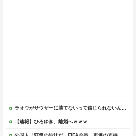
ラオウがサウザーに勝てないって信じられないんだが…
【速報】ひろゆき、離婚へｗｗｗ
外国人「狂気の沙汰だ」FIFA会長、再選の支持見返りにモロッコへ2030年W杯決勝の開催を打診か！海外から批判殺到！【海外の反応】