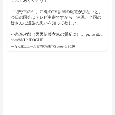
くれてありがとう！
「辺野古の件、沖縄のTV新聞の報道が少ないと。
今日の国会はテレビ中継ですから、沖縄、全国の
皆さんに遺族の思いを知って欲しい」
小泉進次郎（民民伊藤孝恵の質疑に）…
pic.twitter.
com/hNLhID0GHP
— なん速ニュース (@SOWIETK)
June 5, 2026