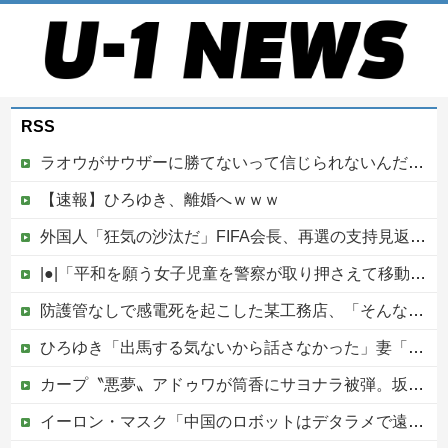
RSS
ラオウがサウザーに勝てないって信じられないんだが…
【速報】ひろゆき、離婚へｗｗｗ
外国人「狂気の沙汰だ」FIFA会長、再選の支持見返りにモロッコへ2030年W杯決勝の開催を打診か！海外から批判殺到！【海外の反応】
|●|「平和を願う女子児童を警察が取り押さえて移動させた」と市民団体が告発、「児童……どこ？」とガチで困惑する人が続出
防護管なしで感電死を起こした某工務店、「そんな危険な現場お断りしますわ!と断って正解やったわ」と業者が業界事情を告白
ひろゆき「出馬する気ないから話さなかった」妻「それでも不誠実だろ」→離婚協議へｗｗｗｗｗ
カープ〝悪夢〟アドゥワが筒香にサヨナラ被弾。坂倉11号！斉藤優5回2失点！辻遠藤ら0封も高が同点被弾。4連敗で今季ワースト借金17【広島3-4xDeNA/試合結果】他
イーロン・マスク「中国のロボットはデタラメで遠隔操作してるだけ」