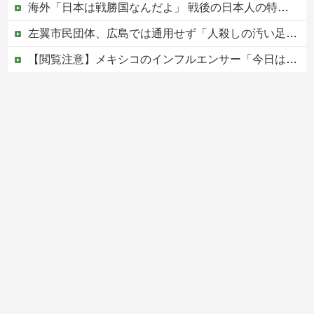
海外「日本は戦勝国なんだよ」 戦後の日本人の特別な生き様に各国から称賛の声
左翼市民団体、広島では通用せず「人殺しの汚い足で広島の土を踏むな！」→広島県民「お前らの方が汚いんじゃ！」「ワシらが広島県民じゃ」
【閲覧注意】メキシコのインフルエンサー「今日は友達と配達員のアルバイトを体験してみるよ！！」←結果・・・
PTA会長「PTA参加拒否した親へ最終警告。こうなってもいい？」
中国の海水浴場の映像があまりにも・・・
Powered by livedoor 相互RSS