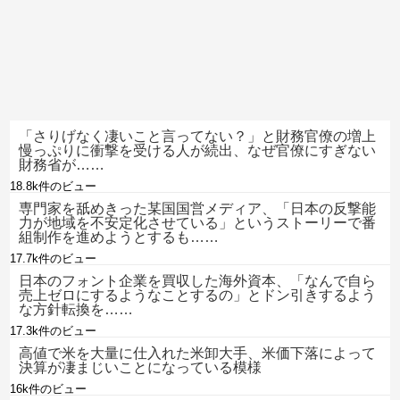
「さりげなく凄いこと言ってない？」と財務官僚の増上
慢っぷりに衝撃を受ける人が続出、なぜ官僚にすぎない
財務省が……
18.8k件のビュー
専門家を舐めきった某国国営メディア、「日本の反撃能
力が地域を不安定化させている」というストーリーで番
組制作を進めようとするも……
17.7k件のビュー
日本のフォント企業を買収した海外資本、「なんで自ら
売上ゼロにするようなことするの」とドン引きするよう
な方針転換を……
17.3k件のビュー
高値で米を大量に仕入れた米卸大手、米価下落によって
決算が凄まじいことになっている模様
16k件のビュー