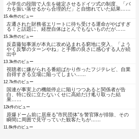
小学生の段階で人生を確定させるドイツ式の制度、「バ
カを振い落せるから合理的だ」と自惚れていた結果……
15.4k件のビュー
左遷された財務省エリートに待ち受ける運命がやばすぎ
る！と話題に、経歴自体はとんでもないものだが……
15.3k件のビュー
反斎藤知事派が本丸に攻め込まれる窮地に突入、「よう
やく反撃のターンやね」と手際の良さに感心する人が続
出中
13.3k件のビュー
視聴者に嫌がられる番組ばかり作ったフジテレビ、自業
自得すぎる立場に陥ってしまい……
12.7k件のビュー
国連が事実上の機能停止に陥りつつあると関係者が告
白、特に役に立たないくせに高給だけ毟り取った結
果……
12k件のビュー
原爆ドーム前に居座る”市民団体”を警官隊が排除、その
瞬間に周囲で見守っていた観客たちが……
11.8k件のビュー