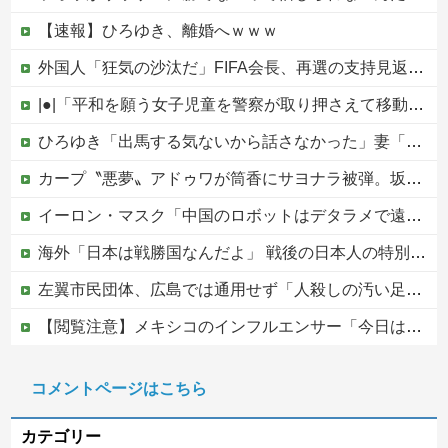
【速報】ひろゆき、離婚へｗｗｗ
外国人「狂気の沙汰だ」FIFA会長、再選の支持見返りにモロッコへ2030年W杯決勝の開催を打診か！海外から批判殺到！【海外の反応】
|●|「平和を願う女子児童を警察が取り押さえて移動させた」と市民団体が告発、「児童……どこ？」とガチで困惑する人が続出
ひろゆき「出馬する気ないから話さなかった」妻「それでも不誠実だろ」→離婚協議へｗｗｗｗｗ
カープ〝悪夢〟アドゥワが筒香にサヨナラ被弾。坂倉11号！斉藤優5回2失点！辻遠藤ら0封も高が同点被弾。4連敗で今季ワースト借金17【広島3-4xDeNA/試合結果】他
イーロン・マスク「中国のロボットはデタラメで遠隔操作してるだけ」
海外「日本は戦勝国なんだよ」 戦後の日本人の特別な生き様に各国から称賛の声
左翼市民団体、広島では通用せず「人殺しの汚い足で広島の土を踏むな！」→広島県民「お前らの方が汚いんじゃ！」「ワシらが広島県民じゃ」
【閲覧注意】メキシコのインフルエンサー「今日は友達と配達員のアルバイトを体験してみるよ！！」←結果・・・
PTA会長「PTA参加拒否した親へ最終警告。こうなってもいい？」
コメントページはこちら
中国の海水浴場の映像があまりにも・・・
カテゴリー