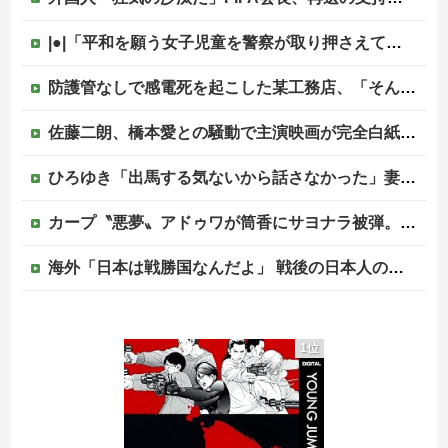
|●|「平和を願う女子児童を警察が取り押さえて移動させた」と市民団体が告発、「児童……どこ？」とガチで困惑する人が続出
防護管なしで感電死を起こした某工務店、「そんな危険な現場お断りしますわ!と断って正解やったわ」と業者が業界事情を告白
佐藤二朗、橋本愛との騒動で主演映画が完全白紙へｗｗｗｗｗ
ひろゆき「出馬する気ないから話さなかった」妻「それでも不誠実だろ」→離婚協議へｗｗｗｗｗ
カープ〝悪夢〟アドゥワが筒香にサヨナラ被弾。坂倉11号！斉藤優5回2失点！辻遠藤ら0封も高が同点被弾。4連敗で今季ワースト借金17【広島3-4xDeNA/試合結果】他
海外「日本は戦勝国なんだよ」 戦後の日本人の特別な生き様に各国から称賛の声
左翼市民団体、広島では通用せず「人殺しの汚い足で広島の土を踏むな！」→広島県民「お前らの方が汚いんじゃ！」「ワシらが広島県民じゃ」
1位
【閲覧注意】メキシコのインフルエンサー「今日は友達と配達員のアルバイトを体験してみるよ！！」←結果・・・
PTA会長「PTA参加拒否した親へ最終警告。こうなってもいい？」
中国の海水浴場の映像があまりにも・・・