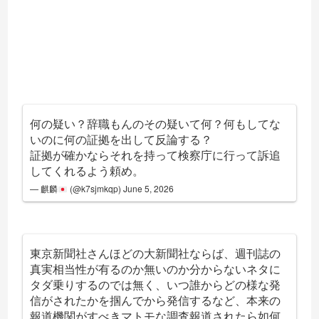
何の疑い？辞職もんのその疑いて何？何もしてな
いのに何の証拠を出して反論する？
証拠が確かならそれを持って検察庁に行って訴追
してくれるよう頼め。
— 麒麟
(@k7sjmkqp)
June 5, 2026
東京新聞社さんほどの大新聞社ならば、週刊誌の
真実相当性が有るのか無いのか分からないネタに
タダ乗りするのでは無く、いつ誰からどの様な発
信がされたかを掴んでから発信するなど、本来の
報道機関がすべきマトモな調査報道されたら如何