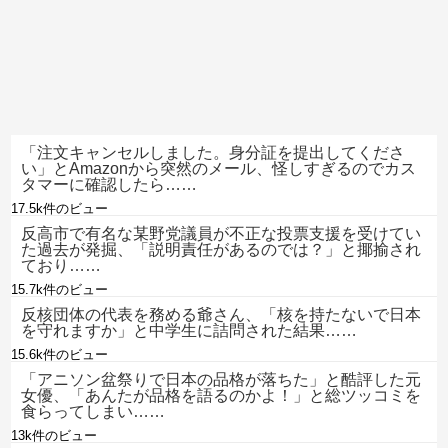
「注文キャンセルしました。身分証を提出してくださ
い」とAmazonから突然のメール、怪しすぎるのでカス
タマーに確認したら……
17.5k件のビュー
反高市で有名な某野党議員が不正な投票支援を受けてい
た過去が発掘、「説明責任があるのでは？」と揶揄され
ており……
15.7k件のビュー
反核団体の代表を務める爺さん、「核を持たないで日本
を守れますか」と中学生に詰問された結果……
15.6k件のビュー
「アニソン盆祭りで日本の品格が落ちた」と酷評した元
女優、「あんたが品格を語るのかよ！」と総ツッコミを
食らってしまい……
13k件のビュー