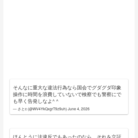
そんなに重大な違法行為なら国会でグダグダ印象
操作に時間を浪費していないで検察でも警察にで
も早く告発しなよ^ ^
— さとc (@WV4YkQxgrT9z9uh)
June 4, 2026
ほんとうに法違反でもあったのなら、それを立証