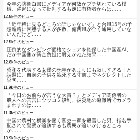
今年の防衛白書にメディアが何故かブチ切れている模
様、躍起になって批判するも逆に有権者からは……
12.9k件のビュー
「近年稀に見るどころの話じゃないぞ」と台風15号の予
想進路に困惑する人が多数、偏西風が全く通用していな
いんだけど……
12.9k件のビュー
圧倒的なダンピング価格でシェアを確保した中国産AI、
だが中国側が資金負担に耐えかねた結果……
12.8k件のビュー
昭和を代表する女優の晩年があまりにも寂しすぎる！と
話題に、自身の子供を餓死する寸前までネグレクトした
挙句……
11.9k件のビュー
「今日のお前らが言うな大賞？」とメディア関係者の一
般人への苦言にツッコミ殺到、被災地の避難所でカメラ
まわすのは……
11.3k件のビュー
中国の農村で横暴を働く官吏一家を殺害した男、指名手
配されて警察が追跡するも農民が追いかけるどころ
か……
10.9k件のビュー