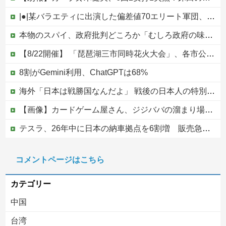
|●|某バラエティに出演した偏差値70エリート軍団、「こんな好感度の低い組み合わせは中々ないよ」と視聴者を呆れさせてしまう
本物のスパイ、政府批判どころか「むしろ政府の味方」を演じて潜伏することが判明他
【8/22開催】 「琵琶湖三市同時花火大会」、各市公式「そんな花火大会は存在しない」→ 高価チケットを購入した人達がSNS阿鼻叫喚
8割がGemini利用、ChatGPTは68%
海外「日本は戦勝国なんだよ」 戦後の日本人の特別な生き様に各国から称賛の声
【画像】カードゲーム屋さん、ジジババの溜まり場になって終わるwwwwwwwwwwww
テスラ、26年中に日本の納車拠点を6割増 販売急増による混乱収拾へ
【写真付】中川翔子さんのハワイの結婚式、何故か旦那がいない
コメントページはこちら
世界でバズったスペイン国民の怒り
カテゴリー
中国
台湾