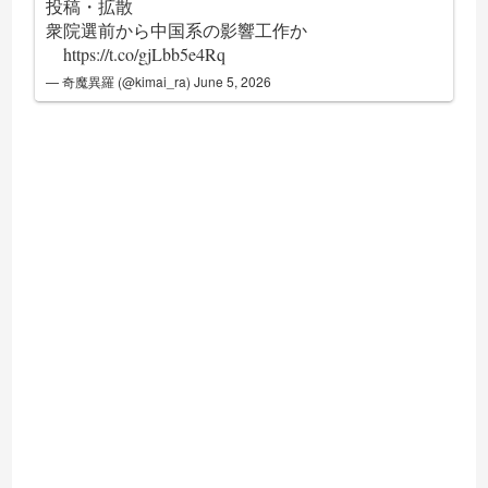
投稿・拡散
衆院選前から中国系の影響工作か
https://t.co/gjLbb5e4Rq
— 奇魔異羅 (@kimai_ra)
June 5, 2026