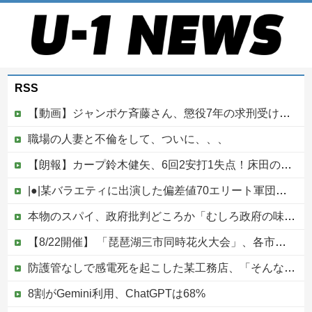
RSS
【動画】ジャンポケ斉藤さん、懲役7年の求刑受けたあとのTikTokライブ配信がヤバすぎると話題にwwwwwwwwwwwwwwwwwwww
職場の人妻と不倫をして、ついに、、、
【朗報】カープ鈴木健矢、6回2安打1失点！床田の代役先発で快投し鯉党に絶賛される！
|●|某バラエティに出演した偏差値70エリート軍団、「こんな好感度の低い組み合わせは中々ないよ」と視聴者を呆れさせてしまう
本物のスパイ、政府批判どころか「むしろ政府の味方」を演じて潜伏することが判明他
【8/22開催】 「琵琶湖三市同時花火大会」、各市公式「そんな花火大会は存在しない」→ 高価チケットを購入した人達がSNS阿鼻叫喚
防護管なしで感電死を起こした某工務店、「そんな危険な現場お断りしますわ!と断って正解やったわ」と業者が業界事情を告白
8割がGemini利用、ChatGPTは68%