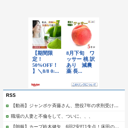
RSS
【動画】ジャンポケ斉藤さん、懲役7年の求刑受けたあとのTikTokライブ配信がヤバすぎると話題にwwwwwwwwwwwwwwwwwwww
職場の人妻と不倫をして、ついに、、、
【朗報】カープ鈴木健矢、6回2安打1失点！床田の代役先発で快投し鯉党に絶賛される！