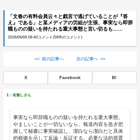
「文春の有料会員云々と戯言で逃げていることが『答
え』である」と某メディアの労組が主張、事実なら即辞
職ものの疑いを持たれる重大事態と言い切るも……
2026/06/06 08:40
コメント(59件のコメント)
<< 前の記事へ
次の記事へ >>
X
Facebook
B!
1：
名無しさん
事実なら即辞職ものの疑いを持たれる重大事態。
やましいことが一切ないなら、報道内容を急ぎ把
握して秘書に事実確認し、潔白なら潔白だと具体
的根拠を示して反論・反証する。必要な法的措置