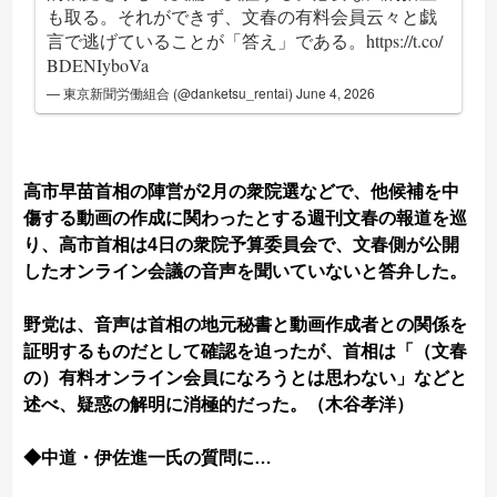
も取る。それができず、文春の有料会員云々と戯
言で逃げていることが「答え」である。
https://t.co/
BDENIyboVa
— 東京新聞労働組合 (@danketsu_rentai)
June 4, 2026
高市早苗首相の陣営が2月の衆院選などで、他候補を中
傷する動画の作成に関わったとする週刊文春の報道を巡
り、高市首相は4日の衆院予算委員会で、文春側が公開
したオンライン会議の音声を聞いていないと答弁した。
野党は、音声は首相の地元秘書と動画作成者との関係を
証明するものだとして確認を迫ったが、首相は「（文春
の）有料オンライン会員になろうとは思わない」などと
述べ、疑惑の解明に消極的だった。（木谷孝洋）
◆中道・伊佐進一氏の質問に…