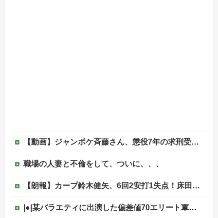
【動画】ジャンポケ斉藤さん、懲役7年の求刑受けたあとのTikTokライブ配信がヤバすぎると話題にwwwwwwwwwwwwwwwwwwww
職場の人妻と不倫をして、ついに、、、
【朗報】カープ鈴木健矢、6回2安打1失点！床田の代役先発で快投し鯉党に絶賛される！
|●|某バラエティに出演した偏差値70エリート軍団、「こんな好感度の低い組み合わせは中々ないよ」と視聴者を呆れさせてしまう