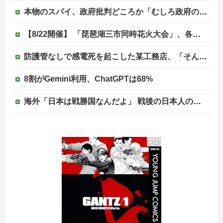
本物のスパイ、政府批判どころか「むしろ政府の味方」を演じて潜伏することが判明他
【8/22開催】 「琵琶湖三市同時花火大会」、各市公式「そんな花火大会は存在しない」→ 高価チケットを購入した人達がSNS阿鼻叫喚
防護管なしで感電死を起こした某工務店、「そんな危険な現場お断りしますわ!と断って正解やったわ」と業者が業界事情を告白
8割がGemini利用、ChatGPTは68%
海外「日本は戦勝国なんだよ」 戦後の日本人の特別な生き様に各国から称賛の声
【画像】カードゲーム屋さん、ジジババの溜まり場になって終わるwwwwwwwwwwww
1位
テスラ、26年中に日本の納車拠点を6割増 販売急増による混乱収拾へ
8割がGemini利用、ChatGPTは68%
世界でバズったスペイン国民の怒り