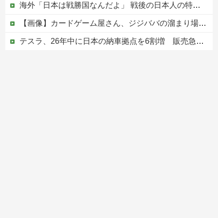
海外「日本は戦勝国なんだよ」 戦後の日本人の特別な生き様に各国から称賛の声
【画像】カードゲーム屋さん、ジジババの溜まり場になって終わるwwwwwwwwwwww
テスラ、26年中に日本の納車拠点を6割増 販売急増による混乱収拾へ
【写真付】中川翔子さんのハワイの結婚式、何故か旦那がいない
世界でバズったスペイン国民の怒り
Powered by livedoor 相互RSS