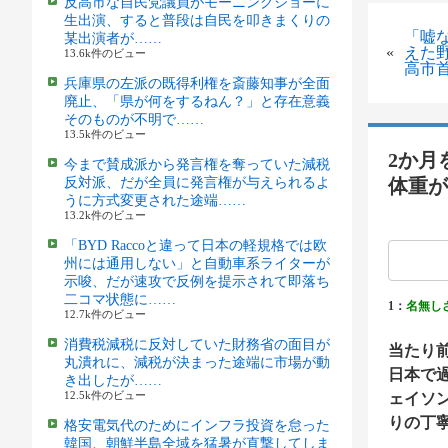
反高市な自民党議員がモーニングショーに
生出演、すると普段は自民を叩きまくりの
「嘘
某出演者が……
«
えた
13.6k件のビュー
高市
兵庫県の左派の既得利権を斎藤知事が全面
廃止、「県が何をするねん？」と存在意義
そのものが不明で……
13.5k件のビュー
2か月
今まで賛成派から発言権を奪っていた減税
反対派、だが全員に発言権が与えられるよ
体重が
うに方式変更された途端……
13.2k件のビュー
「BYD Raccoと違って日本の軽規格では欧
州には通用しない」と自動車系ライターが
示唆、だが速攻で反例を提示されて即落ち
二コマ状態に……
1：
名無し
12.7k件のビュー
消費税減税に反対していた財務省の面目が
当たり
丸潰れに、減税が決まった途端に市場が動
日本で過
き出したが……
12.5k件のビュー
ェイソ
りの丁
格安電気代のためにインフラ投資を怠った
韓国、朝鮮半島全域を猛暑が直撃してしま