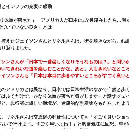
通とインフラの充実に感動
なり体重が落ちた」 アメリカ人が日本に2か月滞在したら…明
気づいていない良さ」とは
控えたジェイソンさんとリネルさんは、街を歩きながら、8回
振り返りました。
ソンさんが「日本で一番恋しくなりそうなものは？」と問い
歩いてきれいな道を楽しむことかな。あと、人もきれいなとこ
ェイソンさんも「日本は本当に歩きやすいところがすごく良い
のアメリカとは異なり、日本では日常生活のなかで自然と歩く
では歩くだけで、かなり体重が落ちた気がします」と話すジェ
実と、歩行者に優しい環境が、健康的な副産物をもたらしたよ
、リネルさんは交通網の利便性についても「すごく良いショッ
くらいで行けます。すごく早いよね！」と興奮気味に回想。車が