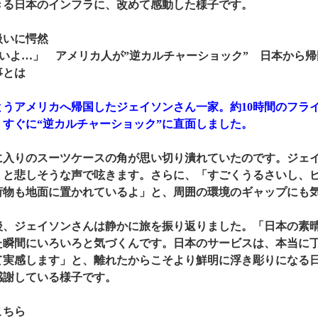
きる日本のインフラに、改めて感動した様子です。
扱いに愕然
どいよ…」 アメリカ人が”逆カルチャーショック” 日本から
事とは
うアメリカへ帰国したジェイソンさん一家。約10時間のフラ
、すぐに“逆カルチャーショック”に直面しました。
入りのスーツケースの角が思い切り潰れていたのです。ジェ
」と悲しそうな声で呟きます。さらに、「すごくうるさいし、
荷物も地面に置かれているよ」と、周囲の環境のギャップにも
、ジェイソンさんは静かに旅を振り返りました。「日本の素晴
た瞬間にいろいろと気づくんです。日本のサービスは、本当に
て実感します」と、離れたからこそより鮮明に浮き彫りになる
感謝している様子です。
こちら