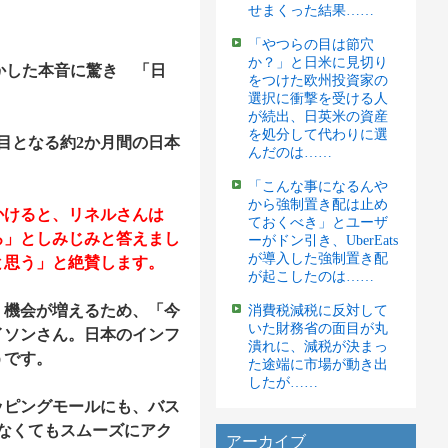
せまくった結果……
「やつらの目は節穴
か？」と日米に見切り
かした本音に驚き 「日
をつけた欧州投資家の
選択に衝撃を受ける人
が続出、日英米の資産
を処分して代わりに選
目となる約2か月間の日本
んだのは……
「こんな事になるんや
から強制置き配は止め
かけると、リネルさんは
ておくべき」とユーザ
ろ」としみじみと答えまし
ーがドン引き、UberEats
が導入した強制置き配
と思う」と絶賛します。
が起こしたのは……
機会が増えるため、「今
消費税減税に反対して
いた財務省の面目が丸
イソンさん。日本のインフ
潰れに、減税が決まっ
うです。
た途端に市場が動き出
したが……
ピングモールにも、バス
なくてもスムーズにアク
アーカイブ