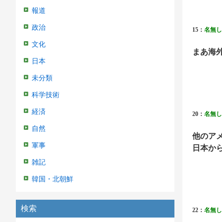
報道
政治
15：
名無し
文化
まあ海
日本
未分類
科学技術
経済
20：
名無し
自然
他のア
軍事
日本か
雑記
韓国・北朝鮮
検索
22：
名無し