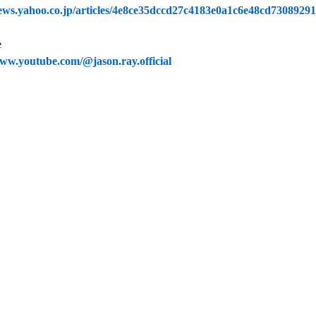
news.yahoo.co.jp/articles/4e8ce35dccd27c4183e0a1c6e48cd7308929
e
www.youtube.com/@jason.ray.official