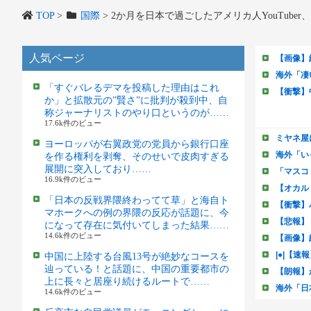
TOP
>
国際
>
2か月を日本で過ごしたアメリカ人YouTub
人気ページ
「すぐバレるデマを投稿した理由はこれ
か」と拡散元の”賢さ”に批判が殺到中、自
称ジャーナリストのやり口というのが……
17.6k件のビュー
ヨーロッパが右翼政党の党員から銀行口座
を作る権利を剥奪、そのせいで皮肉すぎる
展開に突入しており……
16.9k件のビュー
「日本の反戦界隈終わってて草」と海自ト
マホークへの例の界隈の反応が話題に、今
になって存在に気付いてしまった結果……
14.6k件のビュー
中国に上陸する台風13号が絶妙なコースを
辿っている！と話題に、中国の重要都市の
上に長々と居座り続けるルートで……
14.6k件のビュー