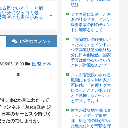
績は……
れる気でいる？」と旭
言い分にツッコミ殺
ミヤネ屋に出演した左
»
被害者にも責任がある
派の社会学者、イオン
爆発事故の例のテナン
トに理解を示して……
「安物買いの銭失いだ
17件のコメント
ったねぇ」とインドネ
シア高速鉄道の最終処
分に日本側騒然、国家
予算は使わないという
/06/05 18:09
国際
日本
と何が財源なんだ？
B!
クマが害獣扱いされる
風潮にドラマ脚本家が
不快感、「何度もクマ
に会ったことがあるけ
ど全然怖くなかった」
す。約2か月にわたって
と主張しており……
ンネル「Jason Ray ジ
熊本の被災地で暴れま
、日本のサービスや街づく
くったメディア取材
だったのでしょうか。
陣、堪忍袋の緒が切れ
た地元住民が苦情を寄