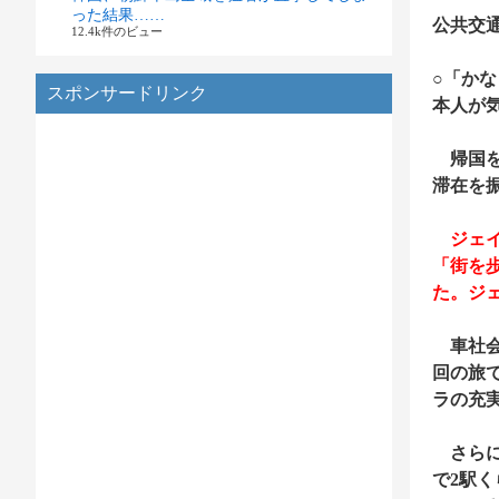
った結果……
公共交
12.4k件のビュー
○「か
スポンサードリンク
本人が
帰国を
滞在を
ジェイ
「街を
た。ジ
車社会
回の旅
ラの充
さらに
で2駅