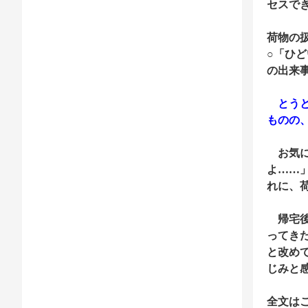
セスで
荷物の
○「ひ
の出来
とうと
ものの
お気に
よ……
れに、
帰宅後
ってき
と改め
じみと
全文は