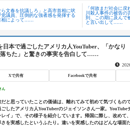
「何故まだ社会に戻
なら文春を抗議しろ」と高市首相に吠
川殺人事件の被告の
野党議員、圧倒的な強者感を発揮する
到、この期に及んで
首相によって……
と言い出して……
を日本で過ごしたアメリカ人YouTuber、「かなり
落ちた」と驚きの事実を告白して……
2026
Xで共有
Facebookで共有
さん
前だと思っていたことの価値は、離れてみて初めて気づくもので
ごしたアメリカ人YouTuberのジェイソンさん一家。YouTubeチャ
ンレイ」で、その様子を紹介しています。帰国に際し、改めて
寧さを実感したというふたり。違いを実感したのはどんな場面