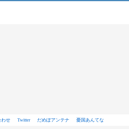
合わせ
Twitter
だめぽアンテナ
憂国あんてな