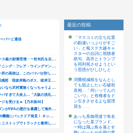
最近の投稿
「マスコミの立ち位置
の勘違いっぷりがすご
い」と報ステ大越キャ
スターの台詞に視聴者
絶句、高市とトランプ
を同列視させようとい
う思惑がひしひしと
消費税減税をなんとし
ても阻止したい石破前
首相、「何いってんの
こいつ」と有権者をド
ン引きさせるよな屁理
屈を……
あっち系御用達で有名
になった某ブランド、
一時は飛ぶ鳥を落とす
勢いだったが今期の業