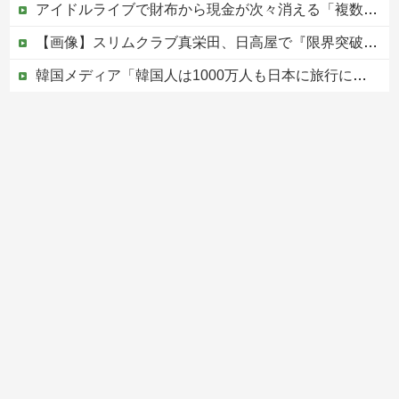
アイドルライブで財布から現金が次々消える「複数のお客様より被害報告」警察に相談へ
【画像】スリムクラブ真栄田、日高屋で『限界突破のドカ食い』を披露するｗｗｗｗｗｗ
韓国メディア「韓国人は1000万人も日本に旅行に行ってあげるのに、どうして日本人は韓国に来ないのか」自国に魅力がないのを棚に上げて日本を分析
【ニュース】 高市政権の消費税減税に反対している９人の自民党議員が全て判明！！！！ やっぱりコイツラかｗｗｗｗｗ
【悲しすぎる】埼玉県飯能市の件、やはり不法滞在ベトナム人でした
Powered by livedoor 相互RSS