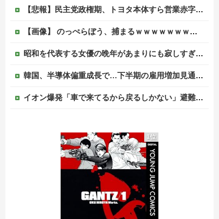
【悲報】民主党政権期、トヨタ本体すら営業赤字になる「超円高」…中小企業の景況も厳しい水準だった←これエグいよな他
【画像】 のっぺらぼう、捕まるｗｗｗｗｗｗｗｗｗｗ
昭和を代表する女優の晩年があまりにも寂しすぎる！と話題に、自身の子供を餓死する寸前までネグレクトした挙句……
韓国、半導体偏重成長で…下半期の雇用増加見通しは20万人→10万人に半減
イオン爆発「車で来てるから戻るしかない」避難後に館内へ…現場の実態が判明
【画像】スリムクラブ真栄田、日高屋で『限界突破のドカ食い』を披露するｗｗｗｗｗｗ
1位
韓国メディア「韓国人は1000万人も日本に旅行に行ってあげるのに、どうして日本人は韓国に来ないのか」自国に魅力がないのを棚に上げて日本を分析
【ニュース】 高市政権の消費税減税に反対している９人の自民党議員が全て判明！！！！ やっぱりコイツラかｗｗｗｗｗ
【悲しすぎる】埼玉県飯能市の件、やはり不法滞在ベトナム人でした