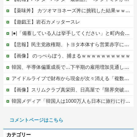
【薬味丼】 カツオマヨネーズ丼に挑戦した結果ｗｗｗ（画像あり）
【遊戯王】岩石カメッタースレ
|●|「備蓄している人は挙手してください」と町内会のミーティング、何の気なしに手を挙げてしまった結果……
【悲報】民主党政権期、トヨタ本体すら営業赤字になる「超円高」…中小企業の景況も厳しい水準だった←これエグいよな他
【画像】 のっぺらぼう、捕まるｗｗｗｗｗｗｗｗｗｗ
韓国、半導体偏重成長で…下半期の雇用増加見通しは20万人→10万人に半減
アイドルライブで財布から現金が次々消える「複数のお客様より被害報告」警察に相談へ
【画像】スリムクラブ真栄田、日高屋で『限界突破のドカ食い』を披露するｗｗｗｗｗｗ
韓国メディア「韓国人は1000万人も日本に旅行に行ってあげるのに、どうして日本人は韓国に来ないのか」自国に魅力がないのを棚に上げて日本を分析
【ニュース】 高市政権の消費税減税に反対している９人の自民党議員が全て判明！！！！ やっぱりコイツラかｗｗｗｗｗ
コメントページはこちら
【悲しすぎる】埼玉県飯能市の件、やはり不法滞在ベトナム人でした
カテゴリー