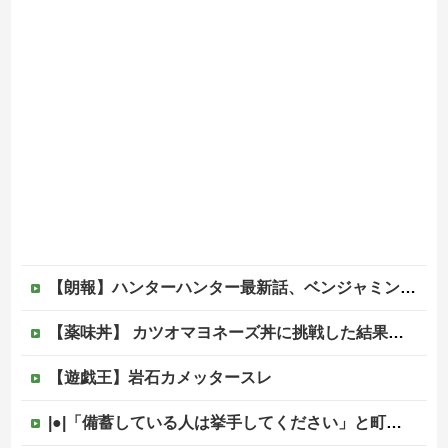
【朗報】ハンターハンター最新話、ベンジャミンが覚醒して主人公になるwwwwwwwwwww
【薬味丼】 カツオマヨネーズ丼に挑戦した結果ｗｗｗ（画像あり）
【遊戯王】岩石カメッタースレ
|●|「備蓄している人は挙手してください」と町内会のミーティング、何の気なしに手を挙げてしまった結果……