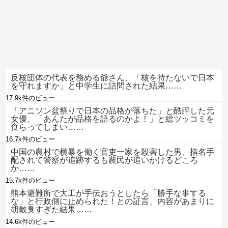
反核団体の代表を務める爺さん、「核を持たないで日本
を守れますか」と中学生に詰問された結果……
17.9k件のビュー
「アニソン盆祭りで日本の品格が落ちた」と酷評した元
女優、「あんたが品格を語るのかよ！」と総ツッコミを
食らってしまい……
16.7k件のビュー
中国の農村で横暴を働く官吏一家を殺害した男、指名手
配されて警察が追跡するも農民が追いかけるどころ
か……
15.7k件のビュー
熊本避難所で大工が手伝おうとしたら「勝手な事する
な」と行政側に止められた！との証言、内容があまりに
胡散臭すぎた結果……
14.6k件のビュー