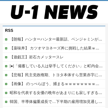
RSS
【朗報】ハンターハンター最新話、ベンジャミンが覚醒して主人公になるwwwwwwwwwww
【薬味丼】 カツオマヨネーズ丼に挑戦した結果ｗｗｗ（画像あり）
【遊戯王】岩石カメッタースレ
|●|「備蓄している人は挙手してください」と町内会のミーティング、何の気なしに手を挙げてしまった結果……
【悲報】民主党政権期、トヨタ本体すら営業赤字になる「超円高」…中小企業の景況も厳しい水準だった←これエグいよな他
【画像】 のっぺらぼう、捕まるｗｗｗｗｗｗｗｗｗｗ
昭和を代表する女優の晩年があまりにも寂しすぎる！と話題に、自身の子供を餓死する寸前までネグレクトした挙句……
韓国、半導体偏重成長で…下半期の雇用増加見通しは20万人→10万人に半減