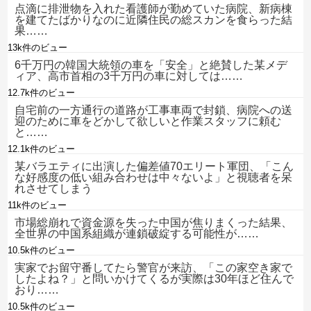
点滴に排泄物を入れた看護師が勤めていた病院、新病棟
を建てたばかりなのに近隣住民の総スカンを食らった結
果……
13k件のビュー
6千万円の韓国大統領の車を「安全」と絶賛した某メデ
ィア、高市首相の3千万円の車に対しては……
12.7k件のビュー
自宅前の一方通行の道路が工事車両で封鎖、病院への送
迎のために車をどかして欲しいと作業スタッフに頼む
と……
12.1k件のビュー
某バラエティに出演した偏差値70エリート軍団、「こん
な好感度の低い組み合わせは中々ないよ」と視聴者を呆
れさせてしまう
11k件のビュー
市場総崩れで資金源を失った中国が焦りまくった結果、
全世界の中国系組織が連鎖破綻する可能性が……
10.5k件のビュー
実家でお留守番してたら警官が来訪、「この家空き家で
したよね？」と問いかけてくるが実際は30年ほど住んで
おり……
10.5k件のビュー