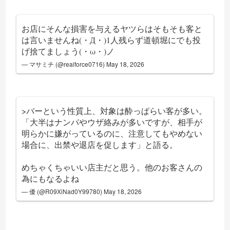
お店にそんな損害を与えるヤツらはそもそも客と
は言いませんね(・Д・)1人残らず道頓堀にでも投
げ捨てましょう(・ω・)ノ
— マサミチ (@realforce0716)
May 18, 2026
>バーという性質上、対象は酔っぱらい客が多い。
「大半はナンパやウザ絡みが多いですが、相手が
明らかに嫌がっているのに、注意してもやめない
場合に、出禁や退店を促します」と語る。
めちゃくちゃいい店主だと思う。他のお客さんの
為にもなるよね
— 優 (@R09XiNad0Y99780)
May 18, 2026