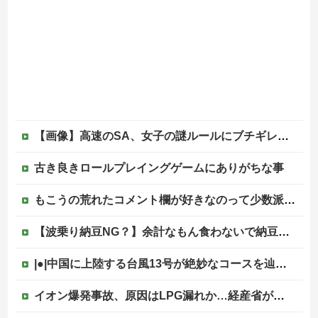
【画像】高速のSA、女子の謎ルールにブチギレ炎上ｗｗｗｗｗｗｗｗｗｗｗｗｗ
古き良きロールプレイングゲームにありがちな事
もこうの荒れたコメント欄が好きなのって少数派なのか？
【波乗り納豆NG？】余計なもん食わないで納豆食っときゃ間違いないことが判明した他
|●|中国に上陸する台風13号が絶妙なコースを辿っている！と話題に、中国の重要都市の上に長々と居座り続けるルートで……
イオン爆発事故、原因はLPG漏れか…経産省が全国一斉点検