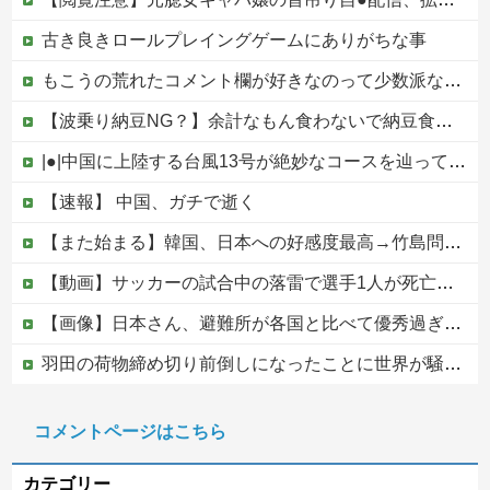
古き良きロールプレイングゲームにありがちな事
もこうの荒れたコメント欄が好きなのって少数派なのか？
【波乗り納豆NG？】余計なもん食わないで納豆食っときゃ間違いないことが判明した他
|●|中国に上陸する台風13号が絶妙なコースを辿っている！と話題に、中国の重要都市の上に長々と居座り続けるルートで……
【速報】 中国、ガチで逝く
【また始まる】韓国、日本への好感度最高→竹島問題で即リセットｗｗｗ
【動画】サッカーの試合中の落雷で選手1人が死亡、12人が負傷した事故。
【画像】日本さん、避難所が各国と比べて優秀過ぎると話題に
羽田の荷物締め切り前倒しになったことに世界が騒然！←「日本のサービス劣化の兆候！」（海外の反応）
【速報】日本共産党、沖縄県知事選で公職選挙法違反！！！ 110番通報されても辞全くめない件
コメントページはこちら
【移民政策反対】イオンの売り場で唐揚げを食う中国人の子供
カテゴリー