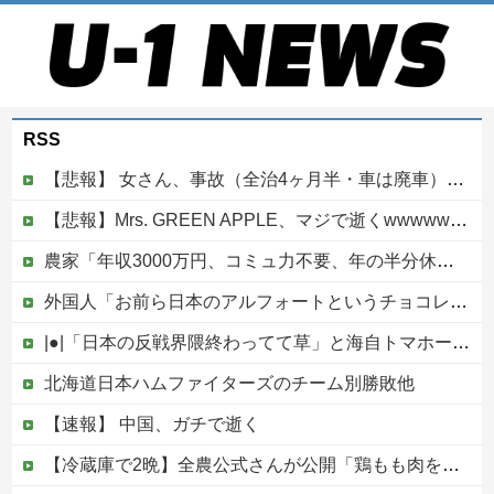
RSS
【悲報】 女さん、事故（全治4ヶ月半・車は廃車）でぶつけられた相手と付き合ってしまうｗｗｗｗｗｗｗｗ
【悲報】Mrs. GREEN APPLE、マジで逝くwwwwww
農家「年収3000万円、コミュ力不要、年の半分休み、午前で終わる仕事」←コイツ
外国人「お前ら日本のアルフォートというチョコレート知ってる？」
|●|「日本の反戦界隈終わってて草」と海自トマホークへの例の界隈の反応が話題に、今になって存在に気付いてしまった結果……
北海道日本ハムファイターズのチーム別勝敗他
【速報】 中国、ガチで逝く
【冷蔵庫で2晩】全農公式さんが公開「鶏もも肉を最高おいしく食べる方法」が大反響！