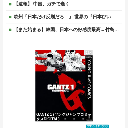
【速報】 中国、ガチで逝く
欧州「日本だけ反則だろ…」 世界の『日本びいき』にヨーロッパ全土から不満の声
【また始まる】韓国、日本への好感度最高→竹島問題で即リセットｗｗｗ
【画像】日本さん、避難所が各国と比べて優秀過ぎると話題に
1位
羽田の荷物締め切り前倒しになったことに世界が騒然！←「日本のサービス劣化の兆候！」（海外の反応）
【速報】日本共産党、沖縄県知事選で公職選挙法違反！！！ 110番通報されても辞全くめない件
【移民政策反対】イオンの売り場で唐揚げを食う中国人の子供
GANTZ 1 (ヤングジャンプコミッ
クスDIGITAL)