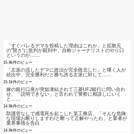
「すぐバレるデマを投稿した理由はこれか」と拡散元
の”賢さ”に批判が殺到中、自称ジャーナリストのやり口
というのが……
15.9k件のビュー
「左派の流したデマに政治が完全敗北した」と嘆く人が
続出中、完全勝利だと勝ち誇る左派に対して……
15.1k件のビュー
嫁の銀行口座が突如凍結されて三菱UFJ銀行に問い合わ
せ、「説明できない」と言われて警察に相談しにいく
と……
14.9k件のビュー
防護管なしで感電死を起こした某工務店、「そんな危険
な現場お断りしますわ!と断って正解やったわ」と業者が
業界事情を告白
14.9k件のビュー