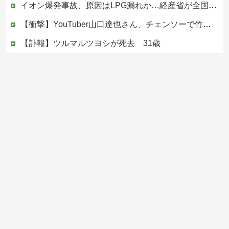
イオン爆発事故、原因はLPG漏れか…経産省が全国一斉点検
【衝撃】YouTuber山口達也さん、チェンソーで竹を切るだけで600万再生を突破してしまう←正直、こう言うのでいいんだよなw w w w w w w w
【訃報】ツルマルツヨシが死去 31歳
【速報】病院の屋上で「死神に扮して」患者をじっと見つめていた男性を逮捕
【移民政策反対】イオンの売り場で唐揚げを食う中国人の子供
Powered by livedoor 相互RSS