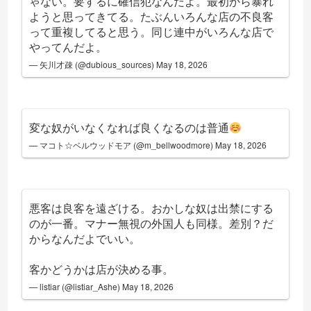
ゃない。要するに確信犯なんだよ。最初から暴れ
ようと思ってきてる。たぶんいろんな店の不良客
って重複してると思う。同じ連中がいろんな店で
やってんだよ。
— 矢川才疎 (@dubious_sources)
May 18, 2026
変な奴がいなくなれば良くなるのは普通
— マコト☆ベルウッドモア (@m_bellwoodmore)
May 18, 2026
悪客は良客を遠ざける。おかしな奴は出禁にする
のが一番。マナー無視の外国人も同様。差別？だ
からなんだよでいい。
客かどうかは店が決める事。
— listiar (@listiar_Ashe)
May 18, 2026