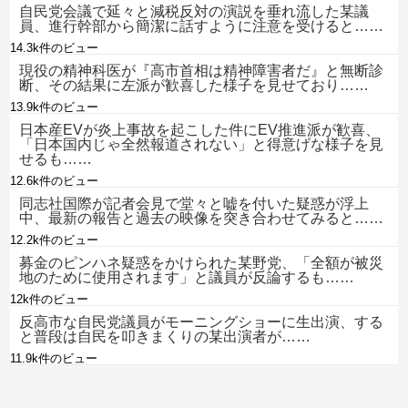
自民党会議で延々と減税反対の演説を垂れ流した某議
員、進行幹部から簡潔に話すように注意を受けると……
14.3k件のビュー
現役の精神科医が『高市首相は精神障害者だ』と無断診
断、その結果に左派が歓喜した様子を見せており……
13.9k件のビュー
日本産EVが炎上事故を起こした件にEV推進派が歓喜、
「日本国内じゃ全然報道されない」と得意げな様子を見
せるも……
12.6k件のビュー
同志社国際が記者会見で堂々と嘘を付いた疑惑が浮上
中、最新の報告と過去の映像を突き合わせてみると……
12.2k件のビュー
募金のピンハネ疑惑をかけられた某野党、「全額が被災
地のために使用されます」と議員が反論するも……
12k件のビュー
反高市な自民党議員がモーニングショーに生出演、する
と普段は自民を叩きまくりの某出演者が……
11.9k件のビュー