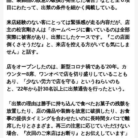
品、装飾品の故意の破損が発生した場合」などと全６項
目にわたって、出禁の条件を細かく掲載している。
来店経験のない客にとっては緊張感が走る内容だが、店
主の松宮剛さんは「ホームページに書いているのは全部
実際に被害があり、出禁にしたケースです。『この店面
倒くさそうだな』と、来店を控える方がいても気にしま
せん」と話す。
店をオープンしたのは、新型コロナ禍である’20年。カ
ウンター8席、ワンオペで店を切り盛りしていることも
あり、「少ない労力で店を守る」というねらいのも
と、’22年から計30名以上に出禁通告を行ったという。
「出禁の理由は勝手に持ち込んで食べたお菓子の残骸を
放置したり、店の備品や装飾を故意に破損したり、お食
事の提供タイミングを合わせたいのに長時間タバコで離
席したりとさまざま。再三の注意に応じていただけない
場合、『次回のご来店はお断り』とお伝えしています」