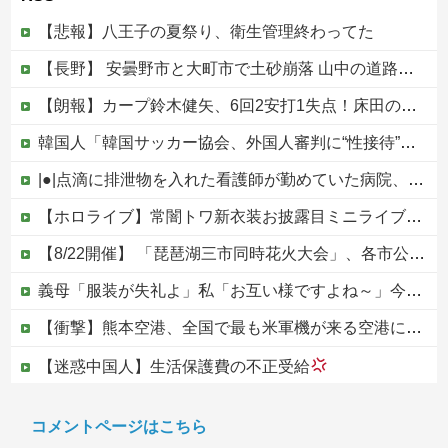
【悲報】八王子の夏祭り、衛生管理終わってた
【長野】 安曇野市と大町市で土砂崩落 山中の道路が寸断 宿泊客や登山客など計400人近くが孤立か 土石流で橋が流されたとの情報も
【朗報】カープ鈴木健矢、6回2安打1失点！床田の代役先発で快投し鯉党に絶賛される！
韓国人「韓国サッカー協会、外国人審判に“性接待”報道・・・」→「2002年の審判買収が事実だったのか？」「日本人が言ってたこと正しかったね・・・...
|●|点滴に排泄物を入れた看護師が勤めていた病院、新病棟を建てたばかりなのに近隣住民の総スカンを食らった結果……
【ホロライブ】常闇トワ新衣装お披露目ミニライブ！お笑い芸人みたいなリアクションをするトワ様他
【8/22開催】 「琵琶湖三市同時花火大会」、各市公式「そんな花火大会は存在しない」→ 高価チケットを購入した人達がSNS阿鼻叫喚
義母「服装が失礼よ」私「お互い様ですよね～」今までイビられ続けてきた私が義姉の披露宴で大暴れｗｗ義親族に「ひっぱたきますよ」と釘を刺したったｗｗｗ
【衝撃】熊本空港、全国で最も米軍機が来る空港になっていた
【迷惑中国人】生活保護費の不正受給
【画像】サンモニの女子アナさん、日曜の朝から素材を提供してしまう
コメントページはこちら
【動画】ホリエモン、移民受け入れ反対派の若者にブチギレ→スタジオ誰も反論できず沈黙w