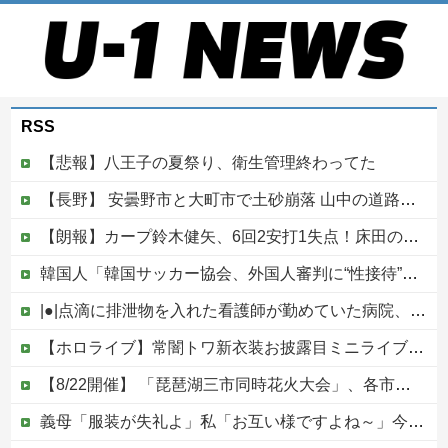
RSS
【悲報】八王子の夏祭り、衛生管理終わってた
【長野】 安曇野市と大町市で土砂崩落 山中の道路が寸断 宿泊客や登山客など計400人近くが孤立か 土石流で橋が流されたとの情報も
【朗報】カープ鈴木健矢、6回2安打1失点！床田の代役先発で快投し鯉党に絶賛される！
韓国人「韓国サッカー協会、外国人審判に“性接待”報道・・・」→「2002年の審判買収が事実だったのか？」「日本人が言ってたこと正しかったね・・・...
|●|点滴に排泄物を入れた看護師が勤めていた病院、新病棟を建てたばかりなのに近隣住民の総スカンを食らった結果……
【ホロライブ】常闇トワ新衣装お披露目ミニライブ！お笑い芸人みたいなリアクションをするトワ様他
【8/22開催】 「琵琶湖三市同時花火大会」、各市公式「そんな花火大会は存在しない」→ 高価チケットを購入した人達がSNS阿鼻叫喚
義母「服装が失礼よ」私「お互い様ですよね～」今までイビられ続けてきた私が義姉の披露宴で大暴れｗｗ義親族に「ひっぱたきますよ」と釘を刺したったｗｗｗ