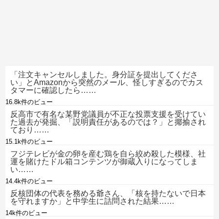
「注文キャンセルしました。身分証を提出してくださ
い」とAmazonから突然のメール、怪しすぎるのでカス
タマーに確認したら……
16.8k件のビュー
反高市で有名な某野党議員が不正な投票支援を受けてい
た過去が発掘、「説明責任があるのでは？」と揶揄され
ており……
15.1k件のビュー
フジテレビが金の卵を産む鶏を自ら絞め殺した模様、社
運を賭けたドル箱コンテンツが御蔵入りになってしま
い……
14.4k件のビュー
反核団体の代表を務める爺さん、「核を持たないで日本
を守れますか」と中学生に詰問された結果……
14k件のビュー