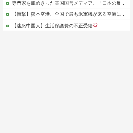
専門家を舐めきった某国国営メディア、「日本の反撃能力が地域を不安定化させている」というストーリーで番組制作を進めようとするも……
【衝撃】熊本空港、全国で最も米軍機が来る空港になっていた
【迷惑中国人】生活保護費の不正受給
【画像】サンモニの女子アナさん、日曜の朝から素材を提供してしまう
【動画】ホリエモン、移民受け入れ反対派の若者にブチギレ→スタジオ誰も反論できず沈黙w
Powered by livedoor 相互RSS