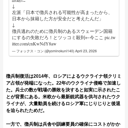
↓
左派「日本で徴兵される可能性が高まったから、
日本から抹籍した方が安全だと考えたんだ」
↓
徴兵逃れのために徴兵制のあるスウェーデン国籍
にするの失敗だろ！とツッコミ殺到←今ここ
pic.tw
itter.com/cnKwNdY8aw
— フォックス・コン (@yominokuni140)
April 23, 2026
徴兵制復活は2014年、ロシアによるウクライナ領クリミ
ア占領が発端になった。22年のウクライナ侵略で加速し
た。兵士の数が戦場の勝敗を決すると如実に示されたこ
とが背景にある。米欧から最新鋭武器を供与されたウク
ライナが、大量動員を続けるロシア軍にじりじりと後退
を迫られたためだ。
一方で、徴兵制は兵舎や訓練要員の確保にコストがかか