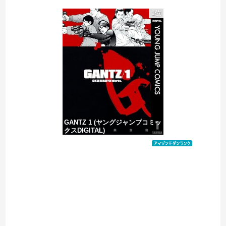
1位
【迷惑中国人】生活保護費の不正受給
【画像】サンモニの女子アナさん、日曜の朝から素材を提供してしまう
【動画】ホリエモン、移民受け入れ反対派の若者にブチギレ→スタジオ誰も反論できず沈黙w
GANTZ 1 (ヤングジャンプコミッ
クスDIGITAL)
価格：¥100
Powered by livedoor 相互RSS