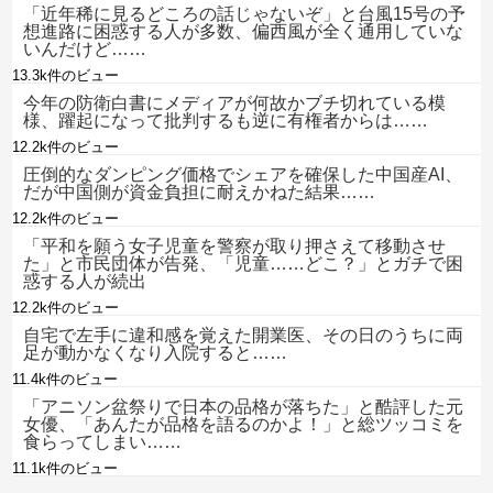
「近年稀に見るどころの話じゃないぞ」と台風15号の予
想進路に困惑する人が多数、偏西風が全く通用していな
いんだけど……
13.3k件のビュー
今年の防衛白書にメディアが何故かブチ切れている模
様、躍起になって批判するも逆に有権者からは……
12.2k件のビュー
圧倒的なダンピング価格でシェアを確保した中国産AI、
だが中国側が資金負担に耐えかねた結果……
12.2k件のビュー
「平和を願う女子児童を警察が取り押さえて移動させ
た」と市民団体が告発、「児童……どこ？」とガチで困
惑する人が続出
12.2k件のビュー
自宅で左手に違和感を覚えた開業医、その日のうちに両
足が動かなくなり入院すると……
11.4k件のビュー
「アニソン盆祭りで日本の品格が落ちた」と酷評した元
女優、「あんたが品格を語るのかよ！」と総ツッコミを
食らってしまい……
11.1k件のビュー