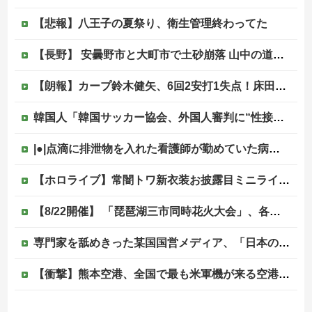
【悲報】八王子の夏祭り、衛生管理終わってた
【長野】 安曇野市と大町市で土砂崩落 山中の道路が寸断 宿泊客や登山客など計400人近くが孤立か 土石流で橋が流されたとの情報も
【朗報】カープ鈴木健矢、6回2安打1失点！床田の代役先発で快投し鯉党に絶賛される！
韓国人「韓国サッカー協会、外国人審判に“性接待”報道・・・」→「2002年の審判買収が事実だったのか？」「日本人が言ってたこと正しかったね・・・...
|●|点滴に排泄物を入れた看護師が勤めていた病院、新病棟を建てたばかりなのに近隣住民の総スカンを食らった結果……
【ホロライブ】常闇トワ新衣装お披露目ミニライブ！お笑い芸人みたいなリアクションをするトワ様他
【8/22開催】 「琵琶湖三市同時花火大会」、各市公式「そんな花火大会は存在しない」→ 高価チケットを購入した人達がSNS阿鼻叫喚
専門家を舐めきった某国国営メディア、「日本の反撃能力が地域を不安定化させている」というストーリーで番組制作を進めようとするも……
【衝撃】熊本空港、全国で最も米軍機が来る空港になっていた
【えぇ…】シャインマスカット約200房を盗んだ男の自宅を調べた結果ｗｗｗｗｗｗｗｗ