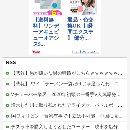
RSS
【悲報】男が嫌いな男の特徴がこちらｗｗｗｗｗｗｗｗｗｗ
【悲報】 ワイ「ラーメン一袋だけじゃ足らんわ！二袋作ったろ！」→結果ｗｗｗ
Vチューバー業界、2020年初頭の一番手V人気爆発から何も変わらない……
増水した川に取り残されたアライグマ、パドルボードで救助されて人の脚の下に潜り込む【海外の反応】
|●|フィリピン「台湾有事で中立は不可能」中国に覚悟表明
テスラ車を購入しようとしたユーザー、現車を処分して代金を支払い、平日の納車日に予定を合わせた結果……