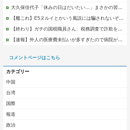
大久保佳代子「休みの日はだいたい…」まさかの習慣を暴露ｗｗｗ
【艦これ】E5ヌルイとかいう風説には騙されないぞ スキャンプくらいヌルイのなら考える
【終わり】ガチの国税職員さん、税務調査で詐欺を行い〇億だまし取る他
【速報】外人の医療費未払いが多すぎたので病院が外人の治療を断るようになってしまう
韓国KOSPIで徹底的に儲けたい某海外資本、韓国人投資家に楽観的すぎる未来予測を提示して……
コメントページはこちら
【移民政策反対】イオンの売り場で唐揚げを食う中国人の子供
カテゴリー
中国
台湾
国際
報道
Powered by livedoor 相互RSS
政治