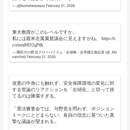
— (@komukaepapa)
February 21, 2026
東大教授がこのレベルですか。
私には親米左翼翼賛議会に見えますがね。
https://t.
co/umlHD2qPtK
— 隅田川の麿 反グローバリズム・反侵略・反帝國主義右派 (@_Mo
narchist)
February 21, 2026
改憲の中身にも触れず、安全保障環境の変化に対
する世論のリアクションを「右傾化」と切って捨
てるのは陳腐すぎる。
「憲法審査会では、与野党を問わず、ポジション
トークにとどまらない、各自の信念に基づいた真
摯な議論が望まれる」