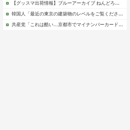
【グッスマ出荷情報】ブルーアーカイブ ねんどろいど「百合園セイア」「竜華キサキ」「早瀬ユウカ(再販)」ほか【発売日決定】
韓国人「最近の東京の建築物のレベルをご覧ください・・・」
共産党「これは酷い…京都市でマイナンバーカードを持たない29万人がポイント給付事業から排除された」
中居正広（無職）、熊本に多額の寄付していた。知人「誰にも知られなくてもいい、と公表してない」
【移民政策反対】イオンの売り場で唐揚げを食う中国人の子供
Powered by livedoor 相互RSS