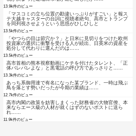
13.9k件のビュー
「マスコミの立ち位置の勘違いっぷりがすごい」と報ス
テ大越キャスターの台詞に視聴者絶句、高市とトランプ
を同列視させようという思惑がひしひしと
13.5k件のビュー
「やつらの目は節穴か？」と日米に見切りをつけた欧州
投資家の選択に衝撃を受ける人が続出、日英米の資産を
処分して代わりに選んだのは……
13.5k件のビュー
高市首相の熊本視察動画にケチを付けたタレント、「正
体バレバレよな」と黒電話の呼び方であっさりと……
13.3k件のビュー
あっち系御用達で有名になった某ブランド、一時は飛ぶ
鳥を落とす勢いだったが今期の業績は……
12.7k件のビュー
高市内閣の政策を妨害しまくった財務省の大物官僚、本
来ならエース級の人材が就くはずのないポストに送ら
れ……
11.9k件のビュー