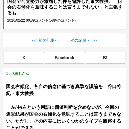
国会で与党勢力が激増した件を論評した東大教授、「国
会の右傾化を意味することは言うまでもない」と主張す
るも……
2026/02/22 00:39
コメント(58件のコメント)
<< 前の記事へ
次の記事へ >>
X
Facebook
B!
1：
名無しさん
国会右傾化、各自の信念に基づき真摯な議論を 谷口将
紀・東大教授
左/中/右という用語に価値判断を含めないが、今回の
選挙結果が国会の右傾化を意味することは言うまでもな
い。ただし、その内実にはいくつかのタイプを観察する
ことができる。