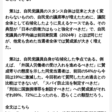
第1は、自民党議員のスタンス自体は従来と大きく変
わらないものの、自民党の議席率が増えたために、議院
全体として右傾化したように見えるケースである。その
典型が「日本の防衛力はもっと強化すべきだ」で、自民
党議員の平均値は前回衆院選（2024年）とほぼ同じだ
が、他党も含めた当選者全体では賛成派が大きく増え
た。
第2は、自民党議員自身が右傾化した争点である。例
えば、「外国人労働者の受け入れを進めるべきだ」に賛
成寄りの態度を示した同党当選者は、前回の54%から今
回は19%に激減した。今回初めて質問したため過去との
比較はできないが、「スパイ防止法を制定すべきだ」
「刑法に国旗損壊罪を創設すべきだ」への賛成派がそれ
ぞれ89%、72%に上ったのも、恐らくこの類型だろう。
全文はこちら