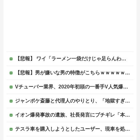
【悲報】 ワイ「ラーメン一袋だけじゃ足らんわ！二袋作ったろ！」→結果ｗｗｗ
【悲報】男が嫌いな男の特徴がこちらｗｗｗｗｗｗｗｗｗｗ
Vチューバー業界、2020年初頭の一番手V人気爆発から何も変わらない……
ジャンポケ斎藤と代理人のやりとり、「地獄すぎて完全にコントになってる……」と衝撃を受ける人が続出中他
イオン爆発事故の遺族、社長発言にブチギレ「本当のことを話して」
テスラ車を購入しようとしたユーザー、現車を処分して代金を支払い、平日の納車日に予定を合わせた結果……