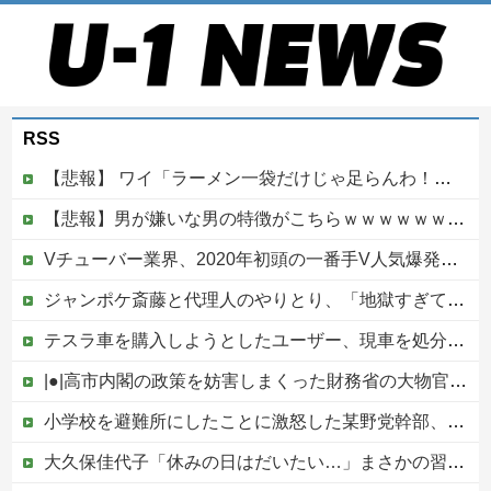
RSS
【悲報】 ワイ「ラーメン一袋だけじゃ足らんわ！二袋作ったろ！」→結果ｗｗｗ
【悲報】男が嫌いな男の特徴がこちらｗｗｗｗｗｗｗｗｗｗ
Vチューバー業界、2020年初頭の一番手V人気爆発から何も変わらない……
ジャンポケ斎藤と代理人のやりとり、「地獄すぎて完全にコントになってる……」と衝撃を受ける人が続出中他
テスラ車を購入しようとしたユーザー、現車を処分して代金を支払い、平日の納車日に予定を合わせた結果……
|●|高市内閣の政策を妨害しまくった財務省の大物官僚、本来ならエース級の人材が就くはずのないポストに送られ……
小学校を避難所にしたことに激怒した某野党幹部、僅か3文字で論破される偉業を達成してしまい……
大久保佳代子「休みの日はだいたい…」まさかの習慣を暴露ｗｗｗ