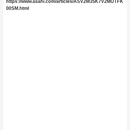
https://www.asahi.com/articles/ASV2M35K7V2MUTFK
00SM.html