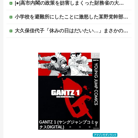
|●|高市内閣の政策を妨害しまくった財務省の大物官僚、本来ならエース級の人材が就くはずのないポストに送られ……
小学校を避難所にしたことに激怒した某野党幹部、僅か3文字で論破される偉業を達成してしまい……
大久保佳代子「休みの日はだいたい…」まさかの習慣を暴露ｗｗｗ
韓国人「最近の東京の建築物のレベルをご覧ください・・・」
1位
共産党「これは酷い…京都市でマイナンバーカードを持たない29万人がポイント給付事業から排除された」
中居正広（無職）、熊本に多額の寄付していた。知人「誰にも知られなくてもいい、と公表してない」
【移民政策反対】イオンの売り場で唐揚げを食う中国人の子供
GANTZ 1 (ヤングジャンプコミッ
クスDIGITAL)
価格：¥100