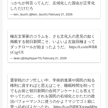
っかちが何言ってんだ、左傾化した国会が正常化
しただけだろ
— ken_tsuchi (@ken_tsuchi)
February 21, 2026
極左文筆家のコラムを、さも文化人の意見の如く
掲載する朝日新聞こそ、いよいよ左旋回極まって
ダッチロールが始まったようだ。
https://t.co/mWBR
yCqgUE
— Iwak (@daytripper70)
February 21, 2026
選挙戦のクソ忙しい中、学術的進展や国民の知る
権利に資すればと思えばこそ、睡眠時間を削って
でもお前と朝日新聞の合同アンケートにも答えて
やってたのに、それを国民の右傾化とかただの政
治パフォーマンスに使うのかよ？マジでゴミ箱に
突っ込めばよかったわ。
https://t.co/NBWXwmaM0w