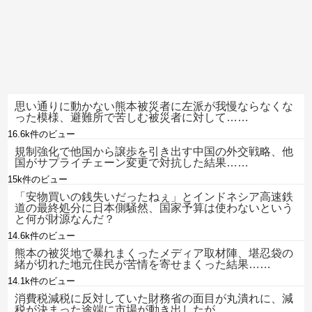
思い通りに動かない熊本被災者に左派が我慢ならなくな
った模様、避難所で苦しむ被災者に対して……
16.6k件のビュー
規制強化で他国から譲歩を引き出す中国の外交戦略、他
国がサプライチェーン変更で対抗した結果……
15k件のビュー
「安物買いの銭失いだったねぇ」とインドネシア高速鉄
道の最終処分に日本側騒然、国家予算は使わないという
と何が財源なんだ？
14.6k件のビュー
熊本の被災地で暴れまくったメディア取材陣、堪忍袋の
緒が切れた地元住民が苦情を寄せまくった結果……
14.1k件のビュー
消費税減税に反対していた財務省の面目が丸潰れに、減
税が決まった途端に市場が動き出したが……