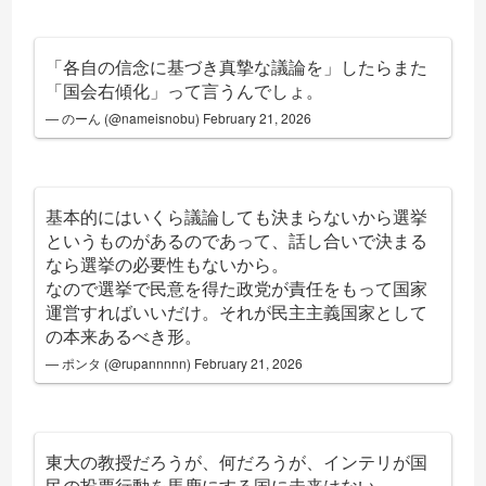
「各自の信念に基づき真摯な議論を」したらまた
「国会右傾化」って言うんでしょ。
— のーん (@nameisnobu)
February 21, 2026
基本的にはいくら議論しても決まらないから選挙
というものがあるのであって、話し合いで決まる
なら選挙の必要性もないから。
なので選挙で民意を得た政党が責任をもって国家
運営すればいいだけ。それが民主主義国家として
の本来あるべき形。
— ポンタ (@rupannnnn)
February 21, 2026
東大の教授だろうが、何だろうが、インテリが国
民の投票行動を馬鹿にする国に未来はない。