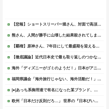
【悲報】ショートスリーパー堀さん、対面で高須幹弥にブチギレるｗｗｗｗ
熊さん、人間が勝手に山壊した結果殺されてしまう…これ半分虐殺だろ
【覇権】原神さん、7年目にして最盛期を迎えるｗｗｗｗｗｗｗｗｗｗ
【徹底議論】近代日本史で最も取り返しのつかなかった失敗って何？他
海外「ディズニーがゴミのようだ！」日本がアニメ化した米人気SF作品に絶賛の声が殺到中
福岡県議会「海外旅行じゃない、海外活動だ！」→視察費2.65億円公開で再炎上ｗｗｗ
|●|あっち系御用達で有名になった某ブランド、一時は飛ぶ鳥を落とす勢いだったが今期の業績は……
欧州「日本だけ反則だろ…」 世界の『日本びいき』にヨーロッパ全土から不満の声