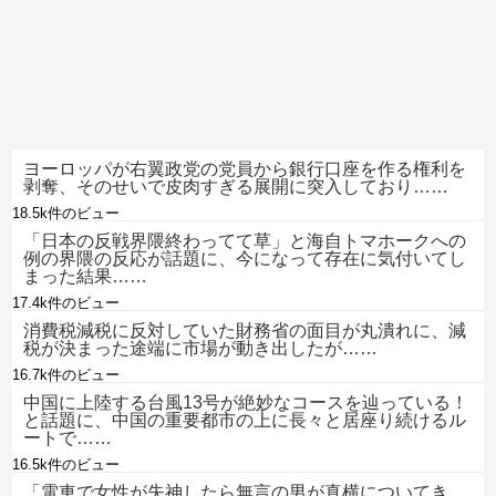
ヨーロッパが右翼政党の党員から銀行口座を作る権利を
剥奪、そのせいで皮肉すぎる展開に突入しており……
18.5k件のビュー
「日本の反戦界隈終わってて草」と海自トマホークへの
例の界隈の反応が話題に、今になって存在に気付いてし
まった結果……
17.4k件のビュー
消費税減税に反対していた財務省の面目が丸潰れに、減
税が決まった途端に市場が動き出したが……
16.7k件のビュー
中国に上陸する台風13号が絶妙なコースを辿っている！
と話題に、中国の重要都市の上に長々と居座り続けるル
ートで……
16.5k件のビュー
「電車で女性が失神したら無言の男が真横についてき