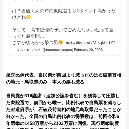
は？石破くんの時の衆院選より2ポイント高かった
けどね
そして、高市総理のせいでごめんなさいねって言
ってた感全開…
さすが後ろから撃つ男
pic.twitter.com/Mfsqk0aJP7
— ヌムルレツペオ (@numururetsupeo)
February 20, 2026
衆院比例代表、自民票が前回より減ったのは石破前首相
の地元・鳥取県のみ 本人の票も減る
自民党が316議席（追加公認を含む）を獲得して圧勝し
た衆院選で、前回から唯一、比例代表で自民票を減らし
た都道府県が、石破茂前首相の地元鳥取県だったことが
分かった。全国の自民比例代表の得票数は、前回令和6
年選挙の1458万票から2103万票に回復、現行選挙制度