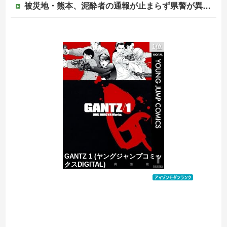
被災地・熊本、泥酔者の通報が止まらず県警が異例のお願い
外国人「2002年W杯は?」韓国サッカーに衝撃的不祥事！W杯予選でレフリーへの性的接待発覚！海外騒然！【海外の反応】
1位
日本の商船が中国に臨検された場合は「台湾軍が対応」と台湾軍トップ！
かつて650万部を誇った「週刊少年ジャンプ」、発行部数が初の100万部割れ
【移民政策反対】イオンの売り場で唐揚げを食う中国人の子供
GANTZ 1 (ヤングジャンプコミッ
クスDIGITAL)
価格：¥100
Powered by livedoor 相互RSS