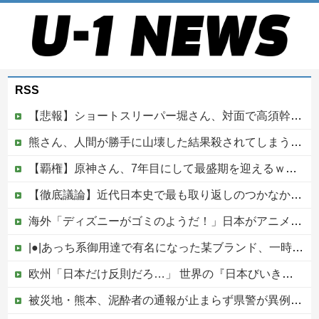
RSS
【悲報】ショートスリーパー堀さん、対面で高須幹弥にブチギレるｗｗｗｗ
熊さん、人間が勝手に山壊した結果殺されてしまう…これ半分虐殺だろ
【覇権】原神さん、7年目にして最盛期を迎えるｗｗｗｗｗｗｗｗｗｗ
【徹底議論】近代日本史で最も取り返しのつかなかった失敗って何？他
海外「ディズニーがゴミのようだ！」日本がアニメ化した米人気SF作品に絶賛の声が殺到中
|●|あっち系御用達で有名になった某ブランド、一時は飛ぶ鳥を落とす勢いだったが今期の業績は……
欧州「日本だけ反則だろ…」 世界の『日本びいき』にヨーロッパ全土から不満の声
被災地・熊本、泥酔者の通報が止まらず県警が異例のお願い