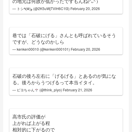
の地元は何故か低かったですもんね(◜ᴗ◝ )
— トシ٩(ẅ)و (@2K5uWjTViH6C1t3)
February 20, 2026
巷では「石破にげる」さんとも呼ばれているそう
ですが、どうなのかしら
— kenken00010 (@kenken000101)
February 20, 2026
石破の後ろ左右に「げるげる」とあるのが気にな
る。後ろからうつげるって本当イタイ。
— ピヨちゃん
(@think_piyo)
February 21, 2026
高市氏の評価が
上がれば上がる程
相対的に下がるので