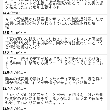
た」とタレントが主張、虚言疑惑が出ると「その男の垢
を発見した」と追加主張するも……
14.4k件のビュー
今まで賛成派から発言権を奪っていた減税反対派、だが
全員に発言権が与えられるように方式変更された途
端……
13.5k件のビュー
「安物買いの銭失いだったねぇ」とインドネシア高速鉄
道の最終処分に日本側騒然、国家予算は使わないという
と何が財源なんだ？
13.2k件のビュー
「毎日、渋谷でデモが起きてる」と左派が心の拠り所に
する動画、目撃者から総ツッコミを食らってしまってお
り……
12.8k件のビュー
熊本の被災地で暴れまくったメディア取材陣、堪忍袋の
緒が切れた地元住民が苦情を寄せまくった結果……
12.7k件のビュー
「やつらの目は節穴か？」と日米に見切りをつけた欧州
投資家の選択に衝撃を受ける人が続出、日英米の資産を
処分して代わりに選んだのは……
12.5k件のビュー