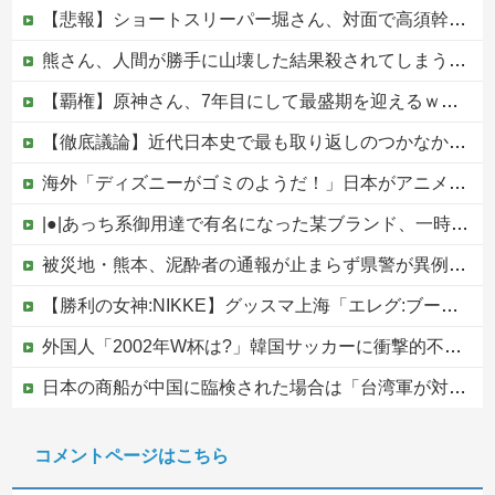
【悲報】ショートスリーパー堀さん、対面で高須幹弥にブチギレるｗｗｗｗ
熊さん、人間が勝手に山壊した結果殺されてしまう…これ半分虐殺だろ
【覇権】原神さん、7年目にして最盛期を迎えるｗｗｗｗｗｗｗｗｗｗ
【徹底議論】近代日本史で最も取り返しのつかなかった失敗って何？他
海外「ディズニーがゴミのようだ！」日本がアニメ化した米人気SF作品に絶賛の声が殺到中
|●|あっち系御用達で有名になった某ブランド、一時は飛ぶ鳥を落とす勢いだったが今期の業績は……
被災地・熊本、泥酔者の通報が止まらず県警が異例のお願い
【勝利の女神:NIKKE】グッスマ上海「エレグ:ブーム・アンド・ショック」フィギュア【予約開始】
外国人「2002年W杯は?」韓国サッカーに衝撃的不祥事！W杯予選でレフリーへの性的接待発覚！海外騒然！【海外の反応】
日本の商船が中国に臨検された場合は「台湾軍が対応」と台湾軍トップ！
かつて650万部を誇った「週刊少年ジャンプ」、発行部数が初の100万部割れ
コメントページはこちら
【移民政策反対】イオンの売り場で唐揚げを食う中国人の子供