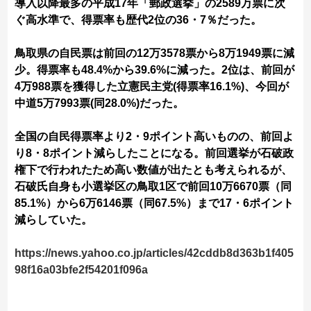
導入以降最多の平成17年「郵政選挙」の2589万票に次
ぐ高水準で、得票率も歴代2位の36・7％だった。
鳥取県の自民票は前回の12万3578票から8万1949票に減
少。得票率も48.4%から39.6%に減った。2位は、前回が
4万988票を獲得した立憲民主党(得票率16.1%)、今回が
中道5万7993票(同28.0%)だった。
全国の自民得票率より2・9ポイント高いものの、前回よ
り8・8ポイント減らしたことになる。前回選挙が石破政
権下で行われたため高い数値が出たとも考えられるが、
石破氏自身も小選挙区の鳥取1区で前回10万6670票（同
85.1%）から6万6146票（同67.5%）まで17・6ポイント
減らしていた。
https://news.yahoo.co.jp/articles/42cddb8d363b1f405
98f16a03bfe2f54201f096a