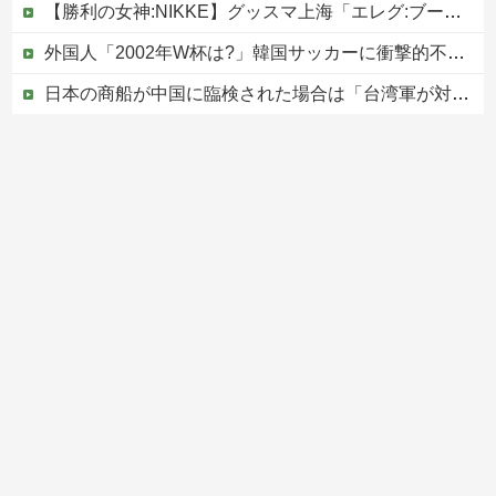
【勝利の女神:NIKKE】グッスマ上海「エレグ:ブーム・アンド・ショック」フィギュア【予約開始】
外国人「2002年W杯は?」韓国サッカーに衝撃的不祥事！W杯予選でレフリーへの性的接待発覚！海外騒然！【海外の反応】
日本の商船が中国に臨検された場合は「台湾軍が対応」と台湾軍トップ！
かつて650万部を誇った「週刊少年ジャンプ」、発行部数が初の100万部割れ
【移民政策反対】イオンの売り場で唐揚げを食う中国人の子供
Powered by livedoor 相互RSS