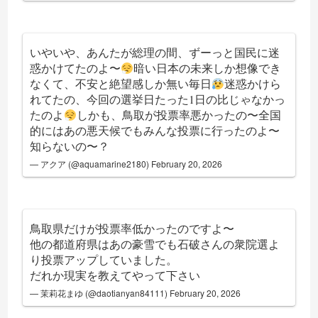
いやいや、あんたが総理の間、ずーっと国民に迷
惑かけてたのよ〜
暗い日本の未来しか想像でき
なくて、不安と絶望感しか無い毎日
迷惑かけら
れてたの、今回の選挙日たった1日の比じゃなかっ
たのよ
しかも、鳥取が投票率悪かったの〜全国
的にはあの悪天候でもみんな投票に行ったのよ〜
知らないの〜？
— アクア (@aquamarine2180)
February 20, 2026
鳥取県だけが投票率低かったのですよ〜
他の都道府県はあの豪雪でも石破さんの衆院選よ
り投票アップしていました。
だれか現実を教えてやって下さい
— 茉莉花まゆ (@daotianyan84111)
February 20, 2026