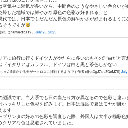
は空気中に湿気が多いから、中間色のようなやさしい色合いが
乾燥した地域では鮮やかな原色の色彩が好まれる、と
現代では、日本でもだんだん原色の鮮やかさが好まれるように
るそうですが
行 (@antarctica195)
July 20, 2025
リアに旅行に行くドイツ人がやたらに多いのもその理由だと言
ね〈イタリアはカラフル、ドイツは白と黒と茶色しかない
ちゃん5歳＠やる夫がセクロスに挑戦するようです作者 (@otOgJ7srJZQoM7S)
July
の認識です。白人系でも日の当たり方が異なるので色彩も違い
はハッキリした色彩を好みます。日本は湿度で夏はモヤが掛か
えます
ープリンタの好みの色彩を調査した際、外国人は大半が極彩色
みクリアな色は忌避されていました。