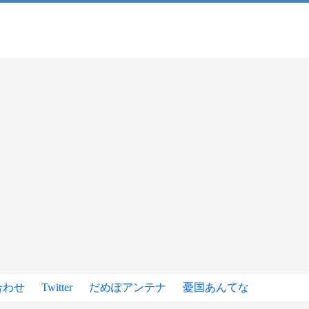
合わせ
Twitter
だめぽアンテナ
憂国あんてな