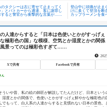
xxのタクシーは左に寄せて止まってく
登山中に頭痛が止ま
い」とパトカーから通達、客に謝罪し
けに多くて登頂を断
車すると警官から衝撃的な言葉が……
カップラーメンを食
の人達からすると「日本は色使いとかがすっげぇ
な極彩色の国」な模様、空気とか湿度とかの関係
風景ってのは極彩色すぎて……
2025
Xで共有
Facebookで共有
さん
そういや昔、私の絵の師匠が解説してたんだけど、日本という
、湿度とかの関係で、色使いとかがすっげぇ鮮やかな極彩色の
んでもって、白人系の人達からすると見慣れない日本の景色、