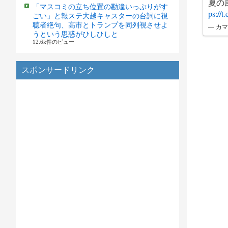
夏の
「マスコミの立ち位置の勘違いっぷりがす
ps://
ごい」と報ステ大越キャスターの台詞に視
聴者絶句、高市とトランプを同列視させよ
— カマキ
うという思惑がひしひしと
12.6k件のビュー
スポンサードリンク