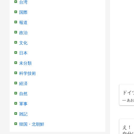
台湾
国際
報道
政治
文化
日本
未分類
科学技術
経済
ドイ
自然
— あお
軍事
雑記
韓国・北朝鮮
え！
自分