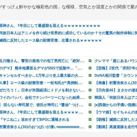
がすっげぇ鮮やかな極彩色の国」な模様、空気とか湿度とかの関係で夏