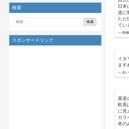
日本
検索
逆に
ただ
てい
— 南極旅
スポンサードリンク
イタ
ます
— あい
真逆
欧系
に見
カラ
本の