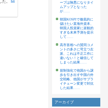
した。
htt
ープは険悪になりタイ
ムアップとなった
が……
韓国KOSPIで徹底的に
儲けたい某海外資本、
韓国人投資家に楽観的
すぎる未来予測を提示
して……
高市首相への賛同コメ
ントの多さに苛立つ左
派、これは不正工作に
違いない！と確信して
しまった結果……
規制強化で他国から譲
歩を引き出す中国の外
交戦略、他国がサプラ
イチェーン変更で対抗
した結果……
アーカイブ