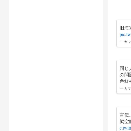
旧海
pic.t
— カマキ
同じ
の問
色鮮
— カマキ
宣伝
架空
c.twi