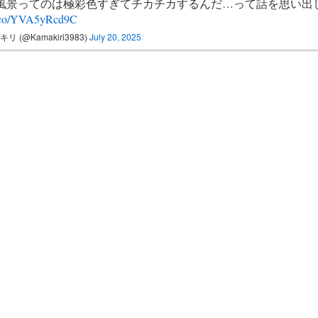
風景ってのは極彩色すぎてチカチカするんだ…って話を思い出
t.co/YVA5yRcd9C
リ (@Kamakiri3983)
July 20, 2025