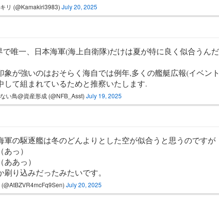
リ (@Kamakiri3983)
July 20, 2025
世界で唯一、日本海軍(海上自衛隊)だけは夏が特に良く似合うん
印象が強いのはおそらく海自では例年,多くの艦艇広報(イベント
中して組まれているためと推察いたします.
ない鳥@資産形成 (@NFB_Asst)
July 19, 2025
海軍の駆逐艦は冬のどんよりとした空が似合うと思うのですが
（あっ）
（ああっ）
か刷り込みだったみたいです。
(@AtBZVR4mcFq9Sen)
July 20, 2025