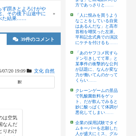
方であっさりと……
らず躓きとよろけがや
念、その後下山途中に
»
「人に恨みを買うよう
べた結果……
なことをしている自覚
はあるんだな」と高市
首相を嘲笑った左派、
平和記念式典での演説
39件のコメント
にケチを付けるも……
「あのヤフコメ民すら
ドン引きしてて草」と
某事件の衝撃的な公判
が話題に、なんか変な
/07/20 19:09
文化
自然
力が働いてんのかって
くらい……
B!
クレーンゲームの景品
で乳酸菌飲料をゲッ
ト、だが飲んでみると
妙に酸っぱくて体調が
悪化してしまい……
のは空気
企業の採用試験でタイ
国なんだ
ムキーパーを志願した
とりわけ
人が盛大にミス、グル