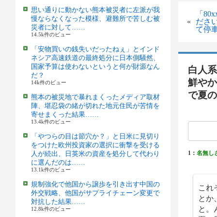
思い通りに動かない熊本被災者に左派が我
「80
慢ならなくなった模様、避難所で苦しむ被
«
ださ
災者に対して……
て停
14.5k件のビュー
「安物買いの銭失いだったねぇ」とインド
ネシア高速鉄道の最終処分に日本側騒然、
国家予算は使わないというと何が財源なん
白人系
だ？
鮮やか
14k件のビュー
で夏の
熊本の被災地で暴れまくったメディア取材
陣、堪忍袋の緒が切れた地元住民が苦情を
寄せまくった結果……
13.4k件のビュー
「やつらの目は節穴か？」と日米に見切り
をつけた欧州投資家の選択に衝撃を受ける
1：
名無し
人が続出、日英米の資産を処分して代わり
に選んだのは……
13.1k件のビュー
規制強化で他国から譲歩を引き出す中国の
これ
外交戦略、他国がサプライチェーン変更で
とか
対抗した結果……
と。
12.8k件のビュー