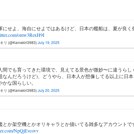
軍にせよ、海自にせよではあるけど、日本の艦船は、夏が良く
witter.com/omw3RexH9I
リ (@Kamakiri3983)
July 19, 2025
人間でも育ってきた環境で、見えてる景色が微妙〜に違うらしく
題なんだろうけど)、どうやら、日本人が想像してる以上に日本
やかな国らしい。
リ (@Kamakiri3983)
July 20, 2025
。
艦とか架空機とかオリキャラとか描いてる雑多なアカウントで
tter.com/NpQjEvcovv