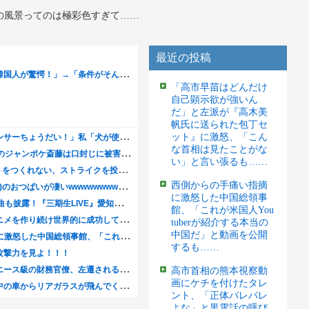
の風景ってのは極彩色すぎて……
最近の投稿
「高市早苗はどんだけ
自己顕示欲が強いん
だ」と左派が『高木美
帆氏に送られた包丁セ
ット』に激怒、「こん
な首相は見たことがな
い」と言い張るも……
西側からの手痛い指摘
に激怒した中国総領事
館、「これが米国人You
tuberが紹介する本当の
中国だ」と動画を公開
するも……
高市首相の熊本視察動
画にケチを付けたタレ
ント、「正体バレバレ
よな」と黒電話の呼び