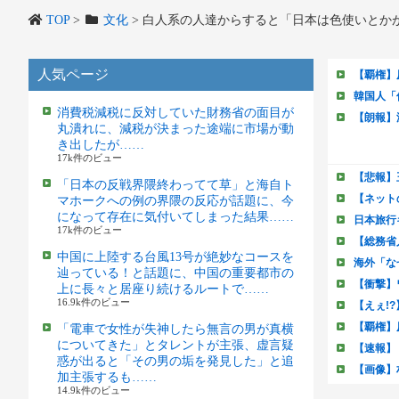
TOP
>
文化
>
白人系の人達からすると「日本は色使いとか
人気ページ
消費税減税に反対していた財務省の面目が
丸潰れに、減税が決まった途端に市場が動
き出したが……
17k件のビュー
「日本の反戦界隈終わってて草」と海自ト
マホークへの例の界隈の反応が話題に、今
になって存在に気付いてしまった結果……
17k件のビュー
中国に上陸する台風13号が絶妙なコースを
辿っている！と話題に、中国の重要都市の
上に長々と居座り続けるルートで……
16.9k件のビュー
「電車で女性が失神したら無言の男が真横
についてきた」とタレントが主張、虚言疑
惑が出ると「その男の垢を発見した」と追
加主張するも……
14.9k件のビュー