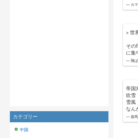
— カマキ
> 
その
に集
— 飛ば
帝国
吹雪
雪風
なん
— 遊馬 
カテゴリー
中国