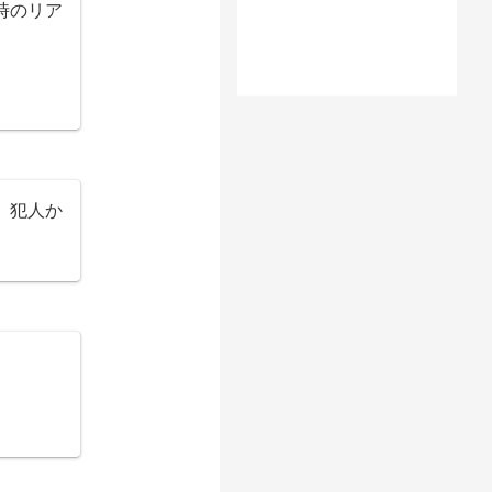
時のリア
。犯人か