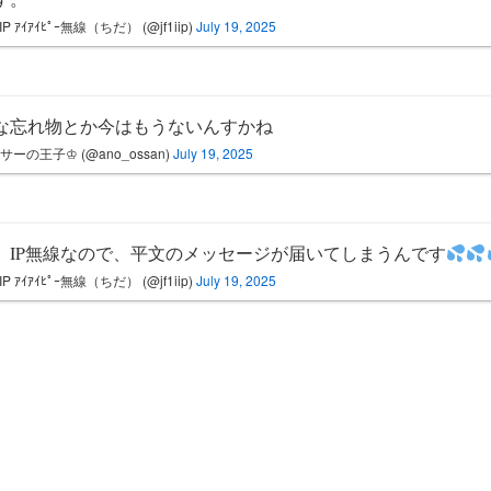
IIP ｱｲｱｲﾋﾟｰ無線（ちだ） (@jf1iip)
July 19, 2025
な忘れ物とか今はもうないんすかね
サーの王子♔ (@ano_ossan)
July 19, 2025
、IP無線なので、平文のメッセージが届いてしまうんです
IIP ｱｲｱｲﾋﾟｰ無線（ちだ） (@jf1iip)
July 19, 2025