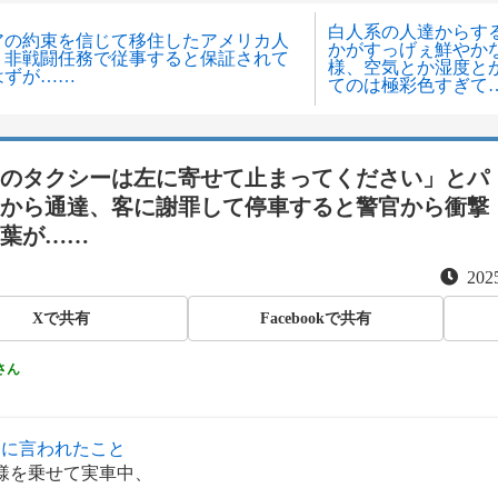
白人系の人達からす
アの約束を信じて移住したアメリカ人
かがすっげぇ鮮やか
、非戦闘任務で従事すると保証されて
様、空気とか湿度と
はずが……
てのは極彩色すぎて
xxのタクシーは左に寄せて止まってください」とパ
から通達、客に謝罪して停車すると警官から衝撃
葉が……
2025
Xで共有
Facebookで共有
さん
察に言われたこと
様を乗せて実車中、