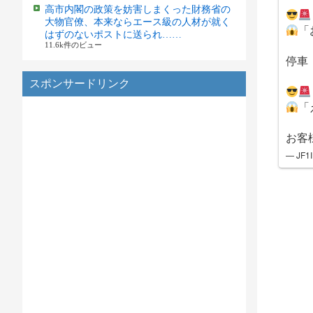
高市内閣の政策を妨害しまくった財務省の
大物官僚、本来ならエース級の人材が就く
「
はずのないポストに送られ……
11.6k件のビュー
停車
スポンサードリンク
「
お客
— JF1