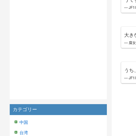
— JF1
大き
— 腐女
うち
— JF1
カテゴリー
中国
台湾