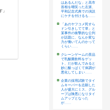
はあるんだな」と高市
首相を嘲笑った左派、
す」
平和記念式典での演説
にケチを付けるも……
「あのヤフコメ民すら
ドン引きしてて草」と
某事件の衝撃的な公判
が話題に、なんか変な
力が働いてんのかって
くらい……
クレーンゲームの景品
で乳酸菌飲料をゲッ
ト、だが飲んでみると
妙に酸っぱくて体調が
悪化してしまい……
企業の採用試験でタイ
ムキーパーを志願した
人が盛大にミス、グル
ープは険悪になりタイ
ムアップとなった
が……