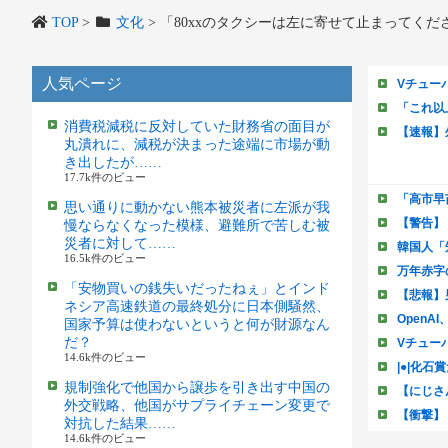
TOP
>
文化
>
「80xxのタクシーは左に寄せて止まってく
人気ページ
消費税減税に反対していた財務省の面目が
丸潰れに、減税が決まった途端に市場が動
き出したが……
17.7k件のビュー
思い通りに動かない熊本被災者に左派が我
慢ならなくなった模様、避難所で苦しむ被
災者に対して……
16.5k件のビュー
「安物買いの銭失いだったねぇ」とインド
ネシア高速鉄道の最終処分に日本側騒然、
国家予算は使わないというと何が財源なん
だ？
14.6k件のビュー
規制強化で他国から譲歩を引き出す中国の
外交戦略、他国がサプライチェーン変更で
対抗した結果……
14.6k件のビュー