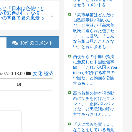
させるコメントを……
ると「日本は色使いと
な極彩色の国」な模
「高市早苗はどんだけ
»
かの関係で夏の風景っ
自己顕示欲が強いん
……
だ」と左派が『高木美
帆氏に送られた包丁セ
ット』に激怒、「こん
な首相は見たことがな
10件のコメント
い」と言い張るも……
西側からの手痛い指摘
に激怒した中国総領事
館、「これが米国人You
tuberが紹介する本当の
/07/20 18:09
文化
経済
中国だ」と動画を公開
するも……
B!
高市首相の熊本視察動
画にケチを付けたタレ
ント、「正体バレバレ
よな」と黒電話の呼び
方であっさりと……
「人に恨みを買うよう
なことをしている自覚