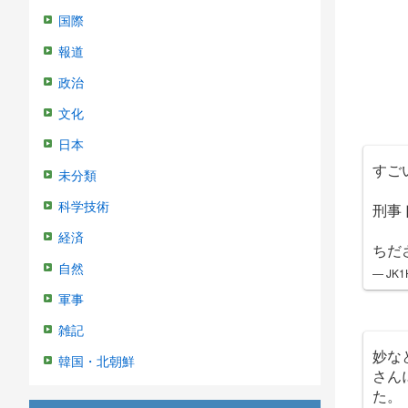
国際
報道
政治
文化
日本
すご
未分類
科学技術
刑事
経済
ちだ
自然
— JK1
軍事
雑記
妙な
韓国・北朝鮮
さん
た。