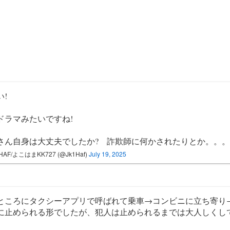
い!
ドラマみたいですね!
さん自身は大丈夫でしたか? 詐欺師に何かされたりとか。。。
HAF/よこはまKK727 (@Jk1Haf)
July 19, 2025
ところにタクシーアプリで呼ばれて乗車→コンビニに立ち寄り
に止められる形でしたが、犯人は止められるまでは大人しくし