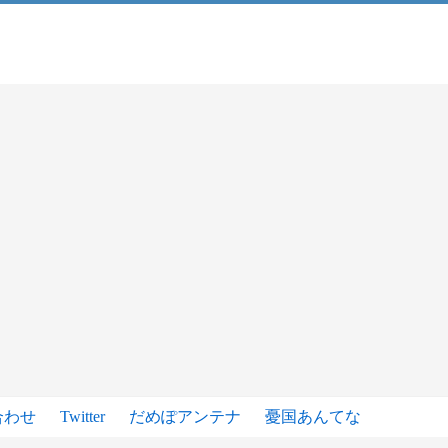
合わせ
Twitter
だめぽアンテナ
憂国あんてな