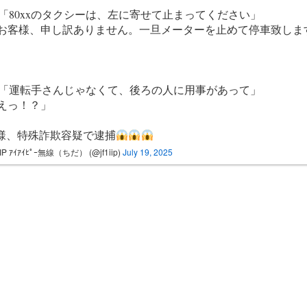
「80xxのタクシーは、左に寄せて止まってください」
お客様、申し訳ありません。一旦メーターを止めて停車致しま
「運転手さんじゃなくて、後ろの人に用事があって」
えっ！？」
様、特殊詐欺容疑で逮捕
IIP ｱｲｱｲﾋﾟｰ無線（ちだ） (@jf1iip)
July 19, 2025