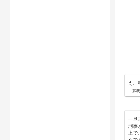
え、
— 蘇我
一旦
刑事
上で
うで