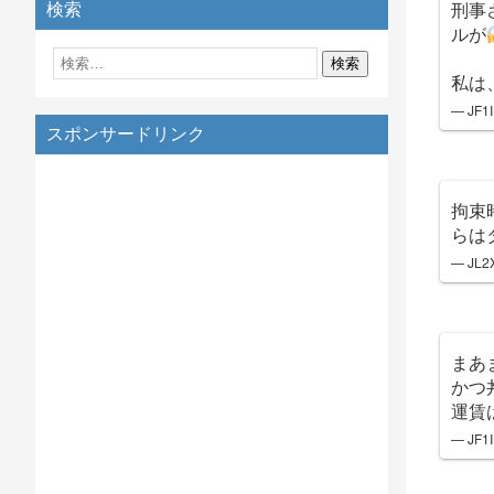
刑事
検索
ルが
私は
— JF1
スポンサードリンク
拘束
らは
— JL2X
まあ
かつ
運賃
— JF1