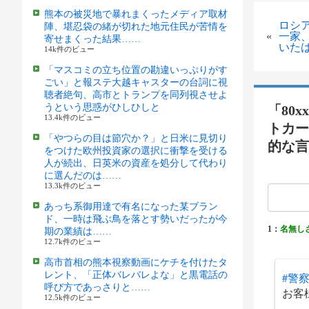
熊本の被災地で暴れまくったメディア取材
ロシ
陣、堪忍袋の緒が切れた地元住民が苦情を
«
一家
寄せまくった結果……
いた
14k件のビュー
「マスコミの立ち位置の勘違いっぷりがす
ごい」と報ステ大越キャスターの台詞に視
聴者絶句、高市とトランプを同列視させよ
うという思惑がひしひしと
「80
13.4k件のビュー
トカー
「やつらの目は節穴か？」と日米に見切り
的な言
をつけた欧州投資家の選択に衝撃を受ける
人が続出、日英米の資産を処分して代わり
に選んだのは……
13.3k件のビュー
あっち系御用達で有名になった某ブラン
ド、一時は飛ぶ鳥を落とす勢いだったが今
1：
名無し
期の業績は……
12.7k件のビュー
高市首相の熊本視察動画にケチを付けたタ
レント、「正体バレバレよな」と黒電話の
#警
呼び方であっさりと……
お客
12.5k件のビュー