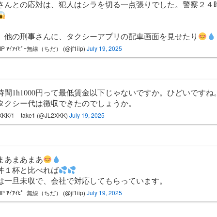
さんとの応対は、犯人はシラを切る一点張りでした。警察２４
、他の刑事さんに、タクシーアプリの配車画面を見せたり
IIP ｱｲｱｲﾋﾟｰ無線（ちだ） (@jf1iip)
July 19, 2025
時間1h1000円って最低賃金以下じゃないですか。ひどいですね
タクシー代は徴収できたのでしょうか。
KK/1 – take1 (@JL2XKK)
July 19, 2025
まあまあまあ
丼１杯と比べれば
は一旦未収で、会社で対応してもらっています。
IIP ｱｲｱｲﾋﾟｰ無線（ちだ） (@jf1iip)
July 19, 2025