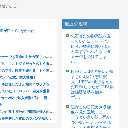
言葉が……
最近の投稿
化石賞だの御高説を宣
っていたヨーロッパ、
自分が猛暑に襲われる
と為すすべべもなくダ
メージを受けてしま
い……
FIFAとUEFAの争いが凄
まじい泥沼状態に突
入、UEFAの要求を呑ん
だFIFAだったがUEFA側
は強硬姿勢を崩さ
ず……
辺野古の防犯カメラ画
像を見た玉城デニー、
「うまい言い訳が思い
つかなかったからそれ
かよ」と有権者を呆れ