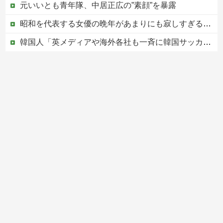
元いいとも青年隊、中居正広の”素顔”を暴露
昭和を代表する女優の晩年があまりにも寂しすぎる！と話題に、自身の子供を餓死する寸前までネグレクトした挙句……
韓国人「英メディアや海外各社も一斉に韓国サッカー協会を巡る過去の不祥事を報道！」→「国際的な信用失墜の危機‥」
【赤っ恥】「航空機事故で『搭乗者に日本人は居ない』という発表は嫌い。人間として同じ価値だと思う」→ツッコミ殺到も「自分が気に入らないと思った」と...
この中国人親子やばすぎる。日本で窃盗
Powered by livedoor 相互RSS