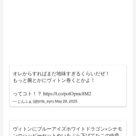
オレからすればまだ地味すぎるくらいだぜ！
もっと腕とかにヴィトン巻くとかよ！
ってコト！？
https://t.co/potOpmc8M2
— じんふぁ (@jinfa_eyn)
May 28, 2025
ヴィトンにブルーアイズホワイトドラゴン×シナモ
ンのハッピーセットぬいをぶら下げてたこの中島