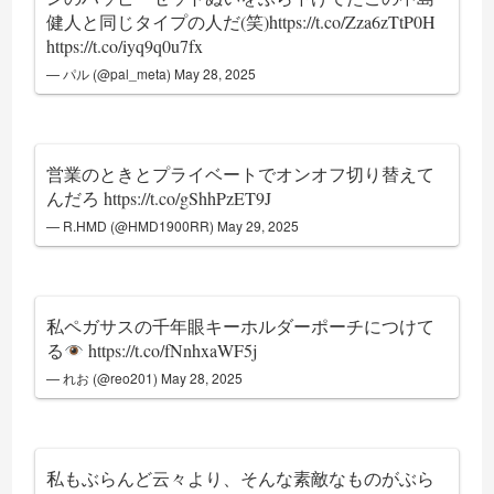
健人と同じタイプの人だ(笑)
https://t.co/Zza6zTtP0H
https://t.co/iyq9q0u7fx
— パル (@pal_meta)
May 28, 2025
営業のときとプライベートでオンオフ切り替えて
んだろ
https://t.co/gShhPzET9J
— R.HMD (@HMD1900RR)
May 29, 2025
私ペガサスの千年眼キーホルダーポーチにつけて
る
https://t.co/fNnhxaWF5j
— れお (@reo201)
May 28, 2025
私もぶらんど云々より、そんな素敵なものがぶら