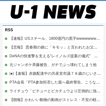
RSS
【速報】USスチール、1800億円の黒字wwwwwwwwwwwwwwwwwwwwwwww
【悲報】 思春期の娘に「キモッ」と言われたお父さん、グレるｗｗｗｗｗｗｗ
DeNAの快進撃を支える”レイノルズ提案の儀式” 決勝2ランの宮下が明かす「儀式を始めてから、チームが一つになっている」
元ジャンポケ斉藤被告、ガチでぶっ壊れてしまう他
|●|【速報】赤旗配達中の共産党市議７８歳のじいさん、左に寄りすぎたか車で民家当て逃げ
PTA会長「PTA参加拒否した親へ最終警告。こうなってもいい？」
ライチュウ「ピチューとピカチュウより圧倒的に強いですｗｗｗｗ」←こいつが不人気な理由
【朗報】かわいい動物の動画がストレス・不安の軽減になる可能性。英大学の研究で実証