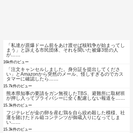
「私達が原爆ドーム前をあけ渡せば核戦争が始まってし
まう」と訴える市民団体、それを聞いた被爆3世の人
が……
16k件のビュー
「注文キャンセルしました。身分証を提出してくださ
い」とAmazonから突然のメール、怪しすぎるのでカス
タマーに確認したら……
15.7k件のビュー
熊本県知事の要請をガン無視したTBS、避難所に取材班
が押し入ってプライバシーに全く配慮しない報道を……
15.3k件のビュー
フジテレビが金の卵を産む鶏を自ら絞め殺した模様、社
運を賭けたドル箱コンテンツが御蔵入りになってしま
い……
15.3k件のビュー