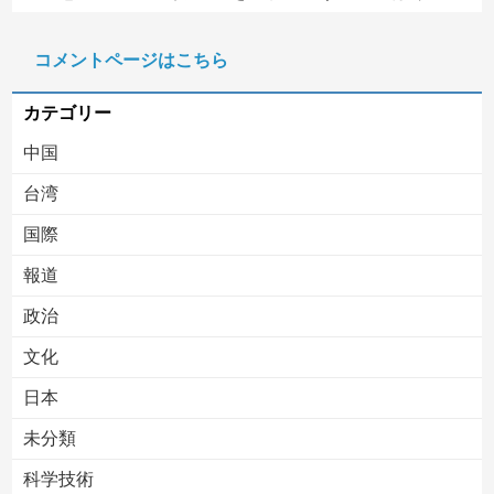
【画像】影山優佳さん(25)、下着姿であたシコが止まらない
コメントページはこちら
中国、三峡ダムが全開放流。長江流域で深刻な洪水被害
カテゴリー
中国
台湾
国際
報道
Powered by livedoor 相互RSS
政治
文化
日本
未分類
科学技術