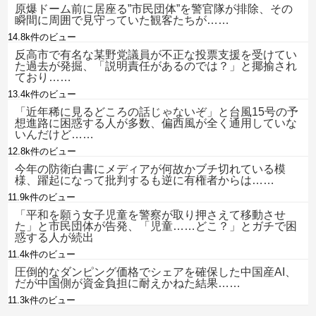
原爆ドーム前に居座る”市民団体”を警官隊が排除、その
瞬間に周囲で見守っていた観客たちが……
14.8k件のビュー
反高市で有名な某野党議員が不正な投票支援を受けてい
た過去が発掘、「説明責任があるのでは？」と揶揄され
ており……
13.4k件のビュー
「近年稀に見るどころの話じゃないぞ」と台風15号の予
想進路に困惑する人が多数、偏西風が全く通用していな
いんだけど……
12.8k件のビュー
今年の防衛白書にメディアが何故かブチ切れている模
様、躍起になって批判するも逆に有権者からは……
11.9k件のビュー
「平和を願う女子児童を警察が取り押さえて移動させ
た」と市民団体が告発、「児童……どこ？」とガチで困
惑する人が続出
11.4k件のビュー
圧倒的なダンピング価格でシェアを確保した中国産AI、
だが中国側が資金負担に耐えかねた結果……
11.3k件のビュー