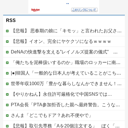
RSS
【悲報】 思春期の娘に「キモッ」と言われたお父さん、グレるｗｗｗｗｗｗｗ
【悲報】イオン、完全にヤケクソになるｗｗｗｗ
DeNAの快進撃を支える”レイノルズ提案の儀式” 決勝2ランの宮下が明かす「儀式を始めてから、チームが一つになっている」
「俺たちを泥棒扱いするのか」職場のロッカーに南京錠をつけた女性、海外の判定は…
|●|韓国人「一般的な日本人が考えていることがこちら…」→「えっ？？？？？？？？？？？？？？？？？？？？？」＝韓国の反応
世帯年収1000万「豊かな暮らしなんかできません！！！」他
【やりかねん】永住許可厳格化で中国SNSでは…
PTA会長「PTA参加拒否した親へ最終警告。こうなってもいい？」
さんま「どこでもドア？あれ不便やで」
【悲報】取引先専務「Aを20個注文する」 ぼく「いつも1～2個しか使わないけど本当に20であってる？」 取専「あってる」→結果『こう』なったんだがコレワイが悪いんか？？？？？？？？