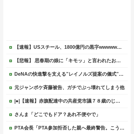
【速報】USスチール、1800億円の黒字wwwwwwwwwwwwwwwwwwwwwwww
【悲報】 思春期の娘に「キモッ」と言われたお父さん、グレるｗｗｗｗｗｗｗ
DeNAの快進撃を支える”レイノルズ提案の儀式” 決勝2ランの宮下が明かす「儀式を始めてから、チームが一つになっている」
元ジャンポケ斉藤被告、ガチでぶっ壊れてしまう他
|●|【速報】赤旗配達中の共産党市議７８歳のじいさん、左に寄りすぎたか車で民家当て逃げ
さんま「どこでもドア？あれ不便やで」
PTA会長「PTA参加拒否した親へ最終警告。こうなってもいい？」