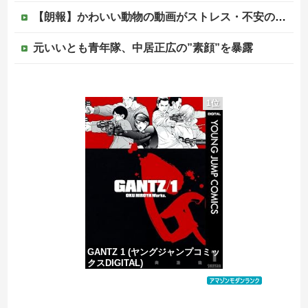
【朗報】かわいい動物の動画がストレス・不安の軽減になる可能性。英大学の研究で実証
元いいとも青年隊、中居正広の”素顔”を暴露
昭和を代表する女優の晩年があまりにも寂しすぎる！と話題に、自身の子供を餓死する寸前までネグレクトした挙句……
1位
韓国人「英メディアや海外各社も一斉に韓国サッカー協会を巡る過去の不祥事を報道！」→「国際的な信用失墜の危機‥」
【赤っ恥】「航空機事故で『搭乗者に日本人は居ない』という発表は嫌い。人間として同じ価値だと思う」→ツッコミ殺到も「自分が気に入らないと思った」と...
この中国人親子やばすぎる。日本で窃盗
GANTZ 1 (ヤングジャンプコミッ
クスDIGITAL)
価格：¥100