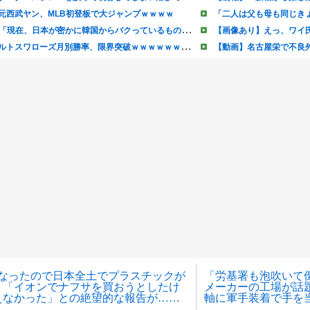
になったので日本全土でプラスチックが
「労基署も泡吹いて
、「イオンでナフサを買おうとしたけ
メーカーの工場が話
えなかった」との絶望的な報告が……
軸に軍手装着で手を