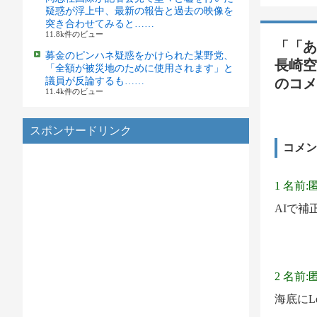
疑惑が浮上中、最新の報告と過去の映像を
突き合わせてみると……
11.8k件のビュー
「「あ
募金のピンハネ疑惑をかけられた某野党、
長崎空
「全額が被災地のために使用されます」と
議員が反論するも……
のコメ
11.4k件のビュー
スポンサードリンク
コメン
1 名前:
AIで
2 名前:
海底にL