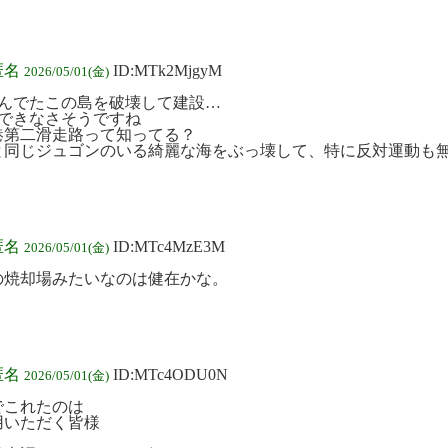
匿名
ID:MTk2MjgyM
2026/05/01(金)
住んでたこの島を破壊して建設…
ゃできなさそうですね
港第二滑走路って知ってる？
と同じジュゴンのいる綺麗な海をぶっ壊して、特に反対運動も
匿名
ID:MTc4MzE3M
2026/05/01(金)
の焼却場みたいなのは健在かな。
匿名
ID:MTc4ODU0N
2026/05/01(金)
でこれたのは
用いただく皆様