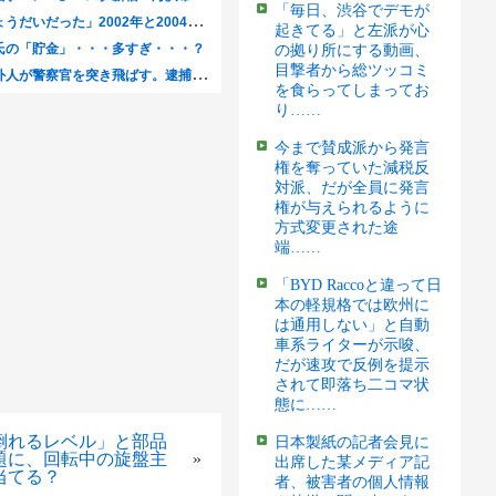
「毎日、渋谷でデモが
起きてる」と左派が心
の拠り所にする動画、
目撃者から総ツッコミ
を食らってしまってお
り……
今まで賛成派から発言
権を奪っていた減税反
対派、だが全員に発言
権が与えられるように
方式変更された途
端……
「BYD Raccoと違って日
本の軽規格では欧州に
は通用しない」と自動
車系ライターが示唆、
だが速攻で反例を提示
されて即落ち二コマ状
態に……
倒れるレベル」と部品
日本製紙の記者会見に
題に、回転中の旋盤主
»
出席した某メディア記
当てる？
者、被害者の個人情報