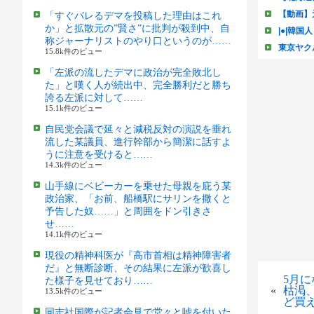
「すぐバレるデマを投稿した理由はこれ
か」と拡散元の”賢さ”に批判が殺到中、自
称ジャーナリストのやり口というのが……
15.8k件のビュー
「左派の流したデマに政治が完全敗北し
た」と嘆く人が続出中、完全勝利だと勝ち
誇る左派に対して……
15.1k件のビュー
自民党会議で延々と減税反対の演説を垂れ
流した某議員、進行幹部から簡潔に話すよ
うに注意を受けると……
14.3k件のビュー
山手線にベビーカーを乗せた母親を庇う某
政治家、「お前、船橋駅にサリンを撒くと
予告した奴……」と周囲をドン引きさ
せ……
14.1k件のビュー
現役の精神科医が『高市首相は精神障害者
だ』と無断診断、その結果に左派が歓喜し
5月
た様子を見せており……
«
枯渇
13.5k件のビュー
ど買
同志社国際が記者会見で堂々と嘘を付いた