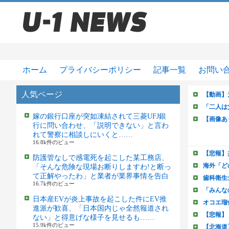
ホーム
プライバシーポリシー
記事一覧
お問い
人気ページ
嫁の銀行口座が突如凍結されて三菱UFJ銀
行に問い合わせ、「説明できない」と言わ
れて警察に相談しにいくと……
16.8k件のビュー
防護管なしで感電死を起こした某工務店、
「そんな危険な現場お断りしますわ!と断っ
て正解やったわ」と業者が業界事情を告白
16.7k件のビュー
日本産EVが炎上事故を起こした件にEV推
進派が歓喜、「日本国内じゃ全然報道され
ない」と得意げな様子を見せるも……
15.9k件のビュー