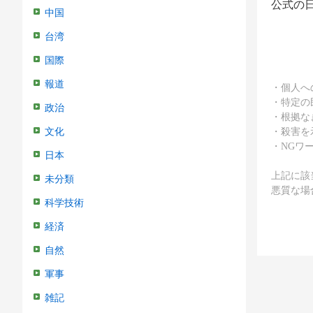
公式の
中国
台湾
国際
報道
・個人へ
・特定の
政治
・根拠な
・殺害を
文化
・NGワ
日本
上記に該
未分類
悪質な場
科学技術
経済
自然
軍事
雑記