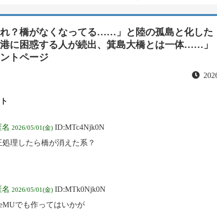
れ？橋がなくなってる……」と陸の孤島と化した
港に困惑する人が続出、箕島大橋とは一体……」
ントページ
2026
ト
匿名
ID:MTc4Njk0N
2026/05/01(金)
補正処理したら橋が消えた系？
匿名
ID:MTk0Njk0N
2026/05/01(金)
eMUでも作ってはいかが