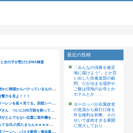
最近の投稿
「みんなの演奏を被災
地に届けよう!」とか言
い出した吹奏楽部の顧
問、だが泊まる場所や
ご飯は現地のお寺とか
ホテルとか……
ヨーロッパが右翼政党
の党員から銀行口座を
作る権利を剥奪、その
せいで皮肉すぎる展開
に突入しており……