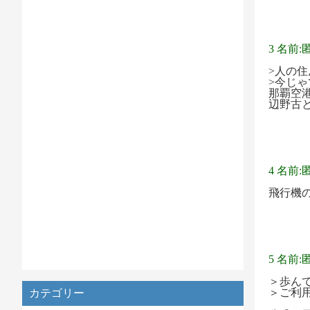
3 名前:
>人の
>今じ
那覇空
辺野古
4 名前:
飛行機
5 名前:
＞歩ん
＞ご利
カテゴリー