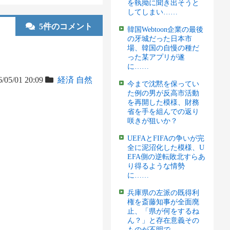
を執拗に聞き出そうと
してしまい……
5件のコメント
韓国Webtoon企業の最後
の牙城だった日本市
場、韓国の自慢の種だ
った某アプリが遂
に……
/05/01 20:09
経済
自然
今まで沈黙を保ってい
た例の男が反高市活動
を再開した模様、財務
省を手を組んでの返り
咲きが狙いか？
UEFAとFIFAの争いが完
全に泥沼化した模様、U
EFA側の逆転敗北すらあ
り得るような情勢
に……
兵庫県の左派の既得利
権を斎藤知事が全面廃
止、「県が何をするね
ん？」と存在意義その
ものが不明で……