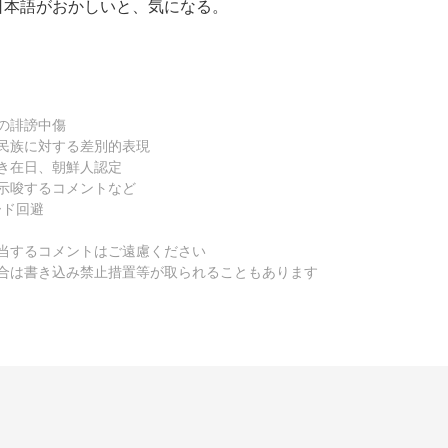
日本語がおかしいと、気になる。
の誹謗中傷
民族に対する差別的表現
き在日、朝鮮人認定
示唆するコメントなど
ード回避
当するコメントはご遠慮ください
合は書き込み禁止措置等が取られることもあります