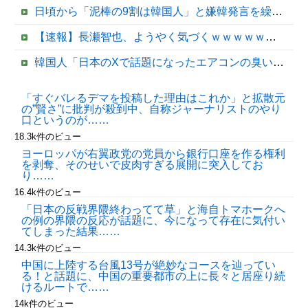
日頃から「泥棒の9割は韓国人」と嫌韓発言を繰り返すトメ！冬ソナにハマり私のヨン様グッズを勝手に持ち出したので、トメ自身の「あの自論」で撃退したったｗｗ←矛盾だらけのトメにブーメラン刺さりまくり
【速報】長瀬智也、ようやく気づくｗｗｗｗｗｗｗｗ
韓国人「日本のXで話題になったエアコンの臭いを消す方法をご覧ください」→「これマジ？」
【速報】長瀬智也、ようやく気づくｗｗｗｗｗｗｗｗ
「すぐバレるデマを投稿した理由はこれか」と拡散元
の”賢さ”に批判が殺到中、自称ジャーナリストのやり
【移民政策反対】イオンの売り場で唐揚げを食う中国人の子供
口というのが……
18.3k件のビュー
ヨーロッパが右翼政党の党員から銀行口座を作る権利
を剥奪、そのせいで皮肉すぎる展開に突入してお
り……
16.4k件のビュー
「日本の反戦界隈終わってて草」と海自トマホークへ
の例の界隈の反応が話題に、今になって存在に気付い
てしまった結果……
14.3k件のビュー
Powered by livedoor 相互RSS
中国に上陸する台風13号が絶妙なコースを辿ってい
る！と話題に、中国の重要都市の上に長々と居座り続
けるルートで……
14k件のビュー