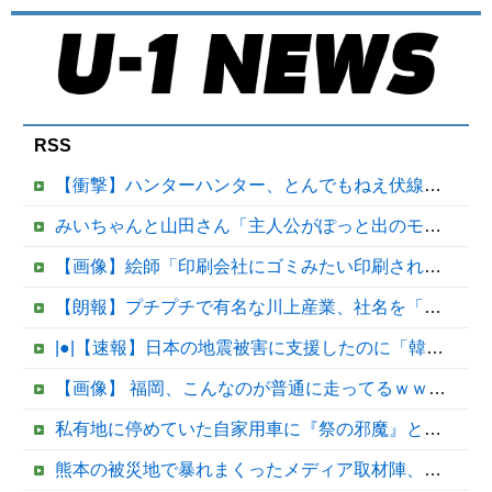
RSS
【衝撃】ハンターハンター、とんでもねえ伏線が発掘される。クルタ族の虐殺犯人がツェリードニヒだった模様！
みいちゃんと山田さん「主人公がぽっと出のモブに殺されて終わります」←これ
【画像】絵師「印刷会社にゴミみたい印刷されたから晒すわ」→お前がクレーマーだと大炎上
【朗報】プチプチで有名な川上産業、社名を「プチプチ株式会社」に変更wwwww他
|●|【速報】日本の地震被害に支援したのに「韓国産の水は水洗トイレに」
【画像】 福岡、こんなのが普通に走ってるｗｗｗｗｗｗｗｗｗｗｗｗｗｗｗｗｗｗｗｗｗｗｗｗｗｗｗｗｗｗｗｗｗｗｗｗｗｗｗｗ
私有地に停めていた自家用車に『祭の邪魔』と地元住民が移動要求、所有者は要求に応じるも次の朝にガレージに向かうと……
熊本の被災地で暴れまくったメディア取材陣、堪忍袋の緒が切れた地元住民が苦情を寄せまくった結果……