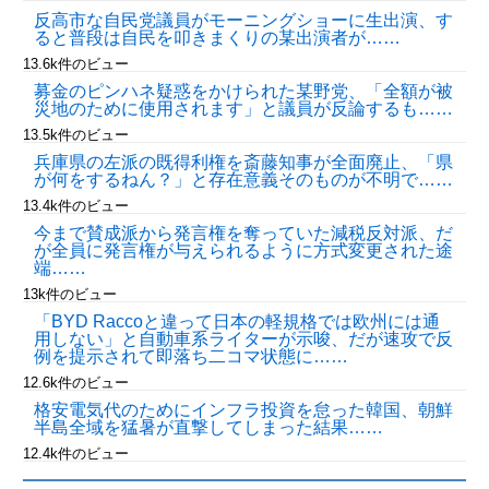
反高市な自民党議員がモーニングショーに生出演、す
ると普段は自民を叩きまくりの某出演者が……
13.6k件のビュー
募金のピンハネ疑惑をかけられた某野党、「全額が被
災地のために使用されます」と議員が反論するも……
13.5k件のビュー
兵庫県の左派の既得利権を斎藤知事が全面廃止、「県
が何をするねん？」と存在意義そのものが不明で……
13.4k件のビュー
今まで賛成派から発言権を奪っていた減税反対派、だ
が全員に発言権が与えられるように方式変更された途
端……
13k件のビュー
「BYD Raccoと違って日本の軽規格では欧州には通
用しない」と自動車系ライターが示唆、だが速攻で反
例を提示されて即落ち二コマ状態に……
12.6k件のビュー
格安電気代のためにインフラ投資を怠った韓国、朝鮮
半島全域を猛暑が直撃してしまった結果……
12.4k件のビュー