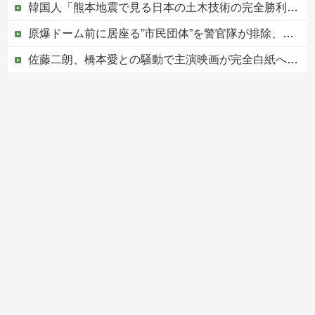
韓国人「熊本地震で見る日本の土木技術の完全勝利をご覧ください」→「これはすごいわ」「こういうのを見ると日本人は何か適当に作る感じがしない・・・」...
原爆ドーム前に居座る”市民団体”を警官隊が排除、その瞬間に周囲で見守っていた観客たちが……
佐藤二朗、橋本愛との騒動で主演映画が完全白紙へｗｗｗｗｗ
PTA会長「PTA参加拒否した親へ最終警告。こうなってもいい？」
中国の海水浴場の映像があまりにも・・・
Powered by livedoor 相互RSS