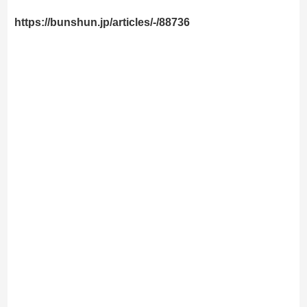
https://bunshun.jp/articles/-/88736