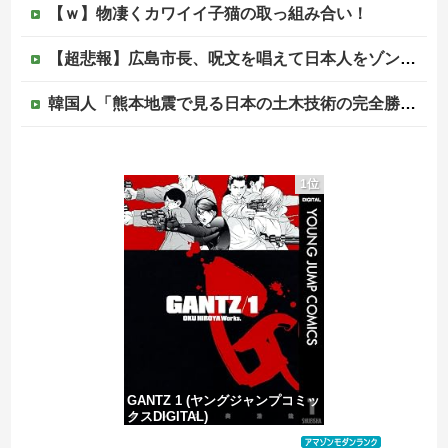
【ｗ】物凄くカワイイ子猫の取っ組み合い！
【超悲報】広島市長、呪文を唱えて日本人をゾンビ化させていると非難されてしまう
韓国人「熊本地震で見る日本の土木技術の完全勝利をご覧ください」→「これはすごいわ」「こういうのを見ると日本人は何か適当に作る感じがしない・・・」...
原爆ドーム前に居座る”市民団体”を警官隊が排除、その瞬間に周囲で見守っていた観客たちが……
1位
佐藤二朗、橋本愛との騒動で主演映画が完全白紙へｗｗｗｗｗ
PTA会長「PTA参加拒否した親へ最終警告。こうなってもいい？」
中国の海水浴場の映像があまりにも・・・
GANTZ 1 (ヤングジャンプコミッ
クスDIGITAL)