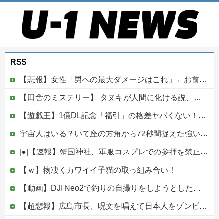
RSS
【悲報】女性「男への最大ダメージはこれ」←お前ら耐えられる？
【田舎のミステリー】 タヌキが人間に化ける説、これ多分マジ
【遊戯王】1億DL記念「福引」の格差ヤバくない！？
宇宙人はいる？いて座の方角から72秒間捉えた強い電波、50年間正体分からぬ「Wow！信号」他
|●|【速報】靖国神社、軍服コスプレでの参拝を禁止へ
【ｗ】物凄くカワイイ子猫の取っ組み合い！
【動画】DJI Neo2で釣りの自撮りをしようとした男の悲劇（ノ∇`）
【超悲報】広島市長、呪文を唱えて日本人をゾンビ化させていると非難されてしまう