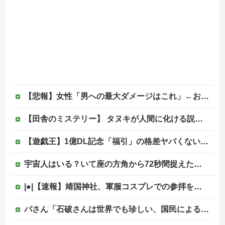
【悲報】女性「男への最大ダメージはこれ」←お前ら耐えられる？
【田舎のミステリー】 タヌキが人間に化ける説、これ多分マジ
【遊戯王】1億DL記念「福引」の格差ヤバくない！？
宇宙人はいる？いて座の方角から72秒間捉えた強い電波、50年間正体分からぬ「Wow！信号」他
|●|【速報】靖国神社、軍服コスプレでの参拝を禁止へ
パさん「石破さんは世界でも珍しい、国民による石破辞めるなデモが自然発生した総理大臣です」