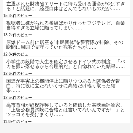
左遷された財務省エリートに待ち受ける運命がやばすぎ
る！と話題に、経歴自体はとんでもないものだが……
15.3k件のビュー
視聴者に嫌がられる番組ばかり作ったフジテレビ、自業
自得すぎる立場に陥ってしまい……
13.2k件のビュー
原爆ドーム前に居座る”市民団体”を警官隊が排除、その
瞬間に周囲で見守っていた観客たちが……
12.8k件のビュー
小学生の段階で人生を確定させるドイツ式の制度、「バ
カを振い落せるから合理的だ」と自惚れていた結果……
12.6k件のビュー
国連が事実上の機能停止に陥りつつあると関係者が告
白、特に役に立たないくせに高給だけ毟り取った結
果……
12.5k件のビュー
高市首相が経歴詐称していると確信した某映画評論家、
「上級公務員試験に合格とは書いてないんですが…」と
ツッコミを受けまくり……
11.9k件のビュー