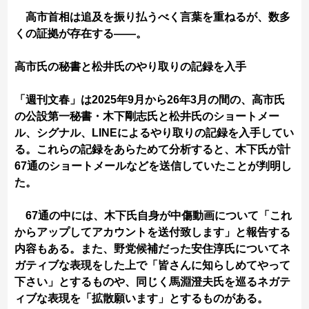
高市首相は追及を振り払うべく言葉を重ねるが、数多
くの証拠が存在する――。
高市氏の秘書と松井氏のやり取りの記録を入手
「週刊文春」は2025年9月から26年3月の間の、高市氏
の公設第一秘書・木下剛志氏と松井氏のショートメー
ル、シグナル、LINEによるやり取りの記録を入手してい
る。これらの記録をあらためて分析すると、木下氏が計
67通のショートメールなどを送信していたことが判明し
た。
67通の中には、木下氏自身が中傷動画について「これ
からアップしてアカウントを送付致します」と報告する
内容もある。また、野党候補だった安住淳氏についてネ
ガティブな表現をした上で「皆さんに知らしめてやって
下さい」とするものや、同じく馬淵澄夫氏を巡るネガテ
ィブな表現を「拡散願います」とするものがある。