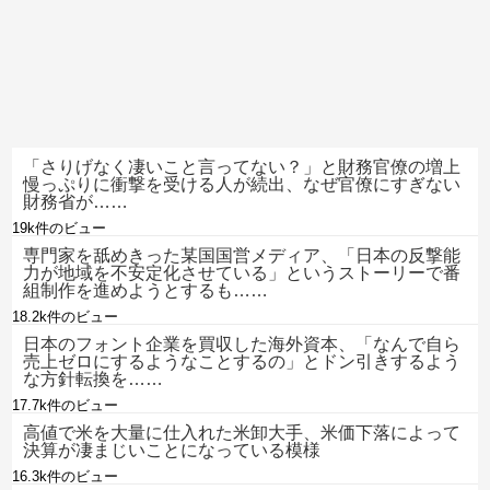
「さりげなく凄いこと言ってない？」と財務官僚の増上
慢っぷりに衝撃を受ける人が続出、なぜ官僚にすぎない
財務省が……
19k件のビュー
専門家を舐めきった某国国営メディア、「日本の反撃能
力が地域を不安定化させている」というストーリーで番
組制作を進めようとするも……
18.2k件のビュー
日本のフォント企業を買収した海外資本、「なんで自ら
売上ゼロにするようなことするの」とドン引きするよう
な方針転換を……
17.7k件のビュー
高値で米を大量に仕入れた米卸大手、米価下落によって
決算が凄まじいことになっている模様
16.3k件のビュー