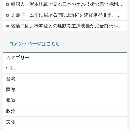
韓国人「熊本地震で見る日本の土木技術の完全勝利をご覧ください」→「これはすごいわ」「こういうのを見ると日本人は何か適当に作る感じがしない・・・」...
原爆ドーム前に居座る”市民団体”を警官隊が排除、その瞬間に周囲で見守っていた観客たちが……
佐藤二朗、橋本愛との騒動で主演映画が完全白紙へｗｗｗｗｗ
PTA会長「PTA参加拒否した親へ最終警告。こうなってもいい？」
コメントページはこちら
中国の海水浴場の映像があまりにも・・・
カテゴリー
中国
台湾
国際
報道
Powered by livedoor 相互RSS
政治
文化