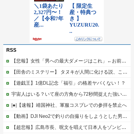
RSS
【悲報】女性「男への最大ダメージはこれ」←お前ら耐えられる？
【田舎のミステリー】 タヌキが人間に化ける説、これ多分マジ
【遊戯王】1億DL記念「福引」の格差ヤバくない！？
宇宙人はいる？いて座の方角から72秒間捉えた強い電波、50年間正体分からぬ「Wow！信号」他
|●|【速報】靖国神社、軍服コスプレでの参拝を禁止へ
【動画】DJI Neo2で釣りの自撮りをしようとした男の悲劇（ノ∇`）
【超悲報】広島市長、呪文を唱えて日本人をゾンビ化させていると非難されてしまう