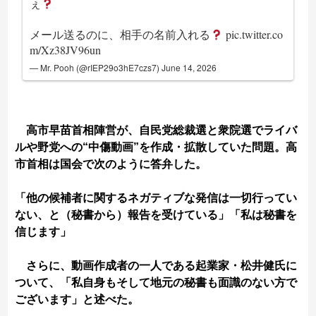
ぇ
メール送るのに、相手の名前入れる
pic.twitter.co
m/Xz38JV96un
— Mr. Pooh (@rIEP29o3hE7czs7)
June 14, 2026
高市早苗首相陣営が、自民党総裁選と衆院選でライバ
ルや野党への“中傷動画”を作成・拡散していた問題。高
市首相は国会で次のように答弁した。
「他の候補者に関するネガティブな発信は一切行ってい
ない、と（秘書から）報告を受けている」「私は秘書を
信じます」
さらに、動画作成者の一人である起業家・松井健氏に
ついて、「私自身もそして地元の秘書も面識のない方で
ございます」と述べた。