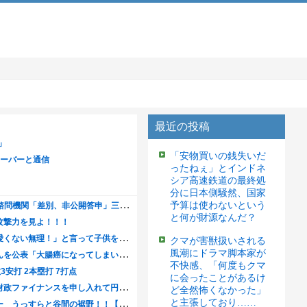
最近の投稿
「安物買いの銭失いだ
ったねぇ」とインドネ
シア高速鉄道の最終処
分に日本側騒然、国家
予算は使わないという
と何が財源なんだ？
クマが害獣扱いされる
風潮にドラマ脚本家が
不快感、「何度もクマ
に会ったことがあるけ
ど全然怖くなかった」
と主張しており……