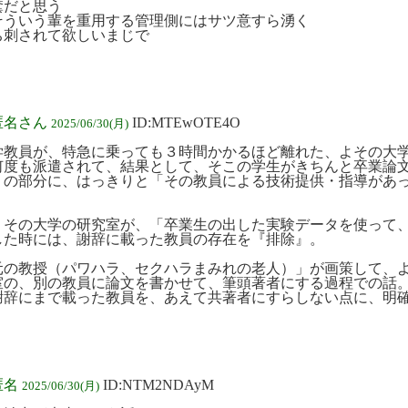
糞だと思う
そういう輩を重用する管理側にはサツ意すら湧く
ち刺されて欲しいまじで
:匿名さん
ID:MTEwOTE4O
2025/06/30(月)
学教員が、特急に乗っても３時間かかるほど離れた、よその大
何度も派遣されて、結果として、そこの学生がきちんと卒業論
』の部分に、はっきりと「その教員による技術提供・指導があ
、その大学の研究室が、「卒業生の出した実験データを使って
した時には、謝辞に載った教員の存在を『排除』。
元の教授（パワハラ、セクハラまみれの老人）」が画策して、
室の、別の教員に論文を書かせて、筆頭著者にする過程での話
謝辞にまで載った教員を、あえて共著者にすらしない点に、明
匿名
ID:NTM2NDAyM
2025/06/30(月)