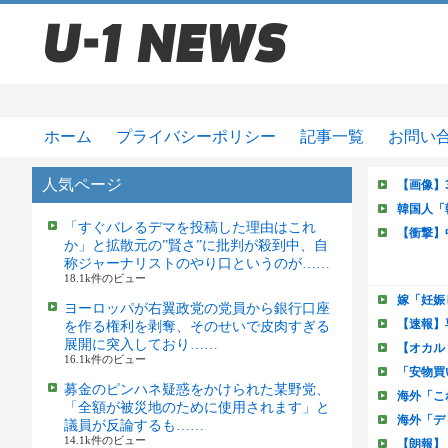
ホーム
プライバシーポリシー
記事一覧
お問い
人気ページ
「すぐバレるデマを投稿した理由はこれ
か」と拡散元の”賢さ”に批判が殺到中、自
称ジャーナリストのやり口というのが……
18.1k件のビュー
ヨーロッパが右翼政党の党員から銀行口座
を作る権利を剥奪、そのせいで皮肉すぎる
展開に突入しており……
16.1k件のビュー
募金のピンハネ疑惑をかけられた某野党、
「全額が被災地のために使用されます」と
議員が反論するも……
14.1k件のビュー