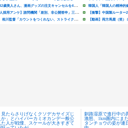
く見たらさりげなくクソデカサイズじ
釧路湿原で進行中の
えか」とハイパーカミオカンデ一般公
激怒、1km圏内にま
見た人が戦慄、スケールが大きすぎて
タンチョウの姿が連
が狂っていたが……
中……