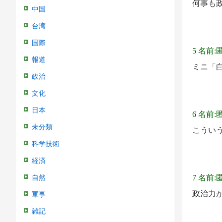
何事も
中国
台湾
国際
5 名前:
報道
ミニ「
政治
文化
日本
6 名前:
未分類
こうい
科学技術
経済
7 名前:
自然
政治力
軍事
雑記