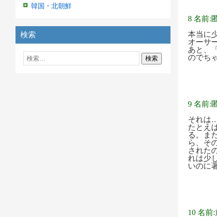
韓国・北朝鮮
8 名前:
本当に
検索
オーサ
あと、
のでち
9 名前:
それは
たとえ
る。ま
ら、そ
された
れは少
いのに
10 名