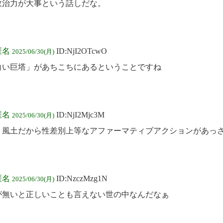
政治力が大事という話しだな。
匿名
ID:NjI2OTcwO
2025/06/30(月)
白い巨塔」があちこちにあるということですね
匿名
ID:NjI2Mjc3M
2025/06/30(月)
う風土だから性差別上等なアファーマティブアクションがあっ
匿名
ID:NzczMzg1N
2025/06/30(月)
が無いと正しいことも言えない世の中なんだなぁ