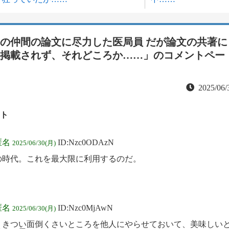
の仲間の論文に尽力した医局員 だが論文の共著に
掲載されず、それどころか……」
のコメントペー
2025/06/
ト
匿名
ID:Nzc0ODAzN
2025/06/30(月)
の時代。これを最大限に利用するのだ。
匿名
ID:Nzc0MjAwN
2025/06/30(月)
うきつい面倒くさいところを他人にやらせておいて、美味しい