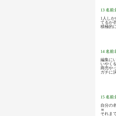
13 名前
1人し
てるか
積極的
14 名前
編集に
いやく
商売や
ガチに
15 名前
自分の
ｗ
それま