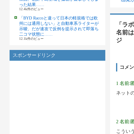
った結果……
12.4k件のビュー
「BYD Raccoと違って日本の軽規格では欧
州には通用しない」と自動車系ライターが
「ラボ
示唆、だが速攻で反例を提示されて即落ち
名前は
二コマ状態に……
12.1k件のビュー
ジ
スポンサードリンク
コメン
1 名前:
ネット
2 名前:
こうい