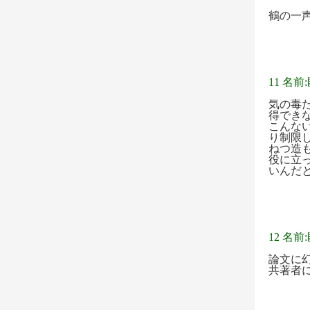
鶴の一
11 名前
気の毒
得でき
こんな
り制限
ねつ造
役に立
いんだ
12 名前
論文に
共著者