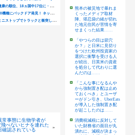
熊本の被災地で暴れま
くったメディア取材
陣、堪忍袋の緒が切れ
た地元住民が苦情を寄
せまくった結果……
「やつらの目は節穴
か？」と日米に見切り
をつけた欧州投資家の
選択に衝撃を受ける人
が続出、日英米の資産
を処分して代わりに選
んだのは……
「こんな事になるんや
から強制置き配は止め
ておくべき」とユーザ
ーがドン引き、UberEats
が導入した強制置き配
が起こしたのは……
異常事態に生物学者が
消費税減税に反対して
だ飛べないヒナを連れた
いた財務省の面目が丸
»
日確認されている
潰れに、減税が決まっ