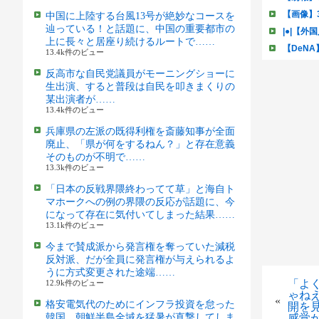
中国に上陸する台風13号が絶妙なコースを
辿っている！と話題に、中国の重要都市の
上に長々と居座り続けるルートで……
13.4k件のビュー
反高市な自民党議員がモーニングショーに
生出演、すると普段は自民を叩きまくりの
某出演者が……
13.4k件のビュー
兵庫県の左派の既得利権を斎藤知事が全面
廃止、「県が何をするねん？」と存在意義
そのものが不明で……
13.3k件のビュー
「日本の反戦界隈終わってて草」と海自ト
マホークへの例の界隈の反応が話題に、今
になって存在に気付いてしまった結果……
13.1k件のビュー
今まで賛成派から発言権を奪っていた減税
反対派、だが全員に発言権が与えられるよ
うに方式変更された途端……
「よ
12.9k件のビュー
ゃね
«
格安電気代のためにインフラ投資を怠った
開を
韓国、朝鮮半島全域を猛暑が直撃してしま
感覚