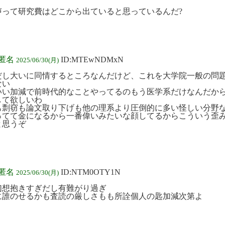
声って研究費はどこから出ていると思っているんだ?
:匿名
ID:MTEwNDMxN
2025/06/30(月)
だし大いに同情するところなんだけど、これを大学院一般の問
ない
いい加減で前時代的なことやってるのもう医学系だけなんだか
して欲しいわ
も剽窃も論文取り下げも他の理系より圧倒的に多い怪しい分野
ってて金になるから一番偉いみたいな顔してるからこういう歪
と思うぞ
:匿名
ID:NTM0OTY1N
2025/06/30(月)
幻想抱きすぎだし有難がり過ぎ
に誰のせるかも査読の厳しさもも所詮個人の匙加減次第よ