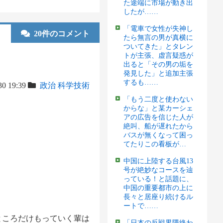
た途端に市場が動き出
したが……
「電車で女性が失神し
20件のコメント
たら無言の男が真横に
ついてきた」とタレン
トが主張、虚言疑惑が
出ると「その男の垢を
発見した」と追加主張
するも……
30 19:39
政治
科学技術
「もう二度と使わない
からな」と某カーシェ
アの広告を信じた人が
絶叫、船が遅れたから
バスが無くなって困っ
てたりこの看板が…
中国に上陸する台風13
号が絶妙なコースを辿
っている！と話題に、
中国の重要都市の上に
長々と居座り続けるル
ートで……
ところだけもっていく輩は
「日本の反戦界隈終わ