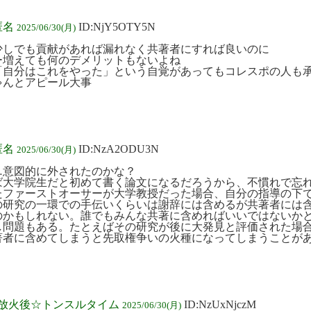
匿名
ID:NjY5OTY5N
2025/06/30(月)
少しでも貢献があれば漏れなく共著者にすれば良いのに
ー増えても何のデメリットもないよね
「自分はこれをやった」という自覚があってもコレスポの人も
ゃんとアピール大事
匿名
ID:NzA2ODU3N
2025/06/30(月)
…意図的に外されたのかな？
ば大学院生だと初めて書く論文になるだろうから、不慣れで忘
たファーストオーサーが大学教授だった場合、自分の指導の下
の研究の一環での手伝いくらいは謝辞には含めるが共著者には
のかもしれない。誰でもみんな共著に含めればいいではないか
し問題もある。たとえばその研究が後に大発見と評価された場
著者に含めてしまうと先取権争いの火種になってしまうことが
前:放火後☆トンスルタイム
ID:NzUxNjczM
2025/06/30(月)