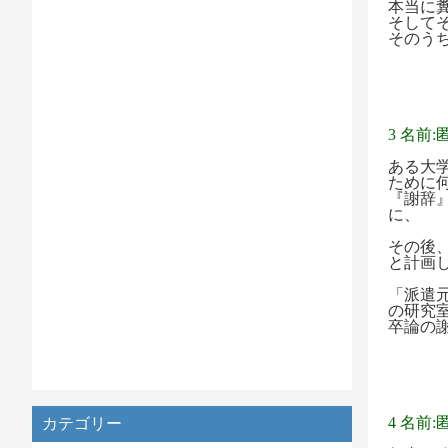
本当に
そして
そのう
3 名前
ある大
ために
『謝辞
に、
その後
と計画
「派遣
の研究
卒論の
4 名前:
カテゴリー