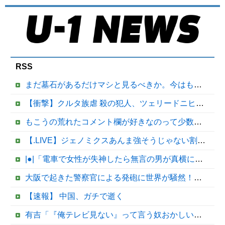
RSS
まだ墓石があるだけマシと見るべきか。今はもう合葬墓ばかり
【衝撃】クルタ族虐 殺の犯人、ツェリードニヒで確定！クロロの演劇のせいで2人も無駄死ににwwww
もこうの荒れたコメント欄が好きなのって少数派なのか？
【.LIVE】ジェノミクスあんま強そうじゃない割に高そうという恐竜デッキの宿命を背負ってる他
|●|「電車で女性が失神したら無言の男が真横についてきた」とタレントが主張、虚言疑惑が出ると「その男の垢を発見した」と追加主張するも……
大阪で起きた警察官による発砲に世界が騒然！←「日本がアメリカ化してきている」（海外の反応）
【速報】 中国、ガチで逝く
有吉「『俺テレビ見ない』って言う奴おかしいだろ。団子屋で『団子食べない』って言うか？」