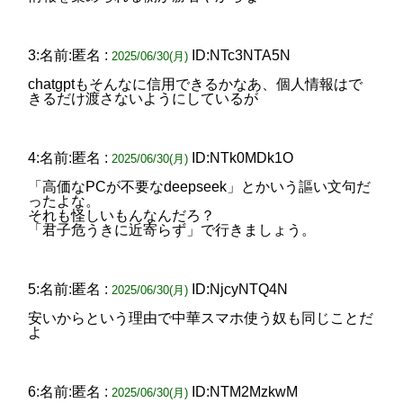
3:名前:匿名 :
ID:NTc3NTA5N
2025/06/30(月)
chatgptもそんなに信用できるかなあ、個人情報はで
きるだけ渡さないようにしているが
4:名前:匿名 :
ID:NTk0MDk1O
2025/06/30(月)
「高価なPCが不要なdeepseek」とかいう謳い文句だ
ったよな。
それも怪しいもんなんだろ？
「君子危うきに近寄らず」で行きましょう。
5:名前:匿名 :
ID:NjcyNTQ4N
2025/06/30(月)
安いからという理由で中華スマホ使う奴も同じことだ
よ
6:名前:匿名 :
ID:NTM2MzkwM
2025/06/30(月)