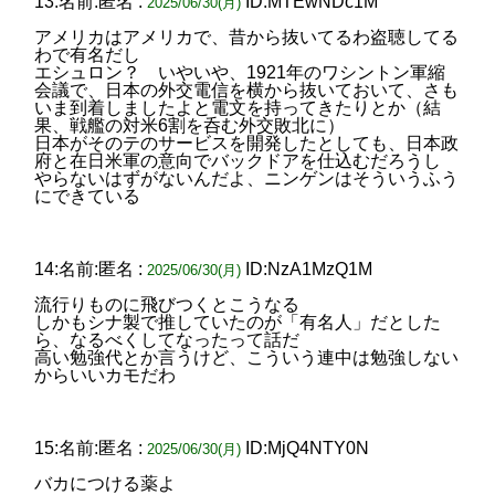
13:名前:匿名 :
ID:MTEwNDc1M
2025/06/30(月)
アメリカはアメリカで、昔から抜いてるわ盗聴してる
わで有名だし
エシュロン？ いやいや、1921年のワシントン軍縮
会議で、日本の外交電信を横から抜いておいて、さも
いま到着しましたよと電文を持ってきたりとか（結
果、戦艦の対米6割を呑む外交敗北に）
日本がそのテのサービスを開発したとしても、日本政
府と在日米軍の意向でバックドアを仕込むだろうし
やらないはずがないんだよ、ニンゲンはそういうふう
にできている
14:名前:匿名 :
ID:NzA1MzQ1M
2025/06/30(月)
流行りものに飛びつくとこうなる
しかもシナ製で推していたのが「有名人」だとした
ら、なるべくしてなったって話だ
高い勉強代とか言うけど、こういう連中は勉強しない
からいいカモだわ
15:名前:匿名 :
ID:MjQ4NTY0N
2025/06/30(月)
バカにつける薬よ