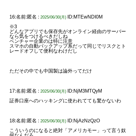
16:名前:匿名 :
ID:MTEwNDI0M
2025/06/30(月)
※3
どんなアプリでも保存先がオンライン経由のサーバー
なら気をつけるべきだしね
ベンチャー企業のは特に注意
スマホの自動バックアップ系だって同じでリスクとト
レードオフして便利なわけだし
ただその中でも中国製は論外ってだけ
17:名前:匿名 :
ID:NjM3MTQyM
2025/06/30(月)
証券口座へのハッキングに使われてても驚かないわ
18:名前:匿名 :
ID:NjAzNzQzO
2025/06/30(月)
こういうのになると絶対「アメリカモー」って言う奴
何なんだろ…