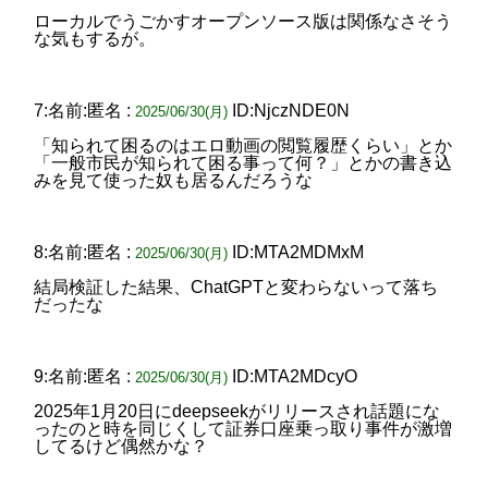
ローカルでうごかすオープンソース版は関係なさそう
な気もするが。
7:名前:匿名 :
ID:NjczNDE0N
2025/06/30(月)
「知られて困るのはエロ動画の閲覧履歴くらい」とか
「一般市民が知られて困る事って何？」とかの書き込
みを見て使った奴も居るんだろうな
8:名前:匿名 :
ID:MTA2MDMxM
2025/06/30(月)
結局検証した結果、ChatGPTと変わらないって落ち
だったな
9:名前:匿名 :
ID:MTA2MDcyO
2025/06/30(月)
2025年1月20日にdeepseekがリリースされ話題にな
ったのと時を同じくして証券口座乗っ取り事件が激増
してるけど偶然かな？