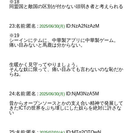
※18
同盟国と敵国の区別が付かない頭弱き者と考えられる
23:名前:匿名 :
ID:NzA2NzAzM
2025/06/30(月)
※19
シーインにテムに、中華製アプリに中華製ゲーム。
痛い目みないと馬鹿は分からない。
生暖かく見守ってやりましょう。
そんな奴に限って、痛い目みても言わないのな恥だか
らね。
24:名前:匿名 :
ID:NjM3NzA5M
2025/06/30(月)
昔からオープンソースとかの支え合い精神で発展して
きたICTの世界をぶち壊しにした奴らを絶対に許さな
い
25:名前:匿名 :
ID:MTg2OTQwN
2025/07/01(火)