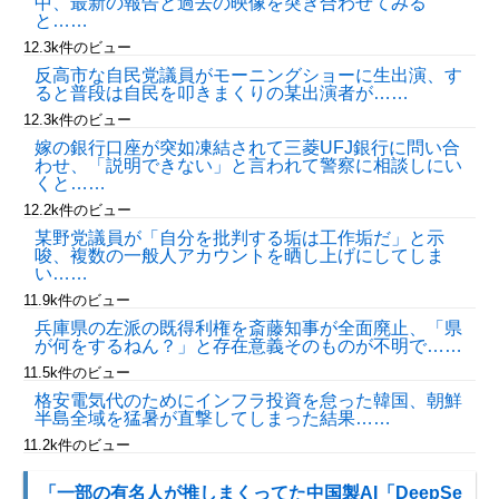
中、最新の報告と過去の映像を突き合わせてみる
と……
12.3k件のビュー
反高市な自民党議員がモーニングショーに生出演、す
ると普段は自民を叩きまくりの某出演者が……
12.3k件のビュー
嫁の銀行口座が突如凍結されて三菱UFJ銀行に問い合
わせ、「説明できない」と言われて警察に相談しにい
くと……
12.2k件のビュー
某野党議員が「自分を批判する垢は工作垢だ」と示
唆、複数の一般人アカウントを晒し上げにしてしま
い……
11.9k件のビュー
兵庫県の左派の既得利権を斎藤知事が全面廃止、「県
が何をするねん？」と存在意義そのものが不明で……
11.5k件のビュー
格安電気代のためにインフラ投資を怠った韓国、朝鮮
半島全域を猛暑が直撃してしまった結果……
11.2k件のビュー
「一部の有名人が推しまくってた中国製AI「DeepSe