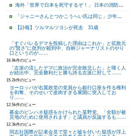
海外「世界で日本を死守するぞ！」 日本の消防署を訪れたちびっ子集団が世界をメロメロに
「ジャニーさんとつかこうへい氏は同じ」少年隊・錦織一清が明かすレジェンドの共通点と我流の演出論
【訃報】ツルマルツヨシが死去 31歳
【速報】病院の屋上で「死神に扮して」患者をじっと見つめていた男性を逮捕
「すぐバレるデマを投稿した理由はこれか」と拡散元
の”賢さ”に批判が殺到中、自称ジャーナリストのやり
【移民政策反対】イオンの売り場で唐揚げを食う中国人の子供
口というのが……
16.9k件のビュー
「左派の流したデマに政治が完全敗北した」と嘆く人
が続出中、完全勝利だと勝ち誇る左派に対して……
15.2k件のビュー
ヨーロッパが右翼政党の党員から銀行口座を作る権利
を剥奪、そのせいで皮肉すぎる展開に突入してお
り……
12.5k件のビュー
募金のピンハネ疑惑をかけられた某野党、「全額が被
Powered by livedoor 相互RSS
災地のために使用されます」と議員が反論するも……
12.3k件のビュー
同志社国際が記者会見で堂々と嘘を付いた疑惑が浮上