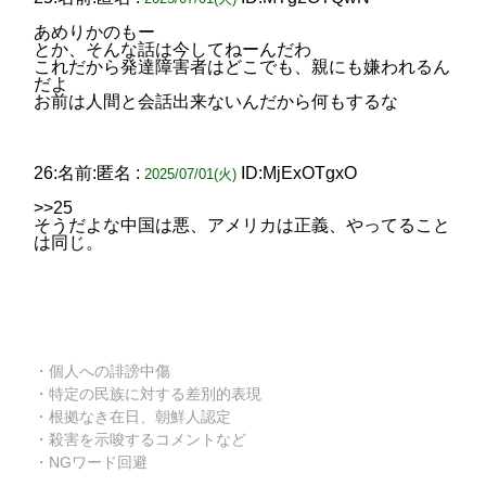
あめりかのもー
とか、そんな話は今してねーんだわ
これだから発達障害者はどこでも、親にも嫌われるん
だよ
お前は人間と会話出来ないんだから何もするな
26:名前:匿名 :
ID:MjExOTgxO
2025/07/01(火)
>>25
そうだよな中国は悪、アメリカは正義、やってること
は同じ。
・個人への誹謗中傷
・特定の民族に対する差別的表現
・根拠なき在日、朝鮮人認定
・殺害を示唆するコメントなど
・NGワード回避