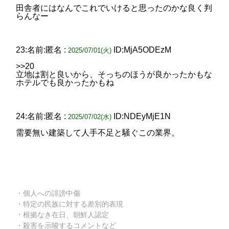
田舎者にはなんでこれでいけると思ったのかな良く判
らんなー
23:名前:匿名 :
ID:MjA5ODEzM
2025/07/01(火)
>>20
立地は割と良いから、そっちのほうが良かったかもな
ホテルでも良かったかもね
24:名前:匿名 :
ID:NDEyMjE1N
2025/07/02(水)
需要無い建築して人手不足と騒ぐこの業界。
・個人への誹謗中傷
・特定の民族に対する差別的表現
・根拠なき在日、朝鮮人認定
・殺害を示唆するコメントなど