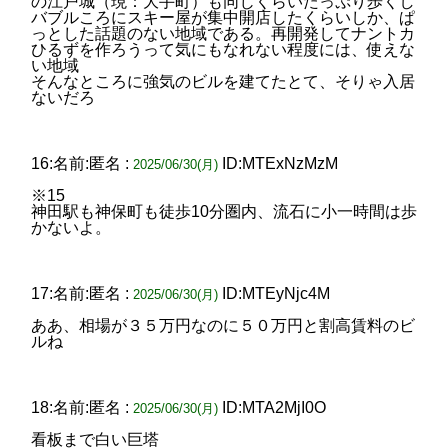
の江戸城（現：大手町）も同じくらいたっぷり歩くし
バブルころにスキー屋が集中開店したくらいしか、ぱ
っとした話題のない地域である。再開発してナントカ
ひるずを作ろうって気にもなれない程度には、使えな
い地域
そんなところに強気のビルを建てたとて、そりゃ入居
ないだろ
16:名前:匿名 :
ID:MTExNzMzM
2025/06/30(月)
※15
神田駅も神保町も徒歩10分圏内、流石に小一時間は歩
かないよ。
17:名前:匿名 :
ID:MTEyNjc4M
2025/06/30(月)
ああ、相場が３５万円なのに５０万円と割高賃料のビ
ルね
18:名前:匿名 :
ID:MTA2MjI0O
2025/06/30(月)
看板まで白い巨塔