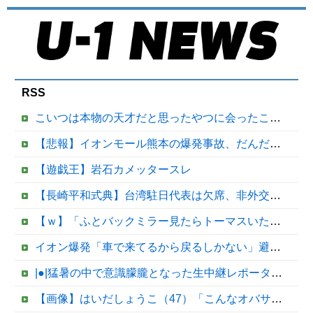
RSS
こいつは本物の天才だと思ったやつに会ったことある？
【悲報】イオンモール熊本の爆発事故、だんだんとイオン側が悪いんじゃないかという世論になってしまう
【遊戯王】岩石カメッタースレ
【長崎平和式典】台湾駐日代表は欠席、非外交団扱いに抗議※今年2026年も北朝鮮は送付対象他
【ｗ】「ふとバックミラー見たらトーマスいた！」怖すぎる画像が話題に
イオン爆発「車で来てるから戻るしかない」避難後に館内へ…現場の実態が判明
|●|猛暑の中で意識朦朧となった生中継レポーター、それを某出演者が爆笑しながら現場レポート続行を強制する動画が再注目されて……
【画像】はいだしょうこ（47）「こんなオバサンでいいの…？」