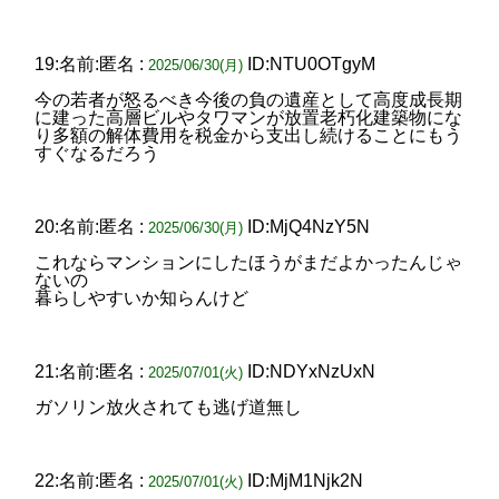
19:名前:匿名 :
ID:NTU0OTgyM
2025/06/30(月)
今の若者が怒るべき今後の負の遺産として高度成長期
に建った高層ビルやタワマンが放置老朽化建築物にな
り多額の解体費用を税金から支出し続けることにもう
すぐなるだろう
20:名前:匿名 :
ID:MjQ4NzY5N
2025/06/30(月)
これならマンションにしたほうがまだよかったんじゃ
ないの
暮らしやすいか知らんけど
21:名前:匿名 :
ID:NDYxNzUxN
2025/07/01(火)
ガソリン放火されても逃げ道無し
22:名前:匿名 :
ID:MjM1Njk2N
2025/07/01(火)