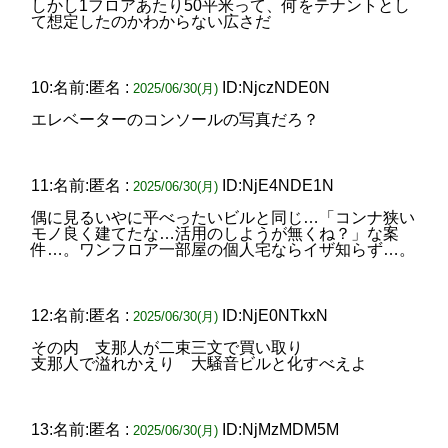
しかし1フロアあたり50平米って、何をテナントとし
て想定したのかわからない広さだ
10:名前:匿名 :
ID:NjczNDE0N
2025/06/30(月)
エレベーターのコンソールの写真だろ？
11:名前:匿名 :
ID:NjE4NDE1N
2025/06/30(月)
偶に見るいやに平べったいビルと同じ…「コンナ狭い
モノ良く建てたな…活用のしようが無くね？」な案
件…。ワンフロア一部屋の個人宅ならイザ知らず…。
12:名前:匿名 :
ID:NjE0NTkxN
2025/06/30(月)
その内 支那人が二束三文で買い取り
支那人で溢れかえり 大騒音ビルと化すべえよ
13:名前:匿名 :
ID:NjMzMDM5M
2025/06/30(月)