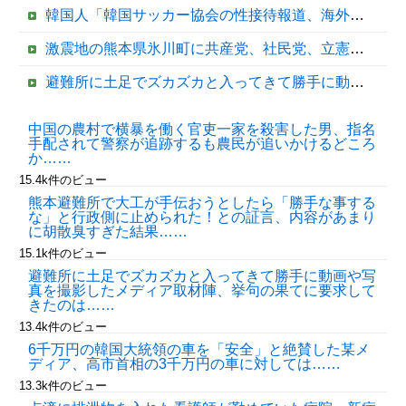
韓国人「韓国サッカー協会の性接待報道、海外でも大騒ぎに・・・2002年W杯4強の記録取り消しの声も」→「マジで国の恥だ」「2002年まで疑う価値...
激震地の熊本県氷川町に共産党、社民党、立憲民政党等の左派の救援は影すら見えず。住民苦言
避難所に土足でズカズカと入ってきて勝手に動画や写真を撮影したメディア取材陣、挙句の果てに要求してきたのは……
【終了？】高市フィーバー、一転して”高市ショック”へ…支持率も市場も急降下ｗｗｗｗｗｗｗｗ
中国の農村で横暴を働く官吏一家を殺害した男、指名
手配されて警察が追跡するも農民が追いかけるどころ
銅線ケーブル2.2トン盗んだベトナム国籍の男を逮捕 #移民 #外国人 #ニュース
か……
15.4k件のビュー
熊本避難所で大工が手伝おうとしたら「勝手な事する
な」と行政側に止められた！との証言、内容があまり
に胡散臭すぎた結果……
15.1k件のビュー
避難所に土足でズカズカと入ってきて勝手に動画や写
真を撮影したメディア取材陣、挙句の果てに要求して
きたのは……
13.4k件のビュー
Powered by livedoor 相互RSS
6千万円の韓国大統領の車を「安全」と絶賛した某メ
ディア、高市首相の3千万円の車に対しては……
13.3k件のビュー