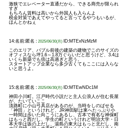
激狭でエレベーター直通だから、できる商売が限られ
すぎ
もちろん賃料は高いから外国人も入らんよ
税金対策であえてやってると言ってるやつもいるが、
ほんとかねぇ
14:名前:匿名 :
ID:MTExNzMzM
2025/06/30(月)
このエリア、バブル前後の建築の建物でこのサイズの
オフィスなら坪1.6～1.8万ぐらいだと思うけど、3.4は
いくら新築でも倍は高過ぎと思う。
スタートアップ企業なら多少古くてもここには入らな
いと思うよ。
15:名前:匿名 :
ID:MTEwNDc1M
2025/06/30(月)
神田小川町。江戸時代小説だと主人公浪人が住む長屋
が、たいていここ
淡路町に小山弓具店があるのが、当時をしのばせる
「神田」というけれど、JR神田駅は東へたっぷり小
一時間は歩いた向こうにあるし、古本で有名な神保町
はもっと西だし、学生の町というけれど明治大学・日
本大学は坂の上だし、湯島の東大はもっと北だし、南