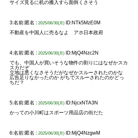
サイズ見るに机の搬入すら面倒くさそう
3:名前:匿名 :
ID:NTk5MzE0M
2025/06/30(月)
不動産を中国人に売るなよ アホ日本政府
4:名前:匿名 :
ID:MjQ4Nzc2N
2025/06/30(月)
でも、中国人が買いそうな物件の割りにはなぜかスカ
スカだぞ
立地は悪くなさそうだがなぜかスルーされたのかな
広告足りなかったのか がちでスルーされたのかどっ
ちだ？
5:名前:匿名 :
ID:NjcxNTA3N
2025/06/30(月)
かっての小川町はスポーツ用品店の街だた
6:名前:匿名 :
ID:MjQ4NzgwM
2025/06/30(月)