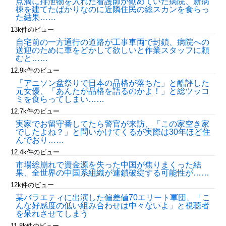
点滴に排泄物を入れた看護師が勤めていた病院、新病
棟を建てたばかりなのに近隣住民の総スカンを食らっ
た結果……
13k件のビュー
自宅前の一方通行の道路が工事車両で封鎖、病院への
送迎のために車をどかして欲しいと作業スタッフに頼
むと……
12.9k件のビュー
「アニソン盆祭りで日本の品格が落ちた」と酷評した
元女優、「あんたが品格を語るのかよ！」と総ツッコ
ミを食らってしまい……
12.7k件のビュー
実家でお留守番してたら警官が来訪、「この家空き家
でしたよね？」と問いかけてくるが実際は30年ほど住
んでおり……
12.4k件のビュー
市場総崩れで資金源を失った中国が焦りまくった結
果、全世界の中国系組織が連鎖破綻する可能性が……
12k件のビュー
某バラエティに出演した偏差値70エリート軍団、「こ
んな好感度の低い組み合わせは中々ないよ」と視聴者
を呆れさせてしまう
11.8k件のビュー