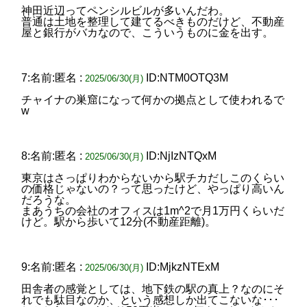
神田近辺ってペンシルビルが多いんだわ。
普通は土地を整理して建てるべきものだけど、不動産
屋と銀行がバカなので、こういうものに金を出す。
7:名前:匿名 :
ID:NTM0OTQ3M
2025/06/30(月)
チャイナの巣窟になって何かの拠点として使われるで
w
8:名前:匿名 :
ID:NjIzNTQxM
2025/06/30(月)
東京はさっぱりわからないから駅チカだしこのくらい
の価格じゃないの？って思ったけど、やっぱり高いん
だろうな。
まあうちの会社のオフィスは1m^2で月1万円くらいだ
けど。駅から歩いて12分(不動産距離)。
9:名前:匿名 :
ID:MjkzNTExM
2025/06/30(月)
田舎者の感覚としては、地下鉄の駅の真上？なのにそ
れでも駄目なのか、という感想しか出てこないな･･･