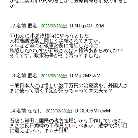
かぜに薬出すのやめるとかで医療費減らす努力するし
か
12:名前:匿名 :
ID:NTgxOTU2M
2025/02/28(金)
05ねんに小泉政権時にやろうとした
人権擁護法案、同じく凍結されてますが、
２年ほど前に石破事務所に電話した時に
確認したのですが石破さんは人権法あきらめてない
そうです。政策秘書がそう言ってました。
13:名前:匿名 :
ID:MjgzMzIwM
2025/02/28(金)
一般日本人には惜しい数千万円の治療薬を、外国人さ
まに使って頂く予定が狂っちゃって大丈夫そ？
14:名前:ななし :
ID:ODQ5MTcwM
2025/02/28(金)
石破も岸田も国民の税負担増ばかり工作しているな。
まさに反日媚韓の工作員というべきか。選挙で痛い目
に遭えばいい。キムチ野郎