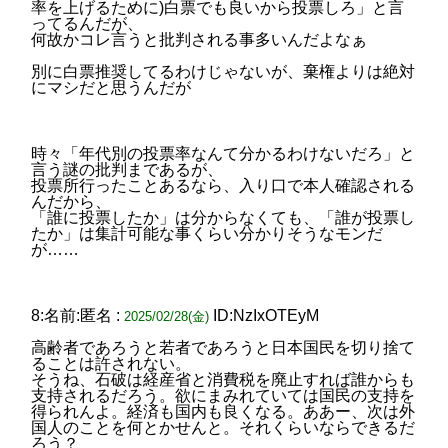
率を上げるために)白票でも良いから投票しろ」と言
ってるんだが、
何故かコレ言うと批判される事多いんだよなぁ
別に白票推奨してるわけじゃないが、棄権よりは絶対
にマシだと思うんだが
時々「年代別の投票率なんて分かるわけないだろ」と
言う謎の批判まであるが、
投票所行ったことあるなら、入り口で本人確認される
んだから、
「誰に投票したか」は分からなくても、「誰が投票し
たか」は集計可能な事くらい分かりそうなモンだ
が……
8:名前:匿名 :
ID:NzIxOTEyM
2025/02/28(金)
高齢者であろうと若者であろうと日本国民を切り捨て
ることは許されない。
そうね、石破は経産省と消費税を廃止すれば誰からも
支持されるだろう。欲にまみれていては国民の支持を
得られんよ。経済も国内も良くなる。ああー、次は外
国人のことを何とかせんと。それくらいならできるだ
ろう？