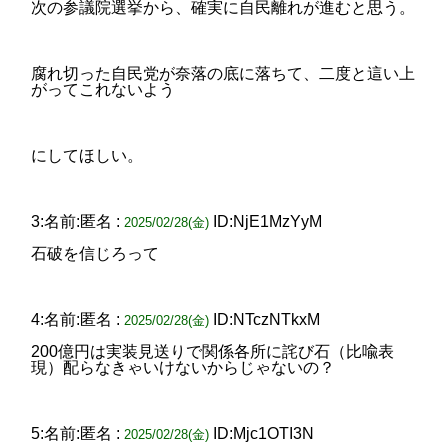
次の参議院選挙から、確実に自民離れが進むと思う。
腐れ切った自民党が奈落の底に落ちて、二度と這い上
がってこれないよう
にしてほしい。
3:名前:匿名 :
ID:NjE1MzYyM
2025/02/28(金)
石破を信じろって
4:名前:匿名 :
ID:NTczNTkxM
2025/02/28(金)
200億円は実装見送りで関係各所に詫び石（比喩表
現）配らなきゃいけないからじゃないの？
5:名前:匿名 :
ID:Mjc1OTI3N
2025/02/28(金)