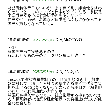
2025/02/28(金)
財務省解体デモもいいが、まず自民党、維新他を終わ
らせないと このままだと日本がダメになる 参院選
では自民党をつぶす勢いで声をあげないと
自民党他、石破、岩屋など日本をつぶしにかかってる
国民が貧しくなっていく..
18:名前:匿名 :
ID:MjMxOTYzO
2025/02/28(金)
>>17
解体デモって実態あるの？
れいわとかあの手のノータリン集団と違う？
19:名前:匿名 :
ID:NjI4NDgzN
2025/02/28(金)
threadsで高額療養費制度の上限負担額引き上げ賛成
奴に対して、治したら社会復帰できる働き世代まで負
担を上げるのは良くないって言ったらボロクソ粘着叩
かれたけど結局凍結の方向で草
尊厳死を導入するだとか、社会復帰する事もないであ
ろう超高齢者の治療や延命治療への負担上げた方が健
全な社会だわ