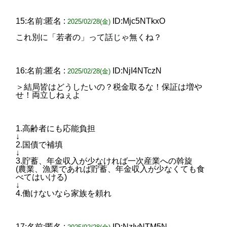
15:名前:匿名 :
ID:Mjc5NTkxO
2025/02/28(金)
これ別に「若者の」って話じゃ無くね？
16:名前:匿名 :
ID:NjI4NTczN
2025/02/28(金)
＞結局皆はどうしたいの？税金取るな！保証は増や
せ！両立しねぇよ
1.高齢者にも応能負担
↓
2.国債で補填
↓
3.貯蓄、年金収入が少なければ一次産業への斡旋
(農業、漁業であれば貯蓄、年金収入が少なくても食
べてはいける)
↓
4.働けないなら家族を頼れ
17:名前:匿名 :
ID:NzIyNTM5N