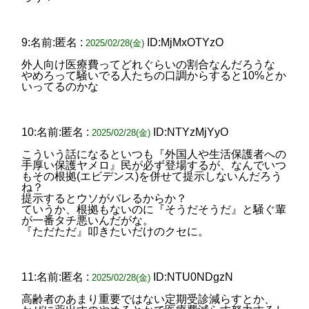
9:名前:匿名 :
ID:MjMxOTYzO
2025/02/28(金)
外人向け医療費ってどれぐらいの割合なんだろうな
やめろって騒いでる人たちの口調からすると10%とか
いってるのかな
10:名前:匿名 :
ID:NTYzMjYyO
2025/02/28(金)
こういう話になるといつも『外国人や生活保護者への
手厚い保護ヤメロ』民が必ず登場するが、なんでいつ
もその根拠(エビデンス)を併せて提示しないんだろう
ね？
提示するとウソがバレるからか？
ていうか、根拠もないのに『そうだそうだ』と騒ぐ輩
が一番タチ悪いんだがな。
『ただただ』叩きたいだけのクセに。
11:名前:匿名 :
ID:NTU0NDgzN
2025/02/28(金)
高齢者のあまり重要ではない定期受診減らすとか、