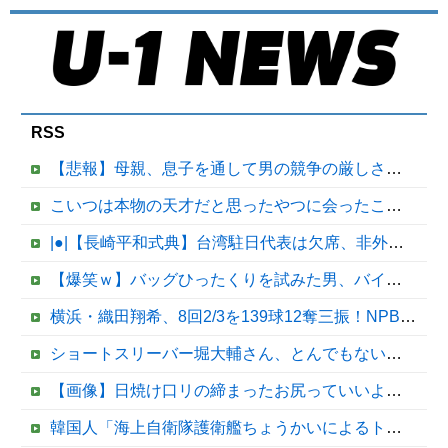
RSS
【悲報】母親、息子を通して男の競争の厳しさを知るｗｗｗｗ
こいつは本物の天才だと思ったやつに会ったことある？
|●|【長崎平和式典】台湾駐日代表は欠席、非外交団扱いに抗議※今年2026年も北朝鮮は送付対象
【爆笑ｗ】バッグひったくりを試みた男、バイクを盗られる！
横浜・織田翔希、8回2/3を139球12奪三振！NPB12球団＆MLBスカウト集結他
ショートスリーバー堀大輔さん、とんでもない事になるｗｗｗｗｗｗｗｗ
【画像】日焼け口リの締まったお尻っていいよね！ｗｗｗｗｗ
韓国人「海上自衛隊護衛艦ちょうかいによるトマホーク巡航ミサイルの実射試験に韓国人が衝撃！」→「着々と進む最新鋭の防衛装備‥」