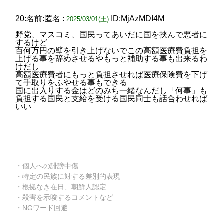
20:名前:匿名 :
ID:MjAzMDI4M
2025/03/01(土)
野党、マスコミ、国民ってあいだに国を挟んで悪者に
するけど
百何万円の壁を引き上げないでこの高額医療費負担を
上げる事を辞めさせるやもっと補助する事も出来るわ
けだし
高額医療費者にもっと負担させれば医療保険費を下げ
て手取りをふやせる事もできる
国に出入りする金はどのみち一緒なんだし「何事」も
負担する国民と支給を受ける国民同士も話合わせれば
いい
・個人への誹謗中傷
・特定の民族に対する差別的表現
・根拠なき在日、朝鮮人認定
・殺害を示唆するコメントなど
・NGワード回避