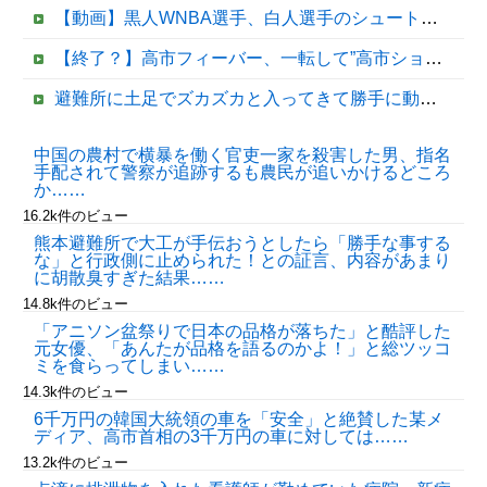
【動画】黒人WNBA選手、白人選手のシュート妨害のためジャンピング・ネックブリーカー・ドロップして退場処分→ロッカールームから「白人特権」と投稿...
【終了？】高市フィーバー、一転して”高市ショック”へ…支持率も市場も急降下ｗｗｗｗｗｗｗｗ
避難所に土足でズカズカと入ってきて勝手に動画や写真を撮影したメディア取材陣、挙句の果てに要求してきたのは……
【遊戯王】岩石カメッタースレ
中国の農村で横暴を働く官吏一家を殺害した男、指名
手配されて警察が追跡するも農民が追いかけるどころ
銅線ケーブル2.2トン盗んだベトナム国籍の男を逮捕 #移民 #外国人 #ニュース
か……
16.2k件のビュー
熊本避難所で大工が手伝おうとしたら「勝手な事する
な」と行政側に止められた！との証言、内容があまり
に胡散臭すぎた結果……
14.8k件のビュー
「アニソン盆祭りで日本の品格が落ちた」と酷評した
元女優、「あんたが品格を語るのかよ！」と総ツッコ
ミを食らってしまい……
14.3k件のビュー
Powered by livedoor 相互RSS
6千万円の韓国大統領の車を「安全」と絶賛した某メ
ディア、高市首相の3千万円の車に対しては……
13.2k件のビュー