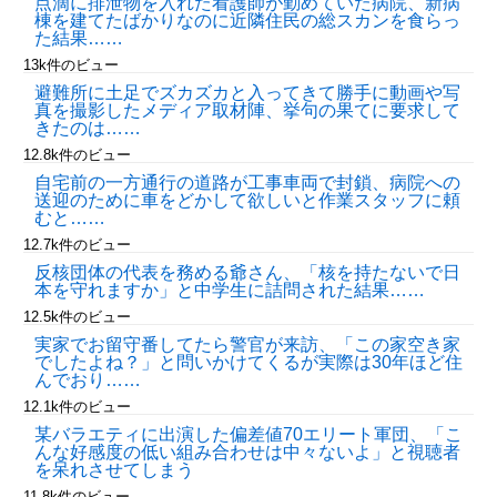
点滴に排泄物を入れた看護師が勤めていた病院、新病
棟を建てたばかりなのに近隣住民の総スカンを食らっ
た結果……
13k件のビュー
避難所に土足でズカズカと入ってきて勝手に動画や写
真を撮影したメディア取材陣、挙句の果てに要求して
きたのは……
12.8k件のビュー
自宅前の一方通行の道路が工事車両で封鎖、病院への
送迎のために車をどかして欲しいと作業スタッフに頼
むと……
12.7k件のビュー
反核団体の代表を務める爺さん、「核を持たないで日
本を守れますか」と中学生に詰問された結果……
12.5k件のビュー
実家でお留守番してたら警官が来訪、「この家空き家
でしたよね？」と問いかけてくるが実際は30年ほど住
んでおり……
12.1k件のビュー
某バラエティに出演した偏差値70エリート軍団、「こ
んな好感度の低い組み合わせは中々ないよ」と視聴者
を呆れさせてしまう
11.8k件のビュー