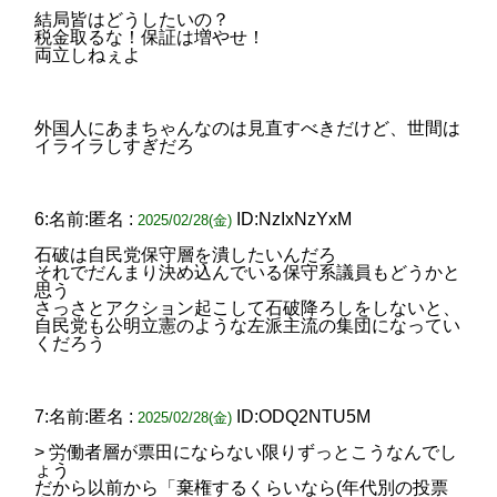
結局皆はどうしたいの？
税金取るな！保証は増やせ！
両立しねぇよ
外国人にあまちゃんなのは見直すべきだけど、世間は
イライラしすぎだろ
6:名前:匿名 :
ID:NzIxNzYxM
2025/02/28(金)
石破は自民党保守層を潰したいんだろ
それでだんまり決め込んでいる保守系議員もどうかと
思う
さっさとアクション起こして石破降ろしをしないと、
自民党も公明立憲のような左派主流の集団になってい
くだろう
7:名前:匿名 :
ID:ODQ2NTU5M
2025/02/28(金)
> 労働者層が票田にならない限りずっとこうなんでし
ょう
だから以前から「棄権するくらいなら(年代別の投票