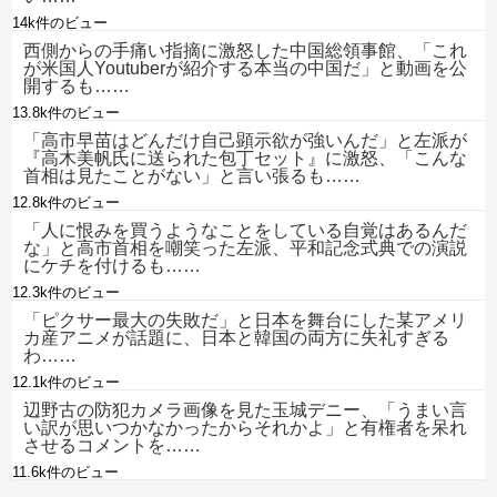
14k件のビュー
西側からの手痛い指摘に激怒した中国総領事館、「これ
が米国人Youtuberが紹介する本当の中国だ」と動画を公
開するも……
13.8k件のビュー
「高市早苗はどんだけ自己顕示欲が強いんだ」と左派が
『高木美帆氏に送られた包丁セット』に激怒、「こんな
首相は見たことがない」と言い張るも……
12.8k件のビュー
「人に恨みを買うようなことをしている自覚はあるんだ
な」と高市首相を嘲笑った左派、平和記念式典での演説
にケチを付けるも……
12.3k件のビュー
「ピクサー最大の失敗だ」と日本を舞台にした某アメリ
カ産アニメが話題に、日本と韓国の両方に失礼すぎる
わ……
12.1k件のビュー
辺野古の防犯カメラ画像を見た玉城デニー、「うまい言
い訳が思いつかなかったからそれかよ」と有権者を呆れ
させるコメントを……
11.6k件のビュー