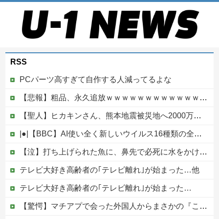
RSS
PCパーツ高すぎて自作する人減ってるよな
【悲報】粗品、永久追放ｗｗｗｗｗｗｗｗｗｗｗｗｗｗｗ（証拠あり）
【聖人】ヒカキンさん、熊本地震被災地へ2000万円の寄付！
|●|【BBC】AI使い全く新しいウイルス16種類の全遺伝情報設計に初成功
【泣】打ち上げられた魚に、鼻先で必死に水をかけてあげる犬が話題
テレビ大好き高齢者の｢テレビ離れ｣が始まった…他
テレビ大好き高齢者の｢テレビ離れ｣が始まった…
【驚愕】マチアプで会った外国人からまさかの『こう』言われたんやがこれワイ詰みか？？？？？？？