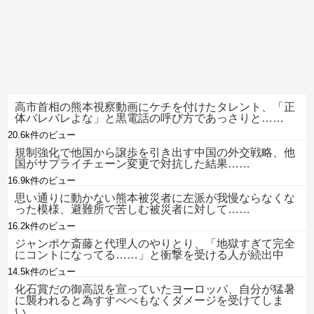
高市首相の熊本視察動画にケチを付けたタレント、「正
体バレバレよな」と黒電話の呼び方であっさりと……
20.6k件のビュー
規制強化で他国から譲歩を引き出す中国の外交戦略、他
国がサプライチェーン変更で対抗した結果……
16.9k件のビュー
思い通りに動かない熊本被災者に左派が我慢ならなくな
った模様、避難所で苦しむ被災者に対して……
16.2k件のビュー
ジャンポケ斎藤と代理人のやりとり、「地獄すぎて完全
にコントになってる……」と衝撃を受ける人が続出中
14.5k件のビュー
化石賞だの御高説を宣っていたヨーロッパ、自分が猛暑
に襲われると為すすべべもなくダメージを受けてしま
い……