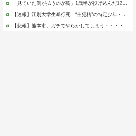
「見ていた側が払うのが筋」1歳半が投げ込んだ12万円のスマホ、半額提示した母親は冷たい？
【速報】江別大学生暴行死 “主犯格”の特定少年・川口侑斗被告に「無期懲役」の判決 当時17歳少年に「懲役30年」の判決
【悲報】熊本市、ガチでやらかしてしまう・・・・
ジャンポケ斎藤と代理人のやりとり、「地獄すぎて完全にコントになってる……」と衝撃を受ける人が続出中
【ヤバい】100件以上の窃盗をしたトルコ国籍の男3人を逮捕 #移民 #外国人
Powered by livedoor 相互RSS