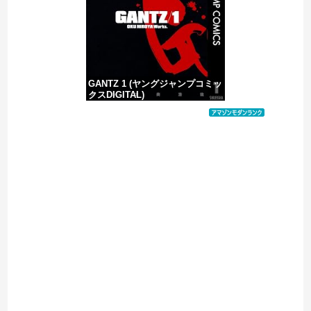
【ヤバい】100件以上の窃盗をしたトルコ国籍の男3人を逮捕 #移民 #外国人
GANTZ 1 (ヤングジャンプコミッ
クスDIGITAL)
価格：¥100
Powered by livedoor 相互RSS