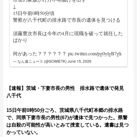
↓
15日午前0時50分頃
警察が八千代町の排水路で市長の遺体を見つける
須藤豊次市長は今年の4月に現職を破って就任した
ばかり
何があった？？？？？？
pic.twitter.com/pg0ylgB7gk
— なん速ニュース (@SOWIETK)
June 15, 2026
【速報】茨城・下妻市長の男性 排水路で遺体で発見
八千代
15日午前0時50分ごろ、茨城県八千代町本郷の排水路
で、同県下妻市長の男性(67)が遺体で見つかった。県警
は自殺の可能性が高いとみて捜査している。遺書は見つ
かっていない。