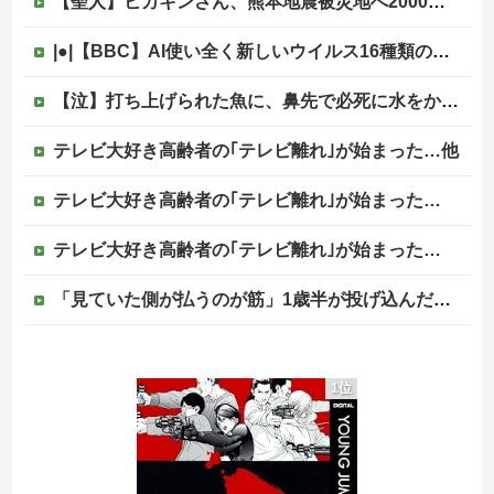
【聖人】ヒカキンさん、熊本地震被災地へ2000万円の寄付！
|●|【BBC】AI使い全く新しいウイルス16種類の全遺伝情報設計に初成功
【泣】打ち上げられた魚に、鼻先で必死に水をかけてあげる犬が話題
テレビ大好き高齢者の｢テレビ離れ｣が始まった…他
テレビ大好き高齢者の｢テレビ離れ｣が始まった…
テレビ大好き高齢者の｢テレビ離れ｣が始まった…
「見ていた側が払うのが筋」1歳半が投げ込んだ12万円のスマホ、半額提示した母親は冷たい？
【速報】江別大学生暴行死 “主犯格”の特定少年・川口侑斗被告に「無期懲役」の判決 当時17歳少年に「懲役30年」の判決
1位
【悲報】熊本市、ガチでやらかしてしまう・・・・
ジャンポケ斎藤と代理人のやりとり、「地獄すぎて完全にコントになってる……」と衝撃を受ける人が続出中