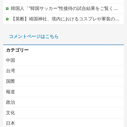
韓国人「“韓国サッカー”性接待の試合結果をご覧ください」→「マッサージ効果は間違いないねｗ」「これが本当のベッドサッカーだ」
【英断】靖国神社、境内におけるコスプレや軍装の禁止を発表「厳粛で神聖なる場所」
ちいかわ、想像以上に奥が深かったｗｗｗ「喋る奴」と「喋らない奴」で人格に差がある模様
コメントページはこちら
中国の海水浴場の映像があまりにも・・・
カテゴリー
中国
台湾
国際
報道
Powered by livedoor 相互RSS
政治
文化
日本