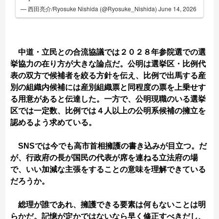
— 西田亮介/Ryosuke Nishida (@Ryosuke_Nishida)
June 14, 2026
中道・立民との合流協議では２０２８年参院選での選
挙協力の在り方が大きな論点だ。公明は選挙区・比例代
表の双方で候補者を絞る方針を伝え、比例で出馬する産
別の組織内候補には産別組織票と同程度の票を上乗せす
る用意があると伝達した。一方で、公明現職のいる選挙
区では一定数、比例では４人以上の公明系候補の擁立を
認めるよう求めている。
SNSでは今でも高市首相擁護の書き込みが目立つ。だ
が、行政府の長が国民の代表が席を連ねる立法府の場
で、いい加減な主張をすることの意味を理解できている
だろうか。
総理が誰であれ、擁護できる要素は何もないことは明
らかだ。記憶が定かではないなら早く修正すべきだし、