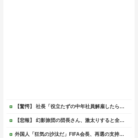
【驚愕】 社長「役立たずの中年社員解雇したら若手もみんな辞めてしまった…」
【悲報】 幻影旅団の団長さん、激太りすると全てが台無しになる
外国人「狂気の沙汰だ」FIFA会長、再選の支持見返りにモロッコへ2030年W杯決勝の開催を打診か！海外から批判殺到！【海外の反応】