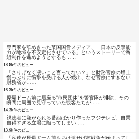
専門家を舐めきった某国国営メディア、「日本の反撃能
力が地域を不安定化させている」というストーリーで番
組制作を進めようとするも……
18.8k件のビュー
「さりげなく凄いこと言ってない？」と財務官僚の増上
慢っぷりに衝撃を受ける人が続出、なぜ官僚にすぎない
財務省が……
16.3k件のビュー
原爆ドーム前に居座る”市民団体”を警官隊が排除、その
瞬間に周囲で見守っていた観客たちが……
14.3k件のビュー
視聴者に嫌がられる番組ばかり作ったフジテレビ、自業
自得すぎる立場に陥ってしまい……
13.9k件のビュー
「私達が原爆ドーム前をあけ渡せば核戦争が始まってし