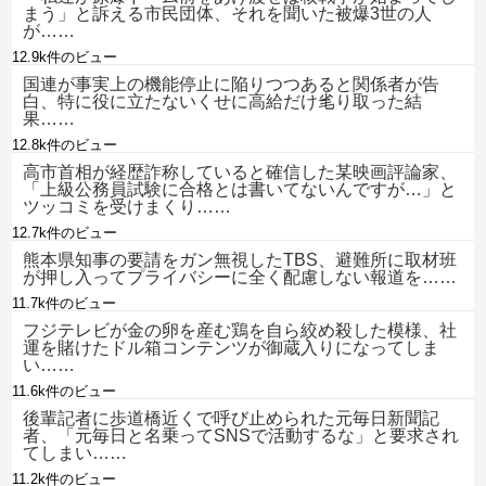
まう」と訴える市民団体、それを聞いた被爆3世の人
が……
12.9k件のビュー
国連が事実上の機能停止に陥りつつあると関係者が告
白、特に役に立たないくせに高給だけ毟り取った結
果……
12.8k件のビュー
高市首相が経歴詐称していると確信した某映画評論家、
「上級公務員試験に合格とは書いてないんですが…」と
ツッコミを受けまくり……
12.7k件のビュー
熊本県知事の要請をガン無視したTBS、避難所に取材班
が押し入ってプライバシーに全く配慮しない報道を……
11.7k件のビュー
フジテレビが金の卵を産む鶏を自ら絞め殺した模様、社
運を賭けたドル箱コンテンツが御蔵入りになってしま
い……
11.6k件のビュー
後輩記者に歩道橋近くで呼び止められた元毎日新聞記
者、「元毎日と名乗ってSNSで活動するな」と要求され
てしまい……
11.2k件のビュー