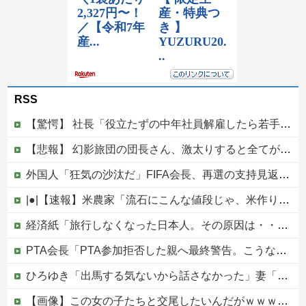
RSS
【驚愕】 社長「役立たずの中年社員解雇したら若手もみんな辞めてしまった…」
【悲報】 幻影旅団の団長さん、激太りすると全てが台無しになる
外国人「狂気の沙汰だ」FIFA会長、再選の支持見返りにモロッコへ2030年W杯決勝の開催を打診か！海外から批判殺到！【海外の反応】
|●|【速報】米農家「流石にこんな値段じゃ、米作り辞める人、出るんじゃないかなあ？？」
経済紙「旅行しなくなった日本人。その原因は・・・」→ネット民、総ツッコミで“真の原因”を突き付ける他
PTA会長「PTA参加拒否した親へ最終警告。こうなってもいい？」
ひろゆき「出馬する気ないから話さなかった」妻「それでも不誠実だろ」→離婚協議へｗｗｗｗｗ
【画像】この女の子たちと交尾したいんだがｗｗｗｗｗ