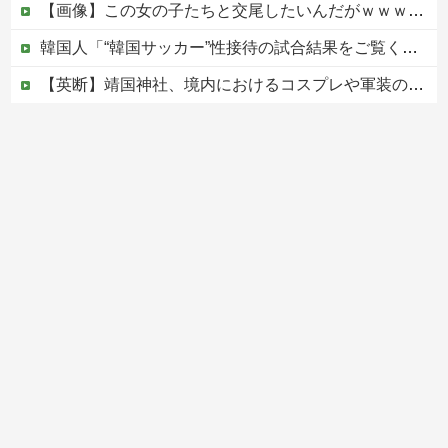
【画像】この女の子たちと交尾したいんだがｗｗｗｗｗ
韓国人「“韓国サッカー”性接待の試合結果をご覧ください」→「マッサージ効果は間違いないねｗ」「これが本当のベッドサッカーだ」
【英断】靖国神社、境内におけるコスプレや軍装の禁止を発表「厳粛で神聖なる場所」
ちいかわ、想像以上に奥が深かったｗｗｗ「喋る奴」と「喋らない奴」で人格に差がある模様
中国の海水浴場の映像があまりにも・・・
Powered by livedoor 相互RSS