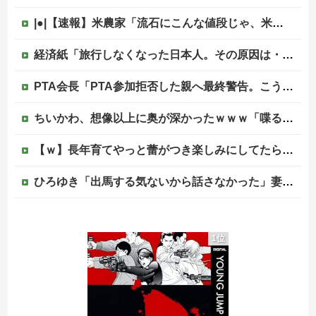
|●|【速報】米農家「流石にこんな値段じゃ、米作り辞める人、出るんじゃないかなあ？？」
経済紙「旅行しなくなった日本人。その原因は・・・」→ネット民、総ツッコミで“真の原因”を突き付ける他
PTA会長「PTA参加拒否した親へ最終警告。こうなってもいい？」
ちいかわ、想像以上に奥が深かったｗｗｗ「喋る奴」と「喋らない奴」で人格に差がある模様
【ｗ】長年育てやっと蕾がつき楽しみにしてたら動物の死肉に擬態（外観・腐肉臭）する花が！
ひろゆき「出馬する気ないから話さなかった」妻「それでも不誠実だろ」→離婚協議へｗｗｗｗｗ
【画像】この女の子たちと交尾したいんだがｗｗｗｗｗ
1位
韓国人「“韓国サッカー”性接待の試合結果をご覧ください」→「マッサージ効果は間違いないねｗ」「これが本当のベッドサッカーだ」
【英断】靖国神社、境内におけるコスプレや軍装の禁止を発表「厳粛で神聖なる場所」
中国の海水浴場の映像があまりにも・・・