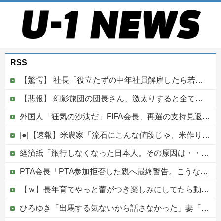
RSS
【驚愕】 社長「役立たずの中年社員解雇したら若手もみんな辞めてしまった…」
【悲報】 幻影旅団の団長さん、激太りすると全てが台無しになる
外国人「狂気の沙汰だ」FIFA会長、再選の支持見返りにモロッコへ2030年W杯決勝の開催を打診か！海外から批判殺到！【海外の反応】
|●|【速報】米農家「流石にこんな値段じゃ、米作り辞める人、出るんじゃないかなあ？？」
経済紙「旅行しなくなった日本人。その原因は・・・」→ネット民、総ツッコミで“真の原因”を突き付ける他
PTA会長「PTA参加拒否した親へ最終警告。こうなってもいい？」
【ｗ】長年育てやっと蕾がつき楽しみにしてたら動物の死肉に擬態（外観・腐肉臭）する花が！
ひろゆき「出馬する気ないから話さなかった」妻「それでも不誠実だろ」→離婚協議へｗｗｗｗｗ