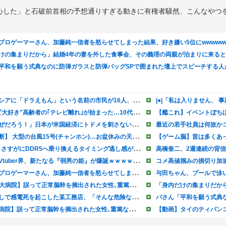
心した」と石破前首相の予想通りすぎる動きに有権者騒然、こんなやつ