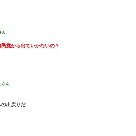
さん
自民党から出ていかないの？
しさん
らの出戻りだ