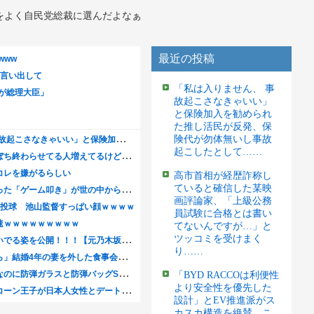
をよく自民党総裁に選んだよなぁ
最近の投稿
「私は入りません、 事
故起こさなきゃいい」
と保険加入を勧められ
た推し活民が反発、保
険代が勿体無いし事故
起こしたとして……
高市首相が経歴詐称し
ていると確信した某映
画評論家、「上級公務
員試験に合格とは書い
てないんですが…」と
ツッコミを受けまく
り……
「BYD RACCOは利便性
より安全性を優先した
設計」とEV推進派がス
カスカ構造を絶賛、こ