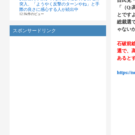
自民党
突入、「ようやく反撃のターンやね」と手
「（Q
際の良さに感心する人が続出中
12.9k件のビュー
とです
総裁選
ゃない
スポンサードリンク
石破前
選で、
あると
https://