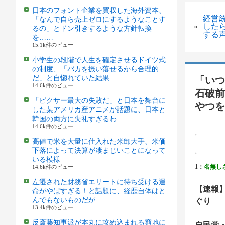
日本のフォント企業を買収した海外資本、
経営
「なんで自ら売上ゼロにするようなことす
«
した
るの」とドン引きするような方針転換
する
を……
15.1k件のビュー
小学生の段階で人生を確定させるドイツ式
の制度、「バカを振い落せるから合理的
だ」と自惚れていた結果……
「いつ
14.6k件のビュー
石破前
「ピクサー最大の失敗だ」と日本を舞台に
やつを
した某アメリカ産アニメが話題に、日本と
韓国の両方に失礼すぎるわ……
14.6k件のビュー
高値で米を大量に仕入れた米卸大手、米価
下落によって決算が凄まじいことになって
いる模様
1：
名無し
14.6k件のビュー
左遷された財務省エリートに待ち受ける運
【速報
命がやばすぎる！と話題に、経歴自体はと
んでもないものだが……
ぐり
13.4k件のビュー
反斎藤知事派が本丸に攻め込まれる窮地に