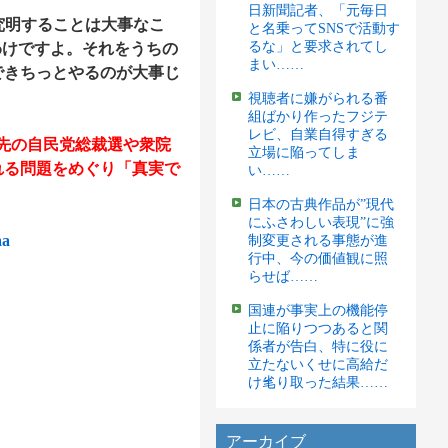
日新聞記者、「元毎日
究明することは大事なこ
と名乗ってSNSで活動す
るな」と要求されてし
わけですよ。それをうちの
まい……
できちっとやるのが大事じ
視聴者に嫌がられる番
組ばかり作ったフジテ
レビ、自業自得すぎる
、先の自民党総裁選や衆院
立場に陥ってしま
れる問題をめぐり「真実で
い……
日本の古典作品が”現代
にふさわしい表現”に強
aa
制変更される事態が進
行中、今の価値観に照
らせば……
国連が事実上の機能停
止に陥りつつあると関
係者が告白、特に役に
立たないくせに高給だ
け毟り取った結果……
アーカイブ