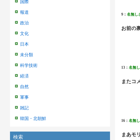
国際
報道
9：
名無し
政治
お前の
文化
日本
未分類
科学技術
13：
名無し
経済
またコ
自然
軍事
雑記
韓国・北朝鮮
16：
名無し
まあモ
検索