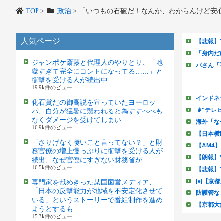
TOP
>
政治
>
「いつもの石破だ！なんか、わからんけど安
人気ページ
ジャンポケ斎藤と代理人のやりとり、「地
獄すぎて完全にコントになってる……」と
衝撃を受ける人が続出中
19.9k件のビュー
化石賞だの御高説を宣っていたヨーロッ
パ、自分が猛暑に襲われると為すすべべも
なくダメージを受けてしまい……
16.9k件のビュー
「さりげなく凄いこと言ってない？」と財
務官僚の増上慢っぷりに衝撃を受ける人が
続出、なぜ官僚にすぎない財務省が……
16.5k件のビュー
専門家を舐めきった某国国営メディア、
「日本の反撃能力が地域を不安定化させて
いる」というストーリーで番組制作を進め
ようとするも……
15.3k件のビュー