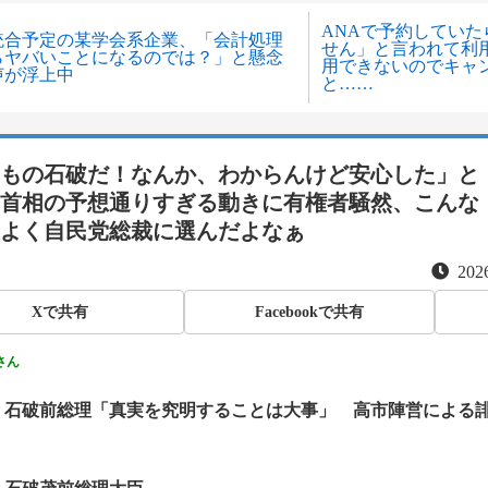
ANAで予約してい
統合予定の某学会系企業、「会計処理
せん」と言われて利
らヤバいことになるのでは？」と懸念
用できないのでキャ
声が浮上中
と……
もの石破だ！なんか、わからんけど安心した」と
首相の予想通りすぎる動きに有権者騒然、こんな
よく自民党総裁に選んだよなぁ
2026
Xで共有
Facebookで共有
さん
】石破前総理「真実を究明することは大事」 高市陣営による