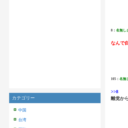
8：
名無し
なんで
105：
名無
>>8
カテゴリー
離党か
中国
台湾