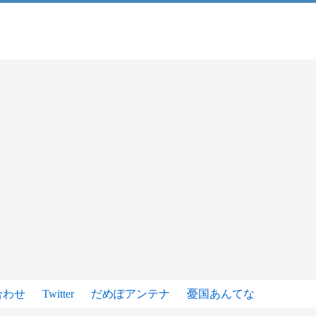
合わせ
Twitter
だめぽアンテナ
憂国あんてな