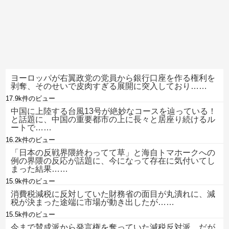
ヨーロッパが右翼政党の党員から銀行口座を作る権利を
剥奪、そのせいで皮肉すぎる展開に突入しており……
17.9k件のビュー
中国に上陸する台風13号が絶妙なコースを辿っている！
と話題に、中国の重要都市の上に長々と居座り続けるル
ートで……
16.2k件のビュー
「日本の反戦界隈終わってて草」と海自トマホークへの
例の界隈の反応が話題に、今になって存在に気付いてし
まった結果……
15.9k件のビュー
消費税減税に反対していた財務省の面目が丸潰れに、減
税が決まった途端に市場が動き出したが……
15.5k件のビュー
今まで賛成派から発言権を奪っていた減税反対派、だが