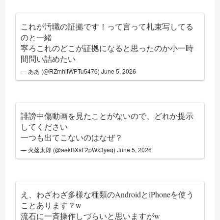
これが汚職の証拠です！って言って札束写してる
のと一緒
寧ろこれのどこが証拠になると思ったのか小一時
間問い詰めたい
— ああ (@RZmhitWPTu5476)
June 5, 2026
誹謗中傷動画を見たことがないので、どれか提示
してください
一つも出てこないのはなぜ？
— 火落太郎 (@aekBXsF2pWx3yeq)
June 5, 2026
え、わざわざ多様な種類のAndroidとiPhoneを使う
ことあります？w
流石に一斉操作しづらいと思いますがw