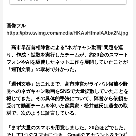
画像フル
https://pbs.twimg.com/media/HKAsHfmaIAAba2N.jpg
高市早苗首相陣営による“ネガキャン動画”問題を巡
り、作成・拡散を実行したチームが、約20台のスマート
フォンやAIを駆使したネット工作を展開していたことが
「週刊文春」の取材で分かった。
「週刊文春」はこれまで、高市陣営がライバル候補や野
党へのネガキャン動画をSNSで大量拡散していたことを
報じてきた。その具体的手法について、陣営から依頼を
受けて動画チームを率いた起業家・松井健氏は過去の取
材で、次のように証言している。
「まず大量のスマホを用意しました。20台ほどでした。
そして1つのスマホにつき、Gmailのアカウントを3つず