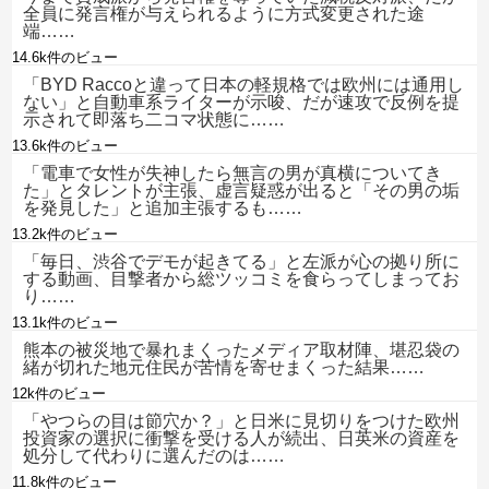
全員に発言権が与えられるように方式変更された途
端……
14.6k件のビュー
「BYD Raccoと違って日本の軽規格では欧州には通用し
ない」と自動車系ライターが示唆、だが速攻で反例を提
示されて即落ち二コマ状態に……
13.6k件のビュー
「電車で女性が失神したら無言の男が真横についてき
た」とタレントが主張、虚言疑惑が出ると「その男の垢
を発見した」と追加主張するも……
13.2k件のビュー
「毎日、渋谷でデモが起きてる」と左派が心の拠り所に
する動画、目撃者から総ツッコミを食らってしまってお
り……
13.1k件のビュー
熊本の被災地で暴れまくったメディア取材陣、堪忍袋の
緒が切れた地元住民が苦情を寄せまくった結果……
12k件のビュー
「やつらの目は節穴か？」と日米に見切りをつけた欧州
投資家の選択に衝撃を受ける人が続出、日英米の資産を
処分して代わりに選んだのは……
11.8k件のビュー