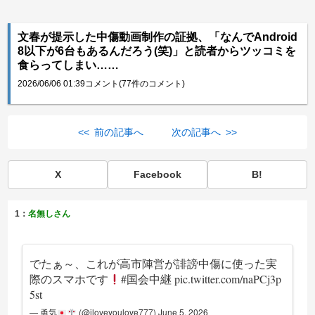
文春が提示した中傷動画制作の証拠、「なんでAndroid
8以下が6台もあるんだろう(笑)」と読者からツッコミを
食らってしまい……
2026/06/06 01:39
コメント(77件のコメント)
<< 前の記事へ
次の記事へ >>
X
Facebook
B!
1：
名無しさん
でたぁ～、これが高市陣営が誹謗中傷に使った実
際のスマホです
#国会中継
pic.twitter.com/naPCj3p
5st
— 勇気
(@iloveyoulove777)
June 5, 2026