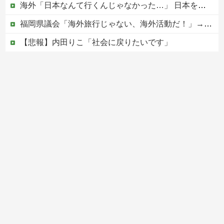
海外「日本なんて行くんじゃなかった…」 日本を知ってしまったディズニー信者、帰国後『本家』に失望する事態に
福岡県議会「海外旅行じゃない、海外活動だ！」→視察費2.65億円公開で再炎上ｗｗｗ
【悲報】内田りこ「社会に戻りたいです」
韓国警察、大韓サッカー協会を家宅捜索 代表監督選考巡り
【移民政策反対】イオンの売り場で唐揚げを食う中国人の子供
Powered by livedoor 相互RSS