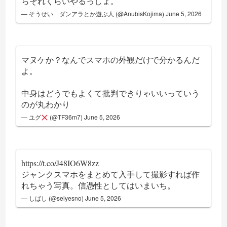
らそれくらいやるっしょ。
— そうせい ダンアラとか遊ぶ人 (@AnubisKojima)
June 5, 2026
マヌケか？なんでスマホの外観だけで分かるんだ
よ。
中身はどうでもよくて批判できりゃいいっていう
のが丸わかり
— ユグ
(@TF36m7)
June 5, 2026
https://t.co/J48IO6W8zz
ジャンクスマホをまとめて入手して撮影すれば作
れちゃう写真。信憑性としてはいまいち。
— しばし (@seiyesno)
June 5, 2026