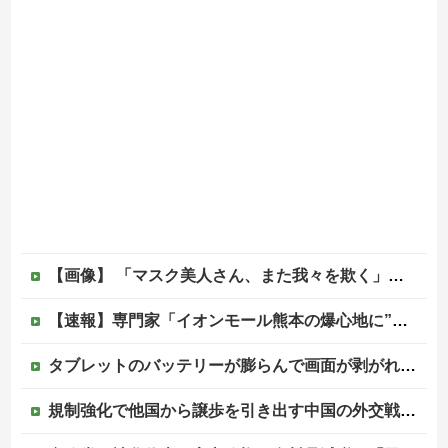
【画像】 「マスク美人さん、また我々を欺く」←海外でも流行りだした結果がこちらw w w w w w w
【速報】専門家「イオンモール熊本の爆心地に”こんなもの”があったんだけど…」
タブレットのバッテリーが膨らんで画面が剥がれてきたんやが
規制強化で他国から譲歩を引き出す中国の外交戦略、他国がサプライチェーン変更で対抗した結果……他