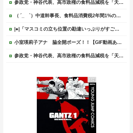
参政党・神谷代表、高市政権の食料品減税を「天下の愚策」と一刀両断
（ ´_ゝ`）中道幹事長、食料品消費税2年間1%の閣議決定を批判 → 記者「中道改革連合は食料品消費税ゼロを公約に掲げていたが？」→ 階猛氏「
|●|「マスコミの立ち位置の勘違いっぷりがすごい」と報ステ大越キャスターの台詞に視聴者絶句、高市とトランプを同列視させようという思惑がひしひしと
小室瑛莉子アナ 脇全開ポーズ！！【GIF動画あり】
参政党・神谷代表、高市政権の食料品減税を「天下の愚策」と一刀両断
【画像】影山優佳さん(25)、下着姿であたシコが止まらない
1位
「金メダルは4つあった。だが金メダルは食えない」ベルリン五輪4冠の彼が帰国後に立っていた場所
【悲報】トランプ肝入りの「戦艦トランプ」、一隻作るのに4兆円かかる模様wwwwwww
【移民政策反対】イオンの売り場で唐揚げを食う中国人の子供