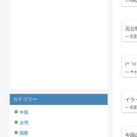
— FIR
元公
— 言霊 
(* ´ㅁ
—
イラ
カテゴリー
— 言霊 
中国
台湾
国際
今回