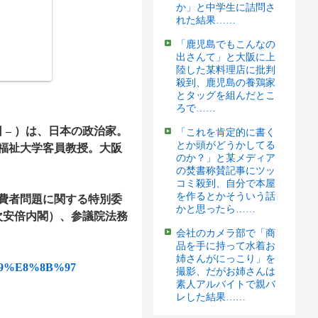
か」と中学生に詰問さ
れた結果……
「鹿児島でもこんなの
出さんて」と大阪に上
陸した某料理店に批判
殺到、鹿児島の養鶏家
とタッグを組んだとこ
ろで……
日 – ）は、日本の政治家。
「これを肯定的に書く
とか頭がどうかしてる
福祉大学客員教授。大阪
のか？」と某メディア
の焚書称賛記事にツッ
コミ殺到、自分で本屋
を作るとかそういう話
費者問題に関する特別委
かと思ったら……
次安倍内閣）、参議院法務
会社のカメラ部で「商
品を手に持って水着お
姉さんがにっこり」を
%99%E8%8B%97
撮影、だがお姉さんは
素人アルバイトで親バ
レした結果……