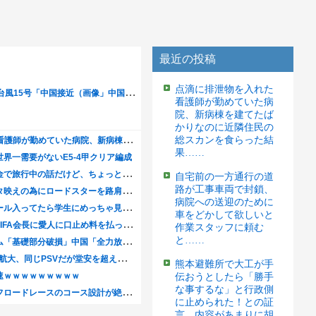
最近の投稿
点滴に排泄物を入れた
看護師が勤めていた病
院、新病棟を建てたば
かりなのに近隣住民の
総スカンを食らった結
果……
自宅前の一方通行の道
路が工事車両で封鎖、
病院への送迎のために
車をどかして欲しいと
作業スタッフに頼む
と……
熊本避難所で大工が手
伝おうとしたら「勝手
な事するな」と行政側
に止められた！との証
言、内容があまりに胡