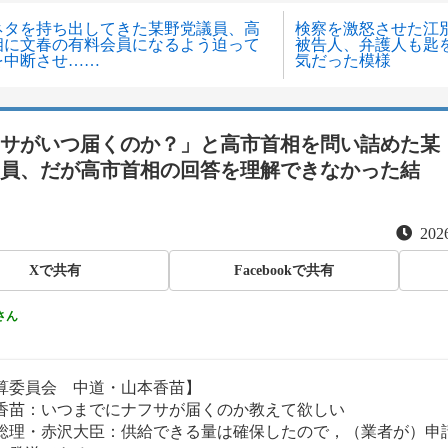
ネタを持ち出してきた某野党議員、高
検察を激怒させた江
相に文春の有料会員になるよう迫って
被告人、弁護人も匙
を中断させ……
気だった模様
サがいつ届くのか？」と高市首相を問い詰めた某
員、だが高市首相の回答を理解できなかった結
2026
Xで共有
Facebookで共有
さん
算委員会 中道・山本香苗】
香苗：いつまでにナフサが届くのか教えて欲しい
総理・赤沢大臣：供給できる量は確保したので，（業者が）申