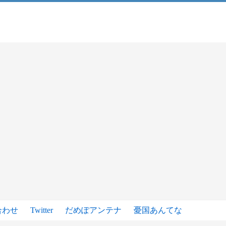
合わせ
Twitter
だめぽアンテナ
憂国あんてな