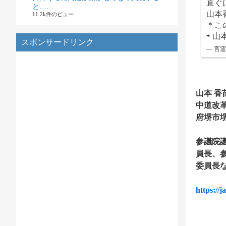
直ぐ
と……
山本
11.2k件のビュー
＊こ
⇨ 
スポンサードリンク
— 言霊 
山本 香
中道改
府堺市
参議院
員長、
委員長
https: