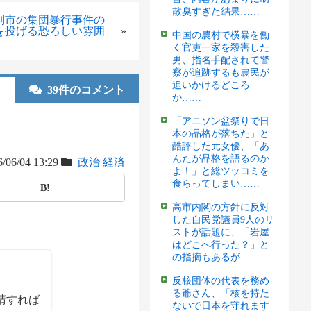
散臭すぎた結果……
別市の集団暴行事件の
を投げる恐ろしい雰囲
»
中国の農村で横暴を働
く官吏一家を殺害した
男、指名手配されて警
察が追跡するも農民が
追いかけるどころ
39件のコメント
か……
「アニソン盆祭りで日
本の品格が落ちた」と
酷評した元女優、「あ
んたが品格を語るのか
/06/04 13:29
政治
経済
よ！」と総ツッコミを
食らってしまい……
B!
高市内閣の方針に反対
した自民党議員9人のリ
ストが話題に、「岩屋
はどこへ行った？」と
の指摘もあるが……
反核団体の代表を務め
る爺さん、「核を持た
請すれば
ないで日本を守れます