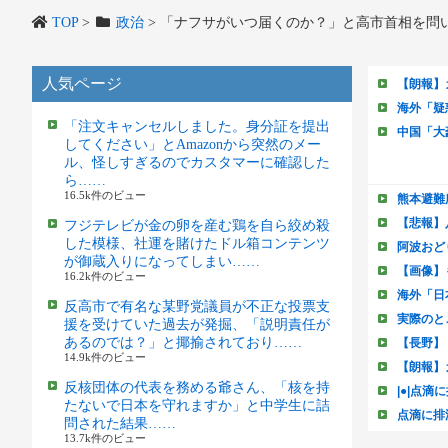
TOP
>
政治
>
「ナフサがいつ届くのか？」と高市首相を問
人気ページ
「注文キャンセルしました。身分証を提出
してください」とAmazonから突然のメー
ル、怪しすぎるのでカスタマーに確認した
ら……
16.5k件のビュー
フジテレビが金の卵を産む鶏を自ら絞め殺
した模様、社運を賭けたドル箱コンテンツ
が御蔵入りになってしまい……
16.2k件のビュー
反高市で有名な某野党議員が不正な投票支
援を受けていた過去が発掘、「説明責任が
あるのでは？」と揶揄されており……
14.9k件のビュー
反核団体の代表を務める爺さん、「核を持
たないで日本を守れますか」と中学生に詰
問された結果……
13.7k件のビュー