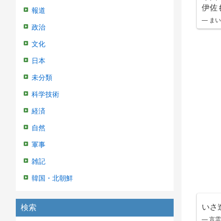
伊佐
報道
— まいと
政治
文化
日本
未分類
科学技術
経済
自然
軍事
雑記
韓国・北朝鮮
いさ
検索
— 言霊 