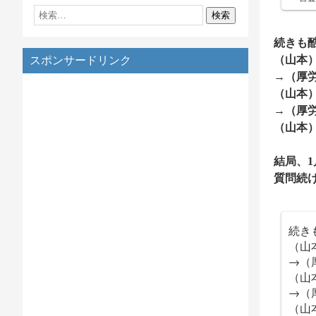
続きも
（山本
スポンサードリンク
→（厚
（山本
→（厚
（山本
結局、
質問続
続き
（山
→（
（山
→（
（山