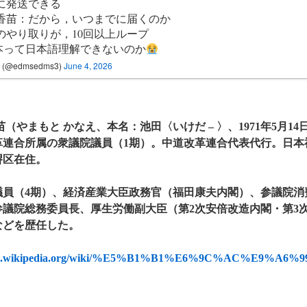
に発送できる
香苗：だから，いつまでに届くのか
のやり取りが，10回以上ループ
山本って日本語理解できないのか
(@edmsedms3)
June 4, 2026
苗（やまもと かなえ、本名：池田〈いけだ – 〉、1971年5月14
革連合所属の衆議院議員（1期）。中道改革連合代表代行。日本
堺区在住。
議員（4期）、経済産業大臣政務官（福田康夫内閣）、参議院消
参議院総務委員長、厚生労働副大臣（第2次安倍改造内閣・第3
などを歴任した。
//ja.wikipedia.org/wiki/%E5%B1%B1%E6%9C%AC%E9%A6