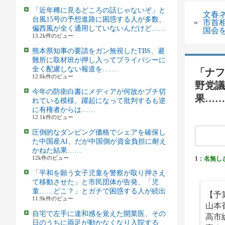
「近年稀に見るどころの話じゃないぞ」と
文春
台風15号の予想進路に困惑する人が多数、
«
市首
偏西風が全く通用していないんだけど……
国会
13.2k件のビュー
熊本県知事の要請をガン無視したTBS、避
難所に取材班が押し入ってプライバシーに
全く配慮しない報道を……
「ナフ
12.6k件のビュー
野党議
今年の防衛白書にメディアが何故かブチ切
果……
れている模様、躍起になって批判するも逆
に有権者からは……
12.1k件のビュー
圧倒的なダンピング価格でシェアを確保し
た中国産AI、だが中国側が資金負担に耐え
かねた結果……
12k件のビュー
1：
名無し
「平和を願う女子児童を警察が取り押さえ
て移動させた」と市民団体が告発、「児
童……どこ？」とガチで困惑する人が続出
【予
11.9k件のビュー
山本
自宅で左手に違和感を覚えた開業医、その
高市
日のうちに両足が動かなくなり入院する