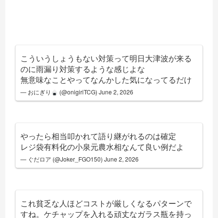
こういうしょうもない対策って明日大津波が来る
のに雨漏り対策するような感じよな
無意味なことやってなんかした気になってるだけ
— おにぎり
(@onigiriTCG)
June 2, 2026
やったら相当叩かれて語り継がれるのは確定
レジ袋有料化の小泉元農水相なんて良い例だよ
— ぐだロア (@Joker_FGO150)
June 2, 2026
これ貧乏な人ほどコストが厳しくなるパターンで
すね。ケチャップを入れる頑丈なガラス瓶を持っ