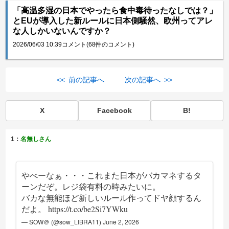
「高温多湿の日本でやったら食中毒待ったなしでは？」
とEUが導入した新ルールに日本側騒然、欧州ってアレ
な人しかいないんですか？
2026/06/03 10:39
コメント(68件のコメント)
<< 前の記事へ
次の記事へ >>
X
Facebook
B!
1：
名無しさん
やべーなぁ・・・これまた日本がバカマネするタ
ーンだぞ。レジ袋有料の時みたいに。
バカな無能ほど新しいルール作ってドヤ顔するん
だよ。
https://t.co/be2Si7YWku
— SOW＠ (@sow_LIBRA11)
June 2, 2026