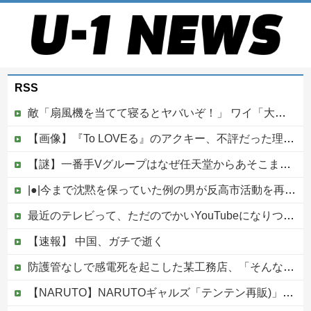
RSS
敵「扇風機を当てて寝るとヤバいぞ！」 ワイ「大丈夫やろｗｗｗ」扇風機ポチー
【画像】『To LOVEる』のアクキー、不評だった理由が明確すぎる
【謎】一番手Vグループはなぜ任天堂からあそこまで寵愛されるんだ？
|●|今まで沈黙を保っていた例の男が反高市活動を再開した模様、財務省を手を組んでの返り咲きが狙いか？
最近のテレビって、ただのでかいYouTubeになりつつあるよな他
【速報】 中国、ガチで逝く
防護管なしで感電死を起こした某工務店、「そんな危険な現場お断りしますわ!と断って正解やったわ」と業者が業界事情を告白
【NARUTO】NARUTOギャルズ「テンテン再販)」フィギュア【明日予約開始】