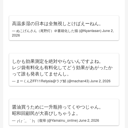
高温多湿の日本は全無視しとけばえーねん。
— ぬこげんさん（尾野灯）＠書籍化した猫 (@Nyantasan)
June 2,
2026
しかも効果測定を絶対やらないんですよね。
レジ袋有料化も有料化してどう効果があがったか
って誰も発表してませんし。
— まーくんZ/FF11Retysia@ラグ鯖 (@machan43)
June 2, 2026
醤油買うために一升瓶持ってくやつじゃん。
昭和回顧民が大喜びしちゃうよ。
— ┌(┌ ´_ゝ` )┐｛復帰 (@Yamainu_online)
June 2, 2026