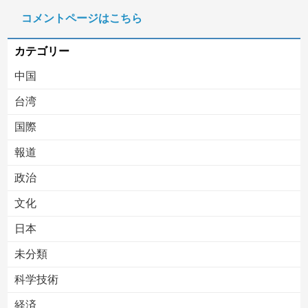
松のや「ママ応援企画」がなぜ許されない？「窮屈な世の中」に住む不幸、「尊重し合える社会」は遠ざかる一方
コメントページはこちら
【移民政策反対】イオンの売り場で唐揚げを食う中国人の子供
カテゴリー
中国
台湾
国際
報道
Powered by livedoor 相互RSS
政治
文化
日本
未分類
科学技術
経済