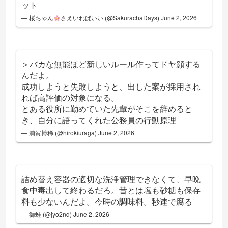
ット
— 桜ちゃん
さえいればいい (@SakurachaDays)
June 2, 2026
＞バカな無能ほど新しいルール作ってドヤ顔する
んだよ。
成功しようと失敗しようと、出した案が採用され
れば高評価の対象になる。
とある役所に勤めていた先輩がそこを辞めると
き、自分に語ってくれた公務員の行動原理
— 浦賀博稀 (@hirokiuraga)
June 2, 2026
詰め替え容器の適切な洗浄管理できなくて、早晩
食中毒出して終わるだろ。昔とは塩も砂糖も保存
料も少ないんだよ。今時の調味料。秒速で腐る
— 御蛙 (@jyo2nd)
June 2, 2026