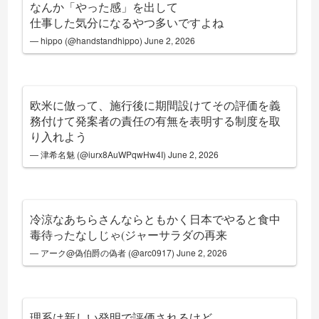
なんか「やった感」を出して
仕事した気分になるやつ多いですよね
— hippo (@handstandhippo)
June 2, 2026
欧米に倣って、施行後に期間設けてその評価を義
務付けて発案者の責任の有無を表明する制度を取
り入れよう
— 津希名魅 (@iurx8AuWPqwHw4I)
June 2, 2026
冷涼なあちらさんならともかく日本でやると食中
毒待ったなしじゃ(ジャーサラダの再来
— アーク@偽伯爵の偽者 (@arc0917)
June 2, 2026
理系は新しい発明で評価されるけど