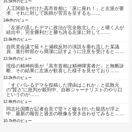
15.5k件のビュー
人工関節を付けた高市首相に「床に座れ！」と左派が要
求、それに対して医師が苦言を呈するも……
14k件のビュー
「左派の流したデマに政治が完全敗北した」と嘆く人が
続出中、完全勝利だと勝ち誇る左派に対して……
13.8k件のビュー
自民党会議で延々と減税反対の演説を垂れ流した某議
員、進行幹部から簡潔に話すように注意を受けると……
13.5k件のビュー
現役の精神科医が『高市首相は精神障害者だ』と無断診
断、その結果に左派が歓喜した様子を見せており……
13.2k件のビュー
「すぐバレるデマを投稿した理由はこれか」と拡散元
の”賢さ”に批判が殺到中、自称ジャーナリストのやり口
というのが……
12.8k件のビュー
同志社国際が記者会見で堂々と嘘を付いた疑惑が浮上
中、最新の報告と過去の映像を突き合わせてみると……
10.7k件のビュー