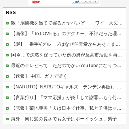
RSS
敵「扇風機を当てて寝るとヤバいぞ！」 ワイ「大丈夫やろｗｗｗ」扇風機ポチー
【画像】『To LOVEる』のアクキー、不評だった理由が明確すぎる
【謎】一番手Vグループはなぜ任天堂からあそこまで寵愛されるんだ？
|●|今まで沈黙を保っていた例の男が反高市活動を再開した模様、財務省を手を組んでの返り咲きが狙いか？
最近のテレビって、ただのでかいYouTubeになりつつあるよな他
【速報】 中国、ガチで逝く
【NARUTO】NARUTOギャルズ「テンテン再販)」フィギュア【明日予約開始】
【言葉狩り】「ママ応援」が炎上して謝罪…もう何も言えない
【悲報】菊地亜美「夫は日本で仕事、私と子供はマレーシア、夫は毎月会いに来る」←これどう思う？
海外「同じ髪の長さでも女子はボーイッシュ、男子は女っぽい扱いになる」呼び名が逆転する境界線あるある…？