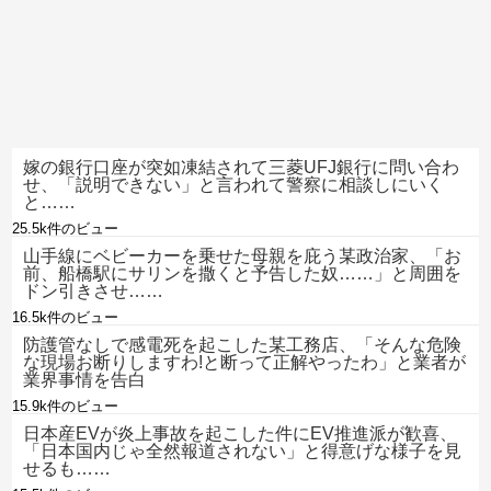
嫁の銀行口座が突如凍結されて三菱UFJ銀行に問い合わ
せ、「説明できない」と言われて警察に相談しにいく
と……
25.5k件のビュー
山手線にベビーカーを乗せた母親を庇う某政治家、「お
前、船橋駅にサリンを撒くと予告した奴……」と周囲を
ドン引きさせ……
16.5k件のビュー
防護管なしで感電死を起こした某工務店、「そんな危険
な現場お断りしますわ!と断って正解やったわ」と業者が
業界事情を告白
15.9k件のビュー
日本産EVが炎上事故を起こした件にEV推進派が歓喜、
「日本国内じゃ全然報道されない」と得意げな様子を見
せるも……