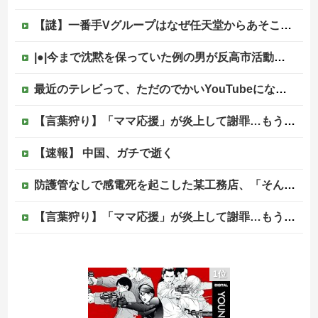
【謎】一番手Vグループはなぜ任天堂からあそこまで寵愛されるんだ？
|●|今まで沈黙を保っていた例の男が反高市活動を再開した模様、財務省を手を組んでの返り咲きが狙いか？
最近のテレビって、ただのでかいYouTubeになりつつあるよな他
【言葉狩り】「ママ応援」が炎上して謝罪…もう何も言えない
【速報】 中国、ガチで逝く
防護管なしで感電死を起こした某工務店、「そんな危険な現場お断りしますわ!と断って正解やったわ」と業者が業界事情を告白
【言葉狩り】「ママ応援」が炎上して謝罪…もう何も言えない
【悲報】菊地亜美「夫は日本で仕事、私と子供はマレーシア、夫は毎月会いに来る」←これどう思う？
1位
海外「同じ髪の長さでも女子はボーイッシュ、男子は女っぽい扱いになる」呼び名が逆転する境界線あるある…？
松のや「ママ応援企画」がなぜ許されない？「窮屈な世の中」に住む不幸、「尊重し合える社会」は遠ざかる一方