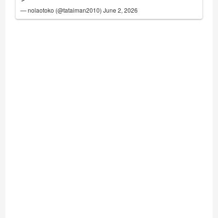
— nolaotoko (@tataiman2010)
June 2, 2026