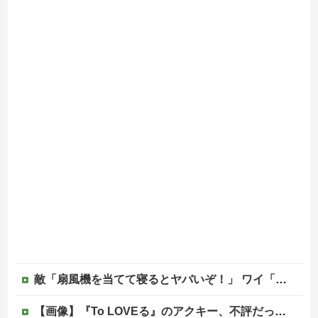
敵「扇風機を当てて寝るとヤバいぞ！」 ワイ「大丈夫やろｗｗｗ」扇風機ポチー
【画像】『To LOVEる』のアクキー、不評だった理由が明確すぎる