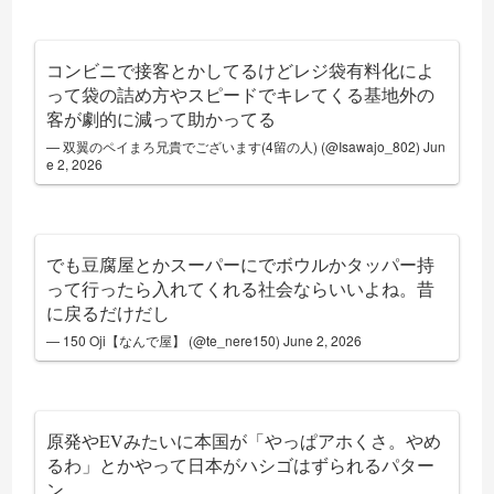
コンビニで接客とかしてるけどレジ袋有料化によ
って袋の詰め方やスピードでキレてくる基地外の
客が劇的に減って助かってる
— 双翼のペイまろ兄貴でございます(4留の人) (@Isawajo_802)
Jun
e 2, 2026
でも豆腐屋とかスーパーにでボウルかタッパー持
って行ったら入れてくれる社会ならいいよね。昔
に戻るだけだし
— 150 Oji【なんで屋】 (@te_nere150)
June 2, 2026
原発やEVみたいに本国が「やっぱアホくさ。やめ
るわ」とかやって日本がハシゴはずられるパター
ン