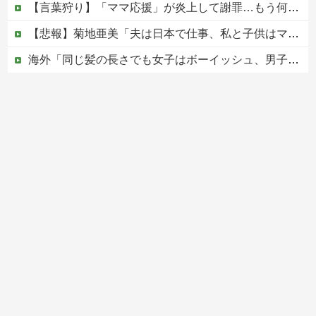
【言葉狩り】「ママ応援」が炎上して謝罪…もう何も言えない
【悲報】菊地亜美「夫は日本で仕事、私と子供はマレーシア、夫は毎月会いに来る」←これどう思う？
海外「同じ髪の長さでも女子はボーイッシュ、男子は女っぽい扱いになる」呼び名が逆転する境界線あるある…？
松のや「ママ応援企画」がなぜ許されない？「窮屈な世の中」に住む不幸、「尊重し合える社会」は遠ざかる一方
【移民政策反対】イオンの売り場で唐揚げを食う中国人の子供
Powered by livedoor 相互RSS