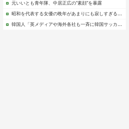
元いいとも青年隊、中居正広の”素顔”を暴露
昭和を代表する女優の晩年があまりにも寂しすぎる！と話題に、自身の子供を餓死する寸前までネグレクトした挙句……
韓国人「英メディアや海外各社も一斉に韓国サッカー協会を巡る過去の不祥事を報道！」→「国際的な信用失墜の危機‥」
【赤っ恥】「航空機事故で『搭乗者に日本人は居ない』という発表は嫌い。人間として同じ価値だと思う」→ツッコミ殺到も「自分が気に入らないと思った」と...
この中国人親子やばすぎる。日本で窃盗
Powered by livedoor 相互RSS