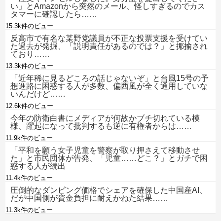
い」とAmazonから突然のメール、怪しすぎるのでカス
タマーに確認したら……
15.3k件のビュー
反高市で有名な某野党議員が不正な投票支援を受けてい
た過去が発掘、「説明責任があるのでは？」と揶揄され
ており……
13.3k件のビュー
「近年稀に見るどころの話じゃないぞ」と台風15号の予
想進路に困惑する人が多数、偏西風が全く通用していな
いんだけど……
12.6k件のビュー
今年の防衛白書にメディアが何故かブチ切れている模
様、躍起になって批判するも逆に有権者からは……
11.9k件のビュー
「平和を願う女子児童を警察が取り押さえて移動させ
た」と市民団体が告発、「児童……どこ？」とガチで困
惑する人が続出
11.4k件のビュー
圧倒的なダンピング価格でシェアを確保した中国産AI、
だが中国側が資金負担に耐えかねた結果……
11.3k件のビュー