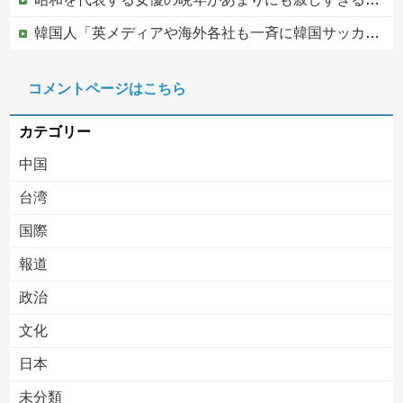
韓国人「英メディアや海外各社も一斉に韓国サッカー協会を巡る過去の不祥事を報道！」→「国際的な信用失墜の危機‥」
【赤っ恥】「航空機事故で『搭乗者に日本人は居ない』という発表は嫌い。人間として同じ価値だと思う」→ツッコミ殺到も「自分が気に入らないと思った」と...
コメントページはこちら
この中国人親子やばすぎる。日本で窃盗
カテゴリー
中国
台湾
国際
報道
Powered by livedoor 相互RSS
政治
文化
日本
未分類