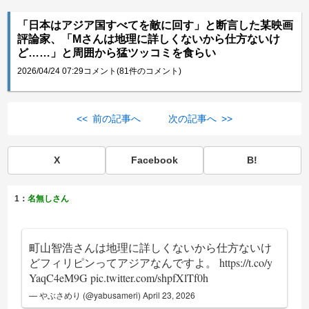
「日本はアジア国すべてを敵に回す」と断言した某映画
評論家、「Mさんは地理に詳しくないから仕方ないけ
ど……」と周囲から猛ツッコミを食らい
2026/04/24 07:29
コメント(81件のコメント)
<< 前の記事へ
次の記事へ >>
X
Facebook
B!
1：
名無しさん
町山智浩さんは地理に詳しくないから仕方ないけ
どフィリピンってアジアなんですよ。
https://t.co/y
YaqC4eM9G
pic.twitter.com/shpfXlTf0h
— やぶさめり (@yabusameri)
April 23, 2026