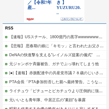
RSS
【速報】USスチール、1800億円の黒字wwwwwwwwwwwwwwwwwwwwwwww
【悲報】 思春期の娘に「キモッ」と言われたお父さん、グレるｗｗｗｗｗｗｗ
DeNAの快進撃を支える”レイノルズ提案の儀式” 決勝2ランの宮下が明かす「儀式を始めてから、チームが一つになっている」
元ジャンポケ斉藤被告、ガチでぶっ壊れてしまう他
|●|【速報】赤旗配達中の共産党市議７８歳のじいさん、左に寄りすぎたか車で民家当て逃げ
PTA会長「PTA参加拒否した親へ最終警告。こうなってもいい？」
ライチュウ「ピチューとピカチュウより圧倒的に強いですｗｗｗｗ」←こいつが不人気な理由
元いいとも青年隊、中居正広の”素顔”を暴露
昭和を代表する女優の晩年があまりにも寂しすぎる！と話題に、自身の子供を餓死する寸前までネグレクトした挙句……