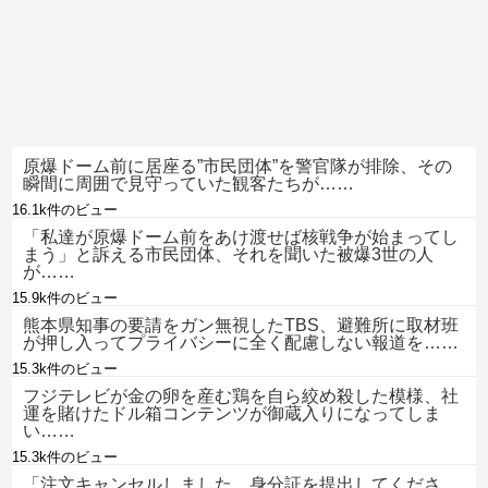
原爆ドーム前に居座る”市民団体”を警官隊が排除、その
瞬間に周囲で見守っていた観客たちが……
16.1k件のビュー
「私達が原爆ドーム前をあけ渡せば核戦争が始まってし
まう」と訴える市民団体、それを聞いた被爆3世の人
が……
15.9k件のビュー
熊本県知事の要請をガン無視したTBS、避難所に取材班
が押し入ってプライバシーに全く配慮しない報道を……
15.3k件のビュー
フジテレビが金の卵を産む鶏を自ら絞め殺した模様、社
運を賭けたドル箱コンテンツが御蔵入りになってしま
い……
15.3k件のビュー
「注文キャンセルしました。身分証を提出してくださ