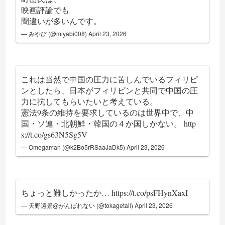
映画評論でも
間違いが多いんです。
— みやび (@miyabi008)
April 23, 2026
これは当然で中国の圧力に苦しんでいるフィリピ
ンとしたら、日本がフィリピンと共同で中国の圧
力に抗してもらいたいと考えている。
憲法9条の維持を要求しているのは世界中で、中
国・ソ連・北朝鮮・韓国の４か国しかない。
http
s://t.co/gs63N5Sg5V
— Omegaman (@k2Bo5rRSaaJaDk5)
April 23, 2026
ちょっと難しかったか…
https://t.co/psFHynXaxI
— 天野遠景@がんばれない (@tokagetail)
April 23, 2026