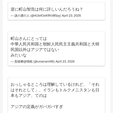
逆に町山智浩は何に詳しいんだろうね？
— 謎の通行人 (@4UbifOoKtRcW0py)
April 23, 2026
町山さんにとっては
中華人民共和国と朝鮮人民民主主義共和国と大韓
民国以外はアジアではない
みたいな
— 黒猫卿@惰眠 (@umanami96)
April 23, 2026
おっしゃるところは理解しているけれど、「それ
はそれとして」、イランもトルクメニスタンも日
本もアジア、てのは
アジアの定義がガバガバすぎ