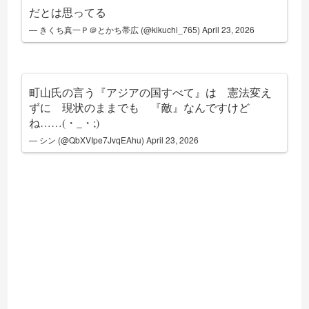
だとは思ってる
— きくち真一Ｐ＠とかち帯広 (@kikuchi_765)
April 23, 2026
町山氏の言う『アジアの国すべて』は 憲法変え
ずに 現状のままでも 『敵』なんですけど
ね……(・_・;)
— シン (@QbXVIpe7JvqEAhu)
April 23, 2026