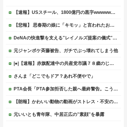
【速報】USスチール、1800億円の黒字wwwwwwwwwwwwwwwwwwwwwwww
【悲報】 思春期の娘に「キモッ」と言われたお父さん、グレるｗｗｗｗｗｗｗ
DeNAの快進撃を支える”レイノルズ提案の儀式” 決勝2ランの宮下が明かす「儀式を始めてから、チームが一つになっている」
元ジャンポケ斉藤被告、ガチでぶっ壊れてしまう他
|●|【速報】赤旗配達中の共産党市議７８歳のじいさん、左に寄りすぎたか車で民家当て逃げ
さんま「どこでもドア？あれ不便やで」
PTA会長「PTA参加拒否した親へ最終警告。こうなってもいい？」
【朗報】かわいい動物の動画がストレス・不安の軽減になる可能性。英大学の研究で実証
元いいとも青年隊、中居正広の”素顔”を暴露