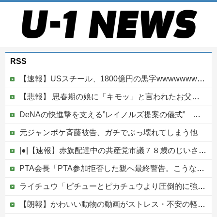
RSS
【速報】USスチール、1800億円の黒字wwwwwwwwwwwwwwwwwwwwwwww
【悲報】 思春期の娘に「キモッ」と言われたお父さん、グレるｗｗｗｗｗｗｗ
DeNAの快進撃を支える”レイノルズ提案の儀式” 決勝2ランの宮下が明かす「儀式を始めてから、チームが一つになっている」
元ジャンポケ斉藤被告、ガチでぶっ壊れてしまう他
|●|【速報】赤旗配達中の共産党市議７８歳のじいさん、左に寄りすぎたか車で民家当て逃げ
PTA会長「PTA参加拒否した親へ最終警告。こうなってもいい？」
ライチュウ「ピチューとピカチュウより圧倒的に強いですｗｗｗｗ」←こいつが不人気な理由
【朗報】かわいい動物の動画がストレス・不安の軽減になる可能性。英大学の研究で実証