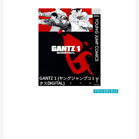
昭和を代表する女優の晩年があまりにも寂しすぎる！と話題に、自身の子供を餓死する寸前までネグレクトした挙句……
1位
韓国人「英メディアや海外各社も一斉に韓国サッカー協会を巡る過去の不祥事を報道！」→「国際的な信用失墜の危機‥」
【赤っ恥】「航空機事故で『搭乗者に日本人は居ない』という発表は嫌い。人間として同じ価値だと思う」→ツッコミ殺到も「自分が気に入らないと思った」と...
この中国人親子やばすぎる。日本で窃盗
GANTZ 1 (ヤングジャンプコミッ
クスDIGITAL)
価格：¥100
Powered by livedoor 相互RSS