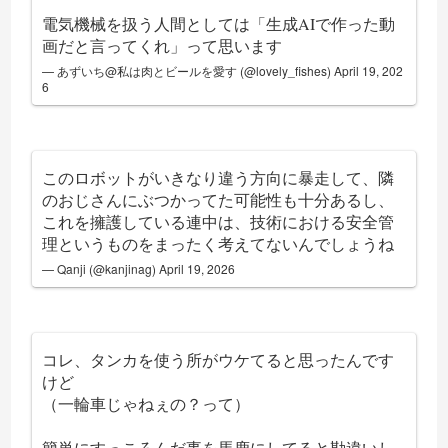
電気機械を扱う人間としては「生成AIで作った動
画だと言ってくれ」って思います
— あずいち@私は肉とビールを愛す (@lovely_fishes)
April 19, 202
6
このロボットがいきなり違う方向に暴走して、隣
のおじさんにぶつかってた可能性も十分あるし、
これを擁護している連中は、技術における安全管
理というものをまったく考えてないんでしょうね
— Qanji (@kanjinag)
April 19, 2026
コレ、タンカを使う所がウケてると思ったんです
けど
（一輪車じゃねぇの？って）
簡単にすっころんだ事を馬鹿にしてると勘違いし