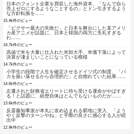
日本のフォント企業を買収した海外資本、「なんで自ら
売上ゼロにするようなことするの」とドン引きするよう
な方針転換を……
15.4k件のビュー
「ピクサー最大の失敗だ」と日本を舞台にした某アメリ
カ産アニメが話題に、日本と韓国の両方に失礼すぎる
わ……
14.7k件のビュー
高値で米を大量に仕入れた米卸大手、米価下落によって
決算が凄まじいことになっている模様
14.7k件のビュー
小学生の段階で人生を確定させるドイツ式の制度、「バ
カを振い落せるから合理的だ」と自惚れていた結果……
14.6k件のビュー
左遷された財務省エリートに待ち受ける運命がやばすぎ
る！と話題に、経歴自体はとんでもないものだが……
13.6k件のビュー
反斎藤知事派が本丸に攻め込まれる窮地に突入、「よう
やく反撃のターンやね」と手際の良さに感心する人が続
出中
12.9k件のビュー