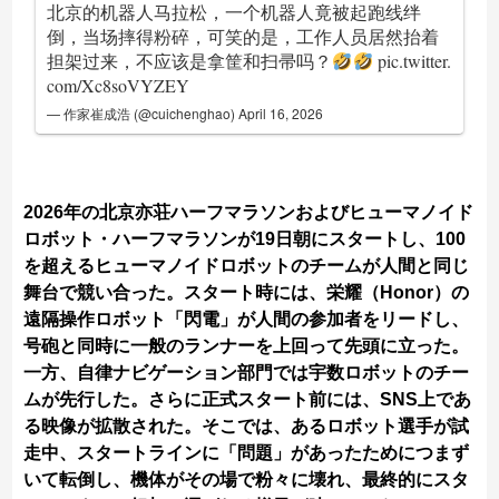
北京的机器人马拉松，一个机器人竟被起跑线绊
倒，当场摔得粉碎，可笑的是，工作人员居然抬着
担架过来，不应该是拿筐和扫帚吗？
pic.twitter.
com/Xc8soVYZEY
— 作家崔成浩 (@cuichenghao)
April 16, 2026
2026年の北京亦荘ハーフマラソンおよびヒューマノイド
ロボット・ハーフマラソンが19日朝にスタートし、100
を超えるヒューマノイドロボットのチームが人間と同じ
舞台で競い合った。スタート時には、栄耀（Honor）の
遠隔操作ロボット「閃電」が人間の参加者をリードし、
号砲と同時に一般のランナーを上回って先頭に立った。
一方、自律ナビゲーション部門では宇数ロボットのチー
ムが先行した。さらに正式スタート前には、SNS上であ
る映像が拡散された。そこでは、あるロボット選手が試
走中、スタートラインに「問題」があったためにつまず
いて転倒し、機体がその場で粉々に壊れ、最終的にスタ