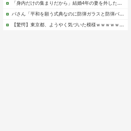
「身内だけの集まりだから」結婚4年の妻を外した食事会、その義理の両親が泊まりに来ると言い出して
パさん「平和を願う式典なのに防弾ガラスと防弾バッグSPで囲まれた壇上でスピーチする人が総理大臣」
【驚愕】東京都、ようやく気づいた模様ｗｗｗｗｗｗｗ
ジャンポケ斎藤と代理人のやりとり、「地獄すぎて完全にコントになってる……」と衝撃を受ける人が続出中
警察がスーパーで暴れる刃物男を射殺「発砲は適正か？」
Powered by livedoor 相互RSS