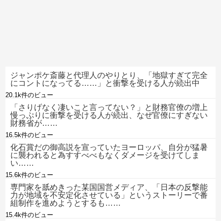
ジャンポケ斎藤と代理人のやりとり、「地獄すぎて完全
にコントになってる……」と衝撃を受ける人が続出中
20.1k件のビュー
「さりげなく凄いこと言ってない？」と財務官僚の増上
慢っぷりに衝撃を受ける人が続出、なぜ官僚にすぎない
財務省が……
16.5k件のビュー
化石賞だの御高説を宣っていたヨーロッパ、自分が猛暑
に襲われると為すすべべもなくダメージを受けてしま
い……
15.6k件のビュー
専門家を舐めきった某国国営メディア、「日本の反撃能
力が地域を不安定化させている」というストーリーで番
組制作を進めようとするも……
15.4k件のビュー