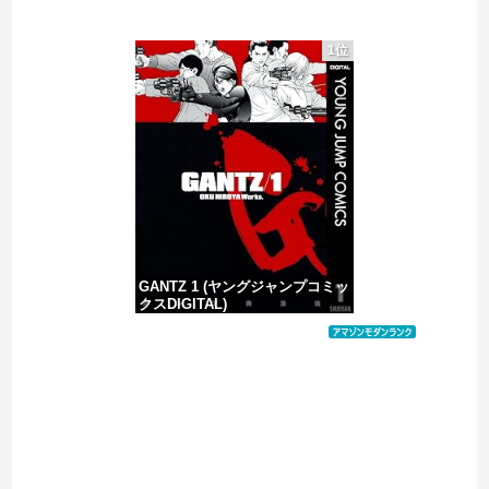
【驚愕】東京都、ようやく気づいた模様ｗｗｗｗｗｗｗ
1位
ジャンポケ斎藤と代理人のやりとり、「地獄すぎて完全にコントになってる……」と衝撃を受ける人が続出中
VTuberさん、祖母の「家族だけの一日葬」をした結果ｗｗｗｗｗｗｗ
警察がスーパーで暴れる刃物男を射殺「発砲は適正か？」
GANTZ 1 (ヤングジャンプコミッ
クスDIGITAL)
価格：¥100
Powered by livedoor 相互RSS