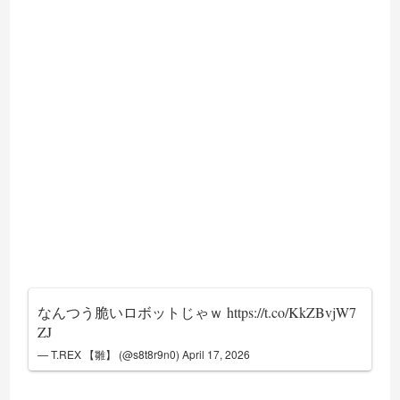
なんつう脆いロボットじゃｗ
https://t.co/KkZBvjW7
ZJ
— T.REX 【雛】 (@s8t8r9n0)
April 17, 2026