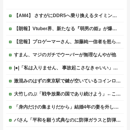
【AM4】 さすがにDDR5へ乗り換えるタイミング逃し感が半端ない
【朗報】Vtuber界、新たなる『弱男の姫』が爆誕ｗｗｗｗｗｗｗｗｗｗｗ
【悲報】プロゲーマーさん、加藤純一信者を怒らせてしまった結果、好き嫌い5位にwwwwwwww
すまん、マジのガチでウーバーが無理なんやが他
|●|「私は入りません、 事故起こさなきゃいい」と保険加入を勧められた推し活民が反発、保険代が勿体無いし事故起こしたとして……
激混みのはずの東京駅で鍵が空いているコインロッカーが散見、「ラッキー」と思って中を確認してみると……
大竹しのぶ「戦争放棄の国であり続けよう」←この投稿が話題に
「身内だけの集まりだから」結婚4年の妻を外した食事会、その義理の両親が泊まりに来ると言い出して
パさん「平和を願う式典なのに防弾ガラスと防弾バッグSPで囲まれた壇上でスピーチする人が総理大臣」