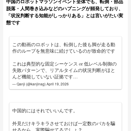
中国のロボットマラソンイベント全体でも、転倒・部品
脱落・人間巻き込みなどのハプニングが頻発しており、
「状況判断する知能がしっかりある」とは言いがたい実
態です
この動画のロボットは、転倒した後も脚が走る動
作のループを無意味に続けているのが致命的です
これは典型的な固定シーケンス or 低レベル制御の
失敗パターンで、リアルタイムの状況判断がほと
んど機能していない証拠です…
— Qanji (@kanjinag)
April 19, 2026
中国的にはそれでいいんです。
外見だけキラキラさせておけば一定数のバカを騙
せるから。実際騙せてるでしょ？