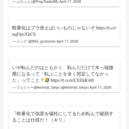
— ぷろっぷ (@PropTrader88)
April 17, 2026
軽量化はプラ使えばいいものじゃないぞ
https://t.co/
nqFipsXkCh
— イング (@ING_gurimore)
April 17, 2026
いや転んだのはともかく、転んだだけで木っ端微
塵になるって「転ぶことを全く想定してなかっ
た」ってこと？
https://t.co/aXXEkR4ift
— フェミトー@feminist_tokyo (@feminist_tokyo)
April 17, 2026
『軽量化で強度を犠牲にしてるため転んで破損す
ることは仕様だ！（キリ』