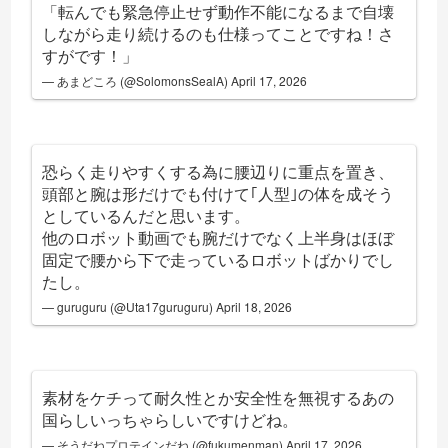
「転んでも緊急停止せず動作不能になるまで自壊
しながら走り続けるのも仕様ってことですね！さ
すがです！」
— あまどころ (@SolomonsSealA)
April 17, 2026
恐らく走りやすくする為に腰辺りに重点を置き、
頭部と腕は形だけでも付けて｢人型｣の体を成そう
としているんだと思います。
他のロボット動画でも腕だけでなく上半身はほぼ
固定で腰から下で走っているロボットばかりでし
たし。
— guruguru (@Uta17guruguru)
April 18, 2026
素材をケチって耐久性とか安全性を無視するあの
国らしいっちゃらしいですけどね。
— そうだねプロテインだね (@fukumenman)
April 17, 2026