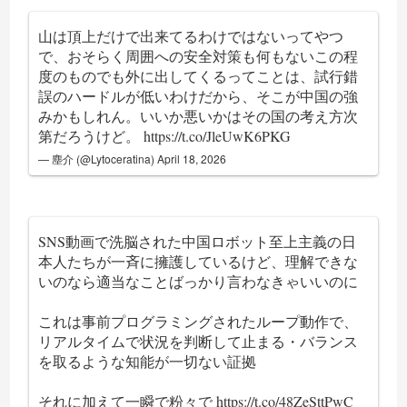
山は頂上だけで出来てるわけではないってやつ
で、おそらく周囲への安全対策も何もないこの程
度のものでも外に出してくるってことは、試行錯
誤のハードルが低いわけだから、そこが中国の強
みかもしれん。いいか悪いかはその国の考え方次
第だろうけど。
https://t.co/JleUwK6PKG
— 塵介 (@Lytoceratina)
April 18, 2026
SNS動画で洗脳された中国ロボット至上主義の日
本人たちが一斉に擁護しているけど、理解できな
いのなら適当なことばっかり言わなきゃいいのに
これは事前プログラミングされたループ動作で、
リアルタイムで状況を判断して止まる・バランス
を取るような知能が一切ない証拠
それに加えて一瞬で粉々で
https://t.co/48ZeSttPwC