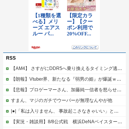
RSS
【AM4】 さすがにDDR5へ乗り換えるタイミング逃し感が半端ない
【朗報】Vtuber界、新たなる『弱男の姫』が爆誕ｗｗｗｗｗｗｗｗｗｗｗ
【悲報】プロゲーマーさん、加藤純一信者を怒らせてしまった結果、好き嫌い5位にwwwwwwww
すまん、マジのガチでウーバーが無理なんやが他
|●|「私は入りません、 事故起こさなきゃいい」と保険加入を勧められた推し活民が反発、保険代が勿体無いし事故起こしたとして……
【実況・雑談用】8/8公式戦 横浜DeNAベイスターズvs広島東洋カープ