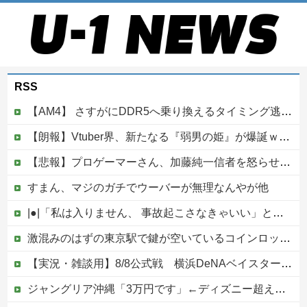
RSS
【AM4】 さすがにDDR5へ乗り換えるタイミング逃し感が半端ない
【朗報】Vtuber界、新たなる『弱男の姫』が爆誕ｗｗｗｗｗｗｗｗｗｗｗ
【悲報】プロゲーマーさん、加藤純一信者を怒らせてしまった結果、好き嫌い5位にwwwwwwww
すまん、マジのガチでウーバーが無理なんやが他
|●|「私は入りません、 事故起こさなきゃいい」と保険加入を勧められた推し活民が反発、保険代が勿体無いし事故起こしたとして……
激混みのはずの東京駅で鍵が空いているコインロッカーが散見、「ラッキー」と思って中を確認してみると……
【実況・雑談用】8/8公式戦 横浜DeNAベイスターズvs広島東洋カープ
ジャングリア沖縄「3万円です」←ディズニー超えの強気価格ｗｗｗ