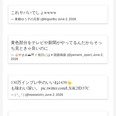
これヤバいでしょwwww
— 東郷ゆう子の旦那 (@togootto)
June 2, 2026
黄色部分をテレビや新聞がやってるんだからそっ
ち見ときゃ良いのに
—
やまみ⛰⛩
祝日には
国旗掲揚 (@yamami_open)
June 2,
2026
130万インプレ中のいいね1439
も味わい深い。
pic.twitter.com/LXiK2fD37C
— ( ᐡ. ̫ .ᐡ ) (@veeeeioln)
June 2, 2026