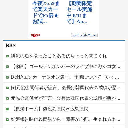
RSS
渓流の魚を食ったことある奴ちょっと来てくれ
【動画】ゴールデンボンバーのライブ中に激シコ女さんが乱入してしまうｗｗｗｗｗ
DeNAエンカーナシオン選手、守備について「いくら得点しても、エラーを重ねれば逆転されてしまう。そういう意味から自分にとっては、打撃よりも守備の方が大事」
|●|元協会関係者が証言、会長は韓国代表の成績が悪かった際「審判に十分な接待をしていないのではないかと叱責した」泥沼の責任押し付け合い発生
元協会関係者が証言、会長は韓国代表の成績が悪かった際「審判に十分な接待をしていないのではないかと叱責した」泥沼の責任押し付け合い発生他
【原爆ドーム】偽広島県民vs広島県民
妊娠報告時に義両親から「障害が心配。生まれるまでおめでとうは言えない」と言われた日の不快感が一生許せない！何事もなかったかのように孫フィーバーしてるし