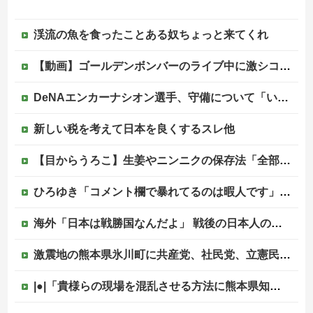
渓流の魚を食ったことある奴ちょっと来てくれ
【動画】ゴールデンボンバーのライブ中に激シコ女さんが乱入してしまうｗｗｗｗｗ
DeNAエンカーナシオン選手、守備について「いくら得点しても、エラーを重ねれば逆転されてしまう。そういう意味から自分にとっては、打撃よりも守備の方が大事」
新しい税を考えて日本を良くするスレ他
【目からうろこ】生姜やニンニクの保存法「全部すりおろしてぴちっとして冷凍」
ひろゆき「コメント欄で暴れてるのは暇人です」→ネット民、一言で片付けられてしまうｗｗｗｗｗ
海外「日本は戦勝国なんだよ」 戦後の日本人の特別な生き様に各国から称賛の声
激震地の熊本県氷川町に共産党、社民党、立憲民政党等の左派の救援は影すら見えず。住民苦言
|●|「貴様らの現場を混乱させる方法に熊本県知事が激怒してんだよ」と報道特集の非常識すぎる要求に視聴者激怒仕事に矜持とかないのかね？、