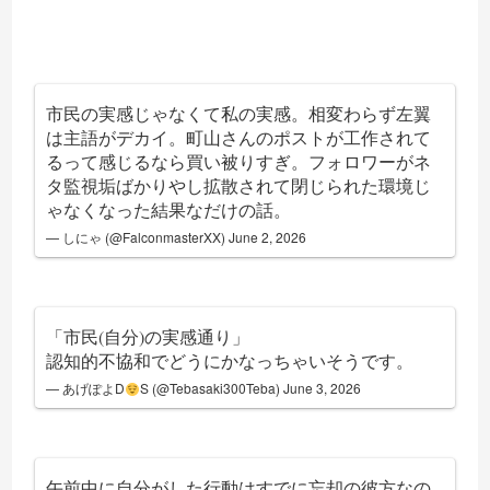
市民の実感じゃなくて私の実感。相変わらず左翼
は主語がデカイ。町山さんのポストが工作されて
るって感じるなら買い被りすぎ。フォロワーがネ
タ監視垢ばかりやし拡散されて閉じられた環境じ
ゃなくなった結果なだけの話。
— しにゃ (@FalconmasterXX)
June 2, 2026
「市民(自分)の実感通り」
認知的不協和でどうにかなっちゃいそうです。
— あげぽよD
S (@Tebasaki300Teba)
June 3, 2026
午前中に自分がした行動はすでに忘却の彼方なの