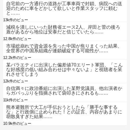
自宅前の一方通行の道路が工事車両で封鎖、病院への送
迎のために車をどかして欲しいと作業スタッフに頼む
と……
13k件のビュー
減税を潰しにいった財務省エース2人、岸田と菅の後ろ
盾があるから地位は安泰だと信じていたら……
12.8k件のビュー
市場総崩れで資金源を失った中国が焦りまくった結果、
全世界の中国系組織が連鎖破綻する可能性が……
12.2k件のビュー
某バラエティに出演した偏差値70エリート軍団、「こん
な好感度の低い組み合わせは中々ないよ」と視聴者を呆
れさせてしまう
12k件のビュー
自信満々に政治番組に出演した某野党議員、他出演者か
らガバっぷりを指摘されて袋叩きにされるも……
11k件のビュー
熊本避難所で大工が手伝おうとしたら「勝手な事する
な」と行政側に止められた！との証言、内容があまりに
胡散臭すぎた結果……
10.9k件のビュー