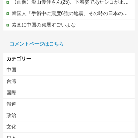
【画像】影山優佳さん(25)、下着姿であたシコが止まらない
韓国人「手術中に震度6強の地震、その時の日本の医療スタッフたちの姿をご覧ください」→「マジで鳥肌立った」「こういう姿は韓国も見習わないと」「あん...
素直に中国の発展すごいよな
避難所に土足でズカズカと入ってきて勝手に動画や写真を撮影したメディア取材陣、挙句の果てに要求してきたのは……
コメントページはこちら
【悲報】クマ駆除で町役場に抗議電話殺到…職員「業務になりません」
カテゴリー
中国
台湾
国際
報道
Powered by livedoor 相互RSS
政治
文化