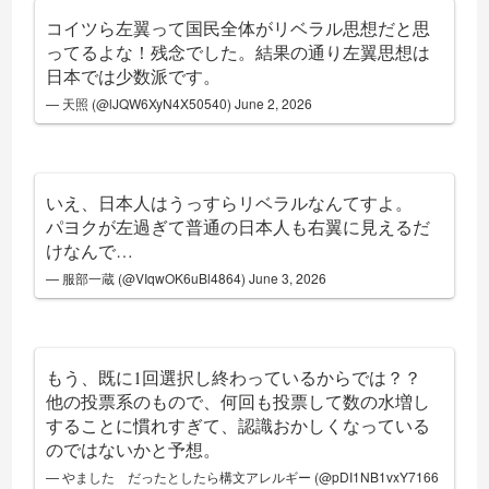
コイツら左翼って国民全体がリベラル思想だと思
ってるよな！残念でした。結果の通り左翼思想は
日本では少数派です。
— 天照 (@lJQW6XyN4X50540)
June 2, 2026
いえ、日本人はうっすらリベラルなんてすよ。
パヨクが左過ぎて普通の日本人も右翼に見えるだ
けなんで…
— 服部一蔵 (@VIqwOK6uBl4864)
June 3, 2026
もう、既に1回選択し終わっているからでは？？
他の投票系のもので、何回も投票して数の水増し
することに慣れすぎて、認識おかしくなっている
のではないかと予想。
— やました だったとしたら構文アレルギー (@pDI1NB1vxY7166