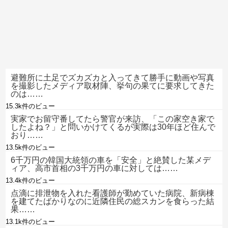
避難所に土足でズカズカと入ってきて勝手に動画や写真
を撮影したメディア取材陣、挙句の果てに要求してきた
のは……
15.3k件のビュー
実家でお留守番してたら警官が来訪、「この家空き家で
したよね？」と問いかけてくるが実際は30年ほど住んで
おり……
13.5k件のビュー
6千万円の韓国大統領の車を「安全」と絶賛した某メデ
ィア、高市首相の3千万円の車に対しては……
13.4k件のビュー
点滴に排泄物を入れた看護師が勤めていた病院、新病棟
を建てたばかりなのに近隣住民の総スカンを食らった結
果……
13.1k件のビュー