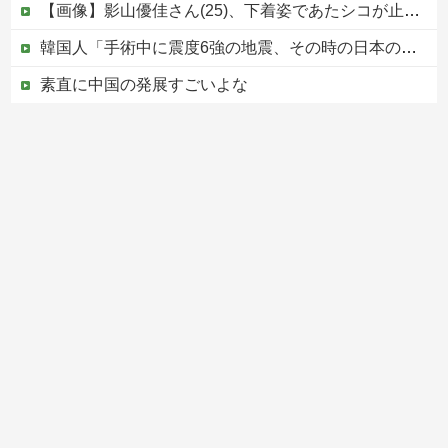
【画像】影山優佳さん(25)、下着姿であたシコが止まらない
韓国人「手術中に震度6強の地震、その時の日本の医療スタッフたちの姿をご覧ください」→「マジで鳥肌立った」「こういう姿は韓国も見習わないと」「あん...
素直に中国の発展すごいよな
避難所に土足でズカズカと入ってきて勝手に動画や写真を撮影したメディア取材陣、挙句の果てに要求してきたのは……
【悲報】クマ駆除で町役場に抗議電話殺到…職員「業務になりません」
Powered by livedoor 相互RSS