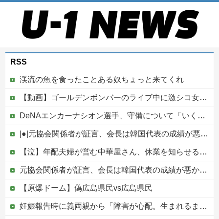
RSS
渓流の魚を食ったことある奴ちょっと来てくれ
【動画】ゴールデンボンバーのライブ中に激シコ女さんが乱入してしまうｗｗｗｗｗ
DeNAエンカーナシオン選手、守備について「いくら得点しても、エラーを重ねれば逆転されてしまう。そういう意味から自分にとっては、打撃よりも守備の方が大事」
|●|元協会関係者が証言、会長は韓国代表の成績が悪かった際「審判に十分な接待をしていないのではないかと叱責した」泥沼の責任押し付け合い発生
【泣】年配夫婦が営む中華屋さん、休業を知らせる貼り紙に応援コメントが続々と
元協会関係者が証言、会長は韓国代表の成績が悪かった際「審判に十分な接待をしていないのではないかと叱責した」泥沼の責任押し付け合い発生他
【原爆ドーム】偽広島県民vs広島県民
妊娠報告時に義両親から「障害が心配。生まれるまでおめでとうは言えない」と言われた日の不快感が一生許せない！何事もなかったかのように孫フィーバーしてるし