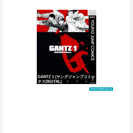
【悲報】大女優・小川真由美さん（86）の晩年、あまりにも闇が深すぎる・・・・
1位
【悲報】クマ駆除で町役場に抗議電話殺到…職員「業務になりません」
避難所に土足でズカズカと入ってきて勝手に動画や写真を撮影したメディア取材陣、挙句の果てに要求してきたのは……
被災者で湧き水が有難い「土葬は絶対にダメだ】
GANTZ 1 (ヤングジャンプコミッ
クスDIGITAL)
価格：¥617
Powered by livedoor 相互RSS