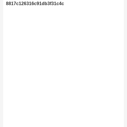
8817c126316c91db3f31c4c