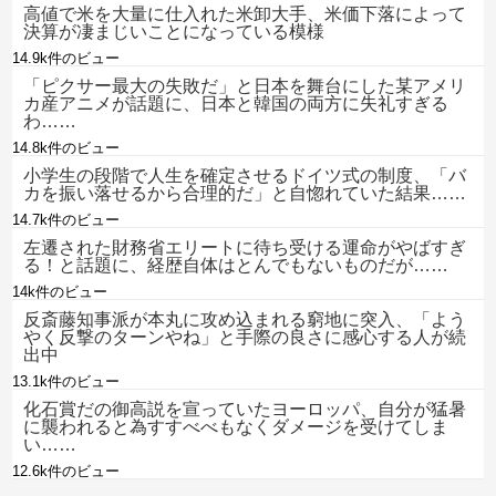
高値で米を大量に仕入れた米卸大手、米価下落によって
決算が凄まじいことになっている模様
14.9k件のビュー
「ピクサー最大の失敗だ」と日本を舞台にした某アメリ
カ産アニメが話題に、日本と韓国の両方に失礼すぎる
わ……
14.8k件のビュー
小学生の段階で人生を確定させるドイツ式の制度、「バ
カを振い落せるから合理的だ」と自惚れていた結果……
14.7k件のビュー
左遷された財務省エリートに待ち受ける運命がやばすぎ
る！と話題に、経歴自体はとんでもないものだが……
14k件のビュー
反斎藤知事派が本丸に攻め込まれる窮地に突入、「よう
やく反撃のターンやね」と手際の良さに感心する人が続
出中
13.1k件のビュー
化石賞だの御高説を宣っていたヨーロッパ、自分が猛暑
に襲われると為すすべべもなくダメージを受けてしま
い……
12.6k件のビュー