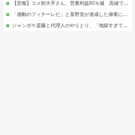
【悲報】コメ卸大手さん、営業利益83％減 高値で買い込んだ米が売れず「損切り祭り」開幕へ
「感動のフィナーレだ」と某野党が達成した偉業に称賛の声が殺到、なんかヒーロー番組の最終回を見ているような気分に……
ジャンポケ斎藤と代理人のやりとり、「地獄すぎて完全にコントになってる……」と衝撃を受ける人が続出中
|●|「私は入りません、 事故起こさなきゃいい」と保険加入を勧められた推し活民が反発、保険代が勿体無いし事故起こしたとして……
韓国の新築マンション、築１年半でテラスが丸ごと落下ｗｗｗｗｗ
Powered by livedoor 相互RSS