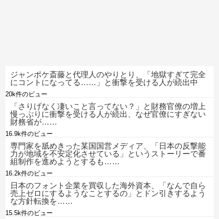
ジャンポケ斎藤と代理人のやりとり、「地獄すぎて完全
にコントになってる……」と衝撃を受ける人が続出中
20k件のビュー
「さりげなく凄いこと言ってない？」と財務官僚の増上
慢っぷりに衝撃を受ける人が続出、なぜ官僚にすぎない
財務省が……
16.9k件のビュー
専門家を舐めきった某国国営メディア、「日本の反撃能
力が地域を不安定化させている」というストーリーで番
組制作を進めようとするも……
16.2k件のビュー
日本のフォント企業を買収した海外資本、「なんで自ら
売上ゼロにするようなことするの」とドン引きするよう
な方針転換を……
15.5k件のビュー