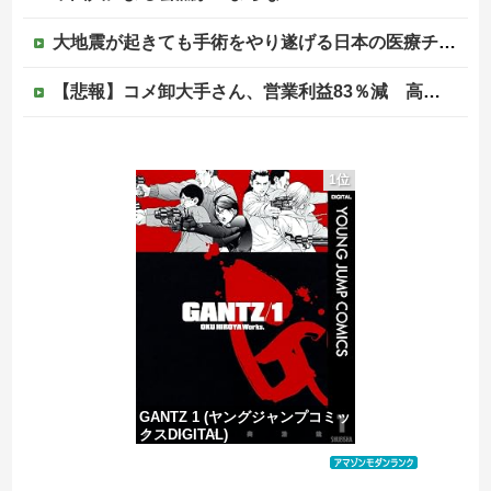
大地震が起きても手術をやり遂げる日本の医療チーム、海外でも凄すぎると絶賛
【悲報】コメ卸大手さん、営業利益83％減 高値で買い込んだ米が売れず「損切り祭り」開幕へ
「感動のフィナーレだ」と某野党が達成した偉業に称賛の声が殺到、なんかヒーロー番組の最終回を見ているような気分に……
1位
ジャンポケ斎藤と代理人のやりとり、「地獄すぎて完全にコントになってる……」と衝撃を受ける人が続出中
|●|「私は入りません、 事故起こさなきゃいい」と保険加入を勧められた推し活民が反発、保険代が勿体無いし事故起こしたとして……
韓国の新築マンション、築１年半でテラスが丸ごと落下ｗｗｗｗｗ
GANTZ 1 (ヤングジャンプコミッ
クスDIGITAL)
価格：¥100