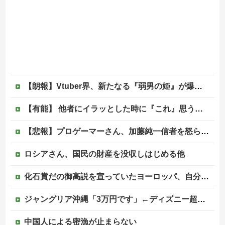
【朗報】Vtuber界、新たなる『弱男の姫』が爆誕ｗｗｗｗｗｗｗｗｗｗｗ
【有能】 他者にイラッとした時に『これ』思うと最強に楽になることが発覚！！！
【悲報】プロゲーマーさん、加藤純一信者を怒らせてしまった結果、好き嫌い5位にwwwwwwww
ロシアさん、国民の財産を没収しはじめる他
化石賞だの御高説を宣っていたヨーロッパ、自分が猛暑に襲われると為すすべべもなくダメージを受けてしまい……
ジャングリア沖縄「3万円です」←ディズニー超えの強気価格ｗｗｗ
中国人による密漁が止まらない