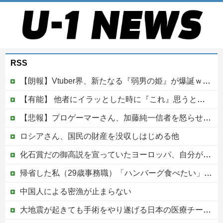
RSS
【朗報】Vtuber界、新たなる『弱男の姫』が爆誕ｗｗｗｗｗｗｗｗｗｗｗ
【有能】 他者にイラッとした時に『これ』思うと最強に楽になることが発覚！！！
【悲報】プロゲーマーさん、加藤純一信者を怒らせてしまった結果、好き嫌い5位にwwwwwwww
ロシアさん、国民の財産を没収しはじめる他
化石賞だの御高説を宣っていたヨーロッパ、自分が猛暑に襲われると為すすべべもなくダメージを受けてしまい……
帰省した私（29歳事務職）「ハンバーグ食べたい」→オカン「ハンバーグに唐揚げサラダと手作りコーンスープ添えたで！」なぜ実家の母親は子供が30歳になっても「高校生運動部レベルのガッツリ飯」を作ってしまうのか？
中国人による密漁が止まらない
大地震が起きても手術をやり遂げる日本の医療チーム、海外でも凄すぎると絶賛