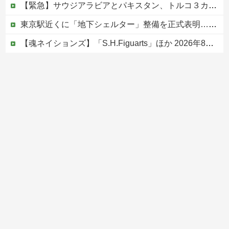
【緊急】サウジアラビアとパキスタン、トルコ３カ国 相互防衛協定締結
東京駅近くに「地下シェルター」整備を正式表明…小池百合子知事「多くの方が滞在、施設整備の効果高い」
【魂ネイションズ】「S.H.Figuarts」ほか 2026年8月発売商品【スケジュール公開】
ジャンポケ斎藤と代理人のやりとり、「地獄すぎて完全にコントになってる……」と衝撃を受ける人が続出中
【ヤバい】100件以上の窃盗をしたトルコ国籍の男3人を逮捕 #移民 #外国人
Powered by livedoor 相互RSS