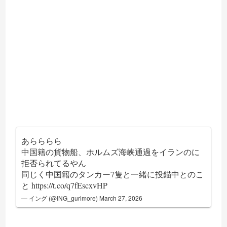
あらららら
中国籍の貨物船、ホルムズ海峡通過をイランのに
拒否られてるやん
同じく中国籍のタンカー7隻と一緒に投錨中とのこ
と
https://t.co/q7fEscxvHP
— イング (@ING_gurimore)
March 27, 2026