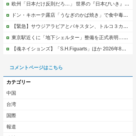
欧州「日本だけ反則だろ…」 世界の『日本びいき』にヨーロッパ全土から不満の声
ドン・キホーテ露店「うなぎのかば焼き」で食中毒 男女14人が発熱や腹痛など訴え…サルモネラ属の菌検出
【緊急】サウジアラビアとパキスタン、トルコ３カ国 相互防衛協定締結
東京駅近くに「地下シェルター」整備を正式表明…小池百合子知事「多くの方が滞在、施設整備の効果高い」
【魂ネイションズ】「S.H.Figuarts」ほか 2026年8月発売商品【スケジュール公開】
ジャンポケ斎藤と代理人のやりとり、「地獄すぎて完全にコントになってる……」と衝撃を受ける人が続出中
コメントページはこちら
【ヤバい】100件以上の窃盗をしたトルコ国籍の男3人を逮捕 #移民 #外国人
カテゴリー
中国
台湾
国際
報道
Powered by livedoor 相互RSS