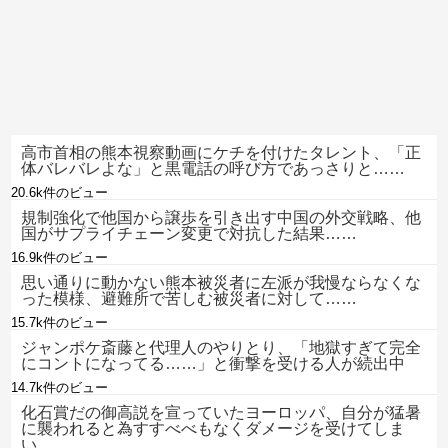
高市首相の熊本視察動画にケチを付けたタレント、「正
体バレバレよな」と黒電話の呼び方であっさりと……
20.6k件のビュー
規制強化で他国から譲歩を引き出す中国の外交戦略、他
国がサプライチェーン変更で対抗した結果……
16.9k件のビュー
思い通りに動かない熊本被災者に左派が我慢ならなくな
った模様、避難所で苦しむ被災者に対して……
15.7k件のビュー
ジャンポケ斎藤と代理人のやりとり、「地獄すぎて完全
にコントになってる……」と衝撃を受ける人が続出中
14.7k件のビュー
化石賞だの御高説を宣っていたヨーロッパ、自分が猛暑
に襲われると為すすべべもなくダメージを受けてしま
い……