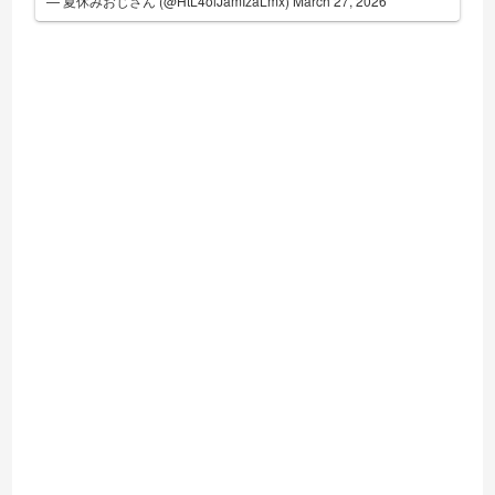
— 夏休みおじさん (@HtL4oiJamIzaLmx)
March 27, 2026