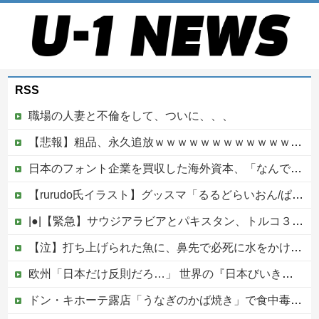
RSS
職場の人妻と不倫をして、ついに、、、
【悲報】粗品、永久追放ｗｗｗｗｗｗｗｗｗｗｗｗｗｗｗ（証拠あり）
日本のフォント企業を買収した海外資本、「なんで自ら売上ゼロにするようなことするの」とドン引きするような方針転換を……
【rurudo氏イラスト】グッスマ「るるどらいおん/ぱすてるおにくVer.」美少女フィギュア【本日発売】他
|●|【緊急】サウジアラビアとパキスタン、トルコ３カ国 相互防衛協定締結
【泣】打ち上げられた魚に、鼻先で必死に水をかけてあげる犬が話題
欧州「日本だけ反則だろ…」 世界の『日本びいき』にヨーロッパ全土から不満の声
ドン・キホーテ露店「うなぎのかば焼き」で食中毒 男女14人が発熱や腹痛など訴え…サルモネラ属の菌検出