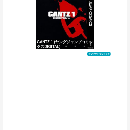
【ヤバい】100件以上の窃盗をしたトルコ国籍の男3人を逮捕 #移民 #外国人
GANTZ 1 (ヤングジャンプコミッ
クスDIGITAL)
価格：¥100
Powered by livedoor 相互RSS