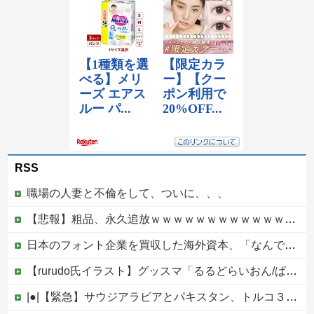
RSS
職場の人妻と不倫をして、ついに、、、
【悲報】粗品、永久追放ｗｗｗｗｗｗｗｗｗｗｗｗｗｗｗ（証拠あり）
日本のフォント企業を買収した海外資本、「なんで自ら売上ゼロにするようなことするの」とドン引きするような方針転換を……
【rurudo氏イラスト】グッスマ「るるどらいおん/ぱすてるおにくVer.」美少女フィギュア【本日発売】他
|●|【緊急】サウジアラビアとパキスタン、トルコ３カ国 相互防衛協定締結