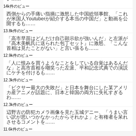
14k件のビュー
西側からの手痛い指摘に激怒した中国総領事館、「これ
が米国人Youtuberが紹介する本当の中国だ」と動画を公
開するも……
13.8k件のビュー
「高市早苗はどんだけ自己顕示欲が強いんだ」と左派が
『高木美帆氏に送られた包丁セット』に激怒、「こんな
首相は見たことがない」と言い張るも……
12.9k件のビュー
「人に恨みを買うようなことをしている自覚はあるんだ
な」と高市首相を嘲笑った左派、平和記念式典での演説
にケチを付けるも……
12.3k件のビュー
「ピクサー最大の失敗だ」と日本を舞台にした某アメリ
カ産アニメが話題に、日本と韓国の両方に失礼すぎる
わ……
12.3k件のビュー
辺野古の防犯カメラ画像を見た玉城デニー、「うまい言
い訳が思いつかなかったからそれかよ」と有権者を呆れ
させるコメントを……
11.6k件のビュー