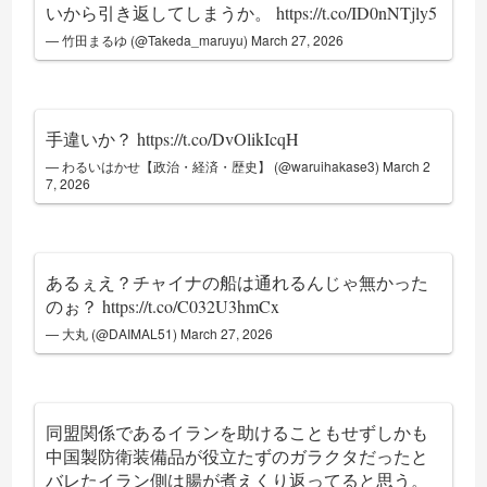
いから引き返してしまうか。
https://t.co/ID0nNTjly5
— 竹田まるゆ (@Takeda_maruyu)
March 27, 2026
手違いか？
https://t.co/DvOlikIcqH
— わるいはかせ【政治・経済・歴史】 (@waruihakase3)
March 2
7, 2026
あるぇえ？チャイナの船は通れるんじゃ無かった
のぉ？
https://t.co/C032U3hmCx
— 大丸 (@DAIMAL51)
March 27, 2026
同盟関係であるイランを助けることもせずしかも
中国製防衛装備品が役立たずのガラクタだったと
バレたイラン側は腸が煮えくり返ってると思う。