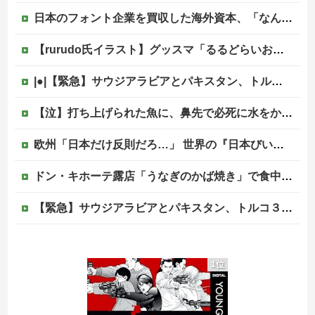
日本のフォント企業を買収した海外資本、「なんで自ら売上ゼロにするようなことするの」とドン引きするような方針転換を……
【rurudo氏イラスト】グッスマ「るるどらいおん/ぱすてるおにくVer.」美少女フィギュア【本日発売】他
|●|【緊急】サウジアラビアとパキスタン、トルコ３カ国 相互防衛協定締結
【泣】打ち上げられた魚に、鼻先で必死に水をかけてあげる犬が話題
欧州「日本だけ反則だろ…」 世界の『日本びいき』にヨーロッパ全土から不満の声
ドン・キホーテ露店「うなぎのかば焼き」で食中毒 男女14人が発熱や腹痛など訴え…サルモネラ属の菌検出
【緊急】サウジアラビアとパキスタン、トルコ３カ国 相互防衛協定締結
東京駅近くに「地下シェルター」整備を正式表明…小池百合子知事「多くの方が滞在、施設整備の効果高い」
1位
テレビ大好き高齢者の｢テレビ離れ｣が始まった…
ジャンポケ斎藤と代理人のやりとり、「地獄すぎて完全にコントになってる……」と衝撃を受ける人が続出中