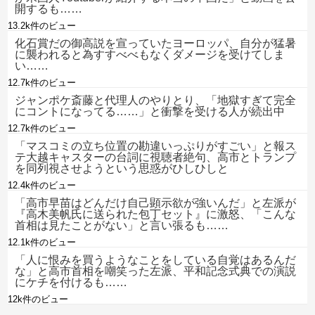
開するも……
13.2k件のビュー
化石賞だの御高説を宣っていたヨーロッパ、自分が猛暑
に襲われると為すすべべもなくダメージを受けてしま
い……
12.7k件のビュー
ジャンポケ斎藤と代理人のやりとり、「地獄すぎて完全
にコントになってる……」と衝撃を受ける人が続出中
12.7k件のビュー
「マスコミの立ち位置の勘違いっぷりがすごい」と報ス
テ大越キャスターの台詞に視聴者絶句、高市とトランプ
を同列視させようという思惑がひしひしと
12.4k件のビュー
「高市早苗はどんだけ自己顕示欲が強いんだ」と左派が
『高木美帆氏に送られた包丁セット』に激怒、「こんな
首相は見たことがない」と言い張るも……
12.1k件のビュー
「人に恨みを買うようなことをしている自覚はあるんだ
な」と高市首相を嘲笑った左派、平和記念式典での演説
にケチを付けるも……
12k件のビュー