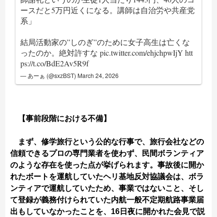
ースだと5万円近くになる。講師は自治労や共産党
系」
結局活動家の”しのぎ”のために女子高生は亡くな
ったのか。絶対許すな
pic.twitter.com/ehjchpwIjY
htt
ps://t.co/BdE2Av5R9f
— あーぁ (@sxzBST)
March 24, 2026
【事前段階における不備】
まず、修学旅行という公的な行事で、旅行会社などの
信頼できるプロの専門業者を使わず、民間ボランティア
のような存在を使った点が挙げられます。事故後に開か
れたボートを運航していたヘリ基地反対協議会は、ボラ
ンティアで運航していたため、事業ではないこと、そし
て登録が義務付けられていた内航一般不定期航路事業届
出もしていなかったことを、16日夜に開かれた会見で説