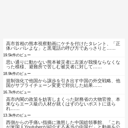
高市首相の熊本視察動画にケチを付けたタレント、「正
体バレバレよな」と黒電話の呼び方であっさりと……
19.5k件のビュー
思い通りに動かない熊本被災者に左派が我慢ならなくな
った模様、避難所で苦しむ被災者に対して……
18.9k件のビュー
規制強化で他国から譲歩を引き出す中国の外交戦略、他
国がサプライチェーン変更で対抗した結果……
16.7k件のビュー
高市内閣の政策を妨害しまくった財務省の大物官僚、本
来ならエース級の人材が就くはずのないポストに送ら
れ……
13.3k件のビュー
西側からの手痛い指摘に激怒した中国総領事館、「これ
が米国人Youtuberが紹介する本当の中国だ」と動画を公