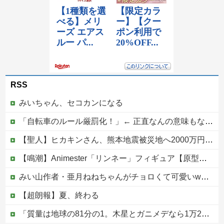
RSS
みいちゃん、セコカンになる
「自転車のルール厳罰化！」← 正直なんの意味もなかった件ｗｗｗｗｗｗｗｗ
【聖人】ヒカキンさん、熊本地震被災地へ2000万円の寄付！
【鳴潮】Animester「リンネー」フィギュア【原型公開】
みい山作者・亜月ねねちゃんがチョロくて可愛いwwwwwww （※画像あり）他
【超朗報】夏、終わる
「質量は地球の81分の1。木星とガニメデなら1万2800分の1」月がどれだけ規格外なのか、数字で並べてみると…