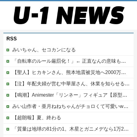
RSS
みいちゃん、セコカンになる
「自転車のルール厳罰化！」← 正直なんの意味もなかった件ｗｗｗｗｗｗｗｗ
【聖人】ヒカキンさん、熊本地震被災地へ2000万円の寄付！
【泣】年配夫婦が営む中華屋さん、休業を知らせる貼り紙に応援コメントが続々と
【鳴潮】Animester「リンネー」フィギュア【原型公開】
みい山作者・亜月ねねちゃんがチョロくて可愛いwwwwwww （※画像あり）他
【超朗報】夏、終わる
「質量は地球の81分の1。木星とガニメデなら1万2800分の1」月がどれだけ規格外なのか、数字で並べてみると…