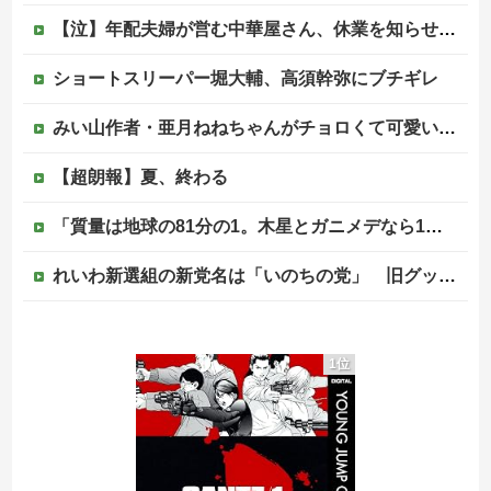
【泣】年配夫婦が営む中華屋さん、休業を知らせる貼り紙に応援コメントが続々と
ショートスリーパー堀大輔、高須幹弥にブチギレ
みい山作者・亜月ねねちゃんがチョロくて可愛いwwwwwww （※画像あり）他
【超朗報】夏、終わる
「質量は地球の81分の1。木星とガニメデなら1万2800分の1」月がどれだけ規格外なのか、数字で並べてみると…
れいわ新選組の新党名は「いのちの党」 旧グッズ半額で販売 どうなる秘書給与疑惑
ジャンポケ斎藤と代理人のやりとり、「地獄すぎて完全にコントになってる……」と衝撃を受ける人が続出中
1位
|●|【速報】都知事、東京駅近くの都八重洲駐車場に「巨大地下シェルター」整備を正式表明
日本のフォント企業を買収した海外資本、「なんで自ら売上ゼロにするようなことするの」とドン引きするような方針転換を……
【ヤバい】100件以上の窃盗をしたトルコ国籍の男3人を逮捕 #移民 #外国人