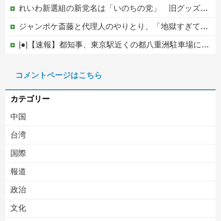
れいわ新選組の新党名は「いのちの党」 旧グッズ半額で販売 どうなる秘書給与疑惑
ジャンポケ斎藤と代理人のやりとり、「地獄すぎて完全にコントになってる……」と衝撃を受ける人が続出中
|●|【速報】都知事、東京駅近くの都八重洲駐車場に「巨大地下シェルター」整備を正式表明
日本のフォント企業を買収した海外資本、「なんで自ら売上ゼロにするようなことするの」とドン引きするような方針転換を……
コメントページはこちら
【ヤバい】100件以上の窃盗をしたトルコ国籍の男3人を逮捕 #移民 #外国人
カテゴリー
中国
台湾
国際
報道
Powered by livedoor 相互RSS
政治
文化