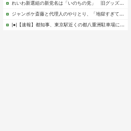
れいわ新選組の新党名は「いのちの党」 旧グッズ半額で販売 どうなる秘書給与疑惑
ジャンポケ斎藤と代理人のやりとり、「地獄すぎて完全にコントになってる……」と衝撃を受ける人が続出中
|●|【速報】都知事、東京駅近くの都八重洲駐車場に「巨大地下シェルター」整備を正式表明
日本のフォント企業を買収した海外資本、「なんで自ら売上ゼロにするようなことするの」とドン引きするような方針転換を……
【ヤバい】100件以上の窃盗をしたトルコ国籍の男3人を逮捕 #移民 #外国人
Powered by livedoor 相互RSS