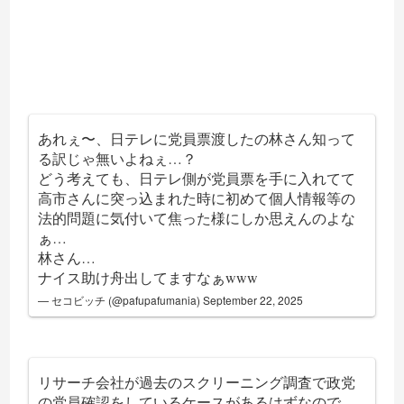
あれぇ〜、日テレに党員票渡したの林さん知って
る訳じゃ無いよねぇ…？
どう考えても、日テレ側が党員票を手に入れてて
高市さんに突っ込まれた時に初めて個人情報等の
法的問題に気付いて焦った様にしか思えんのよな
ぁ…
林さん…
ナイス助け舟出してますなぁwww
— セコビッチ (@pafupafumania)
September 22, 2025
リサーチ会社が過去のスクリーニング調査で政党
の党員確認をしているケースがあるはずなので、