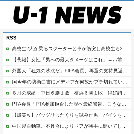
RSS
高校生2人が乗るスクーターと車が衝突し高校生ら2人が死傷、車の運転手を逮捕
【悲報】女性「男への最大ダメージはこれ」←お前ら耐えられる？
外国人「狂気の沙汰だ」FIFA会長、再選の支持見返りにモロッコへ2030年W杯決勝の開催を打診か！海外から批判殺到！【海外の反応】
|●|今年の防衛白書にメディアが何故かブチ切れている模様、躍起になって批判するも逆に有権者からは……
８月の成績 中日６勝１敗 横浜６勝１敗 絶好調２チームがＡクラス入りを賭けて明後日から激突！！！！！！！！！他
PTA会長「PTA参加拒否した親へ最終警告。こうなってもいい？」
【爆笑ｗ】バッグひったくりを試みた男、バイクを盗られる！
中国製自動車、不具合によりドアが勝手に開いてしまう件