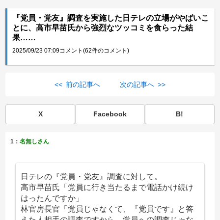
『党員・党友』調査を実施した日テレの立場がやばいこ
とに、高市早苗氏から強烈なツッコミを食らった結
果……
2025/09/23 07:09
コメント(62件のコメント)
<< 前の記事へ
次の記事へ >>
X
Facebook
B!
1：
名無しさん
日テレの『党員・党友』調査に対して。
高市早苗氏「党員に行き当たるまで電話かけ続け
はったんですか」
林官房長官「党員じゃなくて、『党員です』と答
えた人相手の調査ですから。党員への調査じゃな