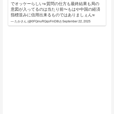
でオッケーらしいw質問の仕方も最終結果も局の
意図が入ってるのは当たり前〜もはや中国の経済
指標並みに信用出来るものではありましぇんw
— たかさん (@0FQmuRQqoFmD8lJ)
September 22, 2025