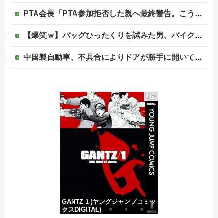
PTA会長「PTA参加拒否した親へ最終警告。こうなってもいい？」
【爆笑ｗ】バッグひったくりを試みた男、バイクを盗られる！
中国製自動車、不具合によりドアが勝手に開いてしまう件
【ウマ娘】プリコネがウマ娘とコラボ！今秋開催予定
1位
韓国人「手術中に震度6強の地震、その時の日本の医療スタッフたちの姿をご覧ください」→「マジで鳥肌立った」「こういう姿は韓国も見習わないと」「あん...
【カミツキ悲報】立憲・蓮舫「蓮舫だから叩いていい、との報道に何度も向き合ってきました」→ツッコミ殺到
中国の海水浴場の映像があまりにも・・・
GANTZ 1 (ヤングジャンプコミッ
クスDIGITAL)