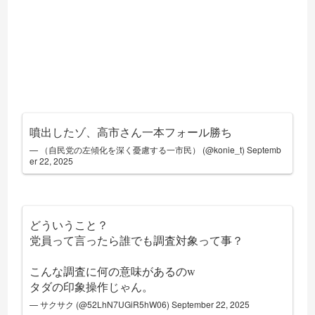
噴出したゾ、高市さん一本フォール勝ち
— （自民党の左傾化を深く憂慮する一市民） (@konie_t)
Septemb
er 22, 2025
どういうこと？
党員って言ったら誰でも調査対象って事？
こんな調査に何の意味があるのw
タダの印象操作じゃん。
— サクサク (@52LhN7UGiR5hW06)
September 22, 2025