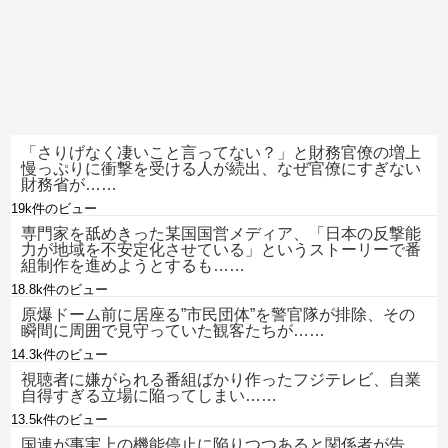
「さりげなく凄いこと言ってない？」と財務官僚の増上
慢っぷりに衝撃を受ける人が続出、なぜ官僚にすぎない
財務省が……
19k件のビュー
専門家を舐めきった某国国営メディア、「日本の反撃能
力が地域を不安定化させている」というストーリーで番
組制作を進めようとするも……
18.8k件のビュー
原爆ドーム前に居座る”市民団体”を警官隊が排除、その
瞬間に周囲で見守っていた観客たちが……
14.3k件のビュー
視聴者に嫌がられる番組ばかり作ったフジテレビ、自業
自得すぎる立場に陥ってしまい……
13.5k件のビュー
国連が事実上の機能停止に陥りつつあると関係者が告