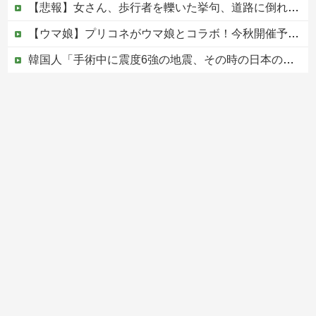
【悲報】女さん、歩行者を轢いた挙句、道路に倒れてどえらいことになってしまうw w w w w w w
【ウマ娘】プリコネがウマ娘とコラボ！今秋開催予定
韓国人「手術中に震度6強の地震、その時の日本の医療スタッフたちの姿をご覧ください」→「マジで鳥肌立った」「こういう姿は韓国も見習わないと」「あん...
【カミツキ悲報】立憲・蓮舫「蓮舫だから叩いていい、との報道に何度も向き合ってきました」→ツッコミ殺到
中国の海水浴場の映像があまりにも・・・
Powered by livedoor 相互RSS