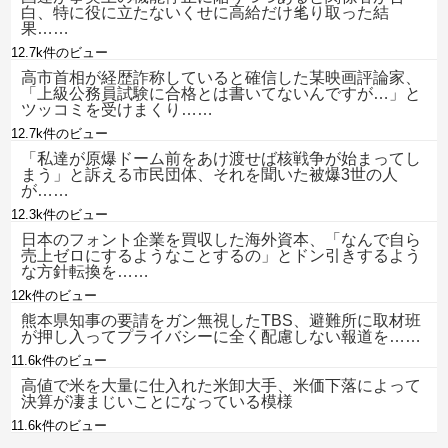
白、特に役に立たないくせに高給だけ毟り取った結
果……
12.7k件のビュー
高市首相が経歴詐称していると確信した某映画評論家、
「上級公務員試験に合格とは書いてないんですが…」と
ツッコミを受けまくり……
12.7k件のビュー
「私達が原爆ドーム前をあけ渡せば核戦争が始まってし
まう」と訴える市民団体、それを聞いた被爆3世の人
が……
12.3k件のビュー
日本のフォント企業を買収した海外資本、「なんで自ら
売上ゼロにするようなことするの」とドン引きするよう
な方針転換を……
12k件のビュー
熊本県知事の要請をガン無視したTBS、避難所に取材班
が押し入ってプライバシーに全く配慮しない報道を……
11.6k件のビュー
高値で米を大量に仕入れた米卸大手、米価下落によって
決算が凄まじいことになっている模様
11.6k件のビュー