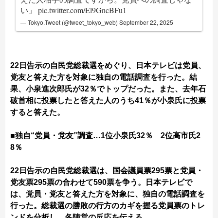
い」
pic.twitter.com/El9GncBFu1
— Tokyo.Tweet (@tweet_tokyo_web)
September 22, 2025
22日告示の自民党総裁選をめぐり、日本テレビは党員、
党友と答えた方を対象に独自の電話調査を行った。結
果、小泉進次郎氏が32％でトップだった。また、去年石
破首相に投票したと答えた人のうち41％が小泉氏に投票
すると答えた。
■独自“党員・党友”調査…1位小泉氏32％ 2位高市氏2
8％
22日告示の自民党総裁選は、国会議員票295票と党員・
党友票295票の合わせて590票を争う。日本テレビで
は、党員・党友と答えた方を対象に、独自の電話調査を
行った。総裁選の勝敗の行方のカギを握る党員票のトレ
ンドを分析し、各陣営の反応を伝える。