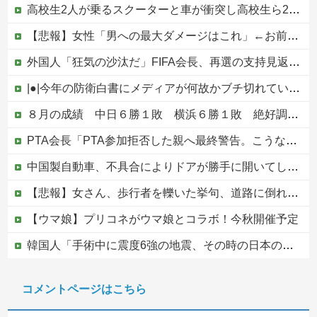
高校生2人が乗るスクーターと車が衝突し高校生ら2人が死傷、車の運転手を逮捕
【悲報】女性「男への最大ダメージはこれ」←お前ら耐えられる？
外国人「狂気の沙汰だ」FIFA会長、再選の支持見返りにモロッコへ2030年W杯決勝の開催を打診か！海外から批判殺到！【海外の反応】
|●|今年の防衛白書にメディアが何故かブチ切れている模様、躍起になって批判するも逆に有権者からは……
８月の成績 中日６勝１敗 横浜６勝１敗 絶好調２チームがＡクラス入りを賭けて明後日から激突！！！！！！！！！他
PTA会長「PTA参加拒否した親へ最終警告。こうなってもいい？」
中国製自動車、不具合によりドアが勝手に開いてしまう件
【悲報】女さん、歩行者を轢いた挙句、道路に倒れてどえらいことになってしまうw w w w w w w
【ウマ娘】プリコネがウマ娘とコラボ！今秋開催予定
韓国人「手術中に震度6強の地震、その時の日本の医療スタッフたちの姿をご覧ください」→「マジで鳥肌立った」「こういう姿は韓国も見習わないと」「あん...
【カミツキ悲報】立憲・蓮舫「蓮舫だから叩いていい、との報道に何度も向き合ってきました」→ツッコミ殺到
コメントページはこちら
中国の海水浴場の映像があまりにも・・・