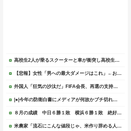
高校生2人が乗るスクーターと車が衝突し高校生ら2人が死傷、車の運転手を逮捕
【悲報】女性「男への最大ダメージはこれ」←お前ら耐えられる？
外国人「狂気の沙汰だ」FIFA会長、再選の支持見返りにモロッコへ2030年W杯決勝の開催を打診か！海外から批判殺到！【海外の反応】
|●|今年の防衛白書にメディアが何故かブチ切れている模様、躍起になって批判するも逆に有権者からは……
８月の成績 中日６勝１敗 横浜６勝１敗 絶好調２チームがＡクラス入りを賭けて明後日から激突！！！！！！！！！他
米農家「流石にこんな値段じゃ、米作り辞める人、出るんじゃないかなあ？？」