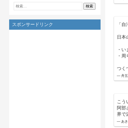
「自
スポンサードリンク
日本
・い
・周
つく
— 舟五郎
こう
阿部
界で
— あき