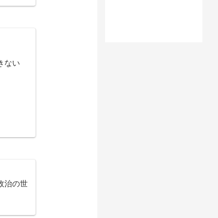
きない
政治の世