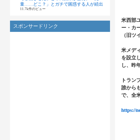
童……どこ？」とガチで困惑する人が続出
11.7k件のビュー
米西部
スポンサードリンク
ー・カ
（旧ツ
米メデ
を設立
し、昨
トラン
誰から
で、全
https://