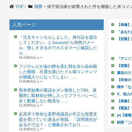
TOP
>
国際
>
保守政治家が銃撃された件を揶揄した米コメ
人気ページ
「注文キャンセルしました。身分証を提出
してください」とAmazonから突然のメー
ル、怪しすぎるのでカスタマーに確認した
ら……
16.1k件のビュー
フジテレビが金の卵を産む鶏を自ら絞め殺
した模様、社運を賭けたドル箱コンテンツ
が御蔵入りになってしまい……
15.6k件のビュー
熊本県知事の要請をガン無視したTBS、避
難所に取材班が押し入ってプライバシーに
全く配慮しない報道を……
15.3k件のビュー
反高市で有名な某野党議員が不正な投票支
援を受けていた過去が発掘、「説明責任が
あるのでは？」と揶揄されており……
14.4k件のビュー