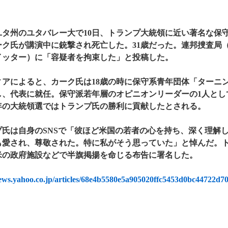
ユタ州のユタバレー大で10日、トランプ大統領に近い著名な保
ーク氏が講演中に銃撃され死亡した。31歳だった。連邦捜査局（
イッター）に「容疑者を拘束した」と投稿した。
ィアによると、カーク氏は18歳の時に保守系青年団体「ターニン
し、代表に就任。保守派若年層のオピニオンリーダーの1人とし
年の大統領選ではトランプ氏の勝利に貢献したとされる。
プ氏は自身のSNSで「彼ほど米国の若者の心を持ち、深く理解
も愛され、尊敬された。特に私がそう思っていた」と悼んだ。ト
米の政府施設などで半旗掲揚を命じる布告に署名した。
news.yahoo.co.jp/articles/68e4b5580e5a905020ffc5453d0bc44722d7