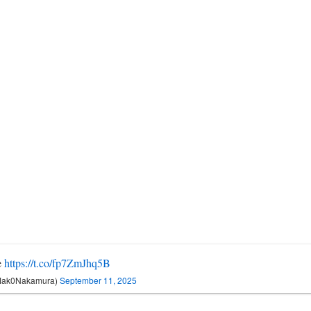
e
https://t.co/fp7ZmJhq5B
ak0Nakamura)
September 11, 2025