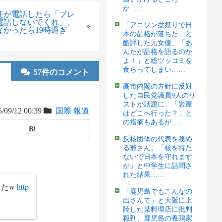
か……
任が電話したら「プレ
電話しないでくれ」、
「アニソン盆祭りで日
»
かったら19時過ぎ
本の品格が落ちた」と
酷評した元女優、「あ
んたが品格を語るのか
よ！」と総ツッコミを
食らってしまい……
57件のコメント
高市内閣の方針に反対
した自民党議員9人のリ
ストが話題に、「岩屋
/09/12 00:39
国際
報道
はどこへ行った？」と
の指摘もあるが……
B!
反核団体の代表を務め
る爺さん、「核を持た
ないで日本を守れます
か」と中学生に詰問さ
れた結果……
したw
http
「鹿児島でもこんなの
出さんて」と大阪に上
陸した某料理店に批判
殺到、鹿児島の養鶏家