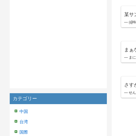
某サ
— (@M
まぁ
— まにお
さす
— せん
カテゴリー
中国
台湾
国際