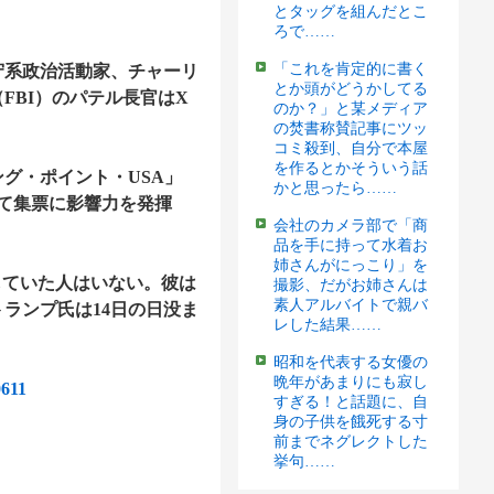
とタッグを組んだとこ
ろで……
「これを肯定的に書く
守系政治活動家、チャーリ
とか頭がどうかしてる
FBI）のパテル長官はX
のか？」と某メディア
の焚書称賛記事にツッ
コミ殺到、自分で本屋
を作るとかそういう話
グ・ポイント・USA」
かと思ったら……
て集票に影響力を発揮
会社のカメラ部で「商
品を手に持って水着お
姉さんがにっこり」を
していた人はいない。彼は
撮影、だがお姉さんは
素人アルバイトで親バ
ランプ氏は14日の日没ま
レした結果……
昭和を代表する女優の
晩年があまりにも寂し
0611
すぎる！と話題に、自
身の子供を餓死する寸
前までネグレクトした
挙句……