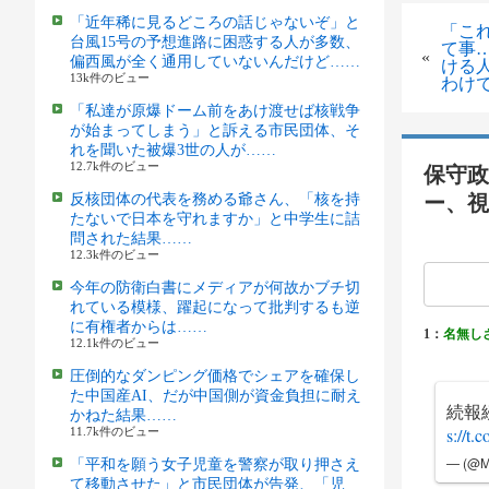
「近年稀に見るどころの話じゃないぞ」と
「こ
台風15号の予想進路に困惑する人が多数、
て事
«
偏西風が全く通用していないんだけど……
ける
13k件のビュー
わけ
「私達が原爆ドーム前をあけ渡せば核戦争
が始まってしまう」と訴える市民団体、そ
れを聞いた被爆3世の人が……
12.7k件のビュー
保守政
反核団体の代表を務める爺さん、「核を持
ー、視
たないで日本を守れますか」と中学生に詰
問された結果……
12.3k件のビュー
今年の防衛白書にメディアが何故かブチ切
れている模様、躍起になって批判するも逆
に有権者からは……
1：
名無し
12.1k件のビュー
圧倒的なダンピング価格でシェアを確保し
た中国産AI、だが中国側が資金負担に耐え
続報
かねた結果……
s://t
11.7k件のビュー
— (@M
「平和を願う女子児童を警察が取り押さえ
て移動させた」と市民団体が告発、「児