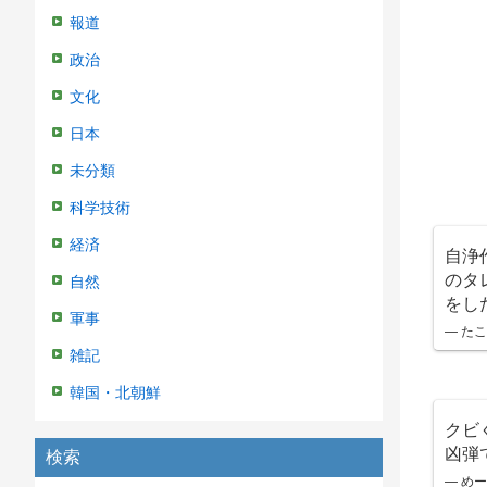
報道
政治
文化
日本
未分類
科学技術
経済
自浄
のタ
自然
をし
軍事
— たこす
雑記
韓国・北朝鮮
クビ
凶弾
検索
— めーさ