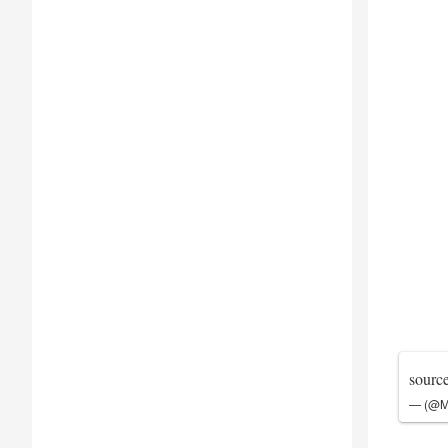
sourc
— (@M