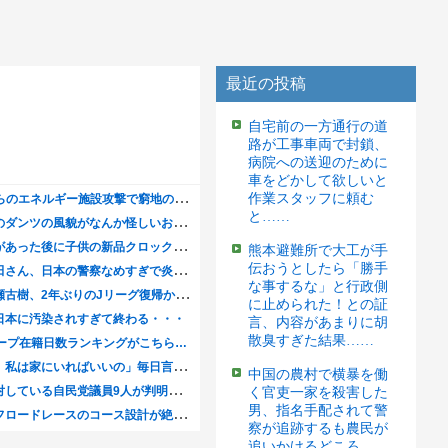
最近の投稿
自宅前の一方通行の道
路が工事車両で封鎖、
病院への送迎のために
車をどかして欲しいと
作業スタッフに頼む
と……
熊本避難所で大工が手
伝おうとしたら「勝手
な事するな」と行政側
に止められた！との証
言、内容があまりに胡
散臭すぎた結果……
中国の農村で横暴を働
く官吏一家を殺害した
男、指名手配されて警
察が追跡するも農民が
追いかけるどころ