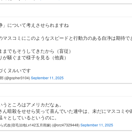
浄」について考えさせられますね
のマスコミにこのようなスピードと行動力のある自浄は期待で
ままでもそうしてきたから（盲従）
りが騒ぐまで様子を見る（他責）
づくヌルいです
 (@gopher3104)
September 11, 2025
いうところはアメリカだなぁ。
さん暗殺をせせら笑って喜んでいた連中は、未だにマスコミや
温々としているというのに。
ら式改(宿毛泊地Lv142五月雨嫁) (@orz47329448)
September 11, 2025