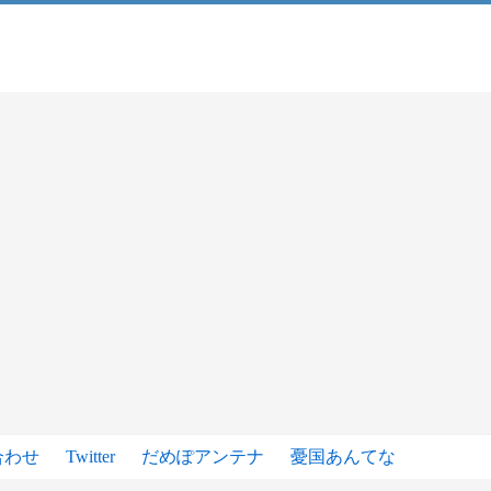
合わせ
Twitter
だめぽアンテナ
憂国あんてな