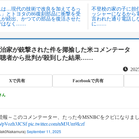
れは…現代の技術で改良を加えてるっ
不登校の家の子に担
…」とトヨタの86復刻部品に衝撃を受
ッシャーになるから
人が続出、かつての部品を復活させた
言われた通り電話しな
ではなく……
に……
治家が銃撃された件を揶揄した米コメンテータ
聴者から批判が殺到した結果……
2025
Xで共有
Facebookで共有
さん
続報～このコメンテーター、たった今MSNBCをクビになりま
.co/pVozh3JCSf
pic.twitter.com/nM3Um9Iczf
ak0Nakamura)
September 11, 2025