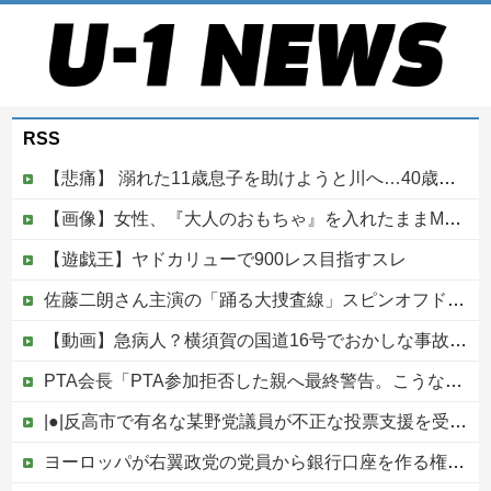
RSS
【悲痛】 溺れた11歳息子を助けようと川へ…40歳父親が死亡 息子は母親が救助 愛知
【画像】女性、『大人のおもちゃ』を入れたままMRI検査を受けた結果 →
【遊戯王】ヤドカリューで900レス目指すスレ
佐藤二朗さん主演の「踊る大捜査線」スピンオフドラマ、正式に中止との報道他
【動画】急病人？横須賀の国道16号でおかしな事故が撮影される。
PTA会長「PTA参加拒否した親へ最終警告。こうなってもいい？」
|●|反高市で有名な某野党議員が不正な投票支援を受けていた過去が発掘、「説明責任があるのでは？」と揶揄されており……
ヨーロッパが右翼政党の党員から銀行口座を作る権利を剥奪、そのせいで皮肉すぎる展開に突入しており……