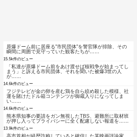
原爆ドーム前に居座る”市民団体”を警官隊が排除、その
瞬間に周囲で見守っていた観客たちが……
15.5k件のビュー
「私達が原爆ドーム前をあけ渡せば核戦争が始まってし
まう」と訴える市民団体、それを聞いた被爆3世の人
が……
14.6k件のビュー
フジテレビが金の卵を産む鶏を自ら絞め殺した模様、社
運を賭けたドル箱コンテンツが御蔵入りになってしま
い……
14.6k件のビュー
熊本県知事の要請をガン無視したTBS、避難所に取材班
が押し入ってプライバシーに全く配慮しない報道を……
13.9k件のビュー
高市首相が経歴詐称していると確信した某映画評論家、