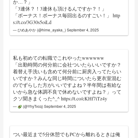
か…？」
「3連休？！3連休も頂けるんですか？！」
「ボーナス！ボーナス毎回出るのすごい！」
http
s://t.co/3G30s5oiLd
— ひめあやか (@hime_ayaka_)
September 4, 2025
私も初めての転職でこれやったwwwwww
「出勤時間の何分前に会社ついたらいいですか？
着替え手洗いも含めて何分前に厨房入ってたらい
いですか？みんな同じ時間についたら更衣室混む
のでずらした方がいいですよね？半年間は有給な
いから急な体調不良で休めないですよね？」って
クソ聞きまくった^_^
https://t.co/cKHf7iTz4y
—
(@YhyTvcq)
September 4, 2025
つい最近まで5分休憩でもPCから離れるときは俺