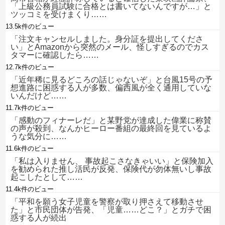
「上級公務員試験に合格とは書いてないんですが…」と
ツッコミを受けまくり……
13.5k件のビュー
「注文キャンセルしました。身分証を提出してくださ
い」とAmazonから突然のメール、怪しすぎるのでカス
タマーに確認したら……
12.7k件のビュー
「近年稀に見るどころの話じゃないぞ」と台風15号の予
想進路に困惑する人が多数、偏西風が全く通用していな
いんだけど……
11.7k件のビュー
「感動のフィナーレだ」と某野党が達成した偉業に称賛
の声が殺到、なんかヒーロー番組の最終回を見ているよ
うな気分に……
11.6k件のビュー
「私は入りません、 事故起こさなきゃいい」と保険加入
を勧められた推し活民が反発、保険代が勿体無いし事故
起こしたとして……
11.4k件のビュー
「平和を願う女子児童を警察が取り押さえて移動させ
た」と市民団体が告発、「児童……どこ？」とガチで困
惑する人が続出