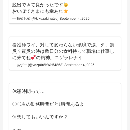
脱出できて良かったです
おいぽてさまにも幸あれ
— 菊菊お菊 (@kikuzakinatsu)
September 4, 2025
看護師ワイ、対して変わらない環境で涙。え、震
災？震災の時は数日分の食料持って職場に仕事し
に来てね
︎の精神。ニゲラレナイ
— あずー (@vozp0r8hWc54863)
September 4, 2025
休憩時間って…
〇〇君の勤務時間だと1時間あるよ
休憩してもいいんですか？
えっ…