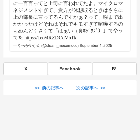
に一言言ってと上司に言われてたよ。マイクロマ
ネジメントすぎて、貴方が休憩取るときはさらに
上の部長に言ってるんですかぁ？って、喉まで出
かかったけどそれはそれでキモすぎて喧嘩するの
もめんどくさくて「はぁい（鼻ﾎｼﾞﾎｼﾞ）」でやっ
てた
https://t.co/4RZDCdVbTk
— やっかやかん (@cleam_mocomoco)
September 4, 2025
X
Facebook
B!
<< 前の記事へ
次の記事へ >>