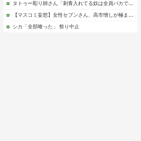
タトゥー彫り師さん「刺青入れてる奴は全員バカです」→30万再生ｗｗｗｗｗｗ
【マスコミ妄想】女性セブンさん、高市憎しが極まりすぎたのか、過去一級の低俗な「支持率下げてやる」記事を配信してしまう 想像の10倍低俗
シカ「全部喰った」 祭り中止
韓国人「日本ではテーブルに肘をついてはいけない？日本の食事マナーが想像以上に厳格すぎて韓国人が衝撃！」→「これが日本の食事マナーか？‥」
中国の海水浴場の映像があまりにも・・・
Powered by livedoor 相互RSS