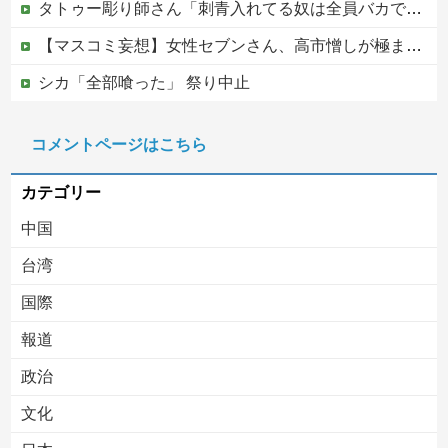
タトゥー彫り師さん「刺青入れてる奴は全員バカです」→30万再生ｗｗｗｗｗｗ
【マスコミ妄想】女性セブンさん、高市憎しが極まりすぎたのか、過去一級の低俗な「支持率下げてやる」記事を配信してしまう 想像の10倍低俗
シカ「全部喰った」 祭り中止
韓国人「日本ではテーブルに肘をついてはいけない？日本の食事マナーが想像以上に厳格すぎて韓国人が衝撃！」→「これが日本の食事マナーか？‥」
コメントページはこちら
中国の海水浴場の映像があまりにも・・・
カテゴリー
中国
台湾
国際
報道
Powered by livedoor 相互RSS
政治
文化