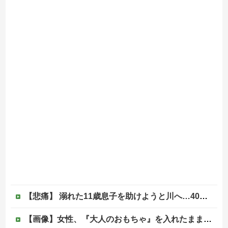
【悲痛】 溺れた11歳息子を助けようと川へ…40歳父親が死亡 息子は母親が救助 愛知
【画像】女性、『大人のおもちゃ』を入れたままMRI検査を受けた結果 →