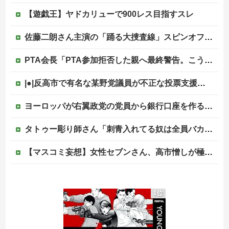
【遊戯王】ヤドカリューで900レス目指すスレ
佐藤二朗さん主演の「踊る大捜査線」スピンオフドラマ、正式に中止との報道他
PTA会長「PTA参加拒否した親へ最終警告。こうなってもいい？」
|●|反高市で有名な某野党議員が不正な投票支援を受けていた過去が発掘、「説明責任があるのでは？」と揶揄されており……
ヨーロッパが右翼政党の党員から銀行口座を作る権利を剥奪、そのせいで皮肉すぎる展開に突入しており……
タトゥー彫り師さん「刺青入れてる奴は全員バカです」→30万再生ｗｗｗｗｗｗ
【マスコミ妄想】女性セブンさん、高市憎しが極まりすぎたのか、過去一級の低俗な「支持率下げてやる」記事を配信してしまう 想像の10倍低俗
シカ「全部喰った」 祭り中止
1位
韓国人「日本ではテーブルに肘をついてはいけない？日本の食事マナーが想像以上に厳格すぎて韓国人が衝撃！」→「これが日本の食事マナーか？‥」
【画像】田んぼに謎の魚いたｗｗｗｗｗｗｗｗｗｗｗｗｗｗｗｗｗｗｗｗｗｗ