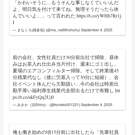
「かわいそうに…もうそんな事しなくていいんだ
よ、明日気を付けて来てね。無理そうだったら休
んでいいよ…」って言われた
https://t.co/yWHh7Rr1j
I
— まなくろ(雑多垢) (@ma_na96huhuhu)
September 4, 2025
前の会社、女性社員だけ30分前出社で掃除、昼休
みはお茶入れ仕出弁当片付け、週末にゴミ出し、
夏場のエアコンフィルター掃除。そして終業後45
分残業代なし（後に労基入って30分に短縮）、会
社イベント休んだら欠勤扱い…今の会社は時差出
勤手厚い福利厚生残業代全部出るだけで有難し
htt
ps://t.co/akFyQq2Uj0
— みきか（旧Shirry） (@koneko001221)
September 4, 2025
俺も働き始めの頃15分前に出社したら「先輩社員