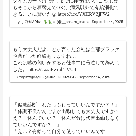
タイムカードは1分前までに押せばいいこと(しか
もそこから着替えてOK)、病気以外で有給消化で
きることに驚いたな
https://t.co/YXERVZjFW2
— よし乃❀MDtwin
Ⅴ (@__sakura_mama)
September 4, 2025
もう大丈夫だよ、とか言った会社は全部ブラック
企業だった経験ありますね…
これは嘘の匂いがすると仕事中に号泣して辞めま
した。
https://t.co/jFwruhTVU4
— 8twpmwgdagiL (@Ntct9lQLXf25247)
September 4, 2025
「健康診断…わたしも行っていいんですか？！」
「体調不良なんですが出勤しても大丈夫ですか？
え？！休んでいい？！休んだ分は代替出勤しなく
ていいんですか？！」
「え…？有給って自分で使っていいんです