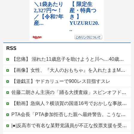
RSS
【悲痛】 溺れた11歳息子を助けようと川へ…40歳父親が死亡 息子は母親が救助 愛知
【画像】女性、『大人のおもちゃ』を入れたままMRI検査を受けた結果 →
【遊戯王】ヤドカリューで900レス目指すスレ
佐藤二朗さん主演の「踊る大捜査線」スピンオフドラマ、正式に中止との報道他
【動画】急病人？横須賀の国道16号でおかしな事故が撮影される。
PTA会長「PTA参加拒否した親へ最終警告。こうなってもいい？」
|●|反高市で有名な某野党議員が不正な投票支援を受けていた過去が発掘、「説明責任があるのでは？」と揶揄されており……