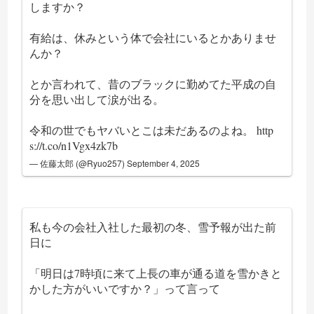
しますか？
有給は、休みという体で会社にいるとかありませ
んか？
とか言われて、昔のブラックに勤めてた平成の自
分を思い出して涙が出る。
令和の世でもヤバいとこは未だあるのよね。
http
s://t.co/n1Vgx4zk7b
— 佐藤太郎 (@Ryuo257)
September 4, 2025
私も今の会社入社した最初の冬、雪予報が出た前
日に
「明日は7時頃に来て上長の車が通る道を雪かきと
かした方がいいですか？」って言って