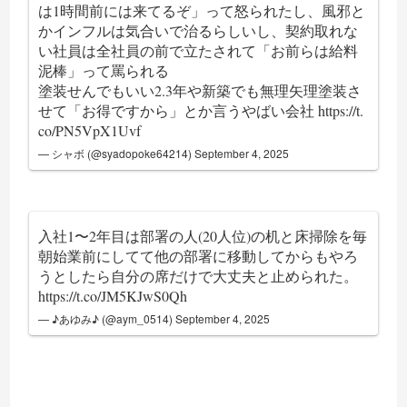
は1時間前には来てるぞ」って怒られたし、風邪と
かインフルは気合いで治るらしいし、契約取れな
い社員は全社員の前で立たされて「お前らは給料
泥棒」って罵られる
塗装せんでもいい2.3年や新築でも無理矢理塗装さ
せて「お得ですから」とか言うやばい会社
https://t.
co/PN5VpX1Uvf
— シャボ (@syadopoke64214)
September 4, 2025
入社1〜2年目は部署の人(20人位)の机と床掃除を毎
朝始業前にしてて他の部署に移動してからもやろ
うとしたら自分の席だけで大丈夫と止められた。
https://t.co/JM5KJwS0Qh
— ♪あゆみ♪ (@aym_0514)
September 4, 2025