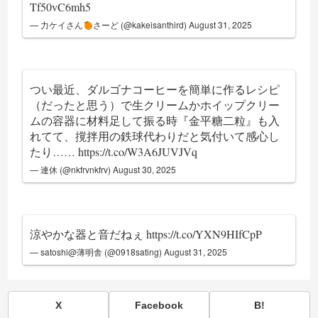
Tf50vC6mh5
— 力ケイさん
さーど (@kakeisanthird)
August 31, 2025
つい最近、ダルゴナコーヒーを簡単に作るレシピ
（だったと思う）で生クリームかホイップクリー
ムの容器に材料足して振る時『金平糖二粒』も入
れてて、撹拌用の鉄球代わりだと気付いて感心し
たり……
https://t.co/W3A6JUVJVq
— 連休 (@nkfrvnkfrv)
August 30, 2025
涼やかな器と音だねぇ
https://t.co/YXN9HIfCpP
— satoshi@薄明舎 (@0918sating)
August 31, 2025
X
Facebook
B!