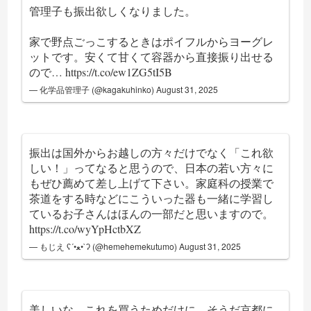
管理子も振出欲しくなりました。
家で野点ごっこするときはポイフルからヨーグレ
ットです。安くて甘くて容器から直接振り出せる
ので…
https://t.co/ew1ZG5tI5B
— 化学品管理子 (@kagakuhinko)
August 31, 2025
振出は国外からお越しの方々だけでなく「これ欲
しい！」ってなると思うので、日本の若い方々に
もぜひ薦めて差し上げて下さい。家庭科の授業で
茶道をする時などにこういった器も一緒に学習し
ているお子さんはほんの一部だと思いますので。
https://t.co/wyYpHctbXZ
— もじえ ʕ´•ﻌ•`ʔ (@hemehemekutumo)
August 31, 2025
美しいな。これを買うためだけに、そうだ京都に