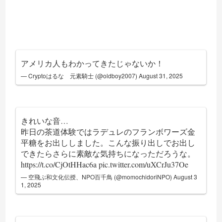
アメリカ人もわかってきたじゃないか！
— Cryptoはるな 元素騎士 (@oldboy2007)
August 31, 2025
きれいな音…
昨日の茶道体験ではラデュレのフランボワーズ金
平糖をお出ししました。こんな振り出しでお出し
できたらさらに素敵な気持ちになっただろうな。
https://t.co/CjOtHHac6a
pic.twitter.com/uXCrJu37Oe
— 空飛ぶ和文化伝授、NPO百千鳥 (@momochidoriNPO)
August 3
1, 2025