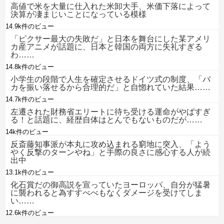
高値で米を大量に仕入れた米卸大手、米価下落によって
決算が凄まじいことになっている模様
14.9k件のビュー
「ピクサー最大の失敗だ」と日本を舞台にした某アメリ
カ産アニメが話題に、日本と韓国の両方に失礼すぎる
わ……
14.8k件のビュー
小学生の段階で人生を確定させるドイツ式の制度、「バ
カを振い落せるから合理的だ」と自惚れていた結果……
14.7k件のビュー
左遷された財務省エリートに待ち受ける運命がやばすぎ
る！と話題に、経歴自体はとんでもないものだが……
14k件のビュー
反斎藤知事派が本丸に攻め込まれる窮地に突入、「よう
やく反撃のターンやね」と手際の良さに感心する人が続
出中
13.1k件のビュー
化石賞だの御高説を宣っていたヨーロッパ、自分が猛暑
に襲われると為すすべべもなくダメージを受けてしま
い……
12.6k件のビュー