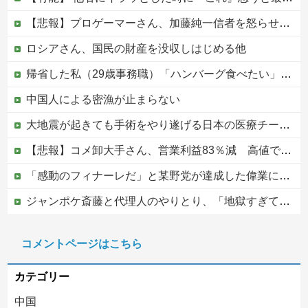
【悲報】プロゲーマーさん、加藤純一信者を怒らせてしまった結果、好き嫌い5位にwwwwwwww
ロシアさん、国民の財産を没収しはじめる他
帰省した私（29歳事務職）「ハンバーグ食べたい」→オカン「ハンバーグに唐揚げサラダと手作りコーンスープ添えたで！」なぜ実家の母親は子供が30歳になっても「高校生運動部レベルのガッツリ飯」を作ってしまうのか？
中国人による密漁が止まらない
大地震が起きても手術をやり遂げる日本の医療チーム、海外でも凄すぎると絶賛
【悲報】コメ卸大手さん、営業利益83％減 高値で買い込んだ米が売れず「損切り祭り」開幕へ
「感動のフィナーレだ」と某野党が達成した偉業に称賛の声が殺到、なんかヒーロー番組の最終回を見ているような気分に……
ジャンポケ斎藤と代理人のやりとり、「地獄すぎて完全にコントになってる……」と衝撃を受ける人が続出中
|●|「私は入りません、 事故起こさなきゃいい」と保険加入を勧められた推し活民が反発、保険代が勿体無いし事故起こしたとして……
コメントページはこちら
韓国の新築マンション、築１年半でテラスが丸ごと落下ｗｗｗｗｗ
カテゴリー
中国