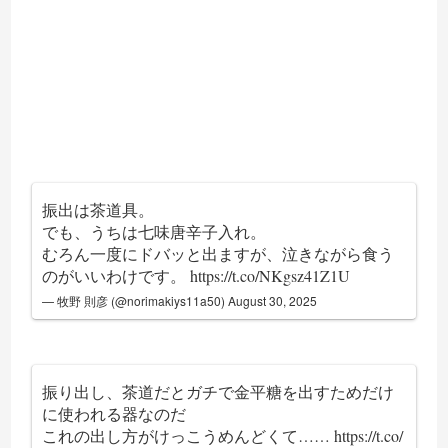
振出は茶道具。
でも、うちは七味唐辛子入れ。
むろん一度にドバッと出ますが、泣きながら食う
のがいいわけです。
https://t.co/NKgsz41Z1U
— 牧野 則彦 (@norimakiys11a50)
August 30, 2025
振り出し、茶道だとガチで金平糖を出すためだけ
に使われる器なのだ
これの出し方がけっこうめんどくて……
https://t.co/