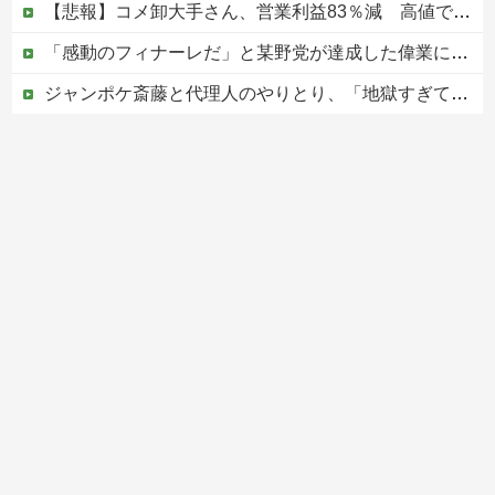
【悲報】コメ卸大手さん、営業利益83％減 高値で買い込んだ米が売れず「損切り祭り」開幕へ
「感動のフィナーレだ」と某野党が達成した偉業に称賛の声が殺到、なんかヒーロー番組の最終回を見ているような気分に……
ジャンポケ斎藤と代理人のやりとり、「地獄すぎて完全にコントになってる……」と衝撃を受ける人が続出中
|●|「私は入りません、 事故起こさなきゃいい」と保険加入を勧められた推し活民が反発、保険代が勿体無いし事故起こしたとして……
韓国の新築マンション、築１年半でテラスが丸ごと落下ｗｗｗｗｗ
Powered by livedoor 相互RSS