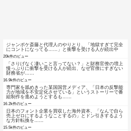
ジャンポケ斎藤と代理人のやりとり、「地獄すぎて完全
にコントになってる……」と衝撃を受ける人が続出中
20k件のビュー
「さりげなく凄いこと言ってない？」と財務官僚の増上
慢っぷりに衝撃を受ける人が続出、なぜ官僚にすぎない
財務省が……
16.9k件のビュー
専門家を舐めきった某国国営メディア、「日本の反撃能
力が地域を不安定化させている」というストーリーで番
組制作を進めようとするも……
16.2k件のビュー
日本のフォント企業を買収した海外資本、「なんで自ら
売上ゼロにするようなことするの」とドン引きするよう
な方針転換を……
15.5k件のビュー