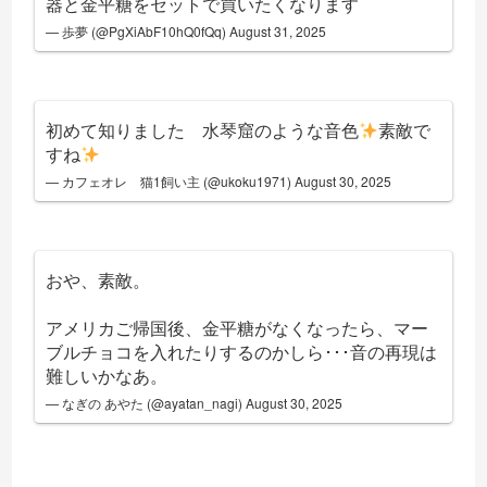
器と金平糖をセットで買いたくなります
— 歩夢 (@PgXiAbF10hQ0fQq)
August 31, 2025
初めて知りました 水琴窟のような音色
素敵で
すね
— カフェオレ 猫1飼い主 (@ukoku1971)
August 30, 2025
おや、素敵。
アメリカご帰国後、金平糖がなくなったら、マー
ブルチョコを入れたりするのかしら･･･音の再現は
難しいかなあ。
— なぎの あやた (@ayatan_nagi)
August 30, 2025