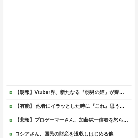
【朗報】Vtuber界、新たなる『弱男の姫』が爆誕ｗｗｗｗｗｗｗｗｗｗｗ
【有能】 他者にイラッとした時に『これ』思うと最強に楽になることが発覚！！！
【悲報】プロゲーマーさん、加藤純一信者を怒らせてしまった結果、好き嫌い5位にwwwwwwww
ロシアさん、国民の財産を没収しはじめる他