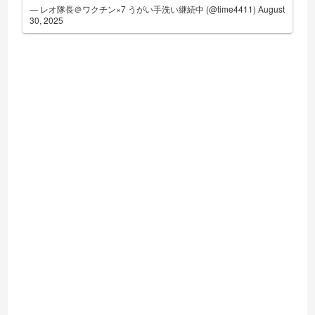
— レオ隊長＠ワクチン×7 うがい手洗い継続中 (@time4411)
August
30, 2025