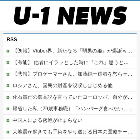
RSS
【朗報】Vtuber界、新たなる『弱男の姫』が爆誕ｗｗｗｗｗｗｗｗｗｗｗ
【有能】 他者にイラッとした時に『これ』思うと最強に楽になることが発覚！！！
【悲報】プロゲーマーさん、加藤純一信者を怒らせてしまった結果、好き嫌い5位にwwwwwwww
ロシアさん、国民の財産を没収しはじめる他
化石賞だの御高説を宣っていたヨーロッパ、自分が猛暑に襲われると為すすべべもなくダメージを受けてしまい……
帰省した私（29歳事務職）「ハンバーグ食べたい」→オカン「ハンバーグに唐揚げサラダと手作りコーンスープ添えたで！」なぜ実家の母親は子供が30歳になっても「高校生運動部レベルのガッツリ飯」を作ってしまうのか？
中国人による密漁が止まらない
大地震が起きても手術をやり遂げる日本の医療チーム、海外でも凄すぎると絶賛