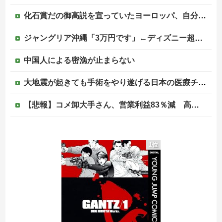
化石賞だの御高説を宣っていたヨーロッパ、自分が猛暑に襲われると為すすべべもなくダメージを受けてしまい……
ジャングリア沖縄「3万円です」←ディズニー超えの強気価格ｗｗｗ
中国人による密漁が止まらない
大地震が起きても手術をやり遂げる日本の医療チーム、海外でも凄すぎると絶賛
【悲報】コメ卸大手さん、営業利益83％減 高値で買い込んだ米が売れず「損切り祭り」開幕へ
「感動のフィナーレだ」と某野党が達成した偉業に称賛の声が殺到、なんかヒーロー番組の最終回を見ているような気分に……
1位
ジャンポケ斎藤と代理人のやりとり、「地獄すぎて完全にコントになってる……」と衝撃を受ける人が続出中
|●|「私は入りません、 事故起こさなきゃいい」と保険加入を勧められた推し活民が反発、保険代が勿体無いし事故起こしたとして……
韓国の新築マンション、築１年半でテラスが丸ごと落下ｗｗｗｗｗ