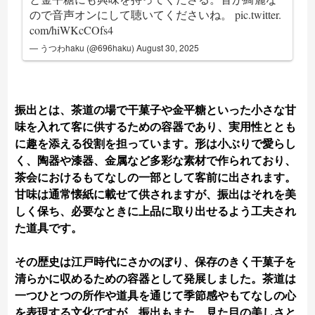
ので音声オンにして聴いてくださいね。
pic.twitter.
com/hiWKcCOfs4
— うつわhaku (@696haku)
August 30, 2025
振出とは、茶道の場で干菓子や金平糖といった小さな甘
味を入れて客に供するための容器であり、実用性ととも
に趣を添える役割を担っています。形は小ぶりで愛らし
く、陶器や漆器、金属など多彩な素材で作られており、
茶会におけるもてなしの一部として客前に出されます。
甘味は通常懐紙に載せて供されますが、振出はそれを美
しく保ち、必要なときに上品に取り出せるよう工夫され
た道具です。
その歴史は江戸時代にさかのぼり、保存のきく干菓子を
清らかに収めるための容器として発展しました。茶道は
一つひとつの所作や道具を通じて季節感やもてなしの心
を表現する文化ですが、振出もまた、見た目の美しさと