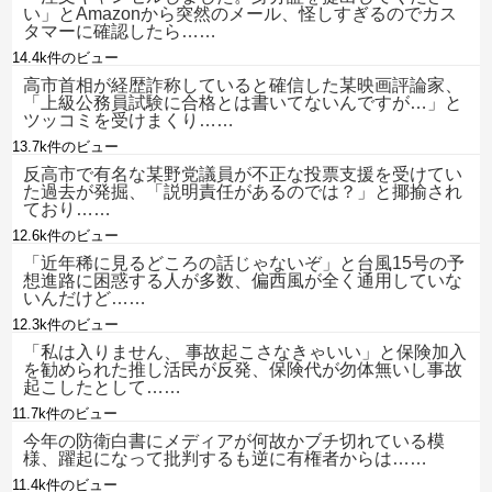
い」とAmazonから突然のメール、怪しすぎるのでカス
タマーに確認したら……
14.4k件のビュー
高市首相が経歴詐称していると確信した某映画評論家、
「上級公務員試験に合格とは書いてないんですが…」と
ツッコミを受けまくり……
13.7k件のビュー
反高市で有名な某野党議員が不正な投票支援を受けてい
た過去が発掘、「説明責任があるのでは？」と揶揄され
ており……
12.6k件のビュー
「近年稀に見るどころの話じゃないぞ」と台風15号の予
想進路に困惑する人が多数、偏西風が全く通用していな
いんだけど……
12.3k件のビュー
「私は入りません、 事故起こさなきゃいい」と保険加入
を勧められた推し活民が反発、保険代が勿体無いし事故
起こしたとして……
11.7k件のビュー
今年の防衛白書にメディアが何故かブチ切れている模
様、躍起になって批判するも逆に有権者からは……
11.4k件のビュー