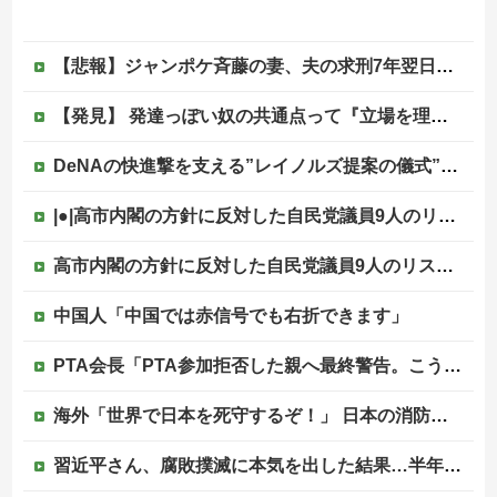
【悲報】ジャンポケ斉藤の妻、夫の求刑7年翌日にウキウキでInstagram更新
【発見】 発達っぽい奴の共通点って『立場を理解できない』だよな
DeNAの快進撃を支える”レイノルズ提案の儀式” 決勝2ランの宮下が明かす「儀式を始めてから、チームが一つになっている」
|●|高市内閣の方針に反対した自民党議員9人のリストが話題に、「岩屋はどこへ行った？」との指摘もあるが……
高市内閣の方針に反対した自民党議員9人のリストが話題に、「岩屋はどこへ行った？」との指摘もあるが……他
中国人「中国では赤信号でも右折できます」
PTA会長「PTA参加拒否した親へ最終警告。こうなってもいい？」
海外「世界で日本を死守するぞ！」 日本の消防署を訪れたちびっ子集団が世界をメロメロに
習近平さん、腐敗撲滅に本気を出した結果…半年で53万8000件ｗｗｗ