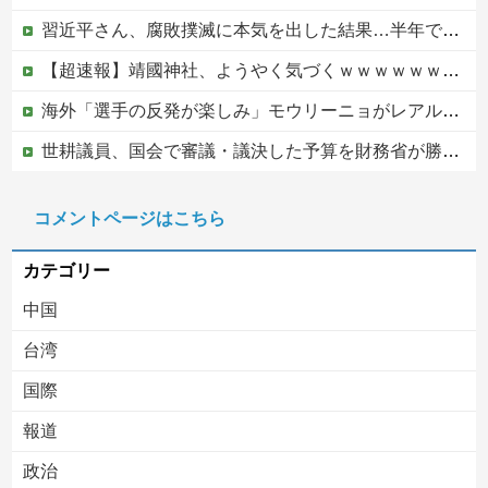
習近平さん、腐敗撲滅に本気を出した結果…半年で53万8000件ｗｗｗ
【超速報】靖國神社、ようやく気づくｗｗｗｗｗｗｗｗｗｗ
海外「選手の反発が楽しみ」モウリーニョがレアル・に導入した新ルール（海外の反応）
世耕議員、国会で審議・議決した予算を財務省が勝手に３兆円動かしていると指摘・問題視
【悲報】高市内閣、消費税1％表明でも支持率下落 →ついに６割割れ
コメントページはこちら
【ヤバすぎ】熊本の山道でソーラーパネルが…
カテゴリー
中国
台湾
国際
報道
Powered by livedoor 相互RSS
政治