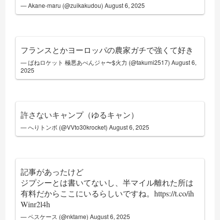
— Akane-maru (@zuikakudou)
August 6, 2025
フランスとかヨーロッパの農家ガチで強くて好き
— ばねロケット 極悪あべんジャ〜$火力 (@takumi2517)
August 6,
2025
許さないキャンプ（ゆるキャン）
— へりトンボ (@VVto30krocket)
August 6, 2025
記事があったけど
ジプシーとは書いてないし、半マイル離れた所は
有料だからここにいるらしいですね。
https://t.co/ih
Winr2l4h
— ペスケース (@nktame)
August 6, 2025