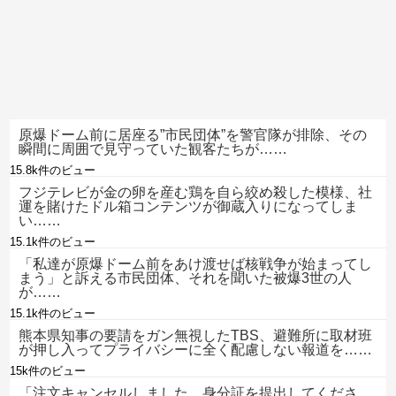
原爆ドーム前に居座る”市民団体”を警官隊が排除、その
瞬間に周囲で見守っていた観客たちが……
15.8k件のビュー
フジテレビが金の卵を産む鶏を自ら絞め殺した模様、社
運を賭けたドル箱コンテンツが御蔵入りになってしま
い……
15.1k件のビュー
「私達が原爆ドーム前をあけ渡せば核戦争が始まってし
まう」と訴える市民団体、それを聞いた被爆3世の人
が……
15.1k件のビュー
熊本県知事の要請をガン無視したTBS、避難所に取材班
が押し入ってプライバシーに全く配慮しない報道を……
15k件のビュー
「注文キャンセルしました。身分証を提出してくださ