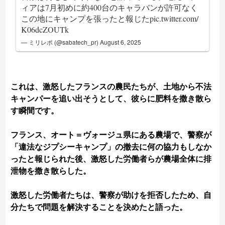
ィアは7月初めに約400台のキャラバンが許可なく
この地にキャンプを張ったと報じた
pic.twitter.com/
K06dcZOUTk
— ミリレポ (@sabatech_pr)
August 6, 2025
これは、激怒したフランスの農民たちが、土地から不法
キャンパーを追い出そうとして、彼らに肥料を撒き散ら
す瞬間です。
フランス、オート＝ヴォージュ県にある農場で、警察が
「違法なジプシーキャンプ」の撤去に何の協力もしなか
ったと報じられた後、激怒した労働者らが農場全体に排
泄物を撒き散らした。
激怒した労働者たちは、警察が助けを拒否したため、自
分たちで問題を解決することを決めたと語った。