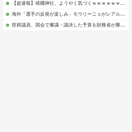
【超速報】靖國神社、ようやく気づくｗｗｗｗｗｗｗｗｗｗ
海外「選手の反発が楽しみ」モウリーニョがレアル・に導入した新ルール（海外の反応）
世耕議員、国会で審議・議決した予算を財務省が勝手に３兆円動かしていると指摘・問題視
【悲報】高市内閣、消費税1％表明でも支持率下落 →ついに６割割れ
【ヤバすぎ】熊本の山道でソーラーパネルが…
Powered by livedoor 相互RSS