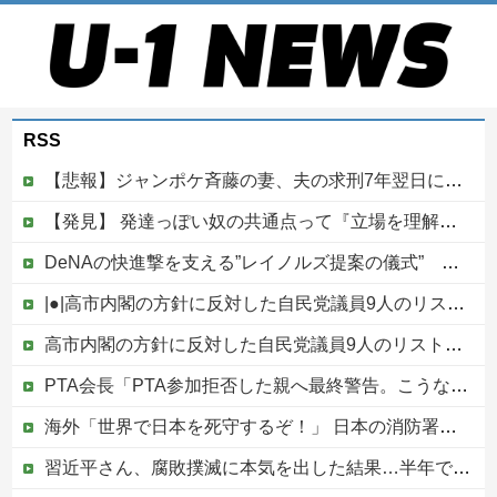
RSS
【悲報】ジャンポケ斉藤の妻、夫の求刑7年翌日にウキウキでInstagram更新
【発見】 発達っぽい奴の共通点って『立場を理解できない』だよな
DeNAの快進撃を支える”レイノルズ提案の儀式” 決勝2ランの宮下が明かす「儀式を始めてから、チームが一つになっている」
|●|高市内閣の方針に反対した自民党議員9人のリストが話題に、「岩屋はどこへ行った？」との指摘もあるが……
高市内閣の方針に反対した自民党議員9人のリストが話題に、「岩屋はどこへ行った？」との指摘もあるが……他
PTA会長「PTA参加拒否した親へ最終警告。こうなってもいい？」
海外「世界で日本を死守するぞ！」 日本の消防署を訪れたちびっ子集団が世界をメロメロに
習近平さん、腐敗撲滅に本気を出した結果…半年で53万8000件ｗｗｗ