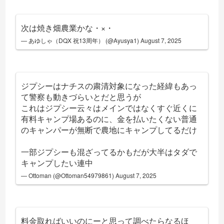
次は焼き畑農業かな・×・
— あゆしゃ（DQX 祝13周年） (@Ayusya1)
August 7, 2025
ジプシーはナチスの粛清対象になった経緯もあっ
て警察も動きづらいとだと思うが
これはジプシー云々はメインではなくすぐ近くに
有料キャンプ場あるのに、金を払いたくない普通
のキャンパーが無断で農地にキャンプしてるだけ
一部ジプシーも混ざってるかもだが大半はタダで
キャンプしたい連中
— Ottoman (@Ottoman54979861)
August 7, 2025
料金取ればいいのにーと思って調べたらなるほ