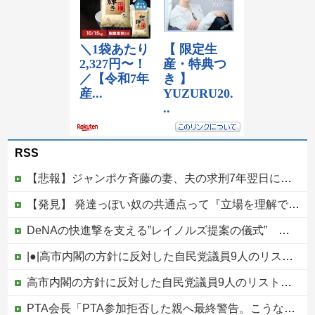
RSS
【悲報】ジャンポケ斉藤の妻、夫の求刑7年翌日にウキウキでInstagram更新
【発見】 発達っぽい奴の共通点って『立場を理解できない』だよな
DeNAの快進撃を支える”レイノルズ提案の儀式” 決勝2ランの宮下が明かす「儀式を始めてから、チームが一つになっている」
|●|高市内閣の方針に反対した自民党議員9人のリストが話題に、「岩屋はどこへ行った？」との指摘もあるが……
高市内閣の方針に反対した自民党議員9人のリストが話題に、「岩屋はどこへ行った？」との指摘もあるが……他
PTA会長「PTA参加拒否した親へ最終警告。こうなってもいい？」