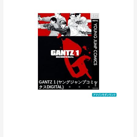
【超速報】靖國神社、ようやく気づくｗｗｗｗｗｗｗｗｗｗ
1位
海外「選手の反発が楽しみ」モウリーニョがレアル・に導入した新ルール（海外の反応）
世耕議員、国会で審議・議決した予算を財務省が勝手に３兆円動かしていると指摘・問題視
【ヤバすぎ】熊本の山道でソーラーパネルが…
GANTZ 1 (ヤングジャンプコミッ
クスDIGITAL)
価格：¥100
Powered by livedoor 相互RSS