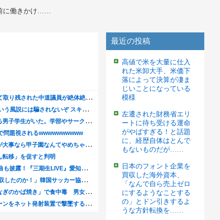
前に働きかけ……
最近の投稿
高値で米を大量に仕入
れた米卸大手、米価下
落によって決算が凄ま
じいことになっている
模様
左遷された財務省エリ
ートに待ち受ける運命
がやばすぎる！と話題
に、経歴自体はとんで
もないものだが……
日本のフォント企業を
買収した海外資本、
「なんで自ら売上ゼロ
にするようなことする
の」とドン引きするよ
うな方針転換を……