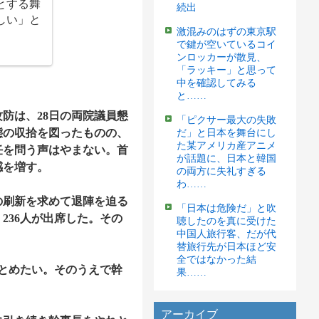
とする舞
続出
しい」と
激混みのはずの東京駅
で鍵が空いているコイ
ンロッカーが散見、
「ラッキー」と思って
中を確認してみる
と……
防は、28日の両院議員懇
「ピクサー最大の失敗
態の収拾を図ったものの、
だ」と日本を舞台にし
た某アメリカ産アニメ
任を問う声はやまない。首
が話題に、日本と韓国
感を増す。
の両方に失礼すぎる
わ……
刷新を求めて退陣を迫る
「日本は危険だ」と吹
236人が出席した。その
聴したのを真に受けた
中国人旅行客、だが代
替旅行先が日本ほど安
全ではなかった結
とめたい。そのうえで幹
果……
アーカイブ