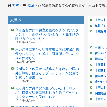
TOP
>
政治
>
両院議員懇談会で石破首相側が「水面下で裏
人気ページ
高市首相の熊本視察動画にケチを付けたタ
レント、「正体バレバレよな」と黒電話の
呼び方であっさりと……
19.9k件のビュー
思い通りに動かない熊本被災者に左派が我
慢ならなくなった模様、避難所で苦しむ被
災者に対して……
18.9k件のビュー
規制強化で他国から譲歩を引き出す中国の
外交戦略、他国がサプライチェーン変更で
対抗した結果……
16.9k件のビュー
化石賞だの御高説を宣っていたヨーロッ
パ、自分が猛暑に襲われると為すすべべも
なくダメージを受けてしまい……
13.4k件のビュー