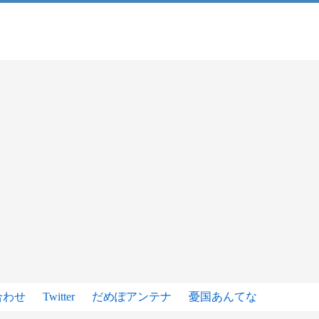
合わせ
Twitter
だめぽアンテナ
憂国あんてな