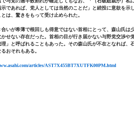
で与党の過半数割れが確定してもなお、「（石破総裁が）私に
指示であれば、党人としては当然のことだ」と続投に意欲を示
ことは、驚きをもって受け止められた。
合いが希薄で根回しも得意ではない首相にとって、森山氏は少
欠かせない存在だった。首相の目が行き届かない与野党交渉や
総理」と呼ばれることもあった。その森山氏が不在となれば、
なるおそれもある。
/www.asahi.com/articles/AST7X455BT7XUTFK00PM.html