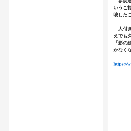
参院選
いうご
唆した
人付き
えでも
「影の
かなく
https:/