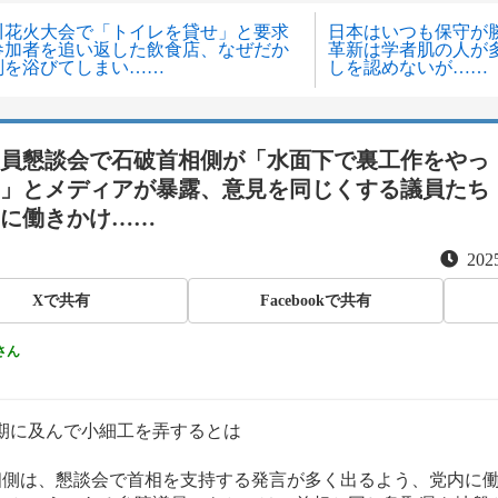
川花火大会で「トイレを貸せ」と要求
日本はいつも保守が
参加者を追い返した飲食店、なぜだか
革新は学者肌の人が
判を浴びてしまい……
しを認めないが……
員懇談会で石破首相側が「水面下で裏工作をやっ
」とメディアが暴露、意見を同じくする議員たち
に働きかけ……
2025
Xで共有
Facebookで共有
さん
期に及んで小細工を弄するとは
相側は、懇談会で首相を支持する発言が多く出るよう、党内に