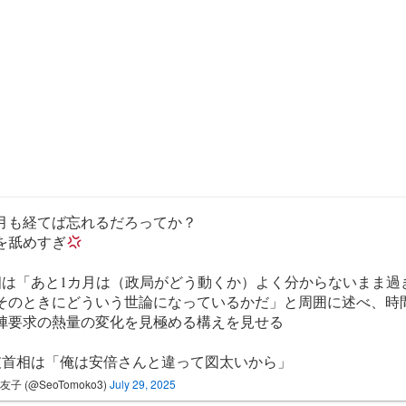
月も経てば忘れるだろってか？
を舐めすぎ
相は「あと1カ月は（政局がどう動くか）よく分からないまま過
そのときにどういう世論になっているかだ」と周囲に述べ、時
陣要求の熱量の変化を見極める構えを見せる
破首相は「俺は安倍さんと違って図太いから」
友子 (@SeoTomoko3)
July 29, 2025