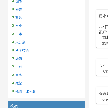
国際
報道
居座
政治
文化
>2
正経
日本
「首
未分類
— 瀬尾
科学技術
経済
もうダ
自然
— 大葉
軍事
雑記
韓国・北朝鮮
石破
— シャカ
検索