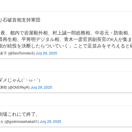
り石破首相支持軍団
5日夜、都内で岩屋毅外相、村上誠一郎総務相、中谷元・防衛相
済再生相、平将明デジタル相、青木一彦官房副長官の6人が集
相が続投を決断したらついていく」ことで足並みをそろえると
友子 (@SeoTomoko3)
July 29, 2025
メじゃん(´・ω・`)
茅郎 (@OVERkyR)
July 29, 2025
劇場これにて終了。
 (@godcrossshaka01)
July 29, 2025