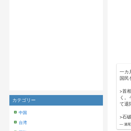
一カ
国民
>首
く。
カテゴリー
て退
中国
>石
台湾
— 瀬尾