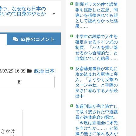
防弾ガラスの件で誤情
勝つ、なぜなら日本の
報を拡散した左派、間
多いので自身のやらか
»
違いを指摘されても頑
として認めなかった結
果……
小学生の段階で人生を
62件のコメント
確定させるドイツ式の
制度、「バカを振い落
せるから合理的だ」と
自惚れていた結果……
反斎藤知事派が本丸に
/07/29 16:09
政治
日本
攻め込まれる窮地に突
入、「ようやく反撃の
B!
ターンやね」と手際の
良さに感心する人が続
出中
某週刊誌が完全逃亡し
て取り残された中道議
員が絶体絶命の窮地、
「今度は宏池会に矛先
を向けたか……」と節
働きかけ
操の無さに呆れる人が