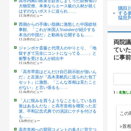
高市内閣の政策を妨害しまくった財務省の
大物官僚、本来ならエース級の人材が就く
隅田
はずのないポストに送られ……
«
する
13.3k件のビュー
猛批
西側からの手痛い指摘に激怒した中国総領
事館、「これが米国人Youtuberが紹介する
本当の中国だ」と動画を公開するも……
13.2k件のビュー
両院議
ジャンポケ斎藤と代理人のやりとり、「地
ていた
獄すぎて完全にコントになってる……」と
に事前
衝撃を受ける人が続出中
13.1k件のビュー
「高市早苗はどんだけ自己顕示欲が強いん
だ」と左派が『高木美帆氏に送られた包丁
セット』に激怒、「こんな首相は見たこと
がない」と言い張るも……
12.4k件のビュー
1：
名無し
「人に恨みを買うようなことをしている自
覚はあるんだな」と高市首相を嘲笑った左
派、平和記念式典での演説にケチを付ける
この
も……
12k件のビュー
>首
高市首相への賛同コメントの多さに苛立つ