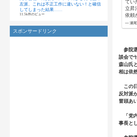
てい
左派、これは不正工作に違いない！と確信
立昇
してしまった結果……
依頼
11.5k件のビュー
— 瀬尾
スポンサードリンク
参院選
談会で
森山氏
相は依
この日
反対派
冒頭あ
「党内
事長と