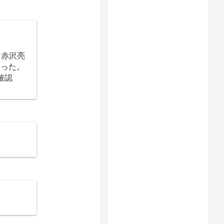
、赤沢亮
まった。
確認