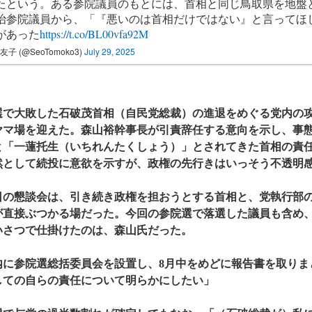
たという。ある参院議員のもとには、首相と同じ鳥取県を地盤
治参院議員から、「『悪いのは首相だけではない』と言ってほ
があった
https://t.co/BL00vfa92M
友子 (@SeoTomoko3)
July 29, 2025
で大敗した石破茂首相（自民党総裁）の進退をめぐる党内の攻
ヤマ場を迎えた。森山裕幹事長が引責辞任する意向を示し、事
と「一蓮托生（いちれんたくしょう）」とされてきた首相の責
然として続投に意欲を示すが、政権の先行きはいっそう不透明
の懇談会は、引き続き政権を担おうとする首相と、党執行部の
が直接ぶつかる場だった。今回の参院選で落選した議員も含め、
いさつで仕掛けたのは、森山氏だった。
に参院選総括委員会を設置し、8月中をめどに報告書を取りま
しての自らの責任について明らかにしたい」