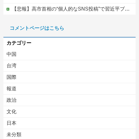
【悲報】高市首相の“個人的なSNS投稿”で習近平ブチギレ説ｗｗｗｗｗ
【DeNA対阪神16回戦】DeNA・エンカーナシオン、第6号ソロホームラン！4点差に迫る！！！！！！！！他
コメントページはこちら
【移民政策反対】イオンの売り場で唐揚げを食う中国人の子供
カテゴリー
中国
台湾
国際
報道
Powered by livedoor 相互RSS
政治
文化
日本
未分類