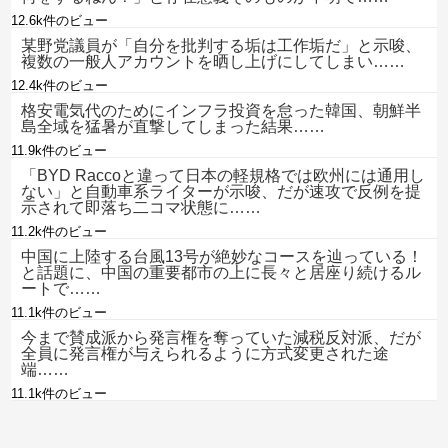
12.6k件のビュー
某野党議員が「自分を批判する垢は工作垢だ」と示唆、
複数の一般人アカウントを晒し上げにしてしまい……
12.4k件のビュー
格安電気代のためにインフラ投資を怠った韓国、朝鮮半
島全域を猛暑が直撃してしまった結果……
11.9k件のビュー
「BYD Raccoと違って日本の軽規格では欧州には通用し
ない」と自動車系ライターが示唆、だが速攻で反例を提
示されて即落ち二コマ状態に……
11.2k件のビュー
中国に上陸する台風13号が絶妙なコースを辿っている！
と話題に、中国の重要都市の上に長々と居座り続けるル
ートで……
11.1k件のビュー
今まで賛成派から発言権を奪っていた減税反対派、だが
全員に発言権が与えられるように方式変更された途
端……
11.1k件のビュー