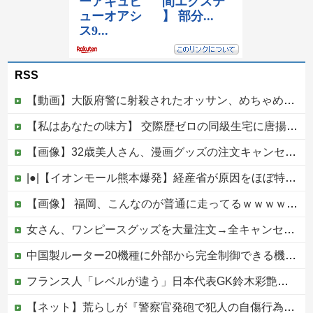
RSS
【動画】大阪府警に射殺されたオッサン、めちゃめちゃ苦しそうに死ぬ
【私はあなたの味方】 交際歴ゼロの同級生宅に唐揚げや文庫本を20回以上届けた24歳女を逮捕
【画像】32歳美人さん、漫画グッズの注文キャンセルを43億円分繰り返しまくり逮捕
|●|【イオンモール熊本爆発】経産省が原因をほぼ特定、全国の大規模施設でガス供給設備の点検要請にまで発展する事態に・・・【PICKUP】
【画像】 福岡、こんなのが普通に走ってるｗｗｗｗｗｗｗｗｗｗｗｗｗｗｗｗｗｗｗｗｗｗｗｗｗｗｗｗｗｗｗｗｗｗｗｗｗｗｗｗ
女さん、ワンピースグッズを大量注文→全キャンセルで逮捕ｗｗｗ
中国製ルーター20機種に外部から完全制御できる機能が仕込まれていたことが判明・・・
フランス人「レベルが違う」日本代表GK鈴木彩艶、欧州王者PSG移籍間近に!?超絶プレー集を見た現地サポの本音がこれ！(動画あり)【海外の反応】
【ネット】荒らしが『警察官発砲で犯人の自傷行為が無かったことにされた』記事に「難癖な記事」とイチャモン→自傷行為の動画が拡散してマスゴミの偏向報...