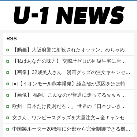
RSS
【動画】大阪府警に射殺されたオッサン、めちゃめちゃ苦しそうに死ぬ
【私はあなたの味方】 交際歴ゼロの同級生宅に唐揚げや文庫本を20回以上届けた24歳女を逮捕
【画像】32歳美人さん、漫画グッズの注文キャンセルを43億円分繰り返しまくり逮捕
|●|【イオンモール熊本爆発】経産省が原因をほぼ特定、全国の大規模施設でガス供給設備の点検要請にまで発展する事態に・・・【PICKUP】
【画像】 福岡、こんなのが普通に走ってるｗｗｗｗｗｗｗｗｗｗｗｗｗｗｗｗｗｗｗｗｗｗｗｗｗｗｗｗｗｗｗｗｗｗｗｗｗｗｗｗ
欧州「日本だけ反則だろ…」 世界の『日本びいき』にヨーロッパ全土から不満の声
女さん、ワンピースグッズを大量注文→全キャンセルで逮捕ｗｗｗ
中国製ルーター20機種に外部から完全制御できる機能が仕込まれていたことが判明・・・