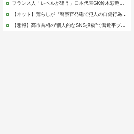
フランス人「レベルが違う」日本代表GK鈴木彩艶、欧州王者PSG移籍間近に!?超絶プレー集を見た現地サポの本音がこれ！(動画あり)【海外の反応】
【ネット】荒らしが『警察官発砲で犯人の自傷行為が無かったことにされた』記事に「難癖な記事」とイチャモン→自傷行為の動画が拡散してマスゴミの偏向報...
【悲報】高市首相の“個人的なSNS投稿”で習近平ブチギレ説ｗｗｗｗｗ
【DeNA対阪神16回戦】DeNA・エンカーナシオン、第6号ソロホームラン！4点差に迫る！！！！！！！！他
【移民政策反対】イオンの売り場で唐揚げを食う中国人の子供
Powered by livedoor 相互RSS