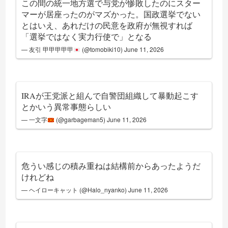
この間の統一地方選で与党が惨敗したのにスター
マーが居座ったのがマズかった。国政選挙でない
とはいえ、あれだけの民意を政府が無視すれば
「選挙ではなく実力行使で」となる
— 友引 甲甲甲甲甲
(@tomobiki10)
June 11, 2026
IRAが王党派と組んで自警団組織して暴動起こす
とかいう異常事態らしい
— 一文字
(@garbageman5)
June 11, 2026
危うい感じの積み重ねは結構前からあったようだ
けれどね
— ヘイローキャット (@Halo_nyanko)
June 11, 2026