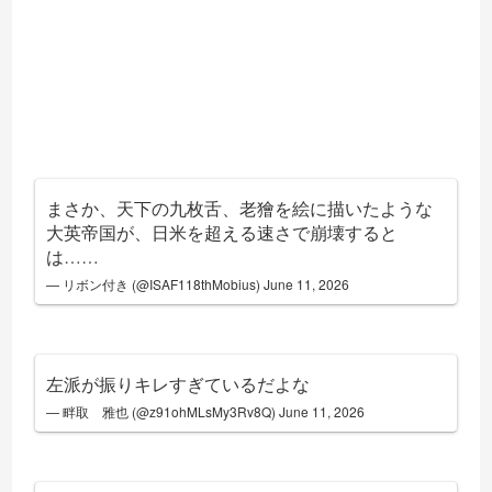
まさか、天下の九枚舌、老獪を絵に描いたような
大英帝国が、日米を超える速さで崩壊すると
は……
— リボン付き (@ISAF118thMobius)
June 11, 2026
左派が振りキレすぎているだよな
— 畔取 雅也 (@z91ohMLsMy3Rv8Q)
June 11, 2026