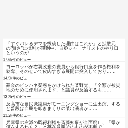
「すぐバレるデマを投稿した理由はこれか」と拡散元
の”賢さ”に批判が殺到中、自称ジャーナリストのやり口
というのが……
17.6k件のビュー
ヨーロッパが右翼政党の党員から銀行口座を作る権利を
剥奪、そのせいで皮肉すぎる展開に突入しており……
14.5k件のビュー
募金のピンハネ疑惑をかけられた某野党、「全額が被災
地のために使用されます」と議員が反論するも……
13.2k件のビュー
反高市な自民党議員がモーニングショーに生出演、する
と普段は自民を叩きまくりの某出演者が……
13.2k件のビュー
兵庫県の左派の既得利権を斎藤知事が全面廃止、「県が
何をするねん？」と存在意義そのものが不明で……