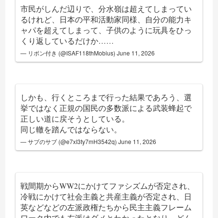
市民がしんだ辺りで、分水嶺は超えてしまってい
るけれど、日本の平和活動家同様、自分の能力キ
ャパを超えてしまって、子供のように玩具をひっ
くり返しているだけか……
— リボン付き (@ISAF118thMobius)
June 11, 2026
しかも、行くところまで行った結果であろう、選
挙ではなく正規の国民の多数派による武装蜂起で
正しい道に戻そうとしている。
同じ轍を踏んではならない。
— サブのサブ (@e7xI3ty7mH3542q)
June 11, 2026
戦間期からWW2にかけてファシズムが否定され、
冷戦にかけて社会主義と共産主義が否定され、日
英などなどの左派政権たちから民主主義フレーム
ワーク内でも左派はダメとわかったとなり、どん