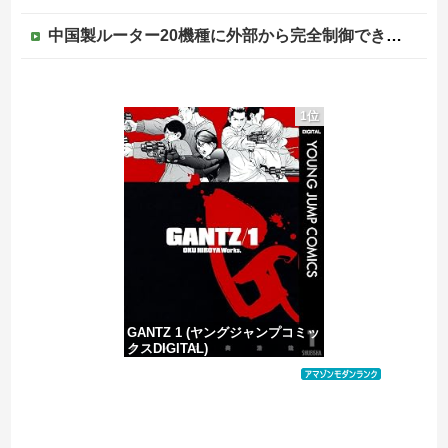
中国製ルーター20機種に外部から完全制御できる機能が仕込まれていたことが判明・・・
フランス人「レベルが違う」日本代表GK鈴木彩艶、欧州王者PSG移籍間近に!?超絶プレー集を見た現地サポの本音がこれ！(動画あり)【海外の反応】
1位
【ネット】荒らしが『警察官発砲で犯人の自傷行為が無かったことにされた』記事に「難癖な記事」とイチャモン→自傷行為の動画が拡散してマスゴミの偏向報...
【DeNA対阪神16回戦】DeNA・エンカーナシオン、第6号ソロホームラン！4点差に迫る！！！！！！！！他
【移民政策反対】イオンの売り場で唐揚げを食う中国人の子供
GANTZ 1 (ヤングジャンプコミッ
クスDIGITAL)
価格：¥100
Powered by livedoor 相互RSS