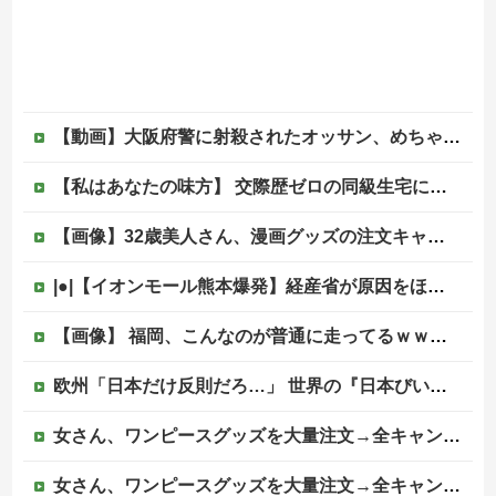
【動画】大阪府警に射殺されたオッサン、めちゃめちゃ苦しそうに死ぬ
【私はあなたの味方】 交際歴ゼロの同級生宅に唐揚げや文庫本を20回以上届けた24歳女を逮捕
【画像】32歳美人さん、漫画グッズの注文キャンセルを43億円分繰り返しまくり逮捕
|●|【イオンモール熊本爆発】経産省が原因をほぼ特定、全国の大規模施設でガス供給設備の点検要請にまで発展する事態に・・・【PICKUP】
【画像】 福岡、こんなのが普通に走ってるｗｗｗｗｗｗｗｗｗｗｗｗｗｗｗｗｗｗｗｗｗｗｗｗｗｗｗｗｗｗｗｗｗｗｗｗｗｗｗｗ
欧州「日本だけ反則だろ…」 世界の『日本びいき』にヨーロッパ全土から不満の声
女さん、ワンピースグッズを大量注文→全キャンセルで逮捕ｗｗｗ
女さん、ワンピースグッズを大量注文→全キャンセルで逮捕ｗｗｗ