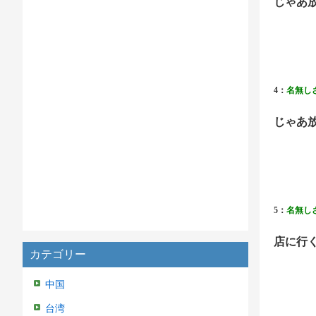
じゃあ
4：
名無し
じゃあ
5：
名無し
店に行
カテゴリー
中国
台湾