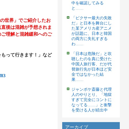
中を確認してみる
と……
「ピクサー最大の失敗
の世界」でご紹介したお
だ」と日本を舞台にし
送直後は混雑が予想されま
た某アメリカ産アニメ
が話題に、日本と韓国
のご理解と混雑緩和へのご
の両方に失礼すぎる
わ……
「日本は危険だ」と吹
もって行きます！」など
聴したのを真に受けた
中国人旅行客、だが代
替旅行先が日本ほど安
全ではなかった結
f83
果……
ジャンポケ斎藤と代理
人のやりとり、「地獄
すぎて完全にコントに
なってる……」と衝撃
を受ける人が続出中
アーカイブ