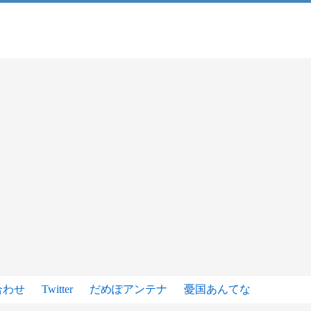
合わせ
Twitter
だめぽアンテナ
憂国あんてな