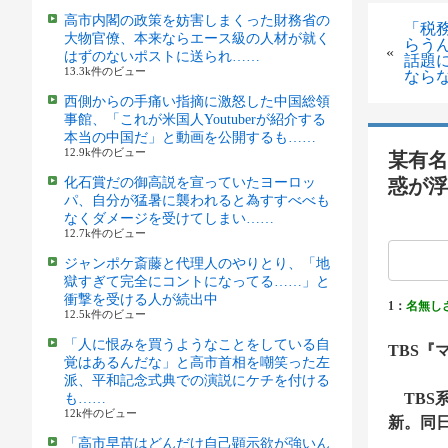
高市内閣の政策を妨害しまくった財務省の
「税
大物官僚、本来ならエース級の人材が就く
らう
«
はずのないポストに送られ……
話題
13.3k件のビュー
なら
西側からの手痛い指摘に激怒した中国総領
事館、「これが米国人Youtuberが紹介する
本当の中国だ」と動画を公開するも……
12.9k件のビュー
某有名
化石賞だの御高説を宣っていたヨーロッ
惑が浮
パ、自分が猛暑に襲われると為すすべべも
なくダメージを受けてしまい……
12.7k件のビュー
ジャンポケ斎藤と代理人のやりとり、「地
獄すぎて完全にコントになってる……」と
衝撃を受ける人が続出中
1：
名無し
12.5k件のビュー
「人に恨みを買うようなことをしている自
TBS
覚はあるんだな」と高市首相を嘲笑った左
派、平和記念式典での演説にケチを付ける
TBS
も……
12k件のビュー
新。同
「高市早苗はどんだけ自己顕示欲が強いん