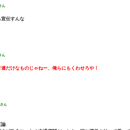
さん
ら宣伝すんな
さん
常連だけなものじゃねー、俺らにもくわせろや！
さん
正論