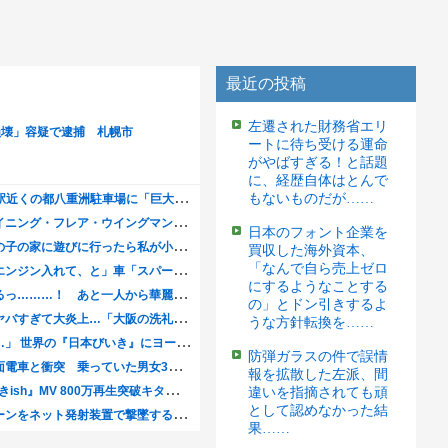
最近の投稿
左遷された財務省エリ
ートに待ち受ける運命
がやばすぎる！と話題
に、経歴自体はとんで
もないものだが……
日本のフォント企業を
買収した海外資本、
「なんで自ら売上ゼロ
にするようなことする
の」とドン引きするよ
うな方針転換を……
防弾ガラスの件で誤情
報を拡散した左派、間
違いを指摘されても頑
として認めなかった結
果……