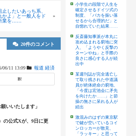
小学生の段階で人生を
確定させるドイツ式の
阻止したいあっち系、
制度、「バカを振い落
れかよ」と一般人をド
»
所業を……
せるから合理的だ」と
自惚れていた結果……
反斎藤知事派が本丸に
攻め込まれる窮地に突
20件のコメント
入、「ようやく反撃の
ターンやね」と手際の
良さに感心する人が続
出中
/06/11 13:09
報道
経済
某週刊誌が完全逃亡し
B!
て取り残された中道議
員が絶体絶命の窮地、
「今度は宏池会に矛先
を向けたか……」と節
操の無さに呆れる人が
お願いいたします」
続出
激混みのはずの東京駅
）の公式Xが、9日に更
で鍵が空いているコイ
ンロッカーが散見、
「ラッキー」と思って