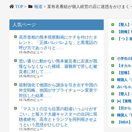
TOP
>
報道
>
某有名番組が個人経営の店に迷惑をかけまくっ
人気ページ
高市首相の熊本視察動画にケチを付けたタ
レント、「正体バレバレよな」と黒電話の
呼び方であっさりと……
19.4k件のビュー
思い通りに動かない熊本被災者に左派が我
慢ならなくなった模様、避難所で苦しむ被
災者に対して……
18.9k件のビュー
規制強化で他国から譲歩を引き出す中国の
外交戦略、他国がサプライチェーン変更で
対抗した結果……
16.7k件のビュー
「マスコミの立ち位置の勘違いっぷりがす
ごい」と報ステ大越キャスターの台詞に視
聴者絶句、高市とトランプを同列視させよ
うという思惑がひしひしと
13.3k件のビュー