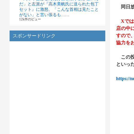
だ」と左派が『高木美帆氏に送られた包丁
同日放
セット』に激怒、「こんな首相は見たこと
がない」と言い張るも……
12k件のビュー
Xでは
店の中
すので
スポンサードリンク
協力を
この投
といっ
https://