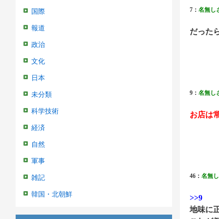
7：
名無し
国際
報道
だった
政治
文化
日本
9：
名無し
未分類
科学技術
お店は
経済
自然
軍事
46：
名無し
雑記
韓国・北朝鮮
>>9
地味に