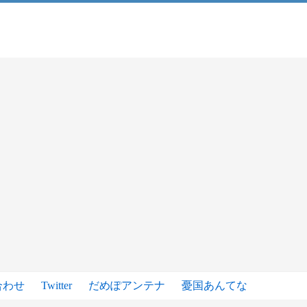
合わせ
Twitter
だめぽアンテナ
憂国あんてな