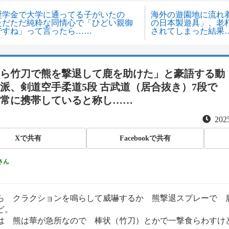
奨学金で大学に通ってる子がいたの
海外の遊園地に流れ
ただただ純粋な同情心で「ひどい親御
の日本製遊具」、老
ですね」って言ったら……
されてしまった結果
ら竹刀で熊を撃退して鹿を助けた」と豪語する動
派、剣道空手柔道5段 古武道（居合抜き）7段で
常に携帯していると称し……
2025
Xで共有
Facebookで共有
さん
ら クラクションを鳴らして威嚇するか 熊撃退スプレーで 
ど。
は 熊は華が急所なので 棒状（竹刀）とかで一撃食らわすけ