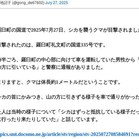
地詔子 (@gong_de67602)
July 27, 2025
臼町の国道で2025年7月27日、シカを襲うクマが目撃されまし
目撃されたのは、羅臼町礼文町の国道335号です。
10時半ごろ、羅臼町の中心部に向けて車を運転していた男性から
の方に引いている」と警察に通報がありました。
よりますと、クマは体長約1メートルだということです。
シカの首にかみつき、山の方に引きずる様子を車で通りがかっ
た人は当時の様子について「シカはずっと抵抗している様子だ
に行ったり来たりしていた」と話しています。
topics.smt.docomo.ne.jp/article/stv/region/stv-2025072708584691?re