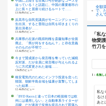
中国に上陸する台風13号が絶妙なコースを
辿っている！と話題に、中国の重要都市の
全額
上に長々と居座り続けるルートで……
«
で、
13.9k件のビュー
さん
反高市な自民党議員がモーニングショーに
生出演、すると普段は自民を叩きまくりの
某出演者が……
13.4k件のビュー
「私な
兵庫県の左派の既得利権を斎藤知事が全面
物愛護
廃止、「県が何をするねん？」と存在意義
竹刀を
そのものが不明で……
13.4k件のビュー
今まで賛成派から発言権を奪っていた減税
反対派、だが全員に発言権が与えられるよ
うに方式変更された途端……
13k件のビュー
1：
名無し
格安電気代のためにインフラ投資を怠った
韓国、朝鮮半島全域を猛暑が直撃してしま
った結果……
12.4k件のビュー
私な
るけ
「BYD Raccoと違って日本の軽規格では欧
州には通用しない」と自動車系ライターが
あと
示唆、だが速攻で反例を提示されて即落ち