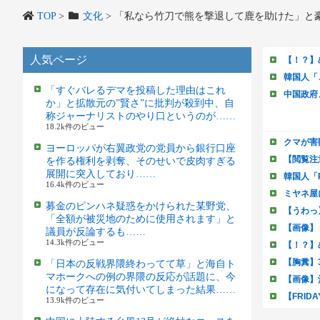
TOP
>
文化
>
「私なら竹刀で熊を撃退して鹿を助けた」と豪
人気ページ
「すぐバレるデマを投稿した理由はこれ
か」と拡散元の”賢さ”に批判が殺到中、自
称ジャーナリストのやり口というのが……
18.2k件のビュー
ヨーロッパが右翼政党の党員から銀行口座
を作る権利を剥奪、そのせいで皮肉すぎる
展開に突入しており……
16.4k件のビュー
募金のピンハネ疑惑をかけられた某野党、
「全額が被災地のために使用されます」と
議員が反論するも……
14.3k件のビュー
「日本の反戦界隈終わってて草」と海自ト
マホークへの例の界隈の反応が話題に、今
になって存在に気付いてしまった結果……
13.9k件のビュー