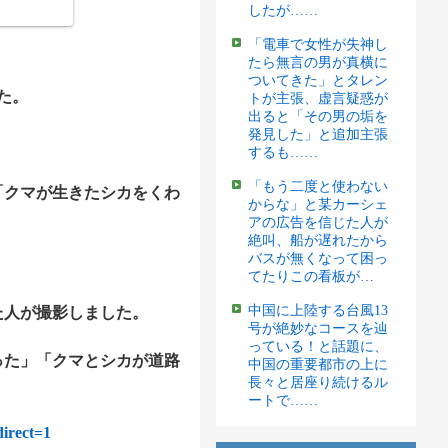
したが……
「電車で女性が失神し
たら無言の男が真横に
ついてきた」とタレン
た。
トが主張、虚言疑惑が
出ると「その男の垢を
発見した」と追加主張
するも……
「もう二度と使わない
「クマが生きたシカをくわ
からな」と某カーシェ
アの広告を信じた人が
絶叫、船が遅れたから
バスが無くなって困っ
てたりこの看板が…
中国に上陸する台風13
た人が撮影しました。
号が絶妙なコースを辿
っている！と話題に、
った」「クマとシカが道路
中国の重要都市の上に
長々と居座り続けるル
ートで……
direct=1