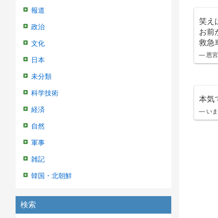
報道
笑え
政治
お前
救急
文化
— 恩宮
日本
未分類
科学技術
本気
経済
— いまい
自然
軍事
雑記
韓国・北朝鮮
検索