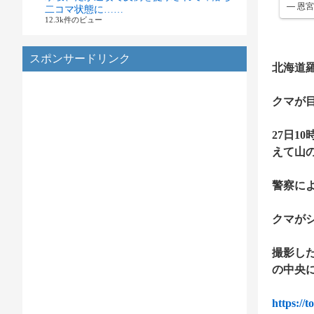
— 恩宮
二コマ状態に……
12.3k件のビュー
スポンサードリンク
北海道羅
クマが
27日
えて山
警察に
クマが
撮影し
の中央
https://