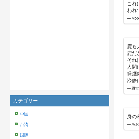
これ
われ
— Moo
鹿も
鹿だ
それ
人間
発煙
冷静
— 恩宮
カテゴリー
中国
身の
— あお
台湾
国際