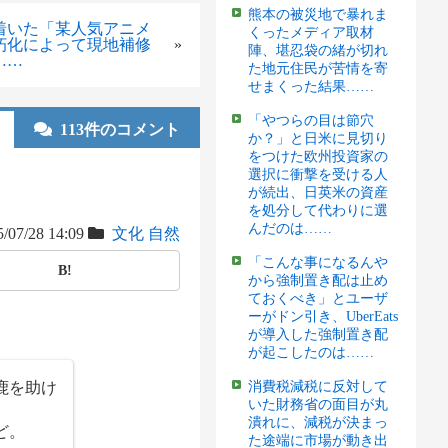
熊本の被災地で暴れま
着いた「某人気アニメ
くったメディア取材
朽化によって現地補修
»
陣、堪忍袋の緒が切れ
……
た地元住民が苦情を寄
せまくった結果……
「やつらの目は節穴
113件のコメント
か？」と日米に見切り
をつけた欧州投資家の
選択に衝撃を受ける人
が続出、日英米の資産
を処分して代わりに選
んだのは……
/07/28 14:09
文化
自然
「こんな事になるんや
B!
から強制置き配は止め
ておくべき」とユーザ
ーがドン引き、UberEats
が導入した強制置き配
が起こしたのは……
鹿を助け
消費税減税に反対して
いた財務省の面目が丸
潰れに、減税が決まっ
ど。
た途端に市場が動き出