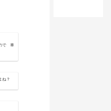
ので 車
よね？