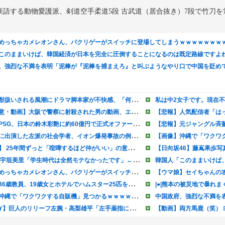
語する動物愛護派、剣道空手柔道5段 古武道（居合抜き）7段で竹刀