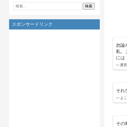
スポンサードリンク
勿論
私。
には
— 恩宮
それ
— よこ
その