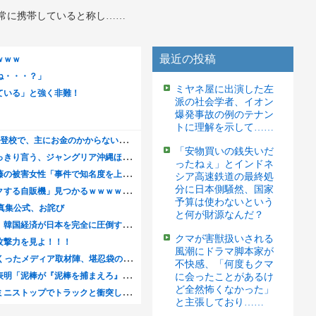
を常に携帯していると称し……
最近の投稿
ミヤネ屋に出演した左
派の社会学者、イオン
爆発事故の例のテナン
トに理解を示して……
「安物買いの銭失いだ
ったねぇ」とインドネ
シア高速鉄道の最終処
分に日本側騒然、国家
予算は使わないという
と何が財源なんだ？
クマが害獣扱いされる
風潮にドラマ脚本家が
不快感、「何度もクマ
に会ったことがあるけ
ど全然怖くなかった」
と主張しており……