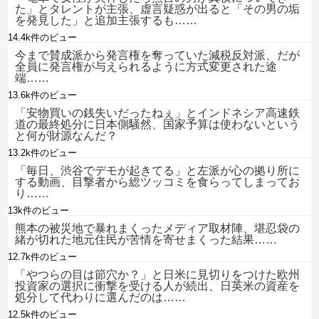
た」とタレントが主張、虚言疑惑が出ると「その男の垢
を発見した」と追加主張するも……
14.4k件のビュー
今まで賛成派から発言権を奪っていた減税反対派、だが
全員に発言権が与えられるように方式変更された途
端……
13.6k件のビュー
「安物買いの銭失いだったねぇ」とインドネシア高速鉄
道の最終処分に日本側騒然、国家予算は使わないという
と何が財源なんだ？
13.2k件のビュー
「毎日、渋谷でデモが起きてる」と左派が心の拠り所に
する動画、目撃者から総ツッコミを食らってしまってお
り……
13k件のビュー
熊本の被災地で暴れまくったメディア取材陣、堪忍袋の
緒が切れた地元住民が苦情を寄せまくった結果……
12.7k件のビュー
「やつらの目は節穴か？」と日米に見切りをつけた欧州
投資家の選択に衝撃を受ける人が続出、日英米の資産を
処分して代わりに選んだのは……
12.5k件のビュー