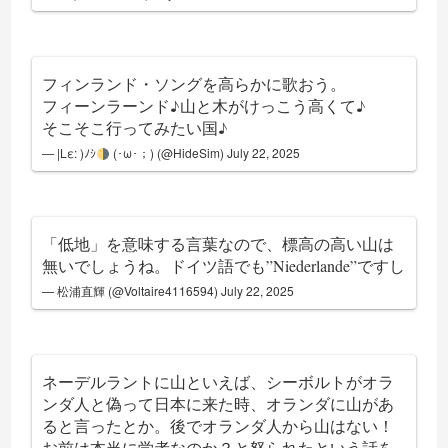
フィンランド・ソングを高らかに歌おう。
フィーンラーンド♪山と木がけっこう高くて♪
そこそこ行ってみたい国♪
— |Lε: )ﾉｼ
(･ω･；) (@HideSim)
July 22, 2025
「低地」を意味する言葉なので、標高の高い山は
無いでしょうね。ドイツ語でも”Niederlande”ですし
— 松浦直輝 (@Voltaire4116594)
July 22, 2025
ネーデルラントに山といえば、シーボルトがオラ
ンダ人と偽って日本に来た時、オランダに山があ
ると言ったとか。後でオランダ人から山はない！
お前は本当に学者なのか？と怒られたという話を