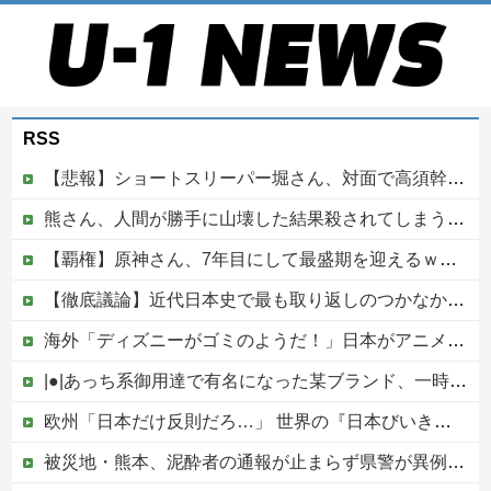
RSS
【悲報】ショートスリーパー堀さん、対面で高須幹弥にブチギレるｗｗｗｗ
熊さん、人間が勝手に山壊した結果殺されてしまう…これ半分虐殺だろ
【覇権】原神さん、7年目にして最盛期を迎えるｗｗｗｗｗｗｗｗｗｗ
【徹底議論】近代日本史で最も取り返しのつかなかった失敗って何？他
海外「ディズニーがゴミのようだ！」日本がアニメ化した米人気SF作品に絶賛の声が殺到中
|●|あっち系御用達で有名になった某ブランド、一時は飛ぶ鳥を落とす勢いだったが今期の業績は……
欧州「日本だけ反則だろ…」 世界の『日本びいき』にヨーロッパ全土から不満の声
被災地・熊本、泥酔者の通報が止まらず県警が異例のお願い