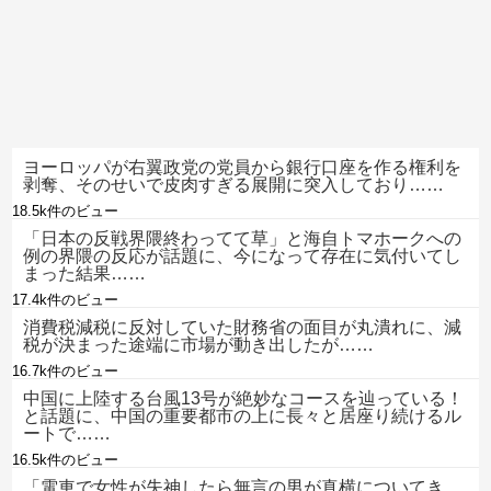
ヨーロッパが右翼政党の党員から銀行口座を作る権利を
剥奪、そのせいで皮肉すぎる展開に突入しており……
18.5k件のビュー
「日本の反戦界隈終わってて草」と海自トマホークへの
例の界隈の反応が話題に、今になって存在に気付いてし
まった結果……
17.4k件のビュー
消費税減税に反対していた財務省の面目が丸潰れに、減
税が決まった途端に市場が動き出したが……
16.7k件のビュー
中国に上陸する台風13号が絶妙なコースを辿っている！
と話題に、中国の重要都市の上に長々と居座り続けるル
ートで……
16.5k件のビュー
「電車で女性が失神したら無言の男が真横についてき