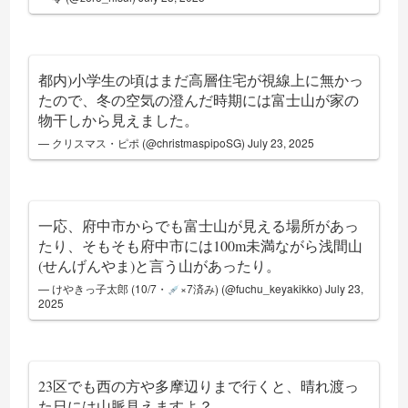
都内)小学生の頃はまだ高層住宅が視線上に無かっ
たので、冬の空気の澄んだ時期には富士山が家の
物干しから見えました。
— クリスマス・ピポ (@christmaspipoSG)
July 23, 2025
一応、府中市からでも富士山が見える場所があっ
たり、そもそも府中市には100m未満ながら浅間山
(せんげんやま)と言う山があったり。
— けやきっ子太郎 (10/7・
×7済み) (@fuchu_keyakikko)
July 23,
2025
23区でも西の方や多摩辺りまで行くと、晴れ渡っ
た日には山脈見えますよ？