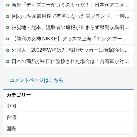
海外「ディズニーがゴミのようだ！」日本がアニメ化した米人気SF作品に絶賛の声が殺到中
|●|あっち系御用達で有名になった某ブランド、一時は飛ぶ鳥を落とす勢いだったが今期の業績は……
被災地・熊本、泥酔者の通報が止まらず県警が異例のお願い
【勝利の女神:NIKKE】グッスマ上海「エレグ:ブーム・アンド・ショック」フィギュア【予約開始】
外国人「2002年W杯は?」韓国サッカーに衝撃的不祥事！W杯予選でレフリーへの性的接待発覚！海外騒然！【海外の反応】
日本の商船が中国に臨検された場合は「台湾軍が対応」と台湾軍トップ！
かつて650万部を誇った「週刊少年ジャンプ」、発行部数が初の100万部割れ
コメントページはこちら
【移民政策反対】イオンの売り場で唐揚げを食う中国人の子供
カテゴリー
中国
台湾
国際