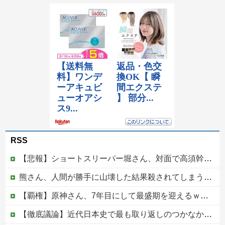
RSS
【悲報】ショートスリーパー堀さん、対面で高須幹弥にブチギレるｗｗｗｗ
熊さん、人間が勝手に山壊した結果殺されてしまう…これ半分虐殺だろ
【覇権】原神さん、7年目にして最盛期を迎えるｗｗｗｗｗｗｗｗｗｗ
【徹底議論】近代日本史で最も取り返しのつかなかった失敗って何？他