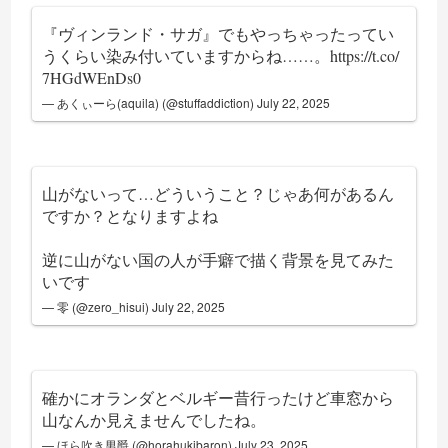
『ヴィンランド・サガ』でもやっちゃったってい
うくらい染み付いていますからね……。
https://t.co/
7HGdWEnDs0
— あくぃーら(aquila) (@stuffaddiction)
July 22, 2025
山がないって…どういうこと？じゃあ何があるん
ですか？となりますよね
逆に山がない国の人が手癖で描く背景を見てみた
いです
— 零 (@zero_hisui)
July 22, 2025
確かにオランダとベルギー昔行ったけど車窓から
山なんか見えませんでしたね。
— ほら吹き男爵 (@horahukibaron)
July 23, 2025