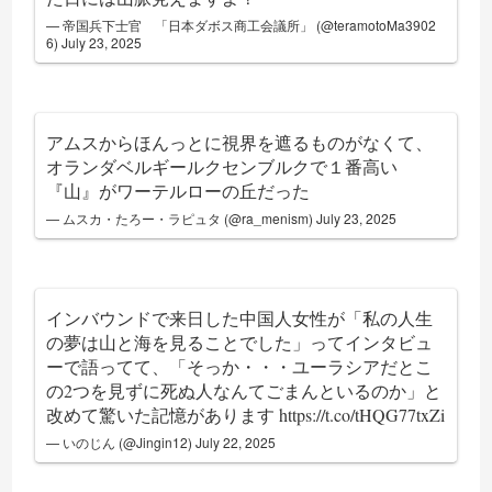
— 帝国兵下士官 「日本ダボス商工会議所」 (@teramotoMa3902
6)
July 23, 2025
アムスからほんっとに視界を遮るものがなくて、
オランダベルギールクセンブルクで１番高い
『山』がワーテルローの丘だった
— ムスカ・たろー・ラピュタ (@ra_menism)
July 23, 2025
インバウンドで来日した中国人女性が「私の人生
の夢は山と海を見ることでした」ってインタビュ
ーで語ってて、「そっか・・・ユーラシアだとこ
の2つを見ずに死ぬ人なんてごまんといるのか」と
改めて驚いた記憶があります
https://t.co/tHQG77txZi
— いのじん (@Jingin12)
July 22, 2025