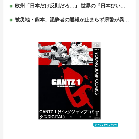
欧州「日本だけ反則だろ…」 世界の『日本びいき』にヨーロッパ全土から不満の声
被災地・熊本、泥酔者の通報が止まらず県警が異例のお願い
外国人「2002年W杯は?」韓国サッカーに衝撃的不祥事！W杯予選でレフリーへの性的接待発覚！海外騒然！【海外の反応】
1位
日本の商船が中国に臨検された場合は「台湾軍が対応」と台湾軍トップ！
かつて650万部を誇った「週刊少年ジャンプ」、発行部数が初の100万部割れ
【移民政策反対】イオンの売り場で唐揚げを食う中国人の子供
GANTZ 1 (ヤングジャンプコミッ
クスDIGITAL)
価格：¥100