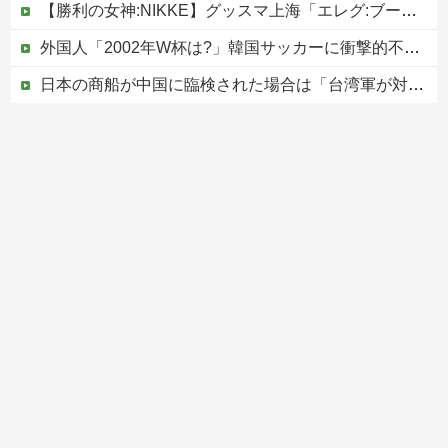
【勝利の女神:NIKKE】グッスマ上海「エレグ:ブーム・アンド・ショック」フィギュア【予約開始】
外国人「2002年W杯は?」韓国サッカーに衝撃的不祥事！W杯予選でレフリーへの性的接待発覚！海外騒然！【海外の反応】
日本の商船が中国に臨検された場合は「台湾軍が対応」と台湾軍トップ！
かつて650万部を誇った「週刊少年ジャンプ」、発行部数が初の100万部割れ
【移民政策反対】イオンの売り場で唐揚げを食う中国人の子供
Powered by livedoor 相互RSS