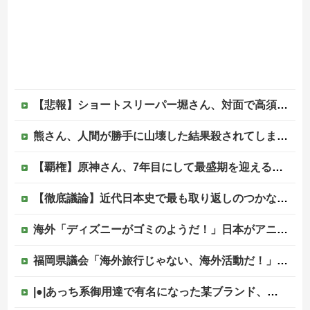
【悲報】ショートスリーパー堀さん、対面で高須幹弥にブチギレるｗｗｗｗ
熊さん、人間が勝手に山壊した結果殺されてしまう…これ半分虐殺だろ
【覇権】原神さん、7年目にして最盛期を迎えるｗｗｗｗｗｗｗｗｗｗ
【徹底議論】近代日本史で最も取り返しのつかなかった失敗って何？他
海外「ディズニーがゴミのようだ！」日本がアニメ化した米人気SF作品に絶賛の声が殺到中
福岡県議会「海外旅行じゃない、海外活動だ！」→視察費2.65億円公開で再炎上ｗｗｗ
|●|あっち系御用達で有名になった某ブランド、一時は飛ぶ鳥を落とす勢いだったが今期の業績は……