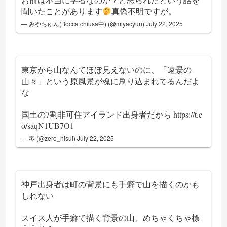
聞いたことがあります
真偽不明ですが。
— みやちゅん(Bocca chiusa中) (@miyacyun)
July 22, 2025
東京から山なんてほぼ見えないのに、「遠景の
山々」という原風景が魂に刷り込まれてるんだよ
な
国土の7割非可住アイランド出身者だから
https://t.c
o/saqN1UB7O1
— 零 (@zero_hisui)
July 22, 2025
神戸出身者は町の背景にも手癖で山を描くのかも
しれない
スイス人が手癖で描く背景の山、めちゃくちゃ標