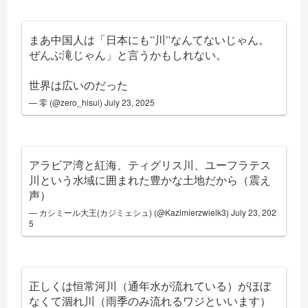
まあ中国人は「日本にも”川”なんてないじゃん。
ぜんぶ滝じゃん」と言うかもしれない。
世界は広いのだった
— 零 (@zero_hisui)
July 23, 2025
アラビア湾と紅海、ティグリス川、ユーフラテス
川という水域に囲まれた豊かな土地だから（震え
声）
— カシミール大王(カジミェシュ) (@Kazimierzwielk3)
July 23, 202
5
正しくは恒常河川（通年水が流れている）がほぼ
なくて涸れ川（雨季のみ流れるワジといいます）