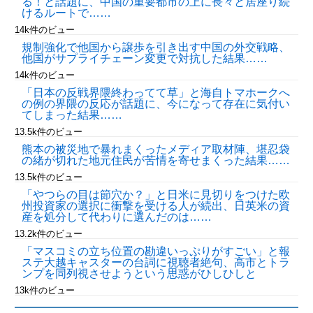
る！と話題に、中国の重要都市の上に長々と居座り続
けるルートで……
14k件のビュー
規制強化で他国から譲歩を引き出す中国の外交戦略、
他国がサプライチェーン変更で対抗した結果……
14k件のビュー
「日本の反戦界隈終わってて草」と海自トマホークへ
の例の界隈の反応が話題に、今になって存在に気付い
てしまった結果……
13.5k件のビュー
熊本の被災地で暴れまくったメディア取材陣、堪忍袋
の緒が切れた地元住民が苦情を寄せまくった結果……
13.5k件のビュー
「やつらの目は節穴か？」と日米に見切りをつけた欧
州投資家の選択に衝撃を受ける人が続出、日英米の資
産を処分して代わりに選んだのは……
13.2k件のビュー
「マスコミの立ち位置の勘違いっぷりがすごい」と報
ステ大越キャスターの台詞に視聴者絶句、高市とトラ
ンプを同列視させようという思惑がひしひしと
13k件のビュー