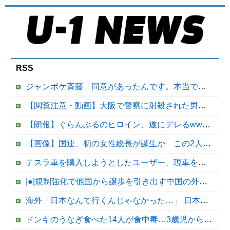
RSS
ジャンポケ斉藤「同意があったんです。本当です。信じて下さい」 ←何でこの主張が通らないの？
【閲覧注意・動画】大阪で警察に射殺された男の動画、エグい 撃たれてから叫びながら苦しみもがいて死ぬ
【朗報】ぐらんぶるのヒロイン、遂にデレるwwww
【画像】国連、初の女性総長が誕生か この2人の一騎打ちになりそう他
テスラ車を購入しようとしたユーザー、現車を処分して代金を支払い、平日の納車日に予定を合わせた結果……
|●|規制強化で他国から譲歩を引き出す中国の外交戦略、他国がサプライチェーン変更で対抗した結果……
海外「日本なんて行くんじゃなかった…」 日本を知ってしまったディズニー信者、帰国後『本家』に失望する事態に
ドンキのうなぎ食べた14人が食中毒…3歳児から75歳まで被害