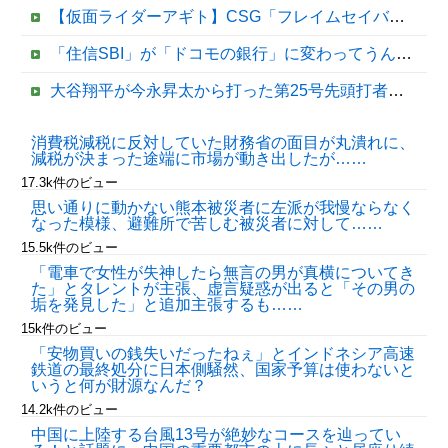
【仮面ライダーアギト】CSG「フレイムセイバー」【プレバン受注開始】
「住信SBI」が「ドコモの銀行」に変わってうんざりしてるやつｗｗｗｗｗｗｗ
大谷翔平が今永昇太から打った第25号先頭打者ホームランに全米騒然！←「トモダチから打つのが好きだね」（海外の反応）
15歳少女に薬と酒飲ませカラオケ店で性的暴行、動画撮影 54歳無職を再逮捕 動画770本も見つかる
消費税減税に反対していた財務省の面目が丸潰れに、
減税が決まった途端に市場が動き出したが……
【移民政策反対】イオンの売り場で唐揚げを食う中国人の子供
17.3k件のビュー
思い通りに動かない熊本被災者に左派が我慢ならなく
なった模様、避難所で苦しむ被災者に対して……
15.5k件のビュー
「電車で女性が失神したら無言の男が真横についてき
た」とタレントが主張、虚言疑惑が出ると「その男の
垢を発見した」と追加主張するも……
15k件のビュー
「安物買いの銭失いだったねぇ」とインドネシア高速
鉄道の最終処分に日本側騒然、国家予算は使わないと
Powered by livedoor 相互RSS
いうと何が財源なんだ？
14.2k件のビュー
中国に上陸する台風13号が絶妙なコースを辿ってい